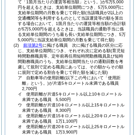
て「1箇月当たりの運賃等相当額」という。)
が5万5,000
円を超えるときは、支給単位期間につき、5万5,000円に
支給単位期間の月数を乗じて得た額
(当該職員が2以上の
交通機関等を利用するものとして当該運賃等の額を算出
する場合において、1箇月当たりの運賃等相当額の合計額
が5万5,000円を超えるときは、当該職員の通勤手当に係
る支給単位期間のうち最も長い支給単位期間につき、5万
5,000円に当該支給単位期間の月数を乗じて得た額)
(2)
前項第2号
に掲げる職員 次に掲げる職員の区分に応
じ、支給単位期間につき、それぞれ次に定める額
(育児短
時間勤務職員等、定年前再任用短時間勤務職員及び短時
間勤務職員のうち、支給単位期間当たりの通勤回数を考
慮して規則で定める職員にあっては、その額からその額
に規則で定める割合を乗じて得た額を減じた額)
ア
自動車等の使用距離
(以下この号において「使用距
離」という。)
が片道5キロメートル未満である職員
2,700円
イ
使用距離が片道5キロメートル以上10キロメートル
未満である職員 5,500円
ウ
使用距離が片道10キロメートル以上15キロメートル
未満である職員 8,300円
エ
使用距離が片道15キロメートル以上20キロメートル
未満である職員 1万1,100円
オ
使用距離が片道20キロメートル以上25キロメートル
未満である職員 1万3,900円