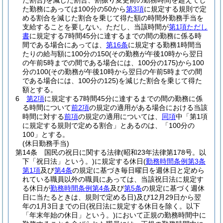
た割合)
を減じた割合、割振り変更前の勤務時間を超えてし
た勤務にあっては100分の50から
第3項
に規定する規則で定
める割合を減じた割合を乗じて得た額の時間外勤務手当を
支給することを要しない。
ただし、当該時間が
第1項ただし
書
に規定する7時間45分に達するまでの間の勤務に係る時
間である場合にあっては、
第16条
に規定する勤務1時間当
たりの給与額に100分の150
(その勤務が午後10時から翌日
の午前5時までの間である場合には、100分の175)
から100
分の100
(その勤務が午後10時から翌日の午前5時までの間
である場合には、100分の125)
を減じた割合を乗じて得た
額とする。
6
第2項
に規定する7時間45分に達するまでの間の勤務に係
る時間について
前2項
の規定の適用がある場合における当該
時間に対する
前項
の規定の適用については、
同項
中「第1項
に規定する規則で定める割合」とあるのは、「100分の
100」とする。
(休日勤務手当)
第14条
国民の祝日に関する法律
(昭和23年法律第178号。以
下「祝日法」という。)
に規定する休日
(
勤務時間条例第3条
第1項
及び
第4条
の規定に基づき毎日曜日を週休日と定めら
れている職員以外の職員にあっては、当該祝日法に規定す
る休日が
勤務時間条例第4条
及び
第5条
の規定に基づく週休
日に当たるときは、規則で定める日)
及び12月29日から翌
年の1月3日までの日
(祝日法に規定する休日を除く。以下
「年末年始の休日」という。)
において正規の勤務時間中に