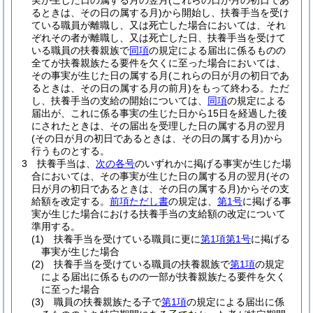
実が生じた日の属する月の翌月
(これらの日が月の初日であ
るときは、その日の属する月)
から開始し、扶養手当を受け
ている職員が離職し、又は死亡した場合においては、それ
ぞれその者が離職し、又は死亡した日、扶養手当を受けて
いる職員の扶養親族で
同項
の規定による届出に係るものの
全てが扶養親族たる要件を欠くに至った場合においては、
その事実が生じた日の属する月
(これらの日が月の初日であ
るときは、その日の属する月の前月)
をもって終わる。
ただ
し、扶養手当の支給の開始については、
同項
の規定による
届出が、これに係る事実の生じた日から15日を経過した後
にされたときは、その届出を受理した日の属する月の翌月
(その日が月の初日であるときは、その日の属する月)
から
行うものとする。
3
扶養手当は、
次の各号
のいずれかに掲げる事実が生じた場
合においては、その事実が生じた日の属する月の翌月
(その
日が月の初日であるときは、その日の属する月)
からその支
給額を改定する。
前項ただし書
の規定は、
第1号
に掲げる事
実が生じた場合における扶養手当の支給額の改定について
準用する。
(1)
扶養手当を受けている職員に更に
第1項第1号
に掲げる
事実が生じた場合
(2)
扶養手当を受けている職員の扶養親族で
第1項
の規定
による届出に係るものの一部が扶養親族たる要件を欠く
に至った場合
(3)
職員の扶養親族たる子で
第1項
の規定による届出に係