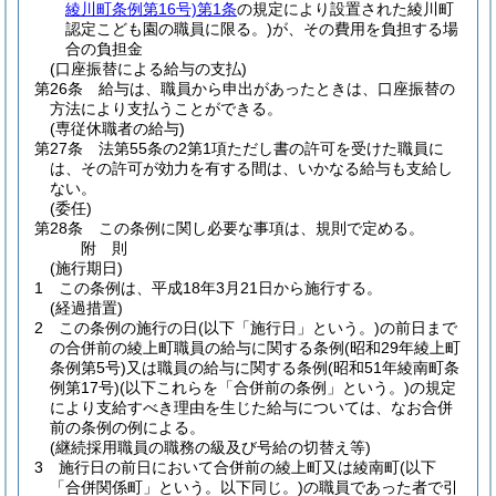
綾川町条例第16号)
第1条
の規定により設置された綾川町
認定こども園の職員に限る。)
が、その費用を負担する場
合の負担金
(口座振替による給与の支払)
第26条
給与は、職員から申出があったときは、口座振替の
方法により支払うことができる。
(専従休職者の給与)
第27条
法第55条の2第1項ただし書の許可を受けた職員に
は、その許可が効力を有する間は、いかなる給与も支給し
ない。
(委任)
第28条
この条例に関し必要な事項は、規則で定める。
附
則
(施行期日)
1
この条例は、平成18年3月21日から施行する。
(経過措置)
2
この条例の施行の日
(以下「施行日」という。)
の前日まで
の合併前の綾上町職員の給与に関する条例
(昭和29年綾上町
条例第5号)
又は職員の給与に関する条例
(昭和51年綾南町条
例第17号)
(以下これらを「合併前の条例」という。)
の規定
により支給すべき理由を生じた給与については、なお合併
前の条例の例による。
(継続採用職員の職務の級及び号給の切替え等)
3
施行日の前日において合併前の綾上町又は綾南町
(以下
「合併関係町」という。以下同じ。)
の職員であった者で引