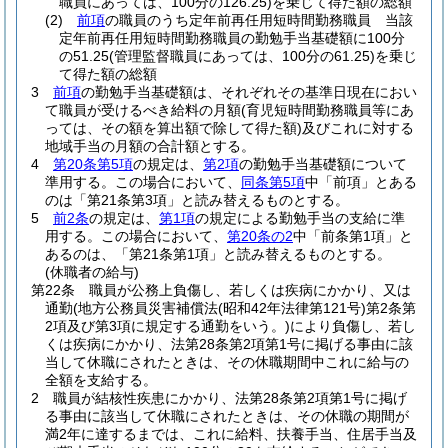
職員にあっては、100分の126.25)
を乗じて得た額の総額
(2)
前項
の職員のうち定年前再任用短時間勤務職員 当該
定年前再任用短時間勤務職員の勤勉手当基礎額に100分
の51.25
(管理監督職員にあっては、100分の61.25)
を乗じ
て得た額の総額
3
前項
の勤勉手当基礎額は、それぞれその基準日現在におい
て職員が受けるべき給料の月額
(育児短時間勤務職員等にあ
っては、その額を算出額で除して得た額)
及びこれに対する
地域手当の月額の合計額とする。
4
第20条第5項
の規定は、
第2項
の勤勉手当基礎額について
準用する。
この場合において、
同条第5項
中「前項」とある
のは「第21条第3項」と読み替えるものとする。
5
前2条
の規定は、
第1項
の規定による勤勉手当の支給に準
用する。
この場合において、
第20条の2
中「前条第1項」と
あるのは、「第21条第1項」と読み替えるものとする。
(休職者の給与)
第22条
職員が公務上負傷し、若しくは疾病にかかり、又は
通勤
(地方公務員災害補償法
(昭和42年法律第121号)
第2条第
2項及び第3項に規定する通勤をいう。)
により負傷し、若し
くは疾病にかかり、法第28条第2項第1号に掲げる事由に該
当して休職にされたときは、その休職期間中これに給与の
全額を支給する。
2
職員が結核性疾患にかかり、法第28条第2項第1号に掲げ
る事由に該当して休職にされたときは、その休職の期間が
満2年に達するまでは、これに給料、扶養手当、住居手当及