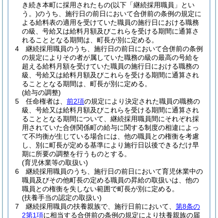
き続き本町に採用されたもの
(以下「継続採用職員」とい
う。)
のうち、施行日の前日において合併前の条例の規定に
よる給料表の適用を受けていた職員の施行日における職務
の級、号給又は給料月額及びこれらを受ける期間に通算さ
れることとなる期間は、町長が別に定める。
4
継続採用職員のうち、施行日の前日において合併前の条例
の規定によりその者が属していた職務の級の最高の号給を
超える給料月額を受けていた職員の施行日における職務の
級、号給又は給料月額及びこれらを受ける期間に通算され
ることとなる期間は、町長が別に定める。
(給与の調整)
5
任命権者は、
前2項
の規定により決定された職員の職務の
級、号給又は給料月額及びこれらを受ける期間に通算され
ることとなる期間について、継続採用職員間にそれぞれ採
用されていた合併関係町の給与に関する制度の相違によっ
て不均衡が生じている場合には、他の職員との権衡を考慮
し、別に町長が定める基準により施行日以後できるだけ早
期に所要の調整を行うものとする。
(育児休業等の取扱い)
6
継続採用職員のうち、施行日の前日において育児休業中の
職員及びその他町長の定める職員の昇給の取扱いは、他の
職員との権衡を失しない範囲で町長が別に定める。
(扶養手当の認定の取扱い)
7
継続採用職員の扶養親族で、施行日前において、
第8条の
2第1項
に相当する合併前の条例の規定により扶養親族の届