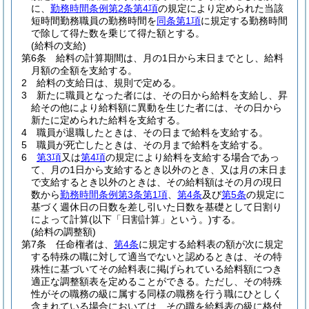
に、
勤務時間条例第2条第4項
の規定により定められた当該
短時間勤務職員の勤務時間を
同条第1項
に規定する勤務時間
で除して得た数を乗じて得た額とする。
(給料の支給)
第6条
給料の計算期間は、月の1日から末日までとし、給料
月額の全額を支給する。
2
給料の支給日は、規則で定める。
3
新たに職員となった者には、その日から給料を支給し、昇
給その他により給料額に異動を生じた者には、その日から
新たに定められた給料を支給する。
4
職員が退職したときは、その日まで給料を支給する。
5
職員が死亡したときは、その月まで給料を支給する。
6
第3項
又は
第4項
の規定により給料を支給する場合であっ
て、月の1日から支給するとき以外のとき、又は月の末日ま
で支給するとき以外のときは、その給料額はその月の現日
数から
勤務時間条例第3条第1項
、
第4条
及び
第5条
の規定に
基づく週休日の日数を差し引いた日数を基礎として日割り
によって計算
(以下「日割計算」という。)
する。
(給料の調整額)
第7条
任命権者は、
第4条
に規定する給料表の額が次に規定
する特殊の職に対して適当でないと認めるときは、その特
殊性に基づいてその給料表に掲げられている給料額につき
適正な調整額表を定めることができる。
ただし、その特殊
性がその職務の級に属する同様の職務を行う職にひとしく
含まれている場合においては、その職を給料表の級に格付