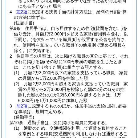
るもののうち特定期間にある子でなかった者が特定期間
にある子となった場合
4
前2項
に規定する扶養手当の計算方法は、給料の日割計算
の方法に準ずる。
(住居手当)
第9条
住居手当は、自ら居住するため住宅
(貸間を含む。)
を
借り受け、月額1万2,000円を超える家賃
(使用料を含む。以
下同じ。)
を支払っている職員
(町が設置する公舎を貸与さ
れ、使用料を支払っている職員その他規則で定める職員を
除く。)
に支給する。
2
住居手当の月額は、次に掲げる職員の区分に応じて、それ
ぞれに掲げる額
(その額に100円未満の端数を生じたとき
は、これを切り捨てた額)
に相当する額とする。
(1)
月額2万3,000円以下の家賃を支払っている職員 家賃
の月額から1万2,000円を控除した額
(2)
月額2万3,000円を超える家賃を支払っている職員 家
賃の月額から2万3,000円を控除した額の2分の1
(その控
除した額の2分の1が1万6,000円を超えるときは、1万
6,000円)
を1万1,000円に加算した額
3
前2項
に規定するもののほか、住居手当の支給に関し必要
な事項は、規則で定める。
(通勤手当)
第10条
通勤手当は、次に掲げる職員に支給する。
(1)
通勤のため、交通機関を利用して運賃を負担すること
を常例とする職員
(交通機関を利用しなければ通勤するこ