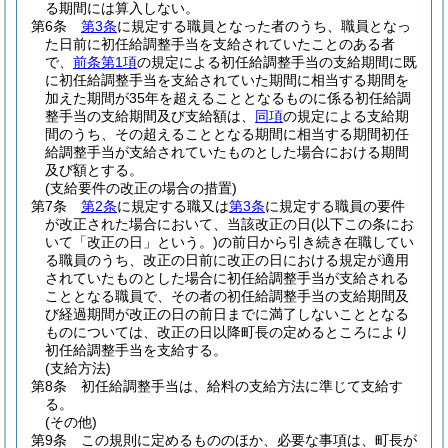
る期間には算入しない。
第6条
第3条
に規定する職員となった者のうち、職員となっ
た日前に初任給調整手当を支給されていたことのある者
で、
前条第1項
の規定による初任給調整手当の支給期間に既
に初任給調整手当を支給されていた期間に相当する期間を
加えた期間が35年を超えることとなるものに係る初任給調
整手当の支給期間及び支給額は、
同項
の規定による支給期
間のうち、その超えることとなる期間に相当する期間初任
給調整手当が支給されていたものとした場合における期間
及び額とする。
(支給要件の改正の場合の措置)
第7条
第2条
に規定する職又は
第3条
に規定する職員の要件
が改正された場合において、当該改正の日
(以下この条にお
いて「改正の日」という。)
の前日から引き続き在職してい
る職員のうち、改正の日前に改正の日における規定が適用
されていたものとした場合に初任給調整手当が支給される
こととなる職員で、その者の初任給調整手当の支給期間及
び経過期間が改正の日の前日までに満了しないこととなる
ものについては、改正の日以降町長の定めるところにより
初任給調整手当を支給する。
(支給方法)
第8条
初任給調整手当は、給料の支給方法に準じて支給す
る。
(その他)
第9条
この規則に定めるもののほか、必要な事項は、町長が