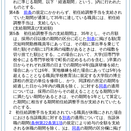
れに準じる期間。以下「経過期間」という。)
内に行われた
ものとする。
第4条
前条
の規定にかかわらず、初任給調整手当を支給され
ていた期間が通算して35年に達している職員には、初任給
調整手当は、支給しない。
(支給期間及び支給額)
第5条
初任給調整手当の支給期間は、35年とし、その月額
は、採用の日以後の期間の区分に応じた
別表
に掲げる額
(育
児短時間勤務職員等にあっては、その額に算出率を乗じて
得た額
(その額に1円未満の端数があるときは、その端数を
切り捨てた額)
)
とする。
この場合において、大学
(旧専門学
校令による専門学校等で町長の定めるものを含む。)
卒業の
日からそれぞれ採用の日までの期間が4年
(臨床研修を経た
場合にあっては6年、実地修練を経た場合にあっては5年)
を
超えることとなる職員
(学校教育法に規定する大学院の博士
課程の所定の単位を修得し、かつ、同課程の所定の期間を
経過した日から3年内の職員を除く。)
に対する
同表
の適用
については、採用の日からその超えることとなる期間
(1年
に満たない期間があるときは、その期間を1年として算定し
た期間)
に相当する期間初任給調整手当が支給されていたも
のとする。
2
初任給調整手当を支給されている職員が休職にされた場合
における当該職員に対する
別表
の適用については、当該休
職の期間
(
条例第22条第1項
の規定により給与の全額を支給
される休職の期間を除く。)
は、
同表
の期間の区分欄に掲げ