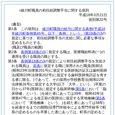
○綾川町職員の初任給調整手当に関する規則
平成18年3月21日
規則第32号
(趣旨)
第1条
この規則は、
綾川町職員の給与に関する条例
(平成18
年綾川町条例第45号。以下「条例」という。)
第18条の3
の
規定に基づき、初任給調整手当の支給に関し必要な事項を
定めるものとする。
(職及び職員の範囲)
第2条
条例第18条の3
に規定する職は、医療職給料表
(一)
の
適用を受ける職員の職とする。
第3条
条例第18条の3
の規定により初任給調整手当を支給さ
れる職員は、
前条
に規定する職に採用された職員
(医師法
(昭和23年法律第201号)
に規定する医師免許証又は歯科医師
法
(昭和23年法律第202号)
に規定する歯科医師免許証を有す
る者に限る。)
であって、その採用が学校教育法
(昭和22年
法律第26号)
に規定する大学
(以下「大学」という。)
卒業の
日から37年
(医師法に規定する臨床研修
(
第5条
において「臨
床研修」という。)
を経た者にあっては39年、昭和43年法
律第47号による改正前の医師法に規定する実地修練
(
第5条
において「実地修練」という。)
を経た者にあっては38年)
を経過するまでの期間
(旧専門学校令による専門学校等で町
長の定めるものを卒業した者にあっては、町長の定めるこ