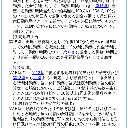
勤務することを命ぜられた職員には、正規の勤務時間中に
勤務した全時間に対して、勤務1時間につき、
第16条
に規
定する勤務1時間当たりの給与額に100分の125から100分
の150までの範囲内で規則で定める割合を乗じて得た額を
休日勤務手当として支給する。
これらの日に準ずるものと
して、規則で定める日において勤務した職員についても、
同様とする。
(夜間勤務手当)
第15条
正規の勤務時間として午後10時から翌日の午前5時
までの間に勤務する職員には、その間に勤務した全時間に
対して、勤務1時間につき、
第16条
に規定する勤務1時間当
たりの給与額の100分の25を夜間勤務手当として支給す
る。
(端数計算)
第15条の2
第12条
に規定する勤務1時間当たりの給与額及び
第13条
から
前条
までの規定により勤務1時間につき支給す
る時間外勤務手当、休日勤務手当又は夜間勤務手当の額を
算定する場合において、当該額に、50銭未満の端数を生じ
たときはこれを切り捨て、50銭以上1円未満の端数を生じ
たときはこれを1円に切り上げるものとする。
(勤務1時間当たりの給与額の算出)
第16条
勤務1時間当たりの給与額は、給料の月額及びこれ
に対する地域手当の月額の合計額に12を乗じ、その額を1
週間当たりの勤務時間に52を乗じたものから祝日法による
休日及び年末年始の休日等の日数に4分の31を乗じたもの