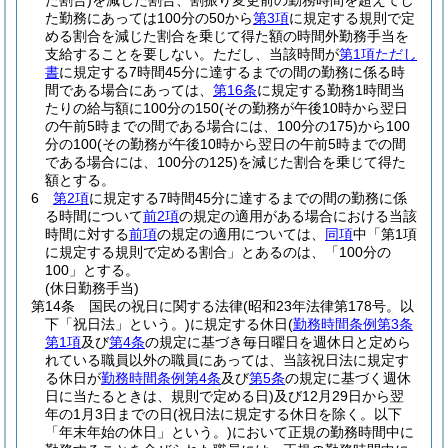
た割合)
を減じた割合、割振り変更前の勤務時間を超えてし
た勤務にあっては100分の50から
第3項
に規定する規則で定
める割合を減じた割合を乗じて得た額の時間外勤務手当を
支給することを要しない。
ただし、当該時間が
第1項ただし
書
に規定する7時間45分に達するまでの間の勤務に係る時
間である場合にあっては、
第16条
に規定する勤務1時間当
たりの給与額に100分の150
(その勤務が午後10時から翌日
の午前5時までの間である場合には、100分の175)
から100
分の100
(その勤務が午後10時から翌日の午前5時までの間
である場合には、100分の125)
を減じた割合を乗じて得た
額とする。
6
第2項
に規定する7時間45分に達するまでの間の勤務に係
る時間について
前2項
の規定の適用がある場合における当該
時間に対する
前項
の規定の適用については、
同項
中「第1項
に規定する規則で定める割合」とあるのは、「100分の
100」とする。
(休日勤務手当)
第14条
国民の祝日に関する法律
(昭和23年法律第178号。以
下「祝日法」という。)
に規定する休日
(
勤務時間条例第3条
第1項
及び
第4条
の規定に基づき毎日曜日を週休日と定めら
れている職員以外の職員にあっては、当該祝日法に規定す
る休日が
勤務時間条例第4条
及び
第5条
の規定に基づく週休
日に当たるときは、規則で定める日)
及び12月29日から翌
年の1月3日までの日
(祝日法に規定する休日を除く。以下
「年末年始の休日」という。)
において正規の勤務時間中に