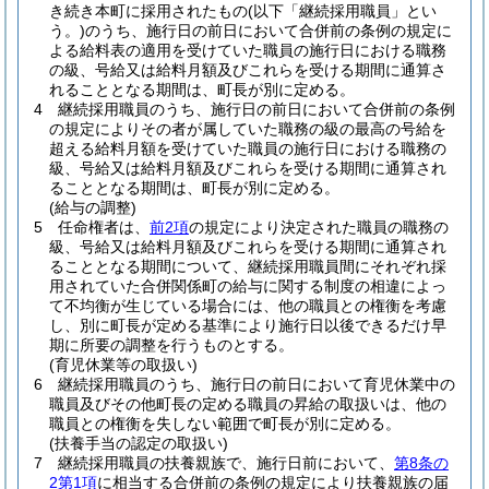
き続き本町に採用されたもの
(以下「継続採用職員」とい
う。)
のうち、施行日の前日において合併前の条例の規定に
よる給料表の適用を受けていた職員の施行日における職務
の級、号給又は給料月額及びこれらを受ける期間に通算さ
れることとなる期間は、町長が別に定める。
4
継続採用職員のうち、施行日の前日において合併前の条例
の規定によりその者が属していた職務の級の最高の号給を
超える給料月額を受けていた職員の施行日における職務の
級、号給又は給料月額及びこれらを受ける期間に通算され
ることとなる期間は、町長が別に定める。
(給与の調整)
5
任命権者は、
前2項
の規定により決定された職員の職務の
級、号給又は給料月額及びこれらを受ける期間に通算され
ることとなる期間について、継続採用職員間にそれぞれ採
用されていた合併関係町の給与に関する制度の相違によっ
て不均衡が生じている場合には、他の職員との権衡を考慮
し、別に町長が定める基準により施行日以後できるだけ早
期に所要の調整を行うものとする。
(育児休業等の取扱い)
6
継続採用職員のうち、施行日の前日において育児休業中の
職員及びその他町長の定める職員の昇給の取扱いは、他の
職員との権衡を失しない範囲で町長が別に定める。
(扶養手当の認定の取扱い)
7
継続採用職員の扶養親族で、施行日前において、
第8条の
2第1項
に相当する合併前の条例の規定により扶養親族の届