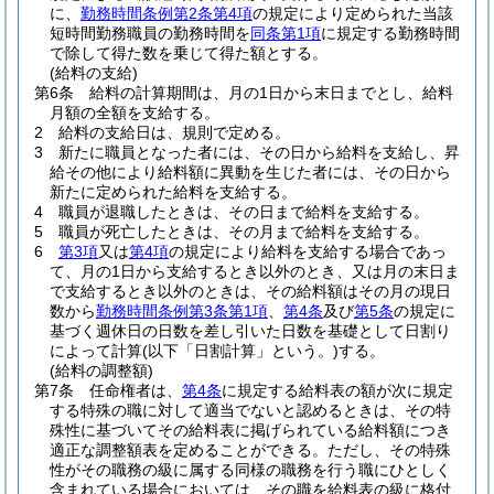
に、
勤務時間条例第2条第4項
の規定により定められた当該
短時間勤務職員の勤務時間を
同条第1項
に規定する勤務時間
で除して得た数を乗じて得た額とする。
(給料の支給)
第6条
給料の計算期間は、月の1日から末日までとし、給料
月額の全額を支給する。
2
給料の支給日は、規則で定める。
3
新たに職員となった者には、その日から給料を支給し、昇
給その他により給料額に異動を生じた者には、その日から
新たに定められた給料を支給する。
4
職員が退職したときは、その日まで給料を支給する。
5
職員が死亡したときは、その月まで給料を支給する。
6
第3項
又は
第4項
の規定により給料を支給する場合であっ
て、月の1日から支給するとき以外のとき、又は月の末日ま
で支給するとき以外のときは、その給料額はその月の現日
数から
勤務時間条例第3条第1項
、
第4条
及び
第5条
の規定に
基づく週休日の日数を差し引いた日数を基礎として日割り
によって計算
(以下「日割計算」という。)
する。
(給料の調整額)
第7条
任命権者は、
第4条
に規定する給料表の額が次に規定
する特殊の職に対して適当でないと認めるときは、その特
殊性に基づいてその給料表に掲げられている給料額につき
適正な調整額表を定めることができる。
ただし、その特殊
性がその職務の級に属する同様の職務を行う職にひとしく
含まれている場合においては、その職を給料表の級に格付