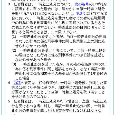
3
任命権者は、一時差止処分について、
次の各号
のいずれか
に該当するに至った場合には、速やかに当該一時差止処分
を取り消さなければならない。
ただし、
第3号
に該当する場
合において、一時差止処分を受けた者がその者の在職期間
中の行為に係る刑事事件に関し現に逮捕されているときそ
の他これを取り消すことが一時差止処分の目的に明らかに
反すると認めるときは、この限りでない。
(1)
一時差止処分を受けた者が、当該一時差止処分の理由
となった行為に係る刑事事件に関し拘禁刑以上の刑に処
せられなかった場合
(2)
一時差止処分を受けた者について、当該一時差止処分
の理由となった行為に係る刑事事件につき公訴を提起し
ない処分があった場合
(3)
一時差止処分を受けた者が、その者の在職期間中の行
為に係る刑事事件に関し起訴をされることなく当該一時
差止処分に係る期末手当の基準日から起算して1年を経過
した場合
4
前項
の規定は、任命権者が、一時差止処分後に判明した事
実又は生じた事情に基づき、期末手当の支給を差し止める
必要がなくなったとして当該一時差止処分を取り消すこと
を妨げるものではない。
5
任命権者は、一時差止処分を行う場合は、当該一時差止処
分を受けるべき者に対し、当該一時差止処分の際、一時差
止処分の事由を記載した説明書を交付しなければならな