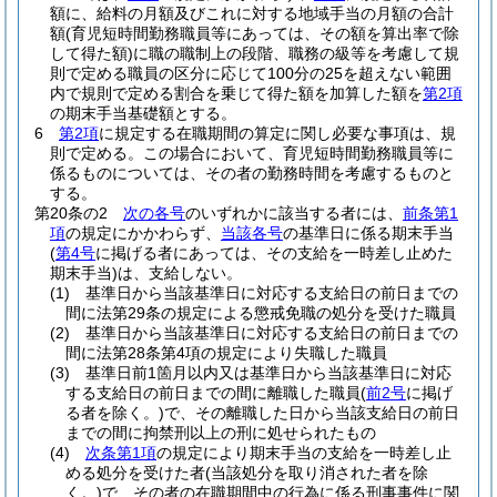
額に、給料の月額及びこれに対する地域手当の月額の合計
額
(育児短時間勤務職員等にあっては、その額を算出率で除
して得た額)
に職の職制上の段階、職務の級等を考慮して規
則で定める職員の区分に応じて100分の25を超えない範囲
内で規則で定める割合を乗じて得た額を加算した額を
第2項
の期末手当基礎額とする。
6
第2項
に規定する在職期間の算定に関し必要な事項は、規
則で定める。
この場合において、育児短時間勤務職員等に
係るものについては、その者の勤務時間を考慮するものと
する。
第20条の2
次の各号
のいずれかに該当する者には、
前条第1
項
の規定にかかわらず、
当該各号
の基準日に係る期末手当
(
第4号
に掲げる者にあっては、その支給を一時差し止めた
期末手当)
は、支給しない。
(1)
基準日から当該基準日に対応する支給日の前日までの
間に法第29条の規定による懲戒免職の処分を受けた職員
(2)
基準日から当該基準日に対応する支給日の前日までの
間に法第28条第4項の規定により失職した職員
(3)
基準日前1箇月以内又は基準日から当該基準日に対応
する支給日の前日までの間に離職した職員
(
前2号
に掲げ
る者を除く。)
で、その離職した日から当該支給日の前日
までの間に拘禁刑以上の刑に処せられたもの
(4)
次条第1項
の規定により期末手当の支給を一時差し止
める処分を受けた者
(当該処分を取り消された者を除
く。)
で、その者の在職期間中の行為に係る刑事事件に関