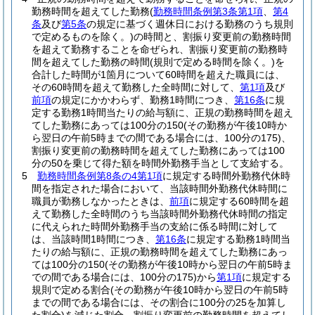
勤務時間を超えてした勤務
(
勤務時間条例第3条第1項
、
第4
条
及び
第5条
の規定に基づく週休日における勤務のうち規則
で定めるものを除く。)
の時間と、割振り変更前の勤務時間
を超えて勤務することを命ぜられ、割振り変更前の勤務時
間を超えてした勤務の時間
(規則で定める時間を除く。)
を
合計した時間が1箇月について60時間を超えた職員には、
その60時間を超えて勤務した全時間に対して、
第1項
及び
前項
の規定にかかわらず、勤務1時間につき、
第16条
に規
定する勤務1時間当たりの給与額に、正規の勤務時間を超え
てした勤務にあっては100分の150
(その勤務が午後10時か
ら翌日の午前5時までの間である場合には、100分の175)
、
割振り変更前の勤務時間を超えてした勤務にあっては100
分の50を乗じて得た額を時間外勤務手当として支給する。
5
勤務時間条例第8条の4第1項
に規定する時間外勤務代休時
間を指定された場合において、当該時間外勤務代休時間に
職員が勤務しなかったときは、
前項
に規定する60時間を超
えて勤務した全時間のうち当該時間外勤務代休時間の指定
に代えられた時間外勤務手当の支給に係る時間に対して
は、当該時間1時間につき、
第16条
に規定する勤務1時間当
たりの給与額に、正規の勤務時間を超えてした勤務にあっ
ては100分の150
(その勤務が午後10時から翌日の午前5時ま
での間である場合には、100分の175)
から
第1項
に規定する
規則で定める割合
(その勤務が午後10時から翌日の午前5時
までの間である場合には、その割合に100分の25を加算し