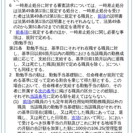
い。
6
一時差止処分に対する審査請求については、一時差止処分
は法第49条第1項に規定する処分と、一時差止処分を受け
た者は法第49条の2第1項に規定する職員と、
前項
の説明書
は法第49条第1項の説明書とそれぞれみなして、法第49条
の2から第51条の2までの規定を適用する。
7
前各項
に規定する者のほか、一時差止処分に関し必要な事
項は、規則で定める。
(勤勉手当)
第21条
勤勉手当は、基準日にそれぞれ在職する職員に対
し、基準日以前6箇月以内の期間における当該職員の勤務成
績に応じて、支給日に支給する。
基準日前1箇月以内に退職
し、又は死亡した職員
(規則で定める職員を除く。)
につい
ても同様とする。
2
勤勉手当の額は、勤勉手当基礎額に、任命権者が規則で定
める基準に従って定める割合を乗じて得た額とする。
この
場合において、任命権者が支給する勤勉手当の額の、その
者に所属する
次の各号
に掲げる職員の区分ごとの総額は、
それぞれ
当該各号
に定める額を超えてはならない。
(1)
前項
の職員のうち定年前再任用短時間勤務職員以外の
職員 当該職員の勤勉手当基礎額に当該職員がそれぞれ
の基準日現在
(退職し、又は死亡した職員にあっては、退
職し、又は死亡した日現在。
次項
において同じ。)
におい
て受けるべき扶養手当の月額及びこれに対する地域手当
の月額の合計額を加算した額に100分の106.25
(管理監督