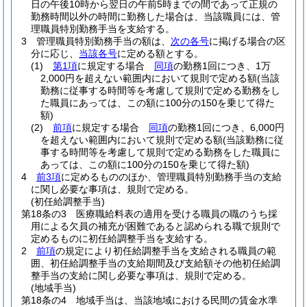
日の午後10時から翌日の午前5時までの間であって正規の
勤務時間以外の時間に勤務した場合は、当該職員には、管
理職員特別勤務手当を支給する。
3
管理職員特別勤務手当の額は、
次の各号
に掲げる場合の区
分に応じ、
当該各号
に定める額とする。
(1)
第1項
に規定する場合
同項
の勤務1回につき、1万
2,000円を超えない範囲内において規則で定める額
(当該
勤務に従事する時間等を考慮して規則で定める勤務をし
た職員にあっては、この額に100分の150を乗じて得た
額)
(2)
前項
に規定する場合
同項
の勤務1回につき、6,000円
を超えない範囲内において規則で定める額
(当該勤務に従
事する時間等を考慮して規則で定める勤務をした職員に
あっては、この額に100分の150を乗じて得た額)
4
前3項
に定めるもののほか、管理職員特別勤務手当の支給
に関し必要な事項は、規則で定める。
(初任給調整手当)
第18条の3
医療職給料表の適用を受ける職員の職のうち採
用による欠員の補充が困難であると認められる職で規則で
定めるものに初任給調整手当を支給する。
2
前項
の規定により初任給調整手当を支給される職員の範
囲、初任給調整手当の支給期間及び支給額その他初任給調
整手当の支給に関し必要な事項は、規則で定める。
(地域手当)
第18条の4
地域手当は、当該地域における民間の賃金水準