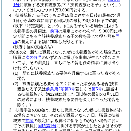
1号
に該当する扶養親族
(以下「扶養親族たる子」という。)
については1人につき1万3,000円とする。
4
扶養親族たる子のうちに満15歳に達する日後の最初の4月
1日から満22歳に達する日以後の最初の3月31日までの間
(以下「特定期間」という。)
にある子がいる場合における
扶養手当の月額は、
前項
の規定にかかわらず、5,000円に特
定期間にある当該扶養親族たる子の数を乗じて得た額を
同
項
の規定による額に加算した額とする。
(扶養手当の支給方法)
第8条の2
新たに職員となった者に扶養親族がある場合又は
職員に
次の各号
のいずれかに掲げる事由が生じた場合にお
いては、その職員は、直ちにその旨を任命権者に届け出な
ければならない。
(1)
新たに扶養親族たる要件を具備するに至った者がある
場合
(2)
扶養親族たる要件を欠くに至った者がある場合
(扶養
親族たる子又は
前条第2項第3号
若しくは
第5号
に該当す
る扶養親族が、満22歳に達した日以後の最初の3月31日
の経過により、扶養親族たる要件を欠くに至った場合を
除く。)
2
扶養手当の支給は、新たに職員となった者に扶養親族があ
る場合においては、その者が職員となった日、職員に扶養
親族で
前項
の規定による届出に係るものがない場合におい
てその職員に
同項第1号
に掲げる事実が生じたときはその事