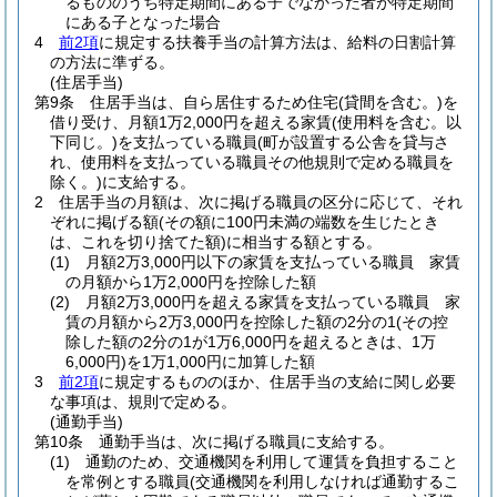
るもののうち特定期間にある子でなかった者が特定期間
にある子となった場合
4
前2項
に規定する扶養手当の計算方法は、給料の日割計算
の方法に準ずる。
(住居手当)
第9条
住居手当は、自ら居住するため住宅
(貸間を含む。)
を
借り受け、月額1万2,000円を超える家賃
(使用料を含む。以
下同じ。)
を支払っている職員
(町が設置する公舎を貸与さ
れ、使用料を支払っている職員その他規則で定める職員を
除く。)
に支給する。
2
住居手当の月額は、次に掲げる職員の区分に応じて、それ
ぞれに掲げる額
(その額に100円未満の端数を生じたとき
は、これを切り捨てた額)
に相当する額とする。
(1)
月額2万3,000円以下の家賃を支払っている職員 家賃
の月額から1万2,000円を控除した額
(2)
月額2万3,000円を超える家賃を支払っている職員 家
賃の月額から2万3,000円を控除した額の2分の1
(その控
除した額の2分の1が1万6,000円を超えるときは、1万
6,000円)
を1万1,000円に加算した額
3
前2項
に規定するもののほか、住居手当の支給に関し必要
な事項は、規則で定める。
(通勤手当)
第10条
通勤手当は、次に掲げる職員に支給する。
(1)
通勤のため、交通機関を利用して運賃を負担すること
を常例とする職員
(交通機関を利用しなければ通勤するこ