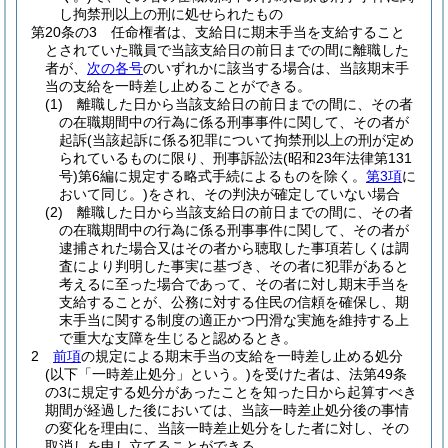
し拘禁刑以上の刑に処せられたもの
第20条の3
任命権者は、支給日に期末手当を支給すること
とされていた職員で当該支給日の前日までの間に離職した
者が、
次の各号
のいずれかに該当する場合は、当該期末手
当の支給を一時差し止めることができる。
(1)
離職した日から当該支給日の前日までの間に、その者
の在職期間中の行為に係る刑事事件に関して、その者が
起訴
(当該起訴に係る犯罪について拘禁刑以上の刑が定め
られているものに限り、刑事訴訟法
(昭和23年法律第131
号)
第6編に規定する略式手続によるものを除く。
第3項
に
おいて同じ。)
をされ、その判決が確定していない場合
(2)
離職した日から当該支給日の前日までの間に、その者
の在職期間中の行為に係る刑事事件に関して、その者が
逮捕された場合又はその者から聴取した事項若しくは調
査により判明した事実に基づき、その者に犯罪があると
考えるに至った場合であって、その者に対し期末手当を
支給することが、公務に対する住民の信頼を確保し、期
末手当に関する制度の適正かつ円滑な実施を維持する上
で重大な支障を生じると認めるとき。
2
前項
の規定による期末手当の支給を一時差し止める処分
(以下「一時差止処分」という。)
を受けた者は、法第49条
の3に規定する処分があったことを知った日から起算すべき
期間が経過した後においては、当該一時差止処分後の事情
の変化を理由に、当該一時差止処分をした者に対し、その
取消しを申し立てることができる。