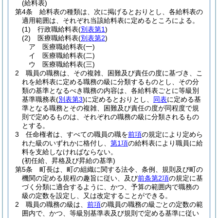
(給料表)
第4条
給料表の種類は、次に掲げるとおりとし、各給料表の
適用範囲は、それぞれ当該給料表に定めるところによる。
(1)
行政職給料表
(
別表第1
)
(2)
医療職給料表
(
別表第2
)
ア
医療職給料表
(一)
イ
医療職給料表
(二)
ウ
医療職給料表
(三)
2
職員の職務は、その複雑、困難及び責任の度に基づき、こ
れを給料表に定める職務の級に分類するものとし、その分
類の基準となるべき職務の内容は、各給料表ごとに等級別
基準職務表
(
別表第3
)
に定めるとおりとし、
同表
に定める基
準となる職務とその複雑、困難及び責任の度が同程度で規
則で定めるものは、それぞれの職務の級に分類されるもの
とする。
3
任命権者は、すべての職員の職を
前項
の規定により定めら
れた級のいずれかに格付し、
第1項
の給料表により職員に給
料を支給しなければならない。
(初任給、昇格及び昇給の基準)
第5条
町長は、町の組織に関する法令、条例、規則及び町の
機関の定める規程の趣旨に従い、及び
前条第2項
の規定に基
づく分類に適合するように、かつ、予算の範囲内で職務の
級の定数を設定し、又は改定することができる。
2
職員の職務の級は、
前項
の職員の職務の級ごとの定数の範
囲内で、かつ、等級別基準表及び規則で定める基準に従い