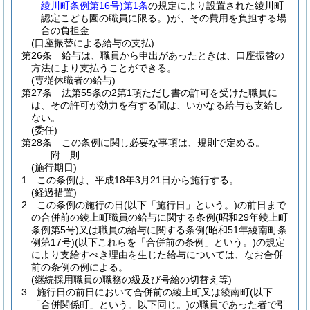
綾川町条例第16号)
第1条
の規定により設置された綾川町
認定こども園の職員に限る。)
が、その費用を負担する場
合の負担金
(口座振替による給与の支払)
第26条
給与は、職員から申出があったときは、口座振替の
方法により支払うことができる。
(専従休職者の給与)
第27条
法第55条の2第1項ただし書の許可を受けた職員に
は、その許可が効力を有する間は、いかなる給与も支給し
ない。
(委任)
第28条
この条例に関し必要な事項は、規則で定める。
附
則
(施行期日)
1
この条例は、平成18年3月21日から施行する。
(経過措置)
2
この条例の施行の日
(以下「施行日」という。)
の前日まで
の合併前の綾上町職員の給与に関する条例
(昭和29年綾上町
条例第5号)
又は職員の給与に関する条例
(昭和51年綾南町条
例第17号)
(以下これらを「合併前の条例」という。)
の規定
により支給すべき理由を生じた給与については、なお合併
前の条例の例による。
(継続採用職員の職務の級及び号給の切替え等)
3
施行日の前日において合併前の綾上町又は綾南町
(以下
「合併関係町」という。以下同じ。)
の職員であった者で引