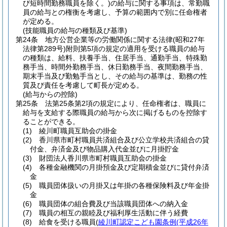
び短時間勤務職員を除く。)
の給与に関する事項は、常勤職
員の給与との権衡を考慮し、予算の範囲内で別に任命権者
が定める。
(技能職員の給与の種類及び基準)
第24条
地方公営企業等の労働関係に関する法律
(昭和27年
法律第289号)
附則第5項の規定の適用を受ける職員の給与
の種類は、給料、扶養手当、住居手当、通勤手当、特殊勤
務手当、時間外勤務手当、休日勤務手当、夜間勤務手当、
期末手当及び勤勉手当とし、その給与の基準は、勤務の性
質及び責任を考慮して町長が定める。
(給与からの控除)
第25条
法第25条第2項の規定により、任命権者は、職員に
給与を支給する際職員の給与から次に掲げるものを控除す
ることができる。
(1)
綾川町職員互助会の掛金
(2)
香川県市町村職員共済組合及び公立学校共済組合の貸
付金、弁済金及び物品購入代金並びに月掛貯金
(3)
財団法人香川県市町村職員互助会の掛金
(4)
各種金融機関の月掛預金及び定期積金並びに貸付弁済
金
(5)
職員団体扱いの月掛又は年掛の各種保険料及び年金掛
金
(6)
職員団体の組合費及び当該職員団体への納入金
(7)
職員の相互の親睦及び福利厚生活動に伴う経費
(8)
給食を受ける職員
(
綾川町認定こども園条例
(平成26年