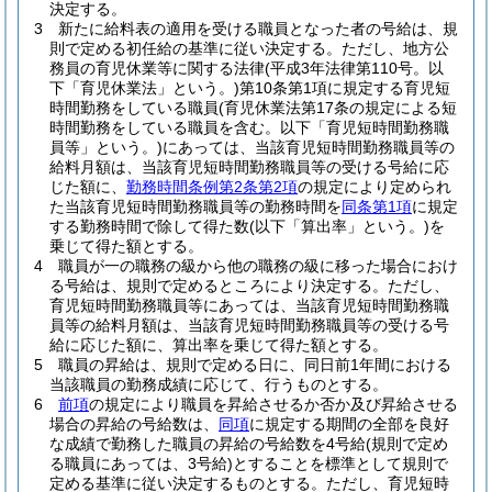
決定する。
3
新たに給料表の適用を受ける職員となった者の号給は、規
則で定める初任給の基準に従い決定する。
ただし、地方公
務員の育児休業等に関する法律
(平成3年法律第110号。以
下「育児休業法」という。)
第10条第1項に規定する育児短
時間勤務をしている職員
(育児休業法第17条の規定による短
時間勤務をしている職員を含む。以下「育児短時間勤務職
員等」という。)
にあっては、当該育児短時間勤務職員等の
給料月額は、当該育児短時間勤務職員等の受ける号給に応
じた額に、
勤務時間条例第2条第2項
の規定により定められ
た当該育児短時間勤務職員等の勤務時間を
同条第1項
に規定
する勤務時間で除して得た数
(以下「算出率」という。)
を
乗じて得た額とする。
4
職員が一の職務の級から他の職務の級に移った場合におけ
る号給は、規則で定めるところにより決定する。
ただし、
育児短時間勤務職員等にあっては、当該育児短時間勤務職
員等の給料月額は、当該育児短時間勤務職員等の受ける号
給に応じた額に、算出率を乗じて得た額とする。
5
職員の昇給は、規則で定める日に、同日前1年間における
当該職員の勤務成績に応じて、行うものとする。
6
前項
の規定により職員を昇給させるか否か及び昇給させる
場合の昇給の号給数は、
同項
に規定する期間の全部を良好
な成績で勤務した職員の昇給の号給数を4号給
(規則で定め
る職員にあっては、3号給)
とすることを標準として規則で
定める基準に従い決定するものとする。
ただし、育児短時