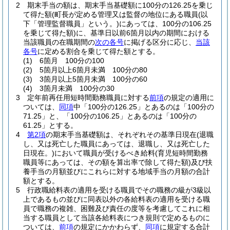
2
期末手当の額は、期末手当基礎額に100分の126.25を乗じ
て得た額
(町長が定める管理又は監督の地位にある職員
(以
下「管理監督職員」という。)
にあっては、100分の106.25
を乗じて得た額)
に、基準日以前6箇月以内の期間における
当該職員の在職期間の
次の各号
に掲げる区分に応じ、
当該
各号
に定める割合を乗じて得た額とする。
(1)
6箇月 100分の100
(2)
5箇月以上6箇月未満 100分の80
(3)
3箇月以上5箇月未満 100分の60
(4)
3箇月未満 100分の30
3
定年前再任用短時間勤務職員に対する
前項
の規定の適用に
ついては、
同項
中「100分の126.25」とあるのは「100分の
71.25」と、「100分の106.25」とあるのは「100分の
61.25」とする。
4
第2項
の期末手当基礎額は、それぞれその基準日現在
(退職
し、又は死亡した職員にあっては、退職し、又は死亡した
日現在。)
において職員が受けるべき給料
(育児短時間勤務
職員等にあっては、その額を算出率で除して得た額)
及び扶
養手当の月額並びにこれらに対する地域手当の月額の合計
額とする。
5
行政職給料表の適用を受ける職員でその職務の級が3級以
上であるもの並びに同表以外の各給料表の適用を受ける職
員で職務の複雑、困難及び責任の度等を考慮してこれに相
当する職員として当該各給料表につき規則で定めるものに
ついては、
前項
の規定にかかわらず、
同項
に規定する合計