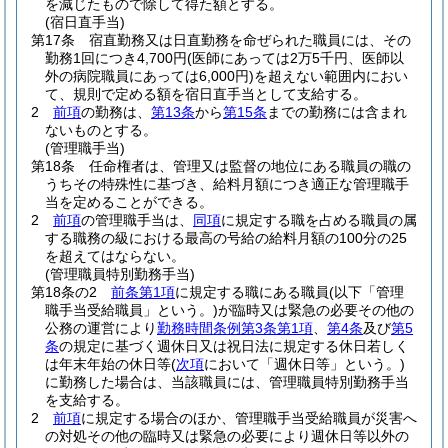
を減じたもので除して得た額とする。
(宿日直手当)
第17条
宿直勤務又は日直勤務を命ぜられた職員には、その
勤務1回につき4,700円
(医師にあっては2万5千円、医師以
外の病院職員にあっては6,000円)
を超えない範囲内におい
て、規則で定める額を宿日直手当として支給する。
2
前項
の勤務は、
第13条
から
第15条
までの勤務には含まれ
ないものとする。
(管理職手当)
第18条
任命権者は、管理又は監督の地位にある職員の職の
うちその特殊性に基づき、給料月額につき適正な管理職手
当を定めることができる。
2
前項
の管理職手当は、
同項
に規定する職を占める職員の属
する職務の級における最高の号給の給料月額の100分の25
を超えてはならない。
(管理職員特別勤務手当)
第18条の2
前条第1項
に規定する職にある職員
(以下「管理
職手当受給職員」という。)
が臨時又は緊急の必要その他の
公務の運営により
勤務時間条例第3条第1項
、
第4条
及び
第5
条
の規定に基づく週休日又は祝日法に規定する休日若しく
は年末年始の休日等
(
次項
において「週休日等」という。)
に勤務した場合は、当該職員には、管理職員特別勤務手当
を支給する。
2
前項
に規定する場合のほか、管理職手当受給職員が災害へ
の対処その他の臨時又は緊急の必要により週休日等以外の