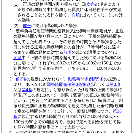
(1)
正規の勤務時間が割り振られた日
(
次条
の規定により
正規の勤務時間中に勤務した職員に休日勤務手当が支給
されることとなる日を除く。
次項
において同じ。)
におけ
る勤務
(2)
前号
に掲げる勤務以外の勤務
2
定年前再任用短時間勤務職員又は短時間勤務職員が、正規
の勤務時間が割り振られた日において、正規の勤務時間を
超えてした勤務のうち、その勤務の時間とその勤務をした
日における正規の勤務時間との合計が、7時間45分に達す
るまでの間の勤務に対する
前項
の規定の適用については、
同項
中「正規の勤務時間を超えてした次に掲げる勤務の区
分に応じて、それぞれ100分の125から100分の150までの
範囲内で規則で定める割合」とあるのは、「100分の100」
とする。
3
前2項
の規定にかかわらず、
勤務時間条例第5条
の規定に
より、あらかじめ
勤務時間条例第3条第2項
若しくは
第3項
又は
第4条
の規定により割り振られた1週間の正規の勤務時
間
(以下この条において「割振り変更前の正規の勤務時間」
という。)
を超えて勤務することを命ぜられた職員には、割
振り変更前の正規の勤務時間を超えて勤務した全時間
(規則
で定める時間を除く。)
に対して、勤務1時間につき、
第16
条
に規定する勤務1時間当たりの給与額に100分の25から
100分の50までの範囲内で、規則で定める割合を乗じて得
た額を時間外勤務手当として支給する。
4
正規の勤務時間を超えて勤務することを命ぜられ、正規の