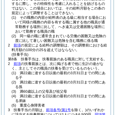
するに際し、その特殊性を考慮に入れることを妨げるもの
ではない。
この場合においては、その給料月額をこの条の
規定によって調整することはできない。
(1)
その職務の内容が給料表のある級に相当する場合にお
いて同様の職務の内容を有する職に属する他の職員が通
常勤務する場所に比して、へき遠又は交通困難な場所に
おいて勤務する職員の職
(2)
同一級の職に通常含まれている労働の困難又は危険の
度に比して著しい困難又は危険を含む職務に係る職
2
前項
の規定による給料の調整額は、その調整前における給
料月額の100分の25を超えてはならない。
(扶養手当)
第8条
扶養手当は、扶養親族のある職員に対して支給する。
2
前項
の扶養親族とは、次に掲げる者で他に生計の途がな
く、主としてその職員の扶養を受けているものをいう。
(1)
満22歳に達する日以後の最初の3月31日までの間にあ
る子
(2)
満22歳に達する日以後の最初の3月31日までの間にあ
る孫
(3)
満60歳以上の父母及び祖父母
(4)
満22歳に達する日以後の最初の3月31日までの間にあ
る弟妹
(5)
重度心身障害者
3
扶養手当の月額は、
前項各号
(
第1号
を除く。)
のいずれか
に該当する扶養親族については1人につき6,500円、
同項第