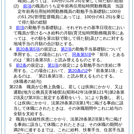
職員にあっては、100分の126.25)
を乗じて得た額の総額
(2)
前項
の職員のうち定年前再任用短時間勤務職員 当該
定年前再任用短時間勤務職員の勤勉手当基礎額に100分
の51.25
(管理監督職員にあっては、100分の61.25)
を乗じ
て得た額の総額
3
前項
の勤勉手当基礎額は、それぞれその基準日現在におい
て職員が受けるべき給料の月額
(育児短時間勤務職員等にあ
っては、その額を算出額で除して得た額)
及びこれに対する
地域手当の月額の合計額とする。
4
第20条第5項
の規定は、
第2項
の勤勉手当基礎額について
準用する。
この場合において、
同条第5項
中「前項」とある
のは「第21条第3項」と読み替えるものとする。
5
前2条
の規定は、
第1項
の規定による勤勉手当の支給に準
用する。
この場合において、
第20条の2
中「前条第1項」と
あるのは、「第21条第1項」と読み替えるものとする。
(休職者の給与)
第22条
職員が公務上負傷し、若しくは疾病にかかり、又は
通勤
(地方公務員災害補償法
(昭和42年法律第121号)
第2条第
2項及び第3項に規定する通勤をいう。)
により負傷し、若し
くは疾病にかかり、法第28条第2項第1号に掲げる事由に該
当して休職にされたときは、その休職期間中これに給与の
全額を支給する。
2
職員が結核性疾患にかかり、法第28条第2項第1号に掲げ
る事由に該当して休職にされたときは、その休職の期間が
満2年に達するまでは、これに給料、扶養手当、住居手当及