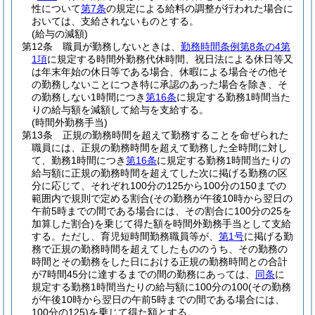
性について
第7条
の規定による給料の調整が行われた場合に
おいては、支給されないものとする。
(給与の減額)
第12条
職員が勤務しないときは、
勤務時間条例第8条の4第
1項
に規定する時間外勤務代休時間、祝日法による休日等又
は年末年始の休日等である場合、休暇による場合その他そ
の勤務しないことにつき特に承認のあった場合を除き、そ
の勤務しない1時間につき
第16条
に規定する勤務1時間当た
りの給与額を減額して給与を支給する。
(時間外勤務手当)
第13条
正規の勤務時間を超えて勤務することを命ぜられた
職員には、正規の勤務時間を超えて勤務した全時間に対し
て、勤務1時間につき
第16条
に規定する勤務1時間当たりの
給与額に正規の勤務時間を超えてした次に掲げる勤務の区
分に応じて、それぞれ100分の125から100分の150までの
範囲内で規則で定める割合
(その勤務が午後10時から翌日の
午前5時までの間である場合には、その割合に100分の25を
加算した割合)
を乗じて得た額を時間外勤務手当として支給
する。
ただし、育児短時間勤務職員等が、
第1号
に掲げる勤
務で正規の勤務時間を超えてしたもののうち、その勤務の
時間とその勤務をした日における正規の勤務時間との合計
が7時間45分に達するまでの間の勤務にあっては、
同条
に
規定する勤務1時間当たりの給与額に100分の100
(その勤務
が午後10時から翌日の午前5時までの間である場合には、
100分の125)
を乗じて得た額とする。