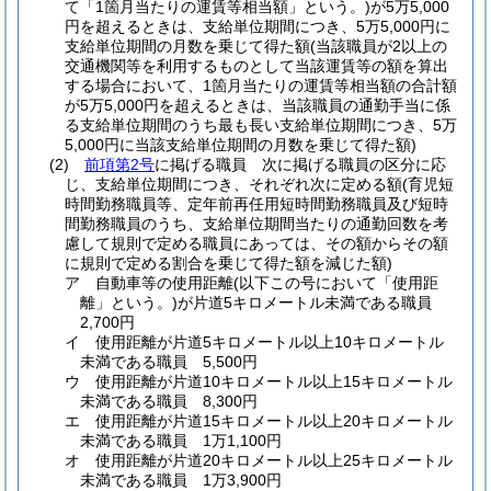
て「1箇月当たりの運賃等相当額」という。)
が5万5,000
円を超えるときは、支給単位期間につき、5万5,000円に
支給単位期間の月数を乗じて得た額
(当該職員が2以上の
交通機関等を利用するものとして当該運賃等の額を算出
する場合において、1箇月当たりの運賃等相当額の合計額
が5万5,000円を超えるときは、当該職員の通勤手当に係
る支給単位期間のうち最も長い支給単位期間につき、5万
5,000円に当該支給単位期間の月数を乗じて得た額)
(2)
前項第2号
に掲げる職員 次に掲げる職員の区分に応
じ、支給単位期間につき、それぞれ次に定める額
(育児短
時間勤務職員等、定年前再任用短時間勤務職員及び短時
間勤務職員のうち、支給単位期間当たりの通勤回数を考
慮して規則で定める職員にあっては、その額からその額
に規則で定める割合を乗じて得た額を減じた額)
ア
自動車等の使用距離
(以下この号において「使用距
離」という。)
が片道5キロメートル未満である職員
2,700円
イ
使用距離が片道5キロメートル以上10キロメートル
未満である職員 5,500円
ウ
使用距離が片道10キロメートル以上15キロメートル
未満である職員 8,300円
エ
使用距離が片道15キロメートル以上20キロメートル
未満である職員 1万1,100円
オ
使用距離が片道20キロメートル以上25キロメートル
未満である職員 1万3,900円