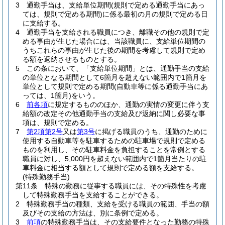
3
通勤手当は、支給単位期間
(規則で定める通勤手当にあっ
ては、規則で定める期間)
に係る最初の月の規則で定める日
に支給する。
4
通勤手当を支給される職員につき、離職その他の規則で定
める事由が生じた場合には、当該職員に、支給単位期間の
うちこれらの事由が生じた後の期間を考慮して規則で定め
る額を返納させるものとする。
5
この条において、「支給単位期間」とは、通勤手当の支給
の単位となる期間として6箇月を超えない範囲内で1箇月を
単位として規則で定める期間
(自動車等に係る通勤手当にあ
っては、1箇月)
をいう。
6
前各項
に規定するもののほか、通勤の実情の変更に伴う支
給額の改定その他通勤手当の支給及び返納に関し必要な事
項は、規則で定める。
7
第2項第2号
又は
第3号
に掲げる職員のうち、通勤のために
使用する自動車等を駐車するための駐車場で規則で定める
ものを利用し、その駐車料金を負担することを常例とする
職員に対し、5,000円を超えない範囲内で1箇月当たりの駐
車料金に相当する額として規則で定める額を支給する。
(特殊勤務手当)
第11条
特殊の勤務に従事する職員には、その特殊性を考慮
して特殊勤務手当を支給することができる。
2
特殊勤務手当の種類、支給を受ける職員の範囲、手当の額
及びその支給の方法は、別に条例で定める。
3
前項
の特殊勤務手当は、その支給要件となった勤務の特殊