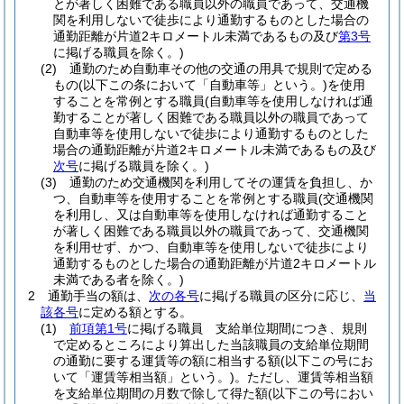
とが著しく困難である職員以外の職員であって、交通機
関を利用しないで徒歩により通勤するものとした場合の
通勤距離が片道2キロメートル未満であるもの及び
第3号
に掲げる職員を除く。)
(2)
通勤のため自動車その他の交通の用具で規則で定める
もの
(以下この条において「自動車等」という。)
を使用
することを常例とする職員
(自動車等を使用しなければ通
勤することが著しく困難である職員以外の職員であって
自動車等を使用しないで徒歩により通勤するものとした
場合の通勤距離が片道2キロメートル未満であるもの及び
次号
に掲げる職員を除く。)
(3)
通勤のため交通機関を利用してその運賃を負担し、か
つ、自動車等を使用することを常例とする職員
(交通機関
を利用し、又は自動車等を使用しなければ通勤すること
が著しく困難である職員以外の職員であって、交通機関
を利用せず、かつ、自動車等を使用しないで徒歩により
通勤するものとした場合の通勤距離が片道2キロメートル
未満である者を除く。)
2
通勤手当の額は、
次の各号
に掲げる職員の区分に応じ、
当
該各号
に定める額とする。
(1)
前項第1号
に掲げる職員 支給単位期間につき、規則
で定めるところにより算出した当該職員の支給単位期間
の通勤に要する運賃等の額に相当する額
(以下この号にお
いて「運賃等相当額」という。)
。
ただし、運賃等相当額
を支給単位期間の月数で除して得た額
(以下この号におい