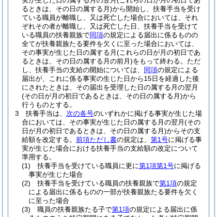
実が生じた日の属する月の翌月
(これらの日が月の初日であ
るときは、その日の属する月)
から開始し、扶養手当を受け
ている職員が離職し、又は死亡した場合においては、それ
ぞれその者が離職し、又は死亡した日、扶養手当を受けて
いる職員の扶養親族で
同項
の規定による届出に係るものの
全てが扶養親族たる要件を欠くに至った場合においては、
その事実が生じた日の属する月
(これらの日が月の初日であ
るときは、その日の属する月の前月)
をもって終わる。
ただ
し、扶養手当の支給の開始については、
同項
の規定による
届出が、これに係る事実の生じた日から15日を経過した後
にされたときは、その届出を受理した日の属する月の翌月
(その日が月の初日であるときは、その日の属する月)
から
行うものとする。
3
扶養手当は、
次の各号
のいずれかに掲げる事実が生じた場
合においては、その事実が生じた日の属する月の翌月
(その
日が月の初日であるときは、その日の属する月)
からその支
給額を改定する。
前項ただし書
の規定は、
第1号
に掲げる事
実が生じた場合における扶養手当の支給額の改定について
準用する。
(1)
扶養手当を受けている職員に更に
第1項第1号
に掲げる
事実が生じた場合
(2)
扶養手当を受けている職員の扶養親族で
第1項
の規定
による届出に係るものの一部が扶養親族たる要件を欠く
に至った場合
(3)
職員の扶養親族たる子で
第1項
の規定による届出に係