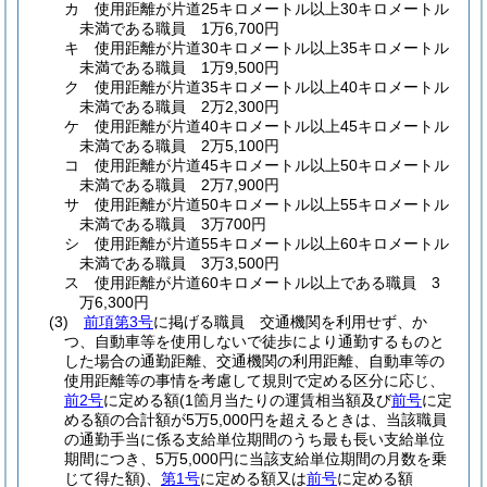
カ
使用距離が片道25キロメートル以上30キロメートル
未満である職員 1万6,700円
キ
使用距離が片道30キロメートル以上35キロメートル
未満である職員 1万9,500円
ク
使用距離が片道35キロメートル以上40キロメートル
未満である職員 2万2,300円
ケ
使用距離が片道40キロメートル以上45キロメートル
未満である職員 2万5,100円
コ
使用距離が片道45キロメートル以上50キロメートル
未満である職員 2万7,900円
サ
使用距離が片道50キロメートル以上55キロメートル
未満である職員 3万700円
シ
使用距離が片道55キロメートル以上60キロメートル
未満である職員 3万3,500円
ス
使用距離が片道60キロメートル以上である職員 3
万6,300円
(3)
前項第3号
に掲げる職員 交通機関を利用せず、か
つ、自動車等を使用しないで徒歩により通勤するものと
した場合の通勤距離、交通機関の利用距離、自動車等の
使用距離等の事情を考慮して規則で定める区分に応じ、
前2号
に定める額
(1箇月当たりの運賃相当額及び
前号
に定
める額の合計額が5万5,000円を超えるときは、当該職員
の通勤手当に係る支給単位期間のうち最も長い支給単位
期間につき、5万5,000円に当該支給単位期間の月数を乗
じて得た額)
、
第1号
に定める額又は
前号
に定める額