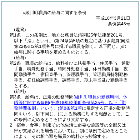
○綾川町職員の給与に関する条例
平成18年3月21日
条例第45号
(趣旨)
第1条
この条例は、地方公務員法
(昭和25年法律第261号。
以下「法」という。)
第24条第5項の規定に基づき職員
(同法
第22条の2第1項各号に掲げる職員を除く。以下同じ。)
の
給与に関する事項を定めるものとする。
(給与)
第2条
職員の給与は、給料並びに扶養手当、住居手当、通勤
手当、特殊勤務手当、時間外勤務手当、休日勤務手当、夜
間勤務手当、宿日直手当、管理職手当、管理職員特別勤務
手当、初任給調整手当、調整手当、期末手当及び勤勉手当
とする。
(給料)
第3条
給料は、正規の勤務時間
(
綾川町職員の勤務時間、休
暇等に関する条例
(平成18年綾川町条例第35号。以下「勤
務時間条例」という。)
第8条第1項
に規定する正規の勤務時
間をいう。以下同じ。)
による勤務に対する報酬として、こ
の条例に定めるところにより支給する。
2
宿舎、食事、制服その他生活に必要な施設等の全部又は一
部が支給される場合においては、別に条例で定めるところ
により、その相当額を職員の給料から控除する。