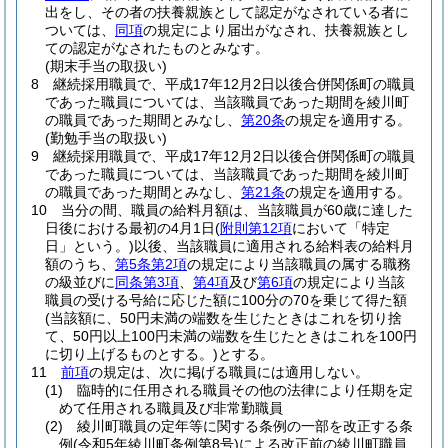
出をし、その者の扶養親族として認定がなされている者に
ついては、
同項
の規定により届出がなされ、扶養親族とし
ての認定がなされたものとみなす。
(期末手当の取扱い)
8
継続採用職員で、平成17年12月2日以後合併関係町の職員
であった職員については、当該職員であった期間を綾川町
の職員であった期間とみなし、
第20条
の規定を適用する。
(勤勉手当の取扱い)
9
継続採用職員で、平成17年12月2日以後合併関係町の職員
であった職員については、当該職員であった期間を綾川町
の職員であった期間とみなし、
第21条
の規定を適用する。
10
当分の間、職員の給料月額は、当該職員が60歳に達した
日後における最初の4月1日
(
附則第12項
において「特定
日」という。)
以後、当該職員に適用される給料表の給料月
額のうち、
第5条第2項
の規定により当該職員の属する職務
の級並びに
同条第3項
、
第4項
及び
第6項
の規定により当該
職員の受ける号給に応じた額に100分の70を乗じて得た額
(当該額に、50円未満の端数を生じたときはこれを切り捨
て、50円以上100円未満の端数を生じたときはこれを100円
に切り上げるものとする。)
とする。
11
前項
の規定は、次に掲げる職員には適用しない。
(1)
臨時的に任用される職員その他の法律により任期を定
めて任用される職員及び非常勤職員
(2)
綾川町職員の定年等に関する条例の一部を改正する条
例
(令和5年綾川町条例第8号)
による改正前の綾川町職員