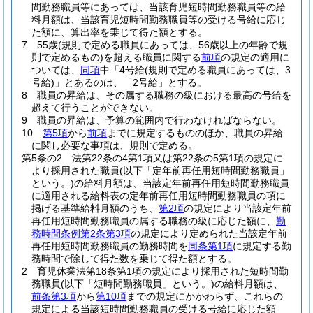
間勤務職員等にあっては、当該育児短時間勤務職員等の給
料月額は、当該育児短時間勤務職員等の受ける号給に応じ
た額に、算出率を乗じて得た額とする。
7
55歳
(規則で定める職員にあっては、56歳以上の年齢で規
則で定めるもの)
を超える職員に関する
前項
の規定の適用に
ついては、
同項
中「4号給
(規則で定める職員にあっては、3
号給)
」とあるのは、「2号給」とする。
8
職員の昇給は、その属する職務の級における最高の号給を
超えて行うことができない。
9
職員の昇給は、予算の範囲内で行わなければならない。
10
第5項
から
前項
までに規定するもののほか、職員の昇給
に関し必要な事項は、規則で定める。
第5条の2
法第22条の4第1項又は第22条の5第1項の規定に
より採用された職員
(以下「定年前再任用短時間勤務職員」
という。)
の給料月額は、当該定年前再任用短時間勤務職員
に適用される給料表の定年前再任用短時間勤務職員の項に
掲げる基準給料月額のうち、
第2項
の規定により当該定年前
再任用短時間勤務職員の属する職務の級に応じた額に、
勤
務時間条例第2条第3項
の規定により定められた当該定年前
再任用短時間勤務職員の勤務時間を
同条第1項
に規定する勤
務時間で除して得た数を乗じて得た額とする。
2
育児休業法第18条第1項の規定により採用された短時間勤
務職員
(以下「短時間勤務職員」という。)
の給料月額は、
前条第3項
から
第10項
までの規定にかかわらず、これらの
規定による当該短時間勤務職員の受ける号給に応じた額