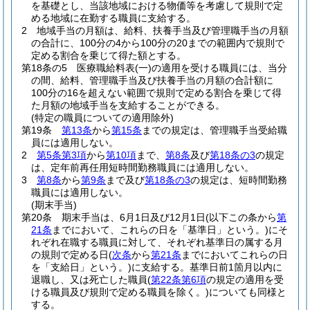
を基礎とし、当該地域における物価等を考慮して規則で定
める地域に在勤する職員に支給する。
2
地域手当の月額は、給料、扶養手当及び管理職手当の月額
の合計に、100分の4から100分の20までの範囲内で規則で
定める割合を乗じて得た額とする。
第18条の5
医療職給料表
(一)
の適用を受ける職員には、当分
の間、給料、管理職手当及び扶養手当の月額の合計額に
100分の16を超えない範囲で規則で定める割合を乗じて得
た月額の地域手当を支給することができる。
(特定の職員についての適用除外)
第19条
第13条
から
第15条
までの規定は、管理職手当受給職
員には適用しない。
2
第5条第3項
から
第10項
まで、
第8条
及び
第18条の3
の規定
は、定年前再任用短時間勤務職員には適用しない。
3
第8条
から
第9条
まで及び
第18条の3
の規定は、短時間勤務
職員には適用しない。
(期末手当)
第20条
期末手当は、6月1日及び12月1日
(以下この条から
第
21条
までにおいて、これらの日を「基準日」という。)
にそ
れぞれ在職する職員に対して、それぞれ基準日の属する月
の規則で定める日
(
次条
から
第21条
までにおいてこれらの日
を「支給日」という。)
に支給する。
基準日前1箇月以内に
退職し、又は死亡した職員
(
第22条第6項
の規定の適用を受
ける職員及び規則で定める職員を除く。)
についても同様と
する。