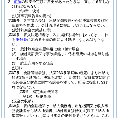
2
前項
の収支予定額に変更があったときは、直ちに通知しな
ければならない。
第4章
決算
(決算事項報告書の提出)
第65条
各主管の長は、出納閉鎖後速やかに決算調書及び関
係資料を作成し、会計管理者に提出しなければならない。
(歳計剰余金の繰越し等)
第66条
収入決定権者は、次に掲げる場合においては、これ
を
第46条
に定める手続の例により処理しなければならな
い。
(1)
歳計剰余金を翌年度に繰り越す場合
(2)
繰越明許費又は事故繰越しに係る経費の財源を繰り越
す場合
(3)
繰上充用をする場合
(決算)
第67条
会計管理者は、法第233条第1項の規定により出納閉
鎖後3箇月以内に、決算を調製し、証書類、実質収支に関す
る調書及び財産に関する調書を添えて、町長に提出しなけ
ればならない。
第5章
指定金融機関等
第1節
収納事務
(現金の収納)
第68条
収納金融機関は、納入義務者、出納機関又は収入事
務委託者から納入通知書、納付書又は督促状
(以下「納入通
知書等」という。)
により現金の納付を受けたときは、これ