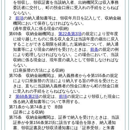
を領収し、領収証書を当該納入者、出納機関又は収入事務
委託者に交付し、町の預金口座に受入れの手続をとらねば
ならない。
2
前項
の納入通知書等は、領収年月日を記入して、収納金融
機関において保存しなければならない。
(過年度収入に係る現金の収納)
第69条
収納金融機関は、
第22条第3項
の規定により翌年度
に繰り越したものに係る収入金又は当該年度の歳出に戻入
することができる期限を経過した返納金について、納入通
知書等により現金の納付を受けたときは、
前条
の規定の例
により処理しなければならない。
この場合において、当該
収納に係る現金は、現年度の歳入として領収しなければな
らない。
(口座振替の方法による収納)
第70条
収納金融機関は、納入義務者から令第155条の規定
により口座振替の方法により納入する旨の申出を受けたと
きは、直ちに当該納入義務者の預金口座から町の預金口座
に受入れの手続をとらねばならない。
2
第68条第2項
の規定は、
前項
の規定により領収した現金に
係る納入通知書等について準用する。
第71条から第74条まで
削除
(証券による収納)
第75条
収納金融機関は、証券で納入を受けたときは、当該
証券が令第156条第2項に該当する場合を除き、納入通知
書、領収証書及び領収済通知書には「証券受領」と朱書