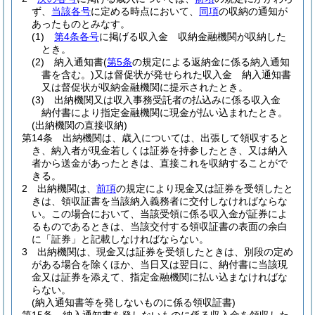
ず、
当該各号
に定める時点において、
同項
の収納の通知が
あったものとみなす。
(1)
第4条各号
に掲げる収入金 収納金融機関が収納した
とき。
(2)
納入通知書
(
第5条
の規定による返納金に係る納入通知
書を含む。)
又は督促状が発せられた収入金 納入通知書
又は督促状が収納金融機関に提示されたとき。
(3)
出納機関又は収入事務受託者の払込みに係る収入金
納付書により指定金融機関に現金が払い込まれたとき。
(出納機関の直接収納)
第14条
出納機関は、歳入については、出張して領収すると
き、納入者が現金若しくは証券を持参したとき、又は納入
者から送金があったときは、直接これを収納することがで
きる。
2
出納機関は、
前項
の規定により現金又は証券を受領したと
きは、領収証書を当該納入義務者に交付しなければならな
い。
この場合において、当該受領に係る収入金が証券によ
るものであるときは、当該交付する領収証書の表面の余白
に「証券」と記載しなければならない。
3
出納機関は、現金又は証券を受領したときは、別段の定め
がある場合を除くほか、当日又は翌日に、納付書に当該現
金又は証券を添えて、指定金融機関に払い込まなければな
らない。
(納入通知書等を発しないものに係る領収証書)