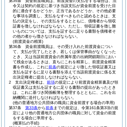
第35条
資金前渡職員は、前渡資金の支払をする場合は、法
令又は契約の規定に基づき当該支払が資金前渡を受けた目
的に適合するかどうか、正当であるかどうか、その他必要
な事項を調査し、支払をなすべきものと認めるときは、支
払の決定をし、その支払をするとともに、債権者から領収
証書を徴しなければならない。
ただし、領収証書を徴し難
いものについては、支払を証するに足りる書類を債権者そ
の他の者から徴さなければならない。
(前渡資金の精算)
第36条
資金前渡職員は、その受け入れた前渡資金につい
て、支払が完了したとき、若しくは保管事由がなくなった
とき、又は当該前渡資金の所属年度の出納閉鎖期日におい
て残金があるときは、直ちにこれを精算し、前渡資金精算
書を作成し、これに
前条
の規定により徴した領収証書又は
支払を証するに足りる書類を添えて当該前渡資金に係る支
出決定権者に提出しなければならない。
2
支出決定権者は、
前項
の規定により前渡資金精算書及び領
収証書又は支払を証するに足りる書類の提出があったとき
は、これに基づき関係帳簿を整理するとともに、これを出
納機関に送付しなければならない。
(他の普通地方公共団体の職員に資金前渡する場合の準用)
第37条
第33条
から
前条
までの規定は、令第161条第3項の規
定により他の普通地方公共団体の職員に対して資金の前渡
をする場合に準用する。
(概算払の手続)