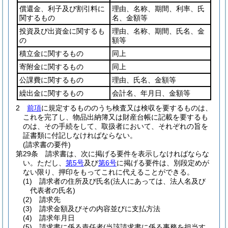
償還金、利子及び割引料に
理由、名称、期間、利率、氏
関するもの
名、金額等
投資及び出資金に関するも
理由、名称、期間、氏名、金
の
額等
積立金に関するもの
同上
寄附金に関するもの
同上
公課費に関するもの
理由、氏名、金額等
繰出金に関するもの
会計名、年月日、金額等
2
前項
に規定するもののうち検査又は検収を要するものは、
これを完了し、物品出納簿又は財産台帳に記載を要するも
のは、その手続をして、取扱者において、それぞれの旨を
証書類に付記しなければならない。
(請求書の要件)
第29条
請求書は、次に掲げる要件を表示しなければならな
い。
ただし、
第5号
及び
第6号
に掲げる要件は、別段定めが
ない限り、押印をもってこれに代えることができる。
(1)
請求者の住所及び氏名
(法人にあっては、法人名及び
代表者の氏名)
(2)
請求先
(3)
請求金額及びその内容並びに支払方法
(4)
請求年月日
(5)
請求書に係る責任者
(当該請求書に係る事務を担当す