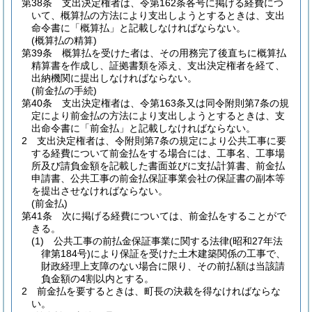
第38条
支出決定権者は、令第162条各号に掲げる経費につ
いて、概算払の方法により支出しようとするときは、支出
命令書に「概算払」と記載しなければならない。
(概算払の精算)
第39条
概算払を受けた者は、その用務完了後直ちに概算払
精算書を作成し、証拠書類を添え、支出決定権者を経て、
出納機関に提出しなければならない。
(前金払の手続)
第40条
支出決定権者は、令第163条又は同令附則第7条の規
定により前金払の方法により支出しようとするときは、支
出命令書に「前金払」と記載しなければならない。
2
支出決定権者は、令附則第7条の規定により公共工事に要
する経費について前金払をする場合には、工事名、工事場
所及び請負金額を記載した書面並びに支払計算書、前金払
申請書、公共工事の前金払保証事業会社の保証書の副本等
を提出させなければならない。
(前金払)
第41条
次に掲げる経費については、前金払をすることがで
きる。
(1)
公共工事の前払金保証事業に関する法律
(昭和27年法
律第184号)
により保証を受けた土木建築関係の工事で、
財政経理上支障のない場合に限り、その前払額は当該請
負金額の4割以内とする。
2
前金払を要するときは、町長の決裁を得なければならな
い。