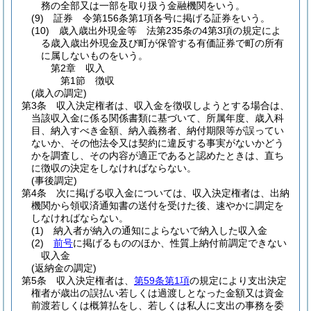
務の全部又は一部を取り扱う金融機関をいう。
(9)
証券 令第156条第1項各号に掲げる証券をいう。
(10)
歳入歳出外現金等 法第235条の4第3項の規定によ
る歳入歳出外現金及び町が保管する有価証券で町の所有
に属しないものをいう。
第2章
収入
第1節
徴収
(歳入の調定)
第3条
収入決定権者は、収入金を徴収しようとする場合は、
当該収入金に係る関係書類に基づいて、所属年度、歳入科
目、納入すべき金額、納入義務者、納付期限等が誤ってい
ないか、その他法令又は契約に違反する事実がないかどう
かを調査し、その内容が適正であると認めたときは、直ち
に徴収の決定をしなければならない。
(事後調定)
第4条
次に掲げる収入金については、収入決定権者は、出納
機関から領収済通知書の送付を受けた後、速やかに調定を
しなければならない。
(1)
納入者が納入の通知によらないで納入した収入金
(2)
前号
に掲げるもののほか、性質上納付前調定できない
収入金
(返納金の調定)
第5条
収入決定権者は、
第59条第1項
の規定により支出決定
権者が歳出の誤払い若しくは過渡しとなった金額又は資金
前渡若しくは概算払をし、若しくは私人に支出の事務を委