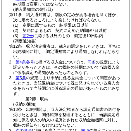
納期限は変更してはならない。
(納入通知書の発行日)
第11条
納入通知書は、別段の定めがある場合を除くほか、
次に定めるところにより発しなければならない。
(1)
定期に属するもの 納期限10日以前
(2)
契約によるもの 契約に定めた納期限7日以前
(3)
前2号
に掲げる以外のもの 調定後10日以内
(調定通知書)
第12条
収入決定権者は、歳入の調定をしたときは、直ちに
出納機関に対し、調定通知書により通知しなければならな
い。
2
第4条各号
に掲げる収入金については、
同条
の規定により
調定があったときは、その収納の時期において当該収入金
に係る調定の通知があったものとみなす。
3
第5条
の規定により未納に係る返納金について調定があっ
たときは、当該返納金について既に発せられている戻入命
令をもって当該調定に係る調定の通知があったものとみな
す。
第2節
収納
(収納の通知)
第13条
出納機関は、収入決定権者から調定通知書の送付を
受けたときは、関係帳簿を整理するとともに、当該調定通
知に係る歳入の納入の場所とされた収納金融機関に対し、
収納の通知をしなければならない。
2
次の各号
に掲げる歳入については、
前項
の規定にかかわら