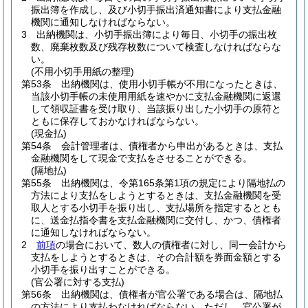
振出簿を作成し、及び小切手振出済通知書により支払金融
機関に通知しなければならない。
3
出納機関は、小切手振出簿により毎日、小切手の振出枚
数、廃棄枚数及び残存枚数について検査しなければならな
い。
(不用小切手用紙の整理)
第53条
出納機関は、使用小切手帳が不用になったときは、
当該小切手帳の未使用用紙を速やかに支払金融機関に返還
して領収証書を受け取り、当該振り出した小切手の原符と
ともに保存しておかなければならない。
(現金払)
第54条
会計管理者は、債権者から申出があるときは、支払
金融機関をして現金で支払をさせることができる。
(隔地払)
第55条
出納機関は、令第165条第1項の規定により隔地払の
方法により支払をしようとするときは、支払金融機関を受
取人とする小切手を振り出し、支払場所を指定するととも
に、送金払指令書を支払金融機関に交付し、かつ、債権者
に通知しなければならない。
2
前項
の場合において、数人の債権者に対し、同一会計から
支払をしようとするときは、その合計額を券面金額とする
小切手を振り出すことができる。
(官公署に対する支払)
第56条
出納機関は、債権者が官公署である場合は、隔地払
の方法により支払わなければならない。
ただし、官公署が