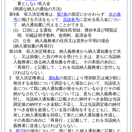
要としない収入金
(簡易な納入の通知の方法)
第9条
収入決定権者は、
第7条
の規定にかかわらず、
次の各
号
に掲げる方法をもって、
当該各号
に定める収入金につい
て、納入通知書に代えることができる。
(1)
口頭による通知 戸籍住民登録、謄抄本及び閲覧証
明、印鑑証明手数料、使用料、延滞金等
(2)
公告 納入義務者の住所又は居所が不明の場合
(納入通知書の再発行)
第10条
収入決定権者は、納入義務者から納入通知書を亡失
し、又は損傷した旨の申出を受けたときは、直ちに当該納
入義務者に係る納入通知書を作成し、その表面の余白に
「再発行」と記載して、これを当該納入義務者に交付しな
ければならない。
2
収入決定権者は、
第6条
の規定により増加額又は減少額に
相当する金額について調定をした場合において、当該収入
金について既に納入通知書が発せられているがまだその収
納がなされていないものについては、直ちに納入義務者に
対し、当該納入通知書に記載された納付すべき金額は当該
調定後の納付すべき金額に不足し、又は当該調定後の納付
すべき金額を超過している旨の通知をするとともに、既に
発した納入通知書を回収して新たに納入通知書を作成し、
その表面の余白に「再発行」と記載して、これを当該納入
義務者に送達しなければならない。
3
前2項
の場合において、既に発した納入通知書に記載した