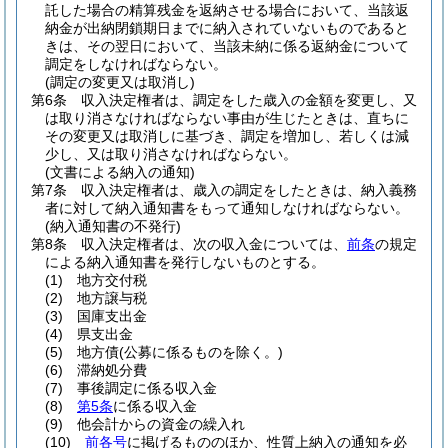
託した場合の精算残金を返納させる場合において、当該返
納金が出納閉鎖期日までに納入されていないものであると
きは、その翌日において、当該未納に係る返納金について
調定をしなければならない。
(調定の変更又は取消し)
第6条
収入決定権者は、調定をした歳入の金額を変更し、又
は取り消さなければならない事由が生じたときは、直ちに
その変更又は取消しに基づき、調定を増加し、若しくは減
少し、又は取り消さなければならない。
(文書による納入の通知)
第7条
収入決定権者は、歳入の調定をしたときは、納入義務
者に対して納入通知書をもって通知しなければならない。
(納入通知書の不発行)
第8条
収入決定権者は、次の収入金については、
前条
の規定
による納入通知書を発行しないものとする。
(1)
地方交付税
(2)
地方譲与税
(3)
国庫支出金
(4)
県支出金
(5)
地方債
(公募に係るものを除く。)
(6)
滞納処分費
(7)
事後調定に係る収入金
(8)
第5条
に係る収入金
(9)
他会計からの資金の繰入れ
(10)
前各号
に掲げるもののほか、性質上納入の通知を必