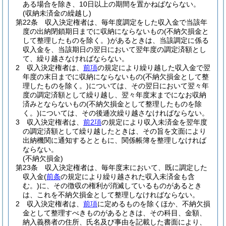
ある場合を除き、10日以上の期間を置かねばならない。
(収納未済金の繰越し)
第22条
収入決定権者は、毎年度調定をした収入金で当該年
度の出納閉鎖期日までに収納にならないもの
(不納欠損金と
して整理したものを除く。)
があるときは、当該調定に係る
収入金を、当該期日の翌日において翌年度の調定済額とし
て、繰り越さなければならない。
2
収入決定権者は、
前項
の規定により繰り越した収入金で翌
年度の末日までに収納にならないもの
(不納欠損金として整
理したものを除く。)
については、その翌日において翌々年
度の調定済額として繰り越し、翌々年度末までになお収納
済みとならないもの
(不納欠損金として整理したものを除
く。)
については、その後逓次繰り越さなければならない。
3
収入決定権者は、
前2項
の規定により収入未済金を翌年度
の調定済額として繰り越したときは、その旨を文面により
出納機関に通知するとともに、関係帳簿を整理しなければ
ならない。
(不納欠損金)
第23条
収入決定権者は、毎年度末において、既に調定した
収入金
(
前条
の規定により繰り越された収入未済金も含
む。)
に、その徴収の権利が消滅しているものがあるとき
は、これを不納欠損金として整理しなければならない。
2
収入決定権者は、
前項
に定めるものを除くほか、不納欠損
金として整理すべきものがあるときは、その科目、金額、
納入義務者の住所、氏名及び事由を記載した書面により、