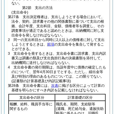
ない。
第2節
支出の方法
(支出命令)
第27条
支出決定権者は、支出しようとする場合において、
法令、契約、請求書その他の関係書類に基づいて支出の根
拠、会計年度、支出科目、金額、債権者等を調査し、その
調査事項が適正であると認めたときは、出納機関に対し支
出命令を発しなければならない。
2
同一の支出科目から同時に2人以上の債権者に対して支出
しようとするときは、
前項
の支出命令を集合して発するこ
とができる。
3
支出命令を発するときは、支出命令書に請求書、支出内訳
書又は調書の類及び支出負担行為の決裁書類を添付して、
出納機関に送付しなければならない。
4
支出命令書の発行期限は、当該年度中に債務の確定したも
のについて、翌年4月30日までとする。
ただし、繰出金等
及び特別の理由のあるものについては、この限りでない。
(証書類の計算基礎及び内訳記載事項)
第28条
支出命令書には、
次表
に掲げる区分によって計算の
基礎を明らかにすべき内訳を記載しなければならない。
支出命令の区分
計算基礎の区分
報酬、給料、職員手当等に
職氏名、期間、支給額等
関するもの
(退職、死亡給与金、遺族扶助
料等に係るものは、旧職氏