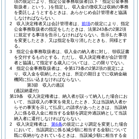
項の規定により、指定公金事務取扱者
(以下「指定公金事務
取扱者」という。)
を指定し、収入金の徴収又は収納の事務
を委託しようとするときは、あらかじめ会計管理者と協議
しなければならない。
2
収入決定権者又は会計管理者は、
前項
の規定により、指定
公金事務取扱者の指定をしたときは、法第243条の2第2項
に規定する事項を告示しなければならない。
告示した事項
を変更したとき、又は指定を取り消したときも、同様とす
る。
3
指定公金事務取扱者は、収入金の納入者に対し、領収証書
を交付するものとする。
ただし、収入決定権者が会計管理
者と協議して指定する歳入については、この限りでない。
4
指定公金事務取扱者は、令第173条の2第2項の規定によ
り、収入金を収納したときは、所定の期日までに収納金融
機関に払い込まなければならない。
第3節
収入の過誤
(過誤納還付)
第19条
収入決定権者は、納入者が誤って納入した場合にお
いて、当該収入の事実を発見したとき、又は当該納入者か
らその事実を示して払戻しの請求があったときは、当該納
入に係る収入金に相当する金額を調定外過誤納として当該
納入者に還付しなければならない。
2
収入決定権者は、
第6条
の規定により調定を変更した場合
において、当該調定に係る減少額に相当する金額について
既に収納がなされているときは、当該減少額に相当する金