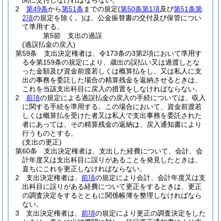
関に交付しなければならない。
2
第49条
から
第51条
までの規定
(
第50条第1項
及び
第51条第
2項
の規定を除く。)
は、公金振替書の交付及び保管につい
て準用する。
第5節
支出の過誤
(過誤払金の戻入)
第59条
支出決定権者は、令173条の3第2項において準用す
る令第159条の規定により、歳出の誤払い又は過渡しとな
った金額及び資金前渡若しくは概算払をし、又は私人に支
出の事務を委託した場合の精算残金を返納させるときは、
これを当該支出科目に戻入の措置をしなければならない。
2
前項
の規定による過誤払金の戻入の手続については、収入
に関する手続を準用する。
この場合において、資金前渡若
しくは概算払を受けた者又は私人で支出事務を委託された
者にあっては、その精算残金の返納は、戻入通知書により
行うものとする。
(支出の更正)
第60条
支出決定権者は、支出した経費について、会計、会
計年度又は支出科目に誤りがあることを発見したときは、
直ちにこれを更正しなければならない。
2
支出決定権者は、
前項
の規定により会計、会計年度又は支
出科目に誤りがある経費について更正をするときは、更正
の調査決定をするとともに関係帳簿を整理しなければなら
ない。
3
支出決定権者は、
前項
の規定により更正の調査決定をした