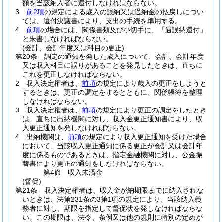
額を当該納入者に還付しなければならない。
3
前2項
の規定による歳入の誤納又は過納金の払戻しについ
ては、還付決議書により、支出の手続を準用する。
4
前項
の場合には、関係書類及び小切手に、「過誤納還付」
と朱書しなければならない。
(会計、会計年度又は科目の更正)
第20条
調定の通知を発した歳入について、会計、会計年度
又は収入科目に誤りがあることを発見したときは、直ちに
これを更正しなければならない。
2
収入決定権者は、
前項
の規定により歳入の更正をしようと
するときは、更正の調定をするとともに、関係帳簿を整理
しなければならない。
3
収入決定権者は、
前項
の規定により更正の調定をしたとき
は、直ちに出納機関に対し、収入金更正通知書により、収
入更正通知を発しなければならない。
4
出納機関は、
前項
の規定により収入更正通知を受けた場合
において、当該収入更正通知に係る更正が会計又は会計年
度に係るものであるときは、指定金融機関に対し、公金振
替書により更正の通知をしなければならない。
第4節
収入未済金
(督促)
第21条
収入決定権者は、収入金が納期限までに納入されな
いときは、法第231条の3第1項の規定により、当該納入義
務者に対し、期限を指定して督促状を発しなければならな
い。
この期限は、法令、条例又は他の規則に特別の定めが