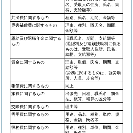
名、受取人の住所、氏名、続
柄、支給額等)
共済費に関するもの
種別、氏名、期間、金額等
災害補償費に関するもの
理由、種別、職氏名、期間、
金額等
恩給及び退職年金に関する
旧職氏名、期間、支給額等
もの
(退隠料及び遺族扶助料に係る
ものは、受取人住所、氏名、
続柄、支給額等)
賃金に関するもの
理由、単価、氏名、期間、支
給額等
(労務に関するものは、就労場
所、人員、歩合等)
報償費に関するもの
同上
旅費に関するもの
出張先、日程、職氏名、前金
払、概算、精算の区分等
交際費に関するもの
理由等
需用費に関するもの
用途、品名、種別、単位、規
格、金額、氏名等
役務費に関するもの
用途、種別、単位、期間、金
額、氏名等