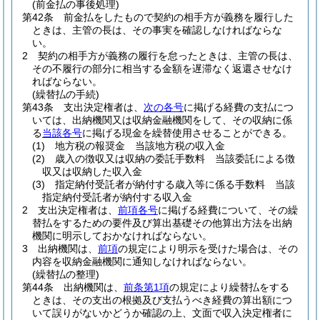
(前金払の事後処理)
第42条
前金払をしたもので契約の相手方が義務を履行した
ときは、主管の長は、その事実を確認しなければならな
い。
2
契約の相手方が義務の履行を怠ったときは、主管の長は、
その不履行の部分に相当する金額を遅滞なく返還させなけ
ればならない。
(繰替払の手続)
第43条
支出決定権者は、
次の各号
に掲げる経費の支払につ
いては、出納機関又は収納金融機関をして、その収納に係
る
当該各号
に掲げる現金を繰替使用させることができる。
(1)
地方税の報奨金 当該地方税の収入金
(2)
歳入の徴収又は収納の委託手数料 当該委託による徴
収又は収納した収入金
(3)
指定納付受託者が納付する歳入等に係る手数料 当該
指定納付受託者が納付する収入金
2
支出決定権者は、
前項各号
に掲げる経費について、その繰
替払をするための要件及び算出基礎その他算出方法を出納
機関に明示しておかなければならない。
3
出納機関は、
前項
の規定により明示を受けた場合は、その
内容を収納金融機関に通知しなければならない。
(繰替払の整理)
第44条
出納機関は、
前条第1項
の規定により繰替払をする
ときは、その支出の根拠及び支払うべき経費の算出額につ
いて誤りがないかどうか確認の上、文面で収入決定権者に