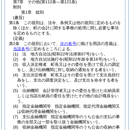
第7章
その他
(第112条―第121条)
附則
第1章
総則
(趣旨)
第1条
この規則は、法令、条例又は他の規則に定めるものを
除くほか、町の会計に関する事務の処理に関し必要な事項
を定めるものとする。
(定義)
第2条
この規則において、
次の各号
に掲げる用語の意義は、
当該各号
に定めるところによる。
(1)
法 地方自治法
(昭和22年法律第67号)
をいう。
(2)
令 地方自治法施行令
(昭和22年政令第16号)
をいう。
(3)
収入決定権者 町長又はその委任を受けて収入の調定
をし、及び出納機関に対し収納の通知をする者をいう。
(4)
支出決定権者 町長又はその委任を受けて支出負担行
為をし、支出の調査決定をし、及び支出を命令する者を
いう。
(5)
出納機関 会計管理者又はその委任を受けた出納員若
しくは当該出納員の委任を受けたその他の会計職員をい
う。
(6)
指定金融機関等 指定金融機関、指定代理金融機関又
は収納代理金融機関をいう。
(7)
支払金融機関 指定金融機関等のうち公金の支払の事
務の全部又は一部を取り扱う金融機関をいう。
(8)
収納金融機関 指定金融機関等のうち公金の収納の事