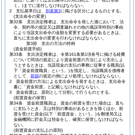
込払」にあっては支払基準日の6日前
(土・日・祝日を除
く。)
までに送付しなければならない。
2
支払基準日は、
別表第3
に掲げる区分によるものとする。
(支出命令の変更)
第32条
支出決定権者は、支出命令を発した後において、法
令、契約等の規定又は調査漏れその他の過誤等特別の事由
により当該支出命令の金額を変更する必要があるときは、
直ちに支出命令の変更を行わなければならない。
第3節
支出の方法の特例
(資金前渡手続)
第33条
支出決定権者は、令第161条第1項各号に掲げる経費
について同項の規定により資金前渡の方法により支出しよ
うとするときは、当該現金の支払の事務に従事する職員
(以
下「資金前渡職員」という。)
を指定し、当該職員を債権者
として、
前節
の規定の例により処理しなければならない。
2
資金前渡の方法による支出命令を発するときは、支出命令
書に「資金前渡」と記載しなければならない。
3
資金前渡は、原則として分割して行うものとする。
(前渡資金の保管)
第34条
資金前渡職員は、資金の前渡を受けた場合は、直ち
に支払うとき、又は特別の事由があるときを除くほか、前
渡を受けた資金
(以下「前渡資金」という。)
を郵便局又は
金融機関に貯金又は預金をし、確実に保管しなければなら
ない。
(前渡資金の支払上の原則)