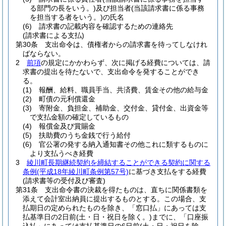
る部門の長をいう。)
及び担当者
(当該請求書に係る事務
を担当する者をいう。)
の氏名
(6)
請求書の記載内容を確認するための連絡先
(請求書による支払)
第30条
支出命令は、債権者からの請求書を待ってしなけれ
ばならない。
2
前項
の規定にかかわらず、次に掲げる経費については、請
求書の提出を待たないで、支出命令を発することができ
る。
(1)
報酬、給料、職員手当、共済費、賃金その他の給与金
(2)
町債の元利償還金
(3)
寄附金、負担金、補助金、交付金、貸付金、出資金等
で支払金額の確定しているもの
(4)
報償金及び賞賜金
(5)
扶助費のうち金銭で行う給付
(6)
官公署の発する納入通知書その他これに類するものに
より支払うべき経費
3
綾川町長期継続契約を締結することができる契約に関する
条例
(平成18年綾川町条例第57号)
に基づき支払をする経費
(請求書等の受付及び審査)
第31条
支出命令書の決裁を得たものは、直ちに関係書類を
添えて会計室出納員に提出するものとする。
この場合、支
払期日の定められたものを除き、「窓口払」にあっては支
払基準日の2日前
(土・日・祝日を除く。)
までに、「口座振