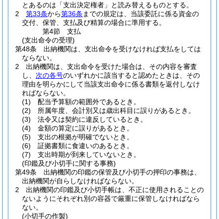
とあるのは「支出決定権者」と読み替えるものとする。
2
第33条
から
第36条
までの規定は、当該委託に係る資金の
交付、保管、支払及び精算の場合に準用する。
第4節
支払
(支出命令の受理)
第48条
出納機関は、支出命令を受けなければ支払をしては
ならない。
2
出納機関は、支出命令を受けた場合は、その内容を審査
し、
次の各号
のいずれかに該当すると認めたときは、その
理由を明らかにして当該支出命令に係る書類を返付しなけ
ればならない。
(1)
配当予算額の範囲外であるとき。
(2)
所属年度、会計別又は歳出科目に誤りがあるとき。
(3)
法令又は契約に違反しているとき。
(4)
金額の算定に誤りがあるとき。
(5)
支出の根拠が明確でないとき。
(6)
証拠書類に食違いのあるとき。
(7)
支出時期が到来していないとき。
(印鑑及び小切手に関する事務)
第49条
出納機関の印鑑の保管及び小切手の押印の事務は、
出納機関が自らしなければならない。
2
出納機関の印鑑及び小切手帳は、不正に使用されることの
ないようにそれぞれ別の容器で厳重に保管しなければなら
ない。
(小切手の作製)