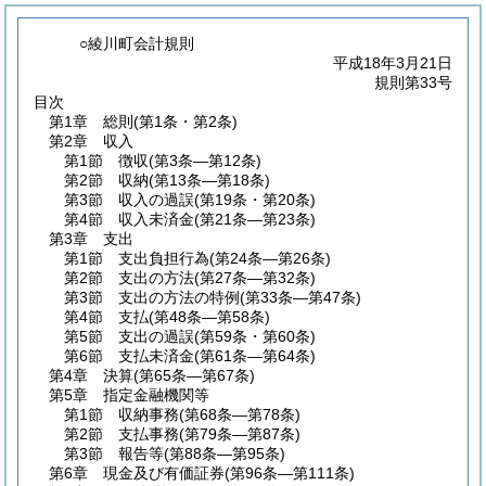
○綾川町会計規則
平成18年3月21日
規則第33号
目次
第1章
総則
(第1条・第2条)
第2章
収入
第1節
徴収
(第3条―第12条)
第2節
収納
(第13条―第18条)
第3節
収入の過誤
(第19条・第20条)
第4節
収入未済金
(第21条―第23条)
第3章
支出
第1節
支出負担行為
(第24条―第26条)
第2節
支出の方法
(第27条―第32条)
第3節
支出の方法の特例
(第33条―第47条)
第4節
支払
(第48条―第58条)
第5節
支出の過誤
(第59条・第60条)
第6節
支払未済金
(第61条―第64条)
第4章
決算
(第65条―第67条)
第5章
指定金融機関等
第1節
収納事務
(第68条―第78条)
第2節
支払事務
(第79条―第87条)
第3節
報告等
(第88条―第95条)
第6章
現金及び有価証券
(第96条―第111条)