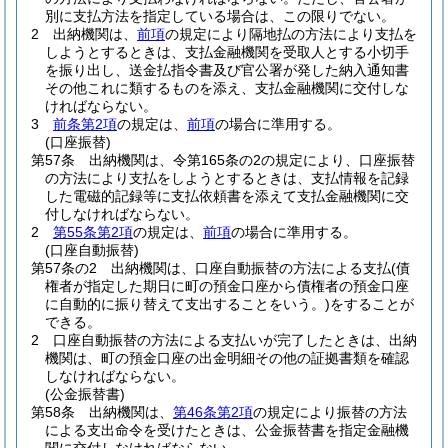
別に支払方法を指定している場合は、この限りでない。
2
出納機関は、
前項
の規定により隔地払の方法により支払を
しようとするときは、支払金融機関を受取人とする小切手
を振り出し、送金払指令書及び官公署が発した納入通知書
その他これに類するものを添え、支払金融機関に交付しな
ければならない。
3
前条第2項
の規定は、
前項
の場合に準用する。
(口座振替)
第57条
出納機関は、令第165条の2の規定により、口座振替
の方法により支払をしようとするときは、支払情報を記録
した電磁的記録等に支払依頼書を添えて支払金融機関に交
付しなければならない。
2
第55条第2項
の規定は、
前項
の場合に準用する。
(口座自動振替)
第57条の2
出納機関は、口座自動振替の方法による支払
(債
権者が指定した期日に町の預金口座から債権者の預金口座
に自動的に振り替えて支出することをいう。)
をすることが
できる。
2
口座自動振替の方法による支払いが完了したときは、出納
機関は、町の預金口座の出金明細その他の証拠書類を確認
しなければならない。
(公金振替書)
第58条
出納機関は、
第46条第2項
の規定により振替の方法
による支出命令を受けたときは、公金振替書を指定金融機