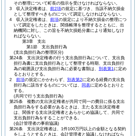
その整理について町長の指示を受けなければならない。
3
収入決定権者は、
前2項
の規定に基づき、当該不納欠損金
として整理すべきものについて調定しなければならない。
4
収入決定権者は、
前項
の規定により不納欠損金の整理につ
いて調定をしたときは、関係帳簿を整理するとともに、出
納機関に対し、この旨を不納欠損処分書により通知しなけ
ればならない。
第3章
支出
第1節
支出負担行為
(支出負担行為の整理区分)
第24条
支出決定権者の行う支出負担行為について、支出負
担行為書に支出負担行為として整理する時期、支出負担行
為の範囲及び支出負担行為に必要な書類は、
別表第1
に定め
るとおりとする。
2
前項
の規定にかかわらず、
別表第2
に定める経費の支出負
担行為に該当するものについては、
同表
に定めるとおりと
する。
(共同で行う支出負担行為)
第25条
複数の支出決定権者が共同で同一の費目に係る支出
負担行為をする必要があるときは、主たる支出決定権者
は、関係する支出決定権者とあらかじめ協議して、共同で
支出負担行為をすることができる。
(会計管理者の事前協議)
第26条
支出決定権者は、1件100万円以上の金額となる契約
をしようとするときは、会計管理者と協議しなければなら