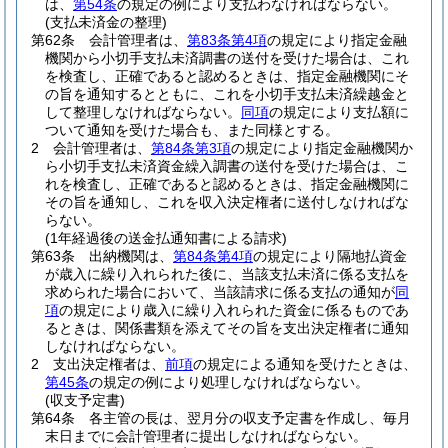
は、
第54条
の規定の例により支払わなければならない。
(支払未済金の整理)
第62条
会計管理者は、
第83条第4項
の規定により指定金融
機関から小切手支払未済調書の送付を受けた場合は、これ
を検査し、正確であると認めるときは、指定金融機関にそ
の旨を通知するとともに、これを小切手支払未済繰越金と
して整理しなければならない。
同項
の規定により支払額に
ついて通知を受けた場合も、また同様とする。
2
会計管理者は、
第84条第3項
の規定により指定金融機関か
ら小切手支払未済資金繰入調書の送付を受けた場合は、こ
れを検査し、正確であると認めるときは、指定金融機関に
その旨を通知し、これを収入決定権者に送付しなければな
らない。
(1年経過後の送金払通知書による請求)
第63条
出納機関は、
第84条第4項
の規定により隔地払資金
が歳入に繰り入れられた後に、当該支払未済に係る支払を
求められた場合において、当該請求に係る支払の通知が
同
項
の規定により歳入に繰り入れられた資金に係るものであ
るときは、関係書類を添えてその旨を支出決定権者に通知
しなければならない。
2
支出決定権者は、
前項
の規定による通知を受けたときは、
第45条
の規定の例により処理しなければならない。
(収支予定書)
第64条
各主管の長は、翌月分の収支予定書を作成し、毎月
末日までに会計管理者に提出しなければならない。