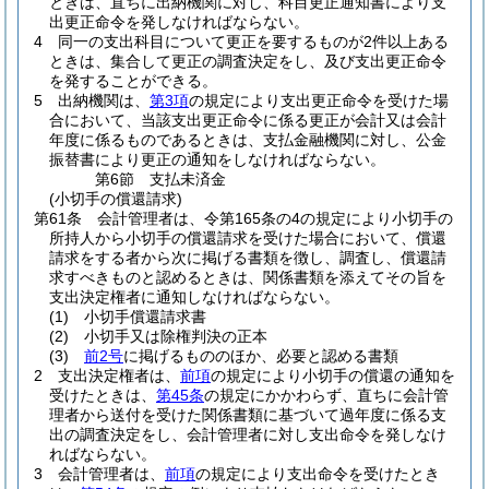
ときは、直ちに出納機関に対し、科目更正通知書により支
出更正命令を発しなければならない。
4
同一の支出科目について更正を要するものが2件以上ある
ときは、集合して更正の調査決定をし、及び支出更正命令
を発することができる。
5
出納機関は、
第3項
の規定により支出更正命令を受けた場
合において、当該支出更正命令に係る更正が会計又は会計
年度に係るものであるときは、支払金融機関に対し、公金
振替書により更正の通知をしなければならない。
第6節
支払未済金
(小切手の償還請求)
第61条
会計管理者は、令第165条の4の規定により小切手の
所持人から小切手の償還請求を受けた場合において、償還
請求をする者から次に掲げる書類を徴し、調査し、償還請
求すべきものと認めるときは、関係書類を添えてその旨を
支出決定権者に通知しなければならない。
(1)
小切手償還請求書
(2)
小切手又は除権判決の正本
(3)
前2号
に掲げるもののほか、必要と認める書類
2
支出決定権者は、
前項
の規定により小切手の償還の通知を
受けたときは、
第45条
の規定にかかわらず、直ちに会計管
理者から送付を受けた関係書類に基づいて過年度に係る支
出の調査決定をし、会計管理者に対し支出命令を発しなけ
ればならない。
3
会計管理者は、
前項
の規定により支出命令を受けたとき