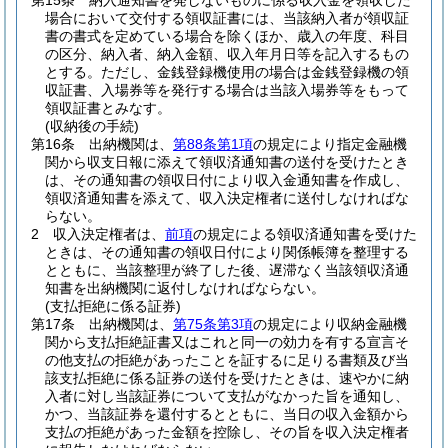
第15条
納入通知書を発しないものに係る収入金を領収した
場合において交付する領収証書には、当該納入者が領収証
書の書式を定めている場合を除くほか、歳入の年度、科目
の区分、納入者、納入金額、収入年月日等を記入するもの
とする。
ただし、金銭登録機使用の場合は金銭登録機の領
収証書、入場券等を発行する場合は当該入場券等をもって
領収証書とみなす。
(収納後の手続)
第16条
出納機関は、
第88条第1項
の規定により指定金融機
関から収支日報に添えて領収済通知書の送付を受けたとき
は、その通知書の領収日付により収入金通知書を作成し、
領収済通知書を添えて、収入決定権者に送付しなければな
らない。
2
収入決定権者は、
前項
の規定による領収済通知書を受けた
ときは、その通知書の領収日付により関係帳簿を整理する
とともに、当該整理が終了した後、遅滞なく当該領収済通
知書を出納機関に返付しなければならない。
(支払拒絶に係る証券)
第17条
出納機関は、
第75条第3項
の規定により収納金融機
関から支払拒絶証書又はこれと同一の効力を有する宣言そ
の他支払の拒絶があったことを証するに足りる書類及び当
該支払拒絶に係る証券の送付を受けたときは、速やかに納
入者に対し当該証券について支払がなかった旨を通知し、
かつ、当該証券を還付するとともに、当日の収入金額から
支払の拒絶があった金額を控除し、その旨を収入決定権者