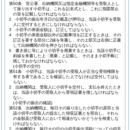
第50条
官公署、出納機関又は指定金融機関等を受取人とし
て振り出す小切手は、これを記名式とし、これに指図禁止
の旨を記載しなければならない。
2
小切手の振出年月日の記載及び押印は、当該小切手を受取
人に交付するときにしなければならない。
3
小切手の券面金額は、訂正してはならない。
4
小切手の券面金額以外の記載事項を訂正するときは、その
訂正を要する部分に2線を朱書し、その上部又は右側に正書
して出納機関の印を押さなければならない。
5
書き損じ等により小切手を廃棄するときは、当該小切手に
斜線を朱書した上「廃棄」と記載し、そのまま小切手帳に
残しておかなければならない。
(小切手の交付)
第51条
小切手は、当該小切手の受取人が正当な受領権限を
有する者であることを確認した上でなければ交付してはな
らない。
2
出納機関は、受取人に小切手を交付し、支払を終えたとき
は、当該小切手の受取人から受領証書を徴しなければなら
ない。
(小切手の振出の確認)
第52条
出納機関は、毎日その振り出した小切手の原符と当
該小切手の受取人の提出した領収証書とを照合し、それら
の金額及び受取人において相違がないかどうかを検査しな
ければならない。
2
出納機関は、毎日その日の小切手振出済額について小切手