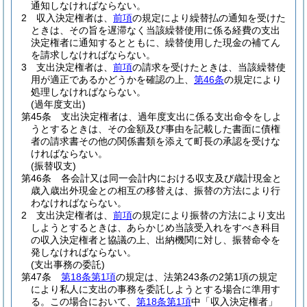
通知しなければならない。
2
収入決定権者は、
前項
の規定により繰替払の通知を受けた
ときは、その旨を遅滞なく当該繰替使用に係る経費の支出
決定権者に通知するとともに、繰替使用した現金の補てん
を請求しなければならない。
3
支出決定権者は、
前項
の請求を受けたときは、当該繰替使
用が適正であるかどうかを確認の上、
第46条
の規定により
処理しなければならない。
(過年度支出)
第45条
支出決定権者は、過年度支出に係る支出命令をしよ
うとするときは、その金額及び事由を記載した書面に債権
者の請求書その他の関係書類を添えて町長の承認を受けな
ければならない。
(振替収支)
第46条
各会計又は同一会計内における収支及び歳計現金と
歳入歳出外現金との相互の移替えは、振替の方法により行
わなければならない。
2
支出決定権者は、
前項
の規定により振替の方法により支出
しようとするときは、あらかじめ当該受入れをすべき科目
の収入決定権者と協議の上、出納機関に対し、振替命令を
発しなければならない。
(支出事務の委託)
第47条
第18条第1項
の規定は、法第243条の2第1項の規定
により私人に支出の事務を委託しようとする場合に準用す
る。
この場合において、
第18条第1項
中「収入決定権者」