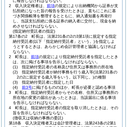
に報告しなければならない。
2
収入決定権者は、
前項
の規定により出納機関から証券が支
払拒絶になった旨の報告を受けたときは、直ちにこれに基
づき関係帳簿を整理するとともに、納入通知書を再発行
し、当該支払拒絶に係る証券の納入者に交付し、現金を納
めさせなければならない。
(指定納付受託者の指定)
第17条の2
町長は、法第231条の2の3第1項に規定する指定
納付受託者
(以下「指定納付受託者」という。)
を指定しよ
うとするときは、あらかじめ会計管理者と協議しなければ
ならない。
2
町長は、
前項
の規定により指定納付受託者を指定したとき
は、次に掲げる事項を告示しなければならない。
(1)
指定納付受託者の名称及び住所又は事務所の所在地
(2)
指定納付受託者が納付事務を行う歳入等
(法第231条の
2の2に規定する歳入等をいう。以下同じ。)
の種類
(3)
指定納付受託者に指定した日
(4)
前3号
に掲げるもののほか、町長が必要と認める事項
3
町長は、指定納付受託者からその名称、住所又は事務所の
所在地の変更の届出があったときは、当該届出に係る事項
を告示しなければならない。
4
町長は、指定納付受託者の指定を取り消したときは、その
旨を告示しなければならない。
(徴収又は収納の事務の委託)
第18条
収入決定権者又は会計管理者は、法第243条の2第1