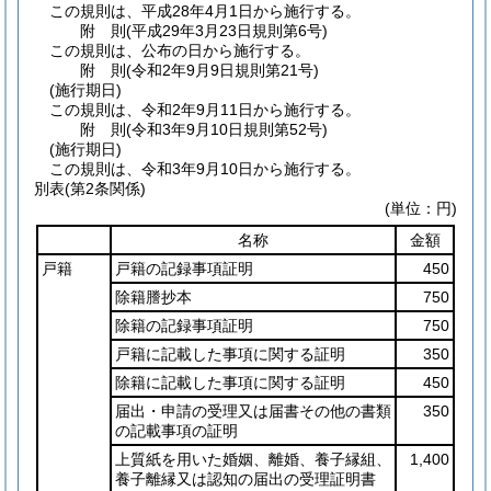
この規則は、平成28年4月1日から施行する。
附
則
(平成29年3月23日
規則第6号)
この規則は、公布の日から施行する。
附
則
(令和2年9月9日
規則第21号)
(施行期日)
この規則は、令和2年9月11日から施行する。
附
則
(令和3年9月10日
規則第52号)
(施行期日)
この規則は、令和3年9月10日から施行する。
別表
(第2条関係)
(単位：円)
名称
金額
戸籍
戸籍の記録事項証明
450
除籍謄抄本
750
除籍の記録事項証明
750
戸籍に記載した事項に関する証明
350
除籍に記載した事項に関する証明
450
届出・申請の受理又は届書その他の書類
350
の記載事項の証明
上質紙を用いた婚姻、離婚、養子縁組、
1,400
養子離縁又は認知の届出の受理証明書