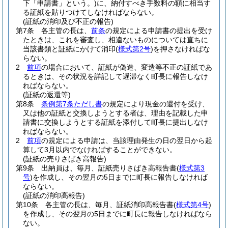
下「申請書」という。)
に、納付すべき手数料の額に相当す
る証紙を貼りつけてしなければならない。
(証紙の消印及び不正の報告)
第7条
各主管の長は、
前条
の規定による申請書の提出を受け
たときは、これを審査し、相違ないものについては直ちに
当該書類と証紙にかけて消印
(
様式第2号
)
を押さなければな
らない。
2
前項
の場合において、証紙が偽造、変造等不正の証紙であ
るときは、その状況を詳記して遅滞なく町長に報告しなけ
ればならない。
(証紙の返還等)
第8条
条例第7条ただし書
の規定により現金の還付を受け、
又は他の証紙と交換しようとする者は、理由を記載した申
請書に交換しようとする証紙を添付して町長に提出しなけ
ればならない。
2
前項
の規定による申請は、当該理由発生の日の翌日から起
算して3月以内でなければすることができない。
(証紙の売りさばき高報告)
第9条
出納員は、毎月、証紙売りさばき高報告書
(
様式第3
号
)
を作成し、その翌月の5日までに町長に報告しなければ
ならない。
(証紙の消印高報告)
第10条
各主管の長は、毎月、証紙消印高報告書
(
様式第4号
)
を作成し、その翌月の5日までに町長に報告しなければなら
ない。