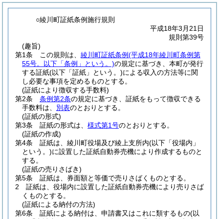
○綾川町証紙条例施行規則
平成18年3月21日
規則第39号
(趣旨)
第1条
この規則は、
綾川町証紙条例
(平成18年綾川町条例第
55号。以下「条例」という。)
の規定に基づき、本町が発行
する証紙
(以下「証紙」という。)
による収入の方法等に関
し必要な事項を定めるものとする。
(証紙により徴収する手数料)
第2条
条例第2条
の規定に基づき、証紙をもって徴収できる
手数料は、
別表
のとおりとする。
(証紙の形式)
第3条
証紙の形式は、
様式第1号
のとおりとする。
(証紙の作成)
第4条
証紙は、綾川町役場及び綾上支所内
(以下「役場内」
という。)
に設置した証紙自動券売機により作成するものと
する。
(証紙の売りさばき)
第5条
証紙は、券面額と等価で売りさばくものとする。
2
証紙は、役場内に設置した証紙自動券売機により売りさば
くものとする。
(証紙による納付の方法)
第6条
証紙による納付は、申請書又はこれに類するもの
(以