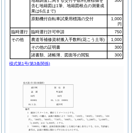
地籍調査に関する交付手数料
(座標値を
300
含む地籍図は1筆、地籍図根点の測量成
果は6点まで)
原動機付自転車試乗用標識の交付
1,000
円
臨時運行
臨時運行許可申請
750
その他
農道等補修資材搬入手数料
(花こう土等)
1,000
その他の証明書
300
諸書類、諸帳簿、図面等の閲覧
300
様式第1号
(第3条関係)