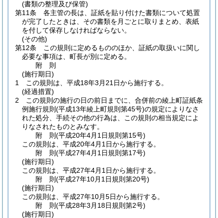
(書類の整理及び保管)
第11条
各主管の長は、証紙を貼り付けた書類について処置
が完了したときは、その書類を月ごとに取りまとめ、表紙
を付して保存しなければならない。
(その他)
第12条
この規則に定めるもののほか、証紙の取扱いに関し
必要な事項は、町長が別に定める。
附
則
(施行期日)
1
この規則は、平成18年3月21日から施行する。
(経過措置)
2
この規則の施行の日の前日までに、合併前の綾上町証紙条
例施行規則
(平成13年綾上町規則第45号)
の規定によりなさ
れた処分、手続その他の行為は、この規則の相当規定によ
りなされたものとみなす。
附
則
(平成20年4月1日
規則第15号)
この規則は、平成20年4月1日から施行する。
附
則
(平成27年4月1日
規則第17号)
(施行期日)
この規則は、平成27年4月1日から施行する。
附
則
(平成27年10月1日
規則第20号)
(施行期日)
この規則は、平成27年10月5日から施行する。
附
則
(平成28年3月18日
規則第2号)
(施行期日)