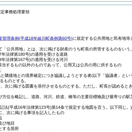
確定事務処理要領
産管理条例
(平成18年綾川町条例第60号)
に規定する公共用地と民有地等
て「公共用地」とは、次に掲げる財産のうち町長の所管するものをいう
7年法律第180号)
の適用を受ける道路
9年法律第167号)
の適用を受ける河川
該当するもの以外のものであって、公用又は公共の用に供するもの
議
地と隣接地との境界確定につき協議しようとする者
(以下「協議者」とい
るものとする。
は、次に掲げる図書を添付させるものとする。ただし、町長が認めると
び方位を略記し、道路、河川、鉄道、橋等の主要目標物及び最寄りの駅
登記法
(平成16年法律第123号)
第14条で規定する地図を言う。以下同じ。)
に、次に掲げる事項を記入したもの
位
及び地目
とする箇所