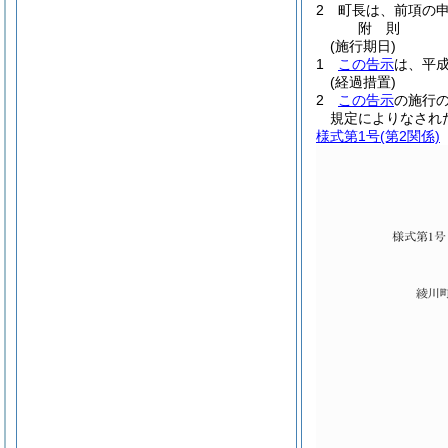
2 町長は、前項の
附
則
(施行期日)
1
この告示
は、平成
(経過措置)
2
この告示
の施行
規定によりなされ
様式第1号
(第2関係)