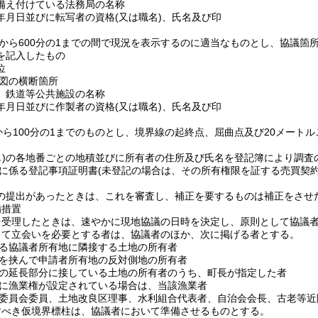
備え付けている法務局の名称
年月日並びに転写者の資格
(又は職名)
、氏名及び印
の1から600分の1までの間で現況を表示するのに適当なものとし、協議
を記入したもの
位
図の横断箇所
、鉄道等公共施設の名称
年月日並びに作製者の資格
(又は職名)
、氏名及び印
1から100分の1までのものとし、境界線の起終点、屈曲点及び20メート
)
の各地番ごとの地積並びに所有者の住所及び氏名を登記簿により調査
に係る登記事項証明書
(未登記の場合は、その所有権限を証する売買契約
の提出があったときは、これを審査し、補正を要するものは補正をさせ
備措置
を受理したときは、速やかに現地協議の日時を決定し、原則として協議
って立会いを必要とする者は、協議者のほか、次に掲げる者とする。
る協議者所有地に隣接する土地の所有者
を挟んで申請者所有地の反対側地の所有者
の延長部分に接している土地の所有者のうち、町長が指定した者
に漁業権が設定されている場合は、当該漁業者
員会委員、土地改良区理事、水利組合代表者、自治会会長、古老等近
すべき仮境界標柱は、協議者において準備させるものとする。