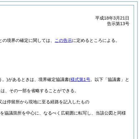
平成18年3月21日
告示第13号
との境界の確定に関しては、
この告示
に定めるところによる。
。
う。)
があるときは、境界確定協議書
(
様式第1号
。以下「協議書」と
きは、その一部を省略することができる。
又は停留所から現地に至る経路を記入したもの
を協議箇所を中心に、なるべく広範囲に転写し、当該公図と同様