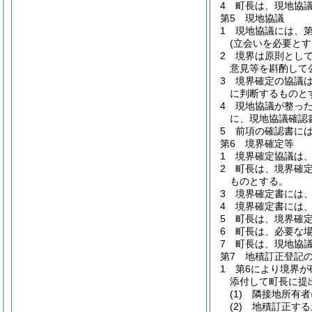
4 町長は、現地協
第5 現地協議
1 現地協議には、
(立会いを必要と
2 境界は原則とし
意見等を斟酌して
3 境界確定の協議
に判断するものと
4 現地協議が整っ
に、現地協議確認
5 前項の確認書に
第6 境界確定等
1 境界確定協議は
2 町長は、境界確
ものとする。
3 境界確定書には
4 境界確定書には
5 町長は、境界確
6 町長は、必要な
7 町長は、現地協
第7 地積訂正登記
1 第6により境界
添付して町長に提
(1)
隣接地所有者
(2)
地積訂正する