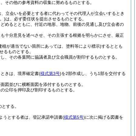
し、その他の参考資料の収集に努めるものとする。
お、立会いを必要とする者に代わってその代理人が立会いするとき
。)
は、必ず委任状を提出させるものとする。
とどめるとともに、付近の地形、地物、前後の見通し及び立会者の
にも十分意見を述べさせ、その主張する根拠を明らかにさせ、厳正
建植が適当でない箇所にあっては、塗料等により標示)
するととも
せるものとする。
付し、その各葉間に協議者及び立会職員が割印するものとする。
るときは、境界確定書
(
様式第3号
)
を2部作成し、うち1部を交付する
平面図並びに横断面図を添付するものとする。
長の公印を押印及び割印するものとする。
のとする。
ようとする者は、登記承諾申請書
(
様式第5号
)
に次に掲げる図書を