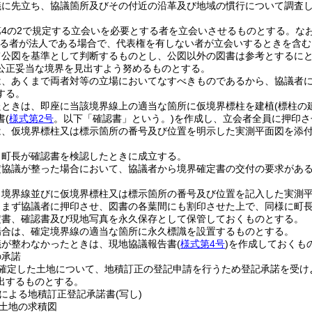
議に先立ち、協議箇所及びその付近の沿革及び地域の慣行について調査
第4の2で規定する立会いを必要とする者を立会いさせるものとする。な
する者が法人である場合で、代表権を有しない者が立会いするときを含む
て公図を基準として判断するものとし、公図以外の図書は参考とするに
公正妥当な境界を見出すよう努めるものとする。
は、あくまで両者対等の立場においてなすべきものであるから、協議者
する。
たときは、即座に当該境界線上の適当な箇所に仮境界標柱を建植
(標柱の
書
(
様式第2号
。以下「確認書」という。)
を作成し、立会者全員に押印さ
は、仮境界標柱又は標示箇所の番号及び位置を明示した実測平面図を添
、町長が確認書を検認したときに成立する。
定協議が整った場合において、協議者から境界確定書の交付の要求があ
、境界線並びに仮境界標柱又は標示箇所の番号及び位置を記入した実測
、まず協議者に押印させ、図書の各葉間にも割印させた上で、同様に町
定書、確認書及び現地写真を永久保存として保管しておくものとする。
場合は、確定境界線の適当な箇所に永久標識を設置するものとする。
議が整わなかったときは、現地協議報告書
(
様式第4号
)
を作成しておくも
の承諾
が確定した土地について、地積訂正の登記申請を行うため登記承諾を受け
出するものとする。
による地積訂正登記承諾書
(写し)
土地の求積図