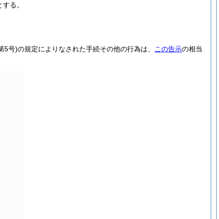
とする。
第5号)
の規定によりなされた手続その他の行為は、
この告示
の相当