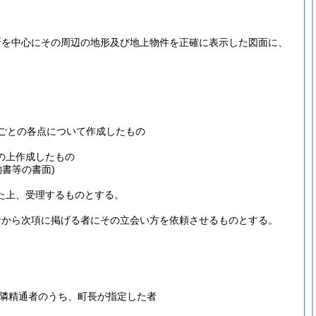
箇所を中心にその周辺の地形及び地上物件を正確に表示した図面に、
ルごとの各点について作成したもの
の上作成したもの
書等の書面)
た上、受理するものとする。
者から次項に掲げる者にその立会い方を依頼させるものとする。
隣精通者のうち、町長が指定した者