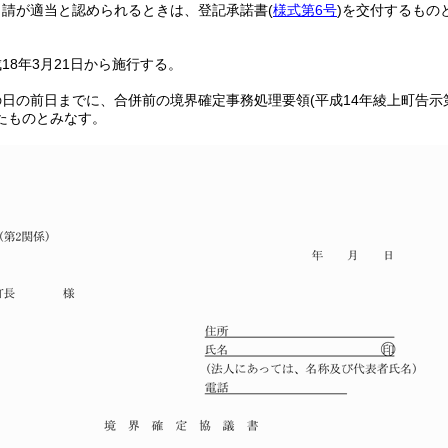
申請が適当と認められるときは、登記承諾書
(
様式第6号
)
を交付するもの
18年3月21日から施行する。
の日の前日までに、合併前の境界確定事務処理要領
(平成14年綾上町告示
たものとみなす。