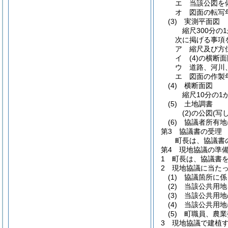
エ 当該公図を
オ 図面の転写
(3)
実測平面図
縮尺300分
次に掲げる事項
ア 縮尺及び方
イ
(4)
の横断面
ウ 道路、河川
エ 図面の作製
(4)
横断面図
縮尺10分の
(5)
土地調書
(2)
の公図
(写し
(6)
協議者所有地
第3 協議書の受理
町長は、協議書
第4 現地協議の準
1 町長は、協議書
2 現地協議に当た
(1)
協議箇所に係
(2)
当該公共用地
(3)
当該公共用地
(4)
当該公共用地
(5)
町職員、農業委
3 現地協議で建植