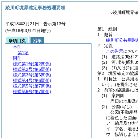
綾川町境界確定事務処理要領
○綾川町境界
平成18年3月21日 告示第13号
第1 総則
(平成18年3月21日施行)
1 趣旨
綾川町公共用財
条項目次
沿革
2 定義
本則
この告示
におい
第1項
(1)
道路法
(昭和2
附則
(2)
河川法
(昭和3
様式第1号
(第2関係)
(3)
(1)
又は
(2)
に
様式第2号
(第5関係)
第2 境界確定の協
様式第3号
(第6関係)
1 町長は、公共用
様式第4号
(第6関係)
いう。)
を提出させ
様式第5号
(第7関係)
2 前項の協議書に
様式第6号
(第7関係)
(1)
案内図
周辺の地形及
(2)
公図
(写し)
公図
(不動産
に着色した図面
ア 縮尺及び方
イ 字名、地番
ウ 協議しよう