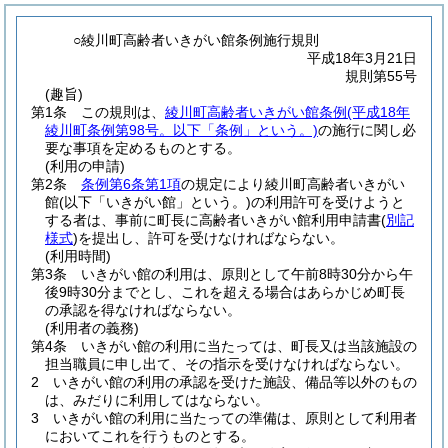
○綾川町高齢者いきがい館条例施行規則
平成18年3月21日
規則第55号
(趣旨)
第1条
この規則は、
綾川町高齢者いきがい館条例
(平成18年
綾川町条例第98号。以下「条例」という。)
の施行に関し必
要な事項を定めるものとする。
(利用の申請)
第2条
条例第6条第1項
の規定により綾川町高齢者いきがい
館
(以下「いきがい館」という。)
の利用許可を受けようと
する者は、事前に町長に高齢者いきがい館利用申請書
(
別記
様式
)
を提出し、許可を受けなければならない。
(利用時間)
第3条
いきがい館の利用は、原則として午前8時30分から午
後9時30分までとし、これを超える場合はあらかじめ町長
の承認を得なければならない。
(利用者の義務)
第4条
いきがい館の利用に当たっては、町長又は当該施設の
担当職員に申し出て、その指示を受けなければならない。
2
いきがい館の利用の承認を受けた施設、備品等以外のもの
は、みだりに利用してはならない。
3
いきがい館の利用に当たっての準備は、原則として利用者
においてこれを行うものとする。