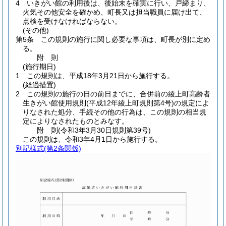
4
いきがい館の利用後は、後始末を確実に行い、戸締まり、
火気その他安全を確かめ、町長又は担当職員に届け出て、
点検を受けなければならない。
(その他)
第5条
この規則の施行に関し必要な事項は、町長が別に定め
る。
附
則
(施行期日)
1
この規則は、平成18年3月21日から施行する。
(経過措置)
2
この規則の施行の日の前日までに、合併前の綾上町高齢者
生きがい館使用規則
(平成12年綾上町規則第4号)
の規定によ
りなされた処分、手続その他の行為は、この規則の相当規
定によりなされたものとみなす。
附
則
(令和3年3月30日
規則第39号)
この規則は、令和3年4月1日から施行する。
別記様式
(第2条関係)