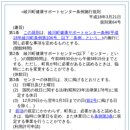
○綾川町健康サポートセンター条例施行規則
平成18年3月21日
規則第64号
(趣旨)
第1条
この規則
は、
綾川町健康サポートセンター条例
(平成
18年綾川町条例第106号。以下「条例」という。)
の施行に
関し必要な事項を定めるものとする。
(開館時間)
第2条
綾川町健康サポートセンター
(以下「センター」とい
う。)
の開館時間は、午前8時30分から午後5時15分までと
する。
ただし、町長が特に必要があると認めるときは、臨
時にこれを変更することができる。
(休館日)
第3条
センターの休館日は、次に掲げるとおりとする。
(1)
日曜日及び土曜日
(2)
国民の祝日に関する法律
(昭和23年法律第178号)
に規
定する休日
(3)
12月29日から翌年1月3日までの日
(
前2号
に掲げる日
を除く。)
2
前項
の規定にかかわらず、町長は、必要があると認めると
きは、臨時に休業日を定め、また休業日にも
条例第3条
に規
定する事業を行うことができる。
(利用許可申請)