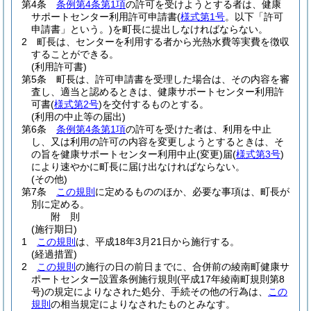
第4条
条例第4条第1項
の許可を受けようとする者は、健康
サポートセンター利用許可申請書
(
様式第1号
。以下「許可
申請書」という。)
を町長に提出しなければならない。
2
町長は、センターを利用する者から光熱水費等実費を徴収
することができる。
(利用許可書)
第5条
町長は、許可申請書を受理した場合は、その内容を審
査し、適当と認めるときは、健康サポートセンター利用許
可書
(
様式第2号
)
を交付するものとする。
(利用の中止等の届出)
第6条
条例第4条第1項
の許可を受けた者は、利用を中止
し、又は利用の許可の内容を変更しようとするときは、そ
の旨を健康サポートセンター利用中止
(変更)
届
(
様式第3号
)
により速やかに町長に届け出なければならない。
(その他)
第7条
この規則
に定めるもののほか、必要な事項は、町長が
別に定める。
附
則
(施行期日)
1
この規則
は、平成18年3月21日から施行する。
(経過措置)
2
この規則
の施行の日の前日までに、合併前の綾南町健康サ
ポートセンター設置条例施行規則
(平成17年綾南町規則第8
号)
の規定によりなされた処分、手続その他の行為は、
この
規則
の相当規定によりなされたものとみなす。