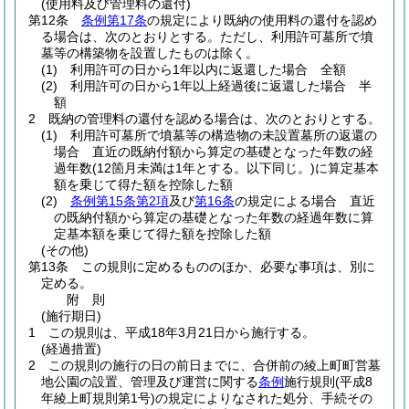
(使用料及び管理料の還付)
第12条
条例第17条
の規定により既納の使用料の還付を認め
る場合は、次のとおりとする。
ただし、利用許可墓所で墳
墓等の構築物を設置したものは除く。
(1)
利用許可の日から1年以内に返還した場合 全額
(2)
利用許可の日から1年以上経過後に返還した場合 半
額
2
既納の管理料の還付を認める場合は、次のとおりとする。
(1)
利用許可墓所で墳墓等の構造物の未設置墓所の返還の
場合 直近の既納付額から算定の基礎となった年数の経
過年数
(12箇月未満は1年とする。以下同じ。)
に算定基本
額を乗じて得た額を控除した額
(2)
条例第15条第2項
及び
第16条
の規定による場合 直近
の既納付額から算定の基礎となった年数の経過年数に算
定基本額を乗じて得た額を控除した額
(その他)
第13条
この規則に定めるもののほか、必要な事項は、別に
定める。
附
則
(施行期日)
1
この規則は、平成18年3月21日から施行する。
(経過措置)
2
この規則の施行の日の前日までに、合併前の綾上町町営墓
地公園の設置、管理及び運営に関する
条例
施行規則
(平成8
年綾上町規則第1号)
の規定によりなされた処分、手続その