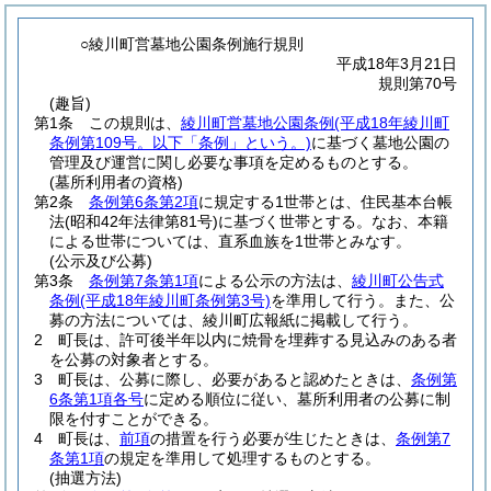
○綾川町営墓地公園条例施行規則
平成18年3月21日
規則第70号
(趣旨)
第1条
この規則は、
綾川町営墓地公園条例
(平成18年綾川町
条例第109号。以下「条例」という。)
に基づく墓地公園の
管理及び運営に関し必要な事項を定めるものとする。
(墓所利用者の資格)
第2条
条例第6条第2項
に規定する1世帯とは、住民基本台帳
法
(昭和42年法律第81号)
に基づく世帯とする。
なお、本籍
による世帯については、直系血族を1世帯とみなす。
(公示及び公募)
第3条
条例第7条第1項
による公示の方法は、
綾川町公告式
条例
(平成18年綾川町条例第3号)
を準用して行う。
また、公
募の方法については、綾川町広報紙に掲載して行う。
2
町長は、許可後半年以内に焼骨を埋葬する見込みのある者
を公募の対象者とする。
3
町長は、公募に際し、必要があると認めたときは、
条例第
6条第1項各号
に定める順位に従い、墓所利用者の公募に制
限を付すことができる。
4
町長は、
前項
の措置を行う必要が生じたときは、
条例第7
条第1項
の規定を準用して処理するものとする。
(抽選方法)