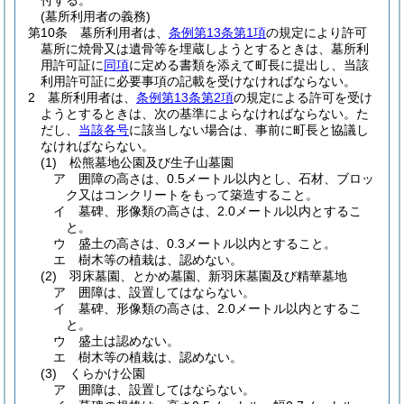
(墓所利用者の義務)
第10条
墓所利用者は、
条例第13条第1項
の規定により許可
墓所に焼骨又は遺骨等を埋蔵しようとするときは、墓所利
用許可証に
同項
に定める書類を添えて町長に提出し、当該
利用許可証に必要事項の記載を受けなければならない。
2
墓所利用者は、
条例第13条第2項
の規定による許可を受け
ようとするときは、次の基準によらなければならない。
た
だし、
当該各号
に該当しない場合は、事前に町長と協議し
なければならない。
(1)
松熊墓地公園及び生子山墓園
ア
囲障の高さは、0.5メートル以内とし、石材、ブロッ
ク又はコンクリートをもって築造すること。
イ
墓碑、形像類の高さは、2.0メートル以内とするこ
と。
ウ
盛土の高さは、0.3メートル以内とすること。
エ
樹木等の植栽は、認めない。
(2)
羽床墓園、とかめ墓園、新羽床墓園及び精華墓地
ア
囲障は、設置してはならない。
イ
墓碑、形像類の高さは、2.0メートル以内とするこ
と。
ウ
盛土は認めない。
エ
樹木等の植栽は、認めない。
(3)
くらかけ公園
ア
囲障は、設置してはならない。