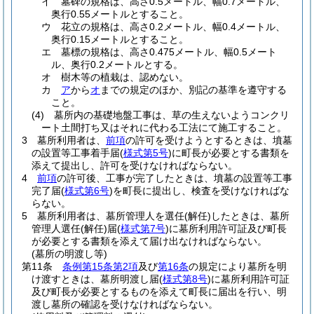
イ
墓碑の規格は、高さ0.5メートル、幅0.7メートル、
奥行0.55メートルとすること。
ウ
花立の規格は、高さ0.2メートル、幅0.4メートル、
奥行0.15メートルとすること。
エ
墓標の規格は、高さ0.475メートル、幅0.5メート
ル、奥行0.2メートルとする。
オ
樹木等の植栽は、認めない。
カ
ア
から
オ
までの規定のほか、別記の基準を遵守する
こと。
(4)
墓所内の基礎地盤工事は、草の生えないようコンクリ
ート土間打ち又はそれに代わる工法にて施工すること。
3
墓所利用者は、
前項
の許可を受けようとするときは、墳墓
の設置等工事着手届
(
様式第5号
)
に町長が必要とする書類を
添えて提出し、許可を受けなければならない。
4
前項
の許可後、工事が完了したときは、墳墓の設置等工事
完了届
(
様式第6号
)
を町長に提出し、検査を受けなければな
らない。
5
墓所利用者は、墓所管理人を選任
(解任)
したときは、墓所
管理人選任
(解任)
届
(
様式第7号
)
に墓所利用許可証及び町長
が必要とする書類を添えて届け出なければならない。
(墓所の明渡し等)
第11条
条例第15条第2項
及び
第16条
の規定により墓所を明
け渡すときは、墓所明渡し届
(
様式第8号
)
に墓所利用許可証
及び町長が必要とするものを添えて町長に届出を行い、明
渡し墓所の確認を受けなければならない。