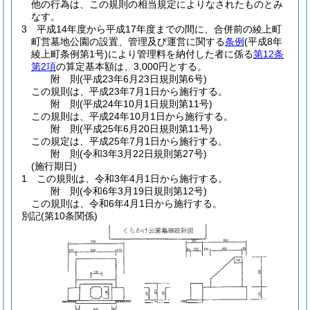
他の行為は、この規則の相当規定によりなされたものとみ
なす。
3
平成14年度から平成17年度までの間に、合併前の綾上町
町営墓地公園の設置、管理及び運営に関する
条例
(平成8年
綾上町条例第1号)
により管理料を納付した者に係る
第12条
第2項
の算定基本額は、3,000円とする。
附
則
(平成23年6月23日
規則第6号)
この規則は、平成23年7月1日から施行する。
附
則
(平成24年10月1日
規則第11号)
この規則は、平成24年10月1日から施行する。
附
則
(平成25年6月20日
規則第11号)
この規定は、平成25年7月1日から施行する。
附
則
(令和3年3月22日
規則第27号)
(施行期日)
1
この規則は、令和3年4月1日から施行する。
附
則
(令和6年3月19日
規則第12号)
この規則は、令和6年4月1日から施行する。
別記
(第10条関係)