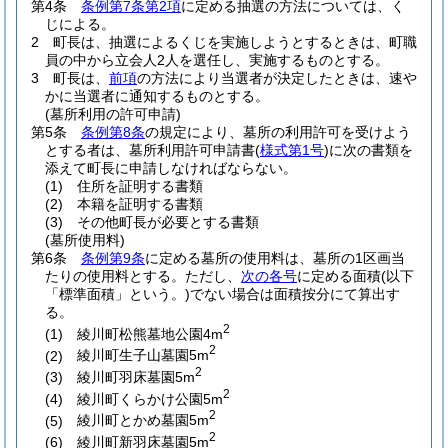
第4条
条例第7条第2項
に定める抽選の方法については、く
じによる。
2
町長は、抽選によるくじを実施しようとするときは、町職
員の中から立会人2人を選任し、実施するものとする。
3
町長は、
前項
の方法により当選者が決定したときは、速や
かに当選者に通知するものとする。
(墓所利用の許可申請)
第5条
条例第8条
の規定により、墓所の利用許可を受けよう
とする者は、墓所利用許可申請書
(
様式第1号
)
に次の書類を
添えて町長に申請しなければならない。
(1)
住所を証明する書類
(2)
本籍を証明する書類
(3)
その他町長が必要とする書類
(墓所使用料)
第6条
条例第9条
に定める墓所の使用料は、墓所の1区画当
たりの使用料とする。
ただし、
次の各号
に定める面積
(以下
「標準面積」という。)
でない場合は面積按分にて算出す
る。
2
(1)
綾川町松熊墓地公園4m
2
(2)
綾川町生子山墓園5m
2
(3)
綾川町羽床墓園5m
2
(4)
綾川町くらかけ公園5m
2
(5)
綾川町とかめ墓園5m
2
(6)
綾川町新羽床墓園5m