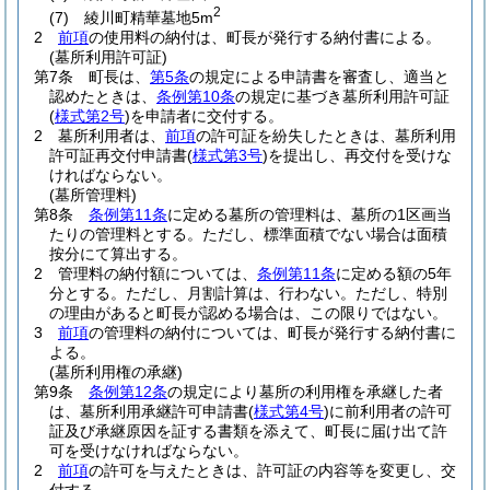
2
(7)
綾川町精華墓地5m
2
前項
の使用料の納付は、町長が発行する納付書による。
(墓所利用許可証)
第7条
町長は、
第5条
の規定による申請書を審査し、適当と
認めたときは、
条例第10条
の規定に基づき墓所利用許可証
(
様式第2号
)
を申請者に交付する。
2
墓所利用者は、
前項
の許可証を紛失したときは、墓所利用
許可証再交付申請書
(
様式第3号
)
を提出し、再交付を受けな
ければならない。
(墓所管理料)
第8条
条例第11条
に定める墓所の管理料は、墓所の1区画当
たりの管理料とする。
ただし、標準面積でない場合は面積
按分にて算出する。
2
管理料の納付額については、
条例第11条
に定める額の5年
分とする。
ただし、月割計算は、行わない。
ただし、特別
の理由があると町長が認める場合は、この限りではない。
3
前項
の管理料の納付については、町長が発行する納付書に
よる。
(墓所利用権の承継)
第9条
条例第12条
の規定により墓所の利用権を承継した者
は、墓所利用承継許可申請書
(
様式第4号
)
に前利用者の許可
証及び承継原因を証する書類を添えて、町長に届け出て許
可を受けなければならない。
2
前項
の許可を与えたときは、許可証の内容等を変更し、交
付する。