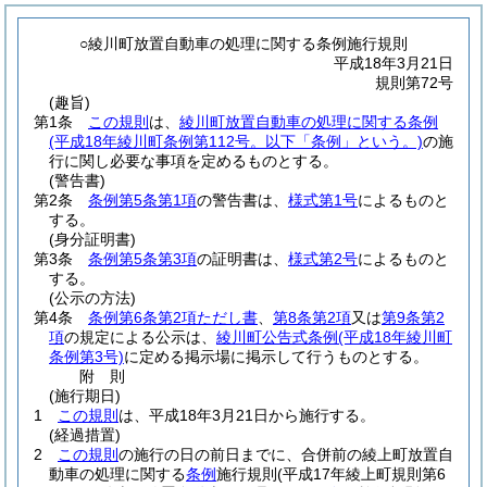
○綾川町放置自動車の処理に関する条例施行規則
平成18年3月21日
規則第72号
(趣旨)
第1条
この規則
は、
綾川町放置自動車の処理に関する条例
(平成18年綾川町条例第112号。以下「条例」という。)
の施
行に関し必要な事項を定めるものとする。
(警告書)
第2条
条例第5条第1項
の警告書は、
様式第1号
によるものと
する。
(身分証明書)
第3条
条例第5条第3項
の証明書は、
様式第2号
によるものと
する。
(公示の方法)
第4条
条例第6条第2項ただし書
、
第8条第2項
又は
第9条第2
項
の規定による公示は、
綾川町公告式条例
(平成18年綾川町
条例第3号)
に定める掲示場に掲示して行うものとする。
附
則
(施行期日)
1
この規則
は、平成18年3月21日から施行する。
(経過措置)
2
この規則
の施行の日の前日までに、合併前の綾上町放置自
動車の処理に関する
条例
施行規則
(平成17年綾上町規則第6