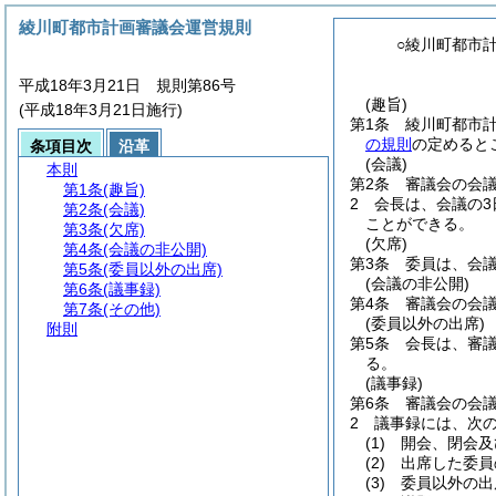
綾川町都市計画審議会運営規則
○綾川町都市
平成18年3月21日 規則第86号
(趣旨)
(平成18年3月21日施行)
第1条
綾川町都市
の規則
の定めると
条項目次
沿革
(会議)
本則
第2条
審議会の会
第1条
(趣旨)
2
会長は、会議の
第2条
(会議)
ことができる。
第3条
(欠席)
(欠席)
第4条
(会議の非公開)
第3条
委員は、会
第5条
(委員以外の出席)
(会議の非公開)
第6条
(議事録)
第4条
審議会の会
第7条
(その他)
(委員以外の出席)
附則
第5条
会長は、審
る。
(議事録)
第6条
審議会の会
2
議事録には、次
(1)
開会、閉会及
(2)
出席した委員
(3)
委員以外の出