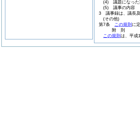
(4)
議題になった
(5)
議事の内容
3
議事録は、議長
(その他)
第7条
この規則
に
附
則
この規則
は、平成