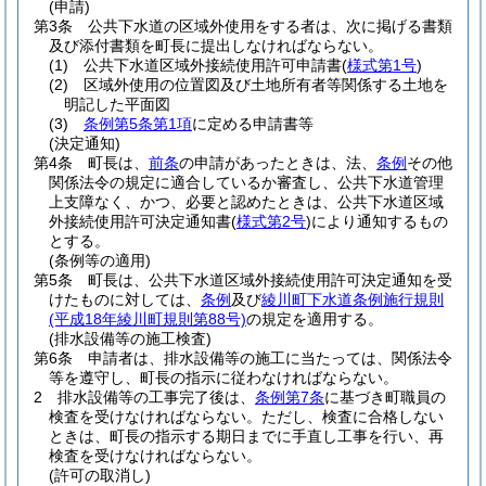
(申請)
第3条
公共下水道の区域外使用をする者は、次に掲げる書類
及び添付書類を町長に提出しなければならない。
(1)
公共下水道区域外接続使用許可申請書
(
様式第1号
)
(2)
区域外使用の位置図及び土地所有者等関係する土地を
明記した平面図
(3)
条例第5条第1項
に定める申請書等
(決定通知)
第4条
町長は、
前条
の申請があったときは、法、
条例
その他
関係法令の規定に適合しているか審査し、公共下水道管理
上支障なく、かつ、必要と認めたときは、公共下水道区域
外接続使用許可決定通知書
(
様式第2号
)
により通知するもの
とする。
(条例等の適用)
第5条
町長は、公共下水道区域外接続使用許可決定通知を受
けたものに対しては、
条例
及び
綾川町下水道条例施行規則
(平成18年綾川町規則第88号)
の規定を適用する。
(排水設備等の施工検査)
第6条
申請者は、排水設備等の施工に当たっては、関係法令
等を遵守し、町長の指示に従わなければならない。
2
排水設備等の工事完了後は、
条例第7条
に基づき町職員の
検査を受けなければならない。
ただし、検査に合格しない
ときは、町長の指示する期日までに手直し工事を行い、再
検査を受けなければならない。
(許可の取消し)