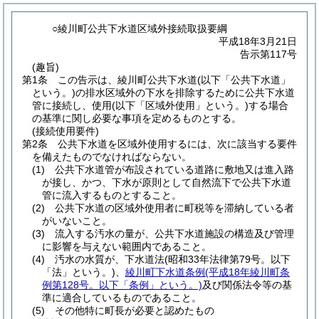
○綾川町公共下水道区域外接続取扱要綱
平成18年3月21日
告示第117号
(趣旨)
第1条
この告示は、綾川町公共下水道
(以下「公共下水道」
という。)
の排水区域外の下水を排除するために公共下水道
管に接続し、使用
(以下「区域外使用」という。)
する場合
の基準に関し必要な事項を定めるものとする。
(接続使用要件)
第2条
公共下水道を区域外使用するには、次に該当する要件
を備えたものでなければならない。
(1)
公共下水道管が布設されている道路に敷地又は進入路
が接し、かつ、下水が原則として自然流下で公共下水道
管に流入するものとすること。
(2)
公共下水道の区域外使用者に町税等を滞納している者
がいないこと。
(3)
流入する汚水の量が、公共下水道施設の構造及び管理
に影響を与えない範囲内であること。
(4)
汚水の水質が、下水道法
(昭和33年法律第79号。以下
「法」という。)
、
綾川町下水道条例
(平成18年綾川町条
例第128号。以下「条例」という。)
及び関係法令等の基
準に適合しているものであること。
(5)
その他特に町長が必要と認めたもの