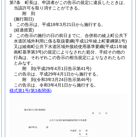
第7条
町長は、申請者がこの告示の規定に違反したときは、
当該許可を取り消すことができる。
附
則
(施行期日)
1
この告示は、平成18年3月21日から施行する。
(経過措置)
2
この告示の施行の日の前日までに、合併前の綾上町公共下
水道区域外利用に係る取扱要綱
(平成12年綾上町要綱第1号)
又は綾南町公共下水道区域外接続使用基準要綱
(平成11年綾
南町基準第3号)
の規定によりなされた処分、手続その他の
行為は、それぞれこの告示の相当規定によりなされたもの
とみなす。
附
則
(平成29年4月1日
告示第41号)
この告示は、平成29年4月1日から施行する。
附
則
(令和3年3月24日
告示第46号)
この告示は、令和3年4月1日から施行する。
様式第1号
(第3条関係)