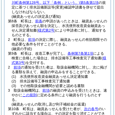
川町条例第128号。以下「条例」という。)
第5条第1項
の規
定に基づく排水設備新設等
(変更)
確認申請書を併せて提出
しなければならない。
(融資あっせんの決定及び通知)
第8条
町長は、
前条
の申請があったときは、融資あっせんの
採否及びあっせん額を決定し、水洗便所改造資金融資あっ
せん決定通知書
(
様式第2号
)
により申請者に対し、通知する
ものとする。
2
町長は、
前項
の決定に際し、融資あっせんの有効期限その
他必要な条件を付すことができる。
(融資の手続)
第9条
町長は、改造工事が完了し、
条例第7条第1項
による
検査に合格した場合は、排水設備等工事検査完了通知書
(
様
式第3号
)
を交付する。
2
前項
の通知を受けた者は、取扱金融機関に対し、次に掲げ
る書類を添えて、融資の申込みをすることができる。
(1)
水洗便所改造資金融資あっせん決定通知書
(2)
排水設備等工事検査完了通知書
(3)
その他取扱金融機関が必要と認める書類
3
取扱金融機関は、
前項
の融資の申込みを受けたときは、速
やかに
この規則
に定める条件により融資を行うものとす
る。
(融資あっせんの取消し及び利子補給金の返還)
第10条
町長は、融資あっせんを受けた者が、
次の各号
のい
ずれかに該当する場合は、その決定を取り消すことができ