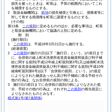
損失を被ったときは、町長は、予算の範囲内においてこれ
を補償するものとする。
2
取扱金融機関は、
前項
の損失補償と引換えに、債務者等に
対して有する残債権を町長に譲渡するものとする。
(その他)
第13条
この規則
に定めるもののほか、必要な事項は、町長
と取扱金融機関において協議の上別に定める。
附
則
(施行期日)
1
この規則
は、平成18年3月21日から施行する。
(経過措置)
2
この規則
の施行の日
(以下「施行日」という。)
の前日まで
に、合併前の綾上町水洗便所改造資金融資斡旋及び利子補
給に関する規則
(平成12年綾上町規則第3号)
又は綾南町水洗
便所改造資金融資斡旋及び利子補給に関する規則
(平成10年
綾南町規則第6号)
(以下「合併前の規則」という。)
の規定
によりなされた融資あっせん及び利子補給に係る手続その
他の行為は、なお合併前の規則の例による。
3
施行日の前日までに合併前の規則の例によりなされた処
分、手続その他の行為は、それぞれ
この規則
の相当規定に
よりなされたものとみなす。
様式第1号
(第7条関係)