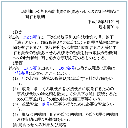
○綾川町水洗便所改造資金融資あっせん及び利子補給に
関する規則
平成18年3月21日
規則第91号
(趣旨)
第1条
この規則
は、下水道法
(昭和33年法律第79号。以下
「法」という。)
第2条第8号の規定による処理区域内に建築
物を有する者が、既設便所を水洗式に改造すること等に要
する資金の融資あっせん及びその融資を行う取扱金融機関
への利子補給に関し必要な事項を定めるものとする。
(定義)
第2条
この規則
において、
次の各号
に掲げる用語の意義は、
当該各号
に定めるところによる。
(1)
排水設備 法第10条第1項に規定する排水設備をい
う。
(2)
改造工事 くみ取便所を水洗便所に改造するための工
事及び既設の浄化槽を撤去して公共下水道に接続するた
めの工事並びにその他の排水設備工事等をいう。
(3)
改造資金
前号
の工事を行うために必要な資金をい
う。
(4)
取扱金融機関 町の指定金融機関、指定代理金融機関
及び収納代理金融機関をいう。
(融資あっせんの対象及び資格)