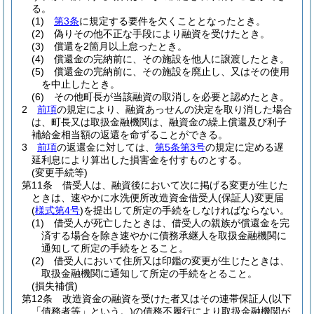
る。
(1)
第3条
に規定する要件を欠くこととなったとき。
(2)
偽りその他不正な手段により融資を受けたとき。
(3)
償還を2箇月以上怠ったとき。
(4)
償還金の完納前に、その施設を他人に譲渡したとき。
(5)
償還金の完納前に、その施設を廃止し、又はその使用
を中止したとき。
(6)
その他町長が当該融資の取消しを必要と認めたとき。
2
前項
の規定により、融資あっせんの決定を取り消した場合
は、町長又は取扱金融機関は、融資金の繰上償還及び利子
補給金相当額の返還を命ずることができる。
3
前項
の返還金に対しては、
第5条第3号
の規定に定める遅
延利息により算出した損害金を付すものとする。
(変更手続等)
第11条
借受人は、融資後において次に掲げる変更が生じた
ときは、速やかに水洗便所改造資金借受人
(保証人)
変更届
(
様式第4号
)
を提出して所定の手続をしなければならない。
(1)
借受人が死亡したときは、借受人の親族が償還金を完
済する場合を除き速やかに債務承継人を取扱金融機関に
通知して所定の手続をとること。
(2)
借受人において住所又は印鑑の変更が生じたときは、
取扱金融機関に通知して所定の手続をとること。
(損失補償)
第12条
改造資金の融資を受けた者又はその連帯保証人
(以下
「債務者等」という。)
の債務不履行により取扱金融機関が