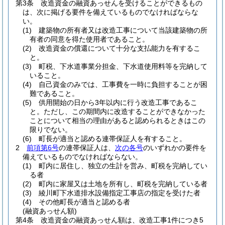
第3条
改造資金の融資あっせんを受けることができるもの
は、次に掲げる要件を備えているものでなければならな
い。
(1)
建築物の所有者又は改造工事について当該建築物の所
有者の同意を得た使用者であること。
(2)
改造資金の償還について十分な支払能力を有するこ
と。
(3)
町税、下水道事業分担金、下水道使用料等を完納して
いること。
(4)
自己資金のみでは、工事費を一時に負担することが困
難であること。
(5)
供用開始の日から3年以内に行う改造工事であるこ
と。
ただし、この期間内に改造することができなかった
ことについて相当の理由があると認められるときはこの
限りでない。
(6)
町長が適当と認める連帯保証人を有すること。
2
前項第6号
の連帯保証人は、
次の各号
のいずれかの要件を
備えているものでなければならない。
(1)
町内に居住し、独立の生計を営み、町税を完納してい
る者
(2)
町内に家屋又は土地を所有し、町税を完納している者
(3)
綾川町下水道排水設備指定工事店の指定を受けた者
(4)
その他町長が適当と認める者
(融資あっせん額)
第4条
改造資金の融資あっせん額は、改造工事1件につき5