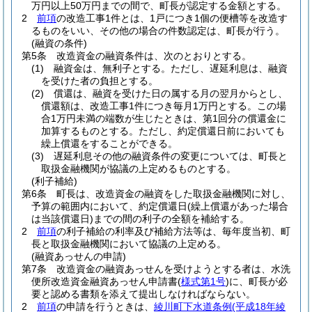
万円以上50万円までの間で、町長が認定する金額とする。
2
前項
の改造工事1件とは、1戸につき1個の便槽等を改造す
るものをいい、その他の場合の件数認定は、町長が行う。
(融資の条件)
第5条
改造資金の融資条件は、次のとおりとする。
(1)
融資金は、無利子とする。
ただし、遅延利息は、融資
を受けた者の負担とする。
(2)
償還は、融資を受けた日の属する月の翌月からとし、
償還額は、改造工事1件につき毎月1万円とする。
この場
合1万円未満の端数が生じたときは、第1回分の償還金に
加算するものとする。
ただし、約定償還日前においても
繰上償還をすることができる。
(3)
遅延利息その他の融資条件の変更については、町長と
取扱金融機関が協議の上定めるものとする。
(利子補給)
第6条
町長は、改造資金の融資をした取扱金融機関に対し、
予算の範囲内において、約定償還日
(繰上償還があった場合
は当該償還日)
までの間の利子の全額を補給する。
2
前項
の利子補給の利率及び補給方法等は、毎年度当初、町
長と取扱金融機関において協議の上定める。
(融資あっせんの申請)
第7条
改造資金の融資あっせんを受けようとする者は、水洗
便所改造資金融資あっせん申請書
(
様式第1号
)
に、町長が必
要と認める書類を添えて提出しなければならない。
2
前項
の申請を行うときは、
綾川町下水道条例
(平成18年綾