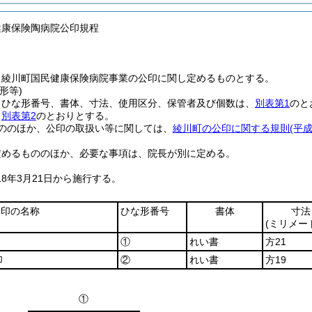
健康保険陶病院公印規程
、綾川町国民健康保険病院事業の公印に関し定めるものとする。
形等)
、ひな形番号、書体、寸法、使用区分、保管者及び個数は、
別表第1
のと
、
別表第2
のとおりとする。
ののほか、公印の取扱い等に関しては、
綾川町の公印に関する規則
(平
定めるもののほか、必要な事項は、院長が別に定める。
18年3月21日から施行する。
公印の名称
ひな形番号
書体
寸法
(ミリメー
①
れい書
方21
印
②
れい書
方19
①