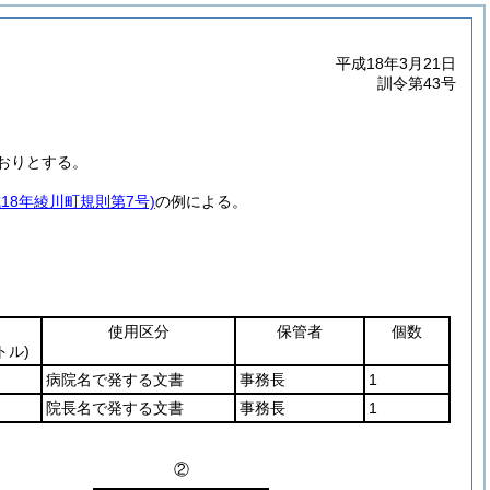
平成18年3月21日
訓令第43号
おりとする。
成18年綾川町規則第7号)
の例による。
使用区分
保管者
個数
トル)
病院名で発する文書
事務長
1
院長名で発する文書
事務長
1
②