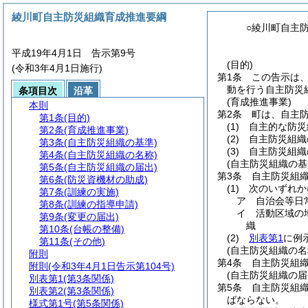
綾川町自主防災組織育成推進要綱
○綾川町自主
平成19年4月1日 告示第9号
(目的)
(令和3年4月1日施行)
第1条
この告示は
動を行う自主防災
条項目次
沿革
(育成推進事業)
本則
第2条
町は、自主
第1条
(目的)
(1)
自主的な防災
第2条
(育成推進事業)
(2)
自主防災組織
第3条
(自主防災組織の基準)
(3)
自主防災組織
第4条
(自主防災組織の名称)
(自主防災組織の基
第5条
(自主防災組織の届出)
第3条
自主防災組
第6条
(防災資機材の助成)
(1)
次のいずれか
第7条
(訓練の実施)
ア
自治会等日
第8条
(訓練の指導申請)
イ
活動区域の
第9条
(変更の届出)
織
第10条
(台帳の整備)
(2)
別表第1
に例
第11条
(その他)
(自主防災組織の名
附則
第4条
自主防災組
附則
(令和3年4月1日告示第104号)
(自主防災組織の届
別表第1
(第3条関係)
第5条
自主防災組
別表第2
(第3条関係)
ばならない。
様式第1号
(第5条関係)