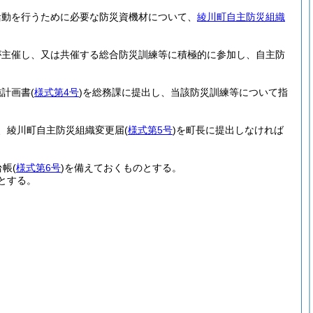
活動を行うために必要な防災資機材について、
綾川町自主防災組織
が主催し、又は共催する総合防災訓練等に積極的に参加し、自主防
施計画書
(
様式第4号
)
を総務課に提出し、当該防災訓練等について指
、綾川町自主防災組織変更届
(
様式第5号
)
を町長に提出しなければ
台帳
(
様式第6号
)
を備えておくものとする。
とする。