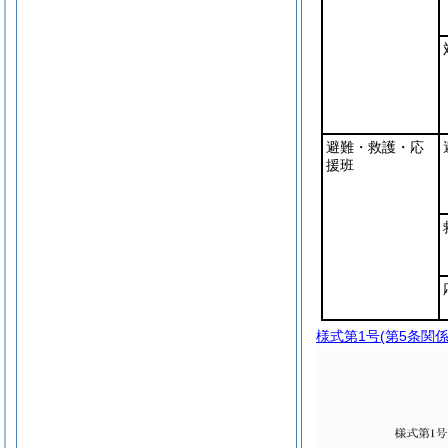
避難・救護・応
援班
様式第1号
(第5条関係