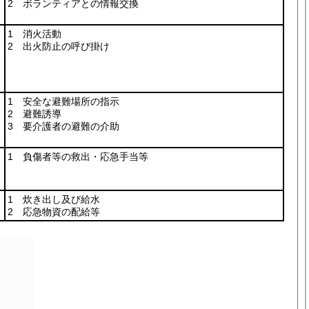
2 ボランティアとの情報交換
1 消火活動
2 出火防止の呼び掛け
1 安全な避難場所の指示
2 避難誘導
3 要介護者の避難の介助
1 負傷者等の救出・応急手当等
1 炊き出し及び給水
2 応急物資の配給等