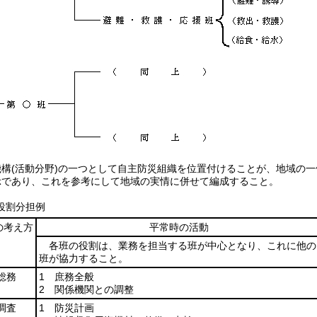
機構(活動分野)の一つとして自主防災組織を位置付けることが、地域の
示であり、これを参考にして地域の実情に併せて編成すること。
役割分担例
の考え方
平常時の活動
各班の役割は、業務を担当する班が中心となり、これに他の
班が協力すること。
総務
1 庶務全般
2 関係機関との調整
調査
1 防災計画