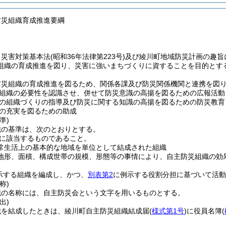
防災組織育成推進要綱
、災害対策基本法
(昭和36年法律第223号)
及び綾川町地域防災計画の趣旨
組織の育成推進を図り、災害に強いまちづくりに資することを目的とす
防災組織の育成推進を図るため、関係各課及び防災関係機関と連携を図
組織の必要性を認識させ、併せて防災意識の高揚を図るための広報活動
の組織づくりの指導及び防災に関する知識の高揚を図るための防災教育
の充実を図るための助成
準)
織の基準は、次のとおりとする。
に該当するものであること。
常生活上の基本的な地域を単位として結成された組織
地形、面積、構成世帯の規模、形態等の事情により、自主防災組織の効
示する組織を編成し、かつ、
別表第2
に例示する役割分担に基づいて活動
称)
織の名称には、自主防災会という文字を用いるものとする。
出)
織を結成したときは、綾川町自主防災組織結成届
(
様式第1号
)
に役員名簿
(