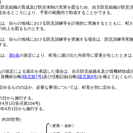
)
主防災組織の育成及び防災体制の充実を図るため、自主防災組織が防災
定めるところにより、予算の範囲内で助成することができる。
織は、自らの地域における防災訓練等を計画的に実施するとともに、町
の向上を図るものとする。
織は、自らの地域における防災訓練等を実施する場合は、防災訓練等実
する。
織は、
第5条
の規定により、町長に届け出た内容等に変更が生じたときは
条
の規定による届出を承認した場合は、自主防災組織名及び資機材助成
、資機材台帳
(
様式第7号
)
及び活動記録台帳
(
様式第8号
)
を備えておくもの
定めるもののほか、必要な事項については、町長が別に定める。
の日から施行する。
年4月1日
告示第104号)
3年4月1日から施行する。
 約30世帯)