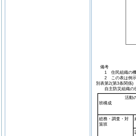
備考
1 住民組織の
2 この表は例
別表第2
(第3条関係)
自主防災組織の
活動
班構成
総務・調査・対
策班