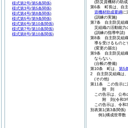
(防災資機材の助成
様式第2号
(第5条関係)
第6条
町長は、自
様式第3号
(第5条関係)
資機材助成要綱
に
様式第4号
(第8条関係)
(訓練の実施)
様式第5号
(第9条関係)
第7条
自主防災組
様式第6号
(第10条関係)
災組織の活動能力
様式第7号
(第10条関係)
(訓練の指導申請)
様式第8号
(第10条関係)
第8条
自主防災組
導を受けるものと
(変更の届出)
第9条
自主防災組
ならない。
(台帳の整備)
第10条
町は、
第5
2
自主防災組織は
(その他)
第11条
この告示に
附
則
この告示は、公布
附
則
(令和3
この告示は、令和
別表第1
(第3条関係)
例1(構成世帯数