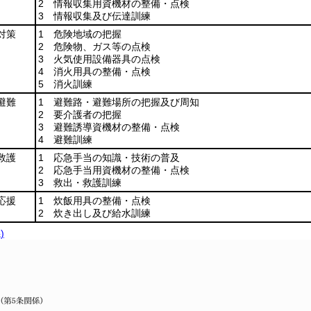
2 情報収集用資機材の整備・点検
3 情報収集及び伝達訓練
対策
1 危険地域の把握
2 危険物、ガス等の点検
3 火気使用設備器具の点検
4 消火用具の整備・点検
5 消火訓練
避難
1 避難路・避難場所の把握及び周知
2 要介護者の把握
3 避難誘導資機材の整備・点検
4 避難訓練
救護
1 応急手当の知識・技術の普及
2 応急手当用資機材の整備・点検
3 救出・救護訓練
応援
1 炊飯用具の整備・点検
2 炊き出し及び給水訓練
)