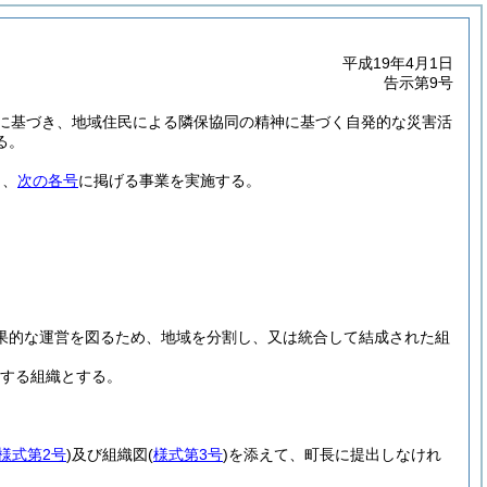
平成19年4月1日
告示第9号
に基づき、地域住民による隣保協同の精神に基づく自発的な災害活
る。
り、
次の各号
に掲げる事業を実施する。
果的な運営を図るため、地域を分割し、又は統合して結成された組
する組織とする。
様式第2号
)
及び組織図
(
様式第3号
)
を添えて、町長に提出しなけれ