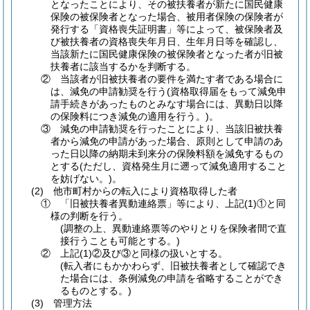
となったことにより、その被扶養者が新たに国民健康
保険の被保険者となった場合、被用者保険の保険者が
発行する「資格喪失証明書」等によって、被保険者及
び被扶養者の資格喪失年月日、生年月日等を確認し、
当該新たに国民健康保険の被保険者となった者が旧被
扶養者に該当するかを判断する。
② 当該者が旧被扶養者の要件を満たす者である場合に
は、減免の申請勧奨を行う
(資格取得届をもって減免申
請手続きがあったものとみなす場合には、異動日以降
の保険料につき減免の適用を行う。)
。
③ 減免の申請勧奨を行ったことにより、当該旧被扶養
者から減免の申請があった場合、原則として申請のあ
った日以降の納期未到来分の保険料額を減免するもの
とする
(ただし、資格発生月に遡って減免適用すること
を妨げない。)
。
(2)
他市町村からの転入により資格取得した者
① 「旧被扶養者異動連絡票」等により、上記
(1)
①と同
様の判断を行う。
(調整の上、異動連絡票等のやりとりを保険者間で直
接行うことも可能とする。)
② 上記
(1)
②及び③と同様の扱いとする。
(転入者にもかかわらず、旧被扶養者として確認でき
た場合には、条例減免の申請を省略することができ
るものとする。)
(3)
管理方法