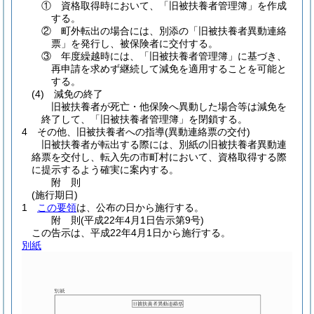
① 資格取得時において、「旧被扶養者管理簿」を作成
する。
② 町外転出の場合には、別添の「旧被扶養者異動連絡
票」を発行し、被保険者に交付する。
③ 年度繰越時には、「旧被扶養者管理簿」に基づき、
再申請を求めず継続して減免を適用することを可能と
する。
(4)
減免の終了
旧被扶養者が死亡・他保険へ異動した場合等は減免を
終了して、「旧被扶養者管理簿」を閉鎖する。
4 その他、旧被扶養者への指導
(異動連絡票の交付)
旧被扶養者が転出する際には、別紙の旧被扶養者異動連
絡票を交付し、転入先の市町村において、資格取得する際
に提示するよう確実に案内する。
附
則
(施行期日)
1
この要領
は、公布の日から施行する。
附
則
(平成22年4月1日
告示第9号)
この告示は、平成22年4月1日から施行する。
別紙