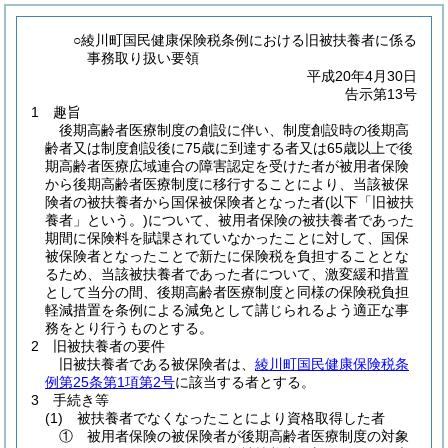
○綾川町国民健康保険税条例における旧被扶養者に係る
事務取り扱い要領
平成20年4月30日
告示第13号
1 趣旨
後期高齢者医療制度の創設に伴い、制度創設時の後期高
齢者又は制度創設後に75歳に到達する者又は65歳以上で後
期高齢者医療広域連合の障害認定を受けた者が被用者保険
から後期高齢者医療制度に移行することにより、当該被保
険者の被扶養者から国保被保険者となった者
(以下「旧被扶
養者」という。)
について、被用者保険の被扶養者であった
期間に保険料を賦課されていなかったことに対して、国保
被保険者となったことで新たに保険税を負担することとな
るため、当該被扶養者であった者について、激変緩和措置
として当分の間、後期高齢者医療制度と同様の保険税負担
軽減措置を条例による減免として講じられるよう適正な事
務をとり行うものとする。
2 旧被扶養者の要件
旧被扶養者である被保険者は、
綾川町国民健康保険税条
例第25条第1項第2号
に該当する者とする。
3 手続き等
(1)
被扶養者でなくなったことにより資格取得した者
① 被用者保険の被保険者が後期高齢者医療制度の対象