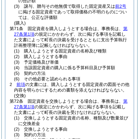
の合計額
(3)
譲与、贈与その他無償で取得した固定資産又は
前2号
に掲げる固定資産であって取得価格の不明のものについ
ては、公正な評価額
(購入)
第71条
固定資産を購入しようとする場合は、事務長は、
第
27条第1項
の規定にかかわらず、次に掲げる事項を記載し
た文書によって町長の決裁を受けるとともに支出予算執行
計画整理簿に記帳しなければならない。
(1)
購入しようとする固定資産の名称及び種類
(2)
購入しようとする事由
(3)
予定価格及び単価
(4)
当該固定資産の購入に係る予算科目及び予算額
(5)
契約の方法
(6)
その他必要と認められる事項
2
前項
の文書には、購入しようとする固定資産の図面その他
内容を明らかにするための書類を添えなければならない。
(交換)
第72条
固定資産を交換しようとする場合は、事務長は、
第
27条第1項
の規定にかかわらず、次に掲げる事項を記載し
た文書によって町長の決裁を受けなければならない。
(1)
交換しようとする固定資産の名称、種類及び数量並び
に交換差金
(2)
交換しようとする事由
(3)
契約の方法