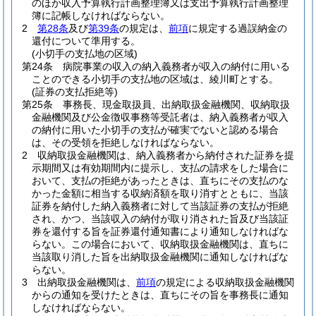
のほか収入予算執行計画整理簿又は支出予算執行計画整理
簿に記帳しなければならない。
2
第28条
及び
第39条
の規定は、
前項
に規定する過誤納金の
還付について準用する。
(小切手の支払地の区域)
第24条
病院事業の収入の納入義務者が収入の納付に用いる
ことのできる小切手の支払地の区域は、綾川町とする。
(証券の支払拒絶等)
第25条
事務長、現金取扱員、出納取扱金融機関、収納取扱
金融機関及び公金徴収事務等受託者は、納入義務者が収入
の納付に用いた小切手の支払が確実でないと認める場合
は、その受領を拒絶しなければならない。
2
収納取扱金融機関は、納入義務者から納付された証券を提
示期間又は有効期間内に提示し、支払の請求をした場合に
おいて、支払の拒絶があったときは、直ちにその支払のな
かった金額に相当する収納済額を取り消すとともに、当該
証券を納付した納入義務者に対して当該証券の支払が拒絶
され、かつ、当該収入の納付が取り消された旨及び当該証
券を還付する旨を証券還付通知書により通知しなければな
らない。
この場合において、収納取扱金融機関は、直ちに
当該取り消した旨を出納取扱金融機関に通知しなければな
らない。
3
出納取扱金融機関は、
前項
の規定による収納取扱金融機関
からの通知を受けたときは、直ちにその旨を事務長に通知
しなければならない。