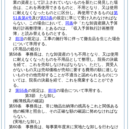
業の資産として計上されていないものを新たに発見した場
合は、これを再使用できるものと、不用となり、又は使用
に耐えなくなったものとに区分し、再使用できるものは
第
51条第4号
及び
第53条
の規定に準じて受け入れなければな
らない。
この場合において、
同条
中「たな卸資産購入予算
執行計画整理簿」とあるのは、「収入予算執行計画整理
簿」と読み替えるものとする。
2
前項
の規定は、工事の施行等に伴って撤去品を生じた場合
について準用する。
(不用品の処分)
第58条
事務長は、たな卸資産のうち不用となり、又は使用
に耐えなくなったものを不用品として整理し、院長の決裁
を経て、これを売却しなければならない。
ただし、買受人
がないもの又は売却価格が売却に要する費用の額に達しな
いものその他売却することが不適当と認められるものにつ
いては、院長の決裁を経て、これを廃棄することができ
る。
2
第55条
の規定は、
前項
の場合について準用する。
第3節
たな卸し
(帳簿残高の確認)
第59条
事務長は、常に物品出納簿の残高をこれと関係ある
他の帳簿と照合し、その正確な額の確認に努めなければな
らない。
(実地たな卸し)
第60条
事務長は、毎事業年度末に実地たな卸しを行わなけ