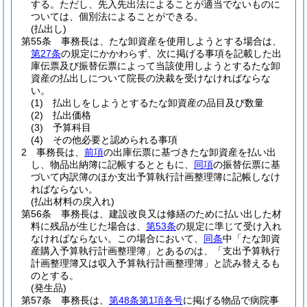
する。
ただし、先入先出法によることが適当でないものに
ついては、個別法によることができる。
(払出し)
第55条
事務長は、たな卸資産を使用しようとする場合は、
第27条
の規定にかかわらず、次に掲げる事項を記載した出
庫伝票及び振替伝票によって当該使用しようとするたな卸
資産の払出しについて院長の決裁を受けなければならな
い。
(1)
払出しをしようとするたな卸資産の品目及び数量
(2)
払出価格
(3)
予算科目
(4)
その他必要と認められる事項
2
事務長は、
前項
の出庫伝票に基づきたな卸資産を払い出
し、物品出納簿に記帳するとともに、
同項
の振替伝票に基
づいて内訳簿のほか支出予算執行計画整理簿に記帳しなけ
ればならない。
(払出材料の戻入れ)
第56条
事務長は、建設改良又は修繕のために払い出した材
料に残品が生じた場合は、
第53条
の規定に準じて受け入れ
なければならない。
この場合において、
同条
中「たな卸資
産購入予算執行計画整理簿」とあるのは、「支出予算執行
計画整理簿又は収入予算執行計画整理簿」と読み替えるも
のとする。
(発生品)
第57条
事務長は、
第48条第1項各号
に掲げる物品で病院事