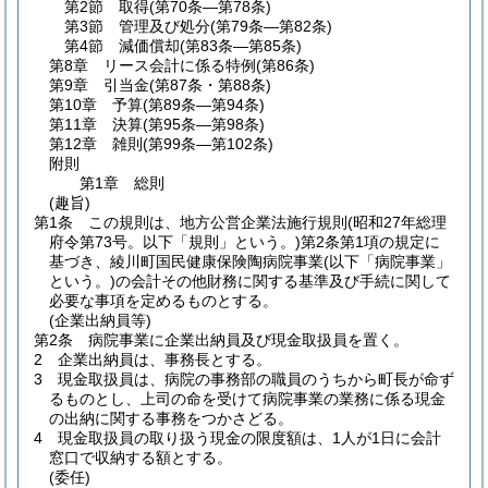
第2節
取得
(第70条―第78条)
第3節
管理及び処分
(第79条―第82条)
第4節
減価償却
(第83条―第85条)
第8章
リース会計に係る特例
(第86条)
第9章
引当金
(第87条・第88条)
第10章
予算
(第89条―第94条)
第11章
決算
(第95条―第98条)
第12章
雑則
(第99条―第102条)
附則
第1章
総則
(趣旨)
第1条
この規則は、地方公営企業法施行規則
(昭和27年総理
府令第73号。以下「規則」という。)
第2条第1項の規定に
基づき、綾川町国民健康保険陶病院事業
(以下「病院事業」
という。)
の会計その他財務に関する基準及び手続に関して
必要な事項を定めるものとする。
(企業出納員等)
第2条
病院事業に企業出納員及び現金取扱員を置く。
2
企業出納員は、事務長とする。
3
現金取扱員は、病院の事務部の職員のうちから町長が命ず
るものとし、上司の命を受けて病院事業の業務に係る現金
の出納に関する事務をつかさどる。
4
現金取扱員の取り扱う現金の限度額は、1人が1日に会計
窓口で収納する額とする。
(委任)