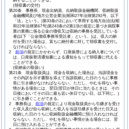
納することができる。
(領収書の交付)
第20条
事務長、現金出納員、出納取扱金融機関、収納取扱
金融機関及び地方公営企業法
(昭和27年法律第292号。以下
「法」という。)
第33条の2において準用する地方自治法
(昭
和22年法律第67号)
第243条の2第1項の規定に基づき病院事
業の業務に係る公金の徴収又は収納の事務を受託している
者
(以下「公金徴収事務等受託者」という。)
は、収入の納
付を受けた場合は、直ちに納付者に対して領収書を交付し
なければならない。
2
前項
の規定にかかわらず、口座振替による納入者について
は、口座振替済通知書による通知をもって領収書に代える
ことができる。
(収納金の取扱い)
第21条
現金取扱員は、現金を収納した場合は、当該現金を
その内訳を示す書類を添えて当該収納した日のうちに事務
長に引き継がなければならない。
ただし、やむを得ない事
情がある場合には、翌日
(翌日が休日に当たるときは、その
日後においてその日に最も近い休日でない日。以下同じ。)
に引き継ぐことができる。
2
事務長は、
前項
の規定により現金取扱員から引継ぎを受け
た収入及び自ら収納した収入を当該引継ぎを受けた日又は
収納した日のうちに収納取扱金融機関に預け入れなければ
ならない。
ただし、やむを得ない事情がある場合には、翌
日に預け入れることができる。