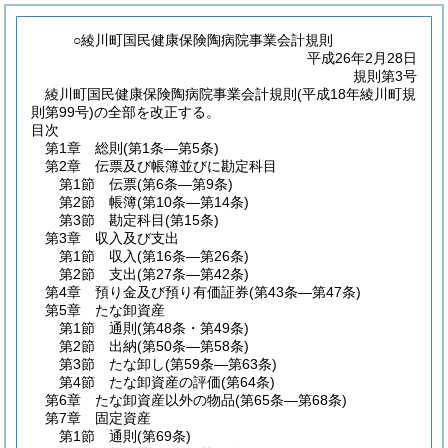
○綾川町国民健康保険陶病院事業会計規則
平成26年2月28日
規則第3号
綾川町国民健康保険陶病院事業会計規則(平成18年綾川町規
則第99号)の全部を改正する。
目次
第1章
総則
(第1条―第5条)
第2章
伝票及び帳簿並びに勘定科目
第1節
伝票
(第6条―第9条)
第2節
帳簿
(第10条―第14条)
第3節
勘定科目
(第15条)
第3章
収入及び支出
第1節
収入
(第16条―第26条)
第2節
支出
(第27条―第42条)
第4章
預り金及び預り有価証券
(第43条―第47条)
第5章
たな卸資産
第1節
通則
(第48条・第49条)
第2節
出納
(第50条―第58条)
第3節
たな卸し
(第59条―第63条)
第4節
たな卸資産の評価
(第64条)
第6章
たな卸資産以外の物品
(第65条―第68条)
第7章
固定資産
第1節
通則
(第69条)