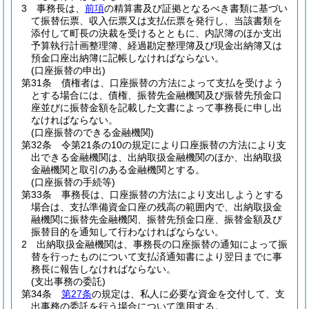
3
事務長は、
前項
の精算書及び証拠となるべき書類に基づい
て振替伝票、収入伝票又は支払伝票を発行し、当該書類を
添付して町長の決裁を受けるとともに、内訳簿のほか支出
予算執行計画整理簿、経過勘定整理簿及び現金出納簿又は
預金口座出納簿に記帳しなければならない。
(口座振替の申出)
第31条
債権者は、口座振替の方法によって支払を受けよう
とする場合には、債権、振替先金融機関及び振替先預金口
座並びに振替金額を記載した文書によって事務長に申し出
なければならない。
(口座振替のできる金融機関)
第32条
令第21条の10の規定により口座振替の方法により支
出できる金融機関は、出納取扱金融機関のほか、出納取扱
金融機関と取引のある金融機関とする。
(口座振替の手続等)
第33条
事務長は、口座振替の方法により支出しようとする
場合は、支払準備資金口座の残高の範囲内で、出納取扱金
融機関に振替先金融機関、振替先預金口座、振替金額及び
振替目的を通知して行わなければならない。
2
出納取扱金融機関は、事務長の口座振替の通知によって振
替を行ったものについて支払済通知書により翌日までに事
務長に報告しなければならない。
(支出事務の委託)
第34条
第27条
の規定は、私人に必要な資金を交付して、支
出事務の委託を行う場合について準用する。