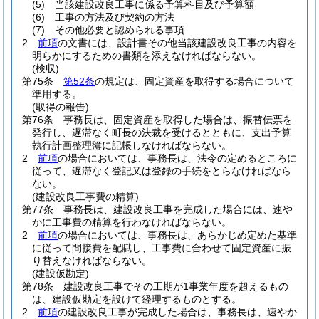
(5)
当該建設改良工事に係る予算科目及び予算額
(6)
工事の方法及び契約の方法
(7)
その他必要と認められる事項
2
前項
の文書には、設計書その他当該建設改良工事の内容を
明らかにするための書類を添えなければならない。
(検収)
第75条
第52条
の規定は、固定資産を取得する場合について
準用する。
(取得の報告)
第76条
事務長は、固定資産を取得した場合は、振替伝票を
発行し、遅滞なく町長の決裁を受けるとともに、支出予算
執行計画整理簿に記帳しなければならない。
2
前項
の場合においては、事務長は、法令の定めるところに
従って、遅滞なく登記又は登録の手続をとらなければなら
ない。
(建設改良工事費の精算)
第77条
事務長は、建設改良工事を完成した場合には、速や
かに工事費の精算を行わなければならない。
2
前項
の場合においては、事務長は、あらかじめ定めた基準
に従って間接費を配賦し、工事費に合わせて固定資産に振
り替えなければならない。
(建設仮勘定)
第78条
建設改良工事でその工期が1事業年度を超えるもの
は、建設仮勘定を設けて経理するものとする。
2
前項
の建設改良工事が完成した場合は、事務長は、速やか