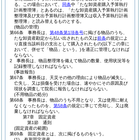
る。
この場合において、
同条
中「たな卸資産購入予算執行
計画整理簿」とあるのは、「たな卸資産購入予算執行計画
整理簿及び支出予算執行計画整理簿又は収入予算執行計画
整理簿」と読み替えるものとする。
(物品の管理)
第66条
事務長は、
第48条第1項各号
に掲げる物品のうち、
たな卸資産勘定から払い出されたもの又は
前条
の規定によ
り直接当該科目の支出として購入されたもの
(以下この章に
おいて、併せて「物品」という。)
を適正に管理しなければ
ならない。
2
事務長は、物品整理簿を備えて物品の数量、使用状況等を
記録整理しなければならない。
(事故報告)
第67条
事務長は、天災その他の理由により物品が滅失し、
亡失し、又は損傷を受けた場合は、速やかにその原因及び
現状を調査して院長に報告しなければならない。
(不用物品の処分)
第68条
事務長は、物品のうち不用となり、又は使用に耐え
なくなったものを、
第58条
の規定に準じて売却し、又は廃
棄しなければならない。
第7章
固定資産
第1節
通則
(固定資産の範囲)
第69条
固定資産とは、次に掲げるものをいう。
(1)
有形固定資産