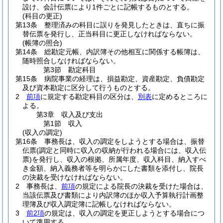
設け、会計伝票により1件ごとに記帳するものとする。
(科目の更正)
第13条
整理済みの科目に誤りを発見したときは、直ちに振
替伝票を発行し、正当科目に更正しなければならない。
(帳簿の照合)
第14条
総勘定元帳、内訳簿その他相互に関係する帳簿は、
随時照合しなければならない。
第3節
勘定科目
第15条
病院事業の経理は、損益勘定、資産勘定、負債勘定
及び資本勘定に区分して行うものとする。
2
前項
に規定する勘定科目の区分は、
別表
に定めるところに
よる。
第3章
収入及び支出
第1節
収入
(収入の調定)
第16条
事務長は、収入の調定をしようとする場合は、振替
伝票
(調定と同時に収入の収納が行われる場合には、収入伝
票)
を発行し、収入の根拠、所属年度、収入科目、納入すべ
き金額、納入義務者等を明らかにした書類を添付し、院長
の決裁を受けなければならない。
2
事務長は、
前項
の規定による院長の決裁を受けた場合は、
当該伝票及び書類により内訳簿のほか収入予算執行計画整
理簿及び収入調定簿に記帳しなければならない。
3
前2項
の規定は、収入の調定を更正しようとする場合につ
いて準用する。