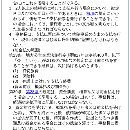
合にはこれを省略することができる。
3
2人以上の債権者に対して支払を行う場合において、勘定
科目及び支払期日が同一であるときは、
前項
の規定にかか
わらず、併せて一の支払伝票を発行することができる。
こ
の場合においては、債権者ごとにその支払額を明らかにし
た文書を添えなければならない。
4
事務長は、支払伝票に基づいて病院事業の支出の支払を行
い、現金出納簿又は預金口座出納簿に記帳しなければなら
ない。
(前金払の範囲)
第29条
地方公営企業法施行令
(昭和27年政令第403号。以下
「令」という。)
第21条の7第8号の規定により前金払をす
ることができる経費は、次に掲げるものとする。
(1)
打切旅費
(2)
保険料
(3)
弁護士に対して支払う経費
(資金前渡、概算払及び前金払)
第30条
第28条
の規定は、資金前渡、概算払又は前金払を行
う場合について準用する。
この場合において、事務長は、
経過勘定整理簿に記帳しなければならない。
2
資金前渡を受けた者、概算払を受けた者又は前金払を受け
た者は、支払が終わった後、債権額が確定した後又は役務
の提供が完了した後、精算書を作成し、証拠となるべき書
類及び残金がある場合にはその残金を添えて、事務長に提
出しなければならない。