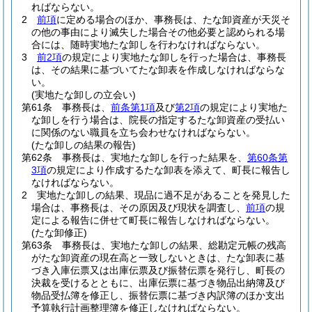
ればならない。
2
前項
に定める場合のほか、事務長は、たな卸資産が天災そ
の他の事由により滅失した場合その他必要と認められる場
合には、随時実地たな卸しを行わなければならない。
3
前2項
の規定により実地たな卸しを行った場合は、事務長
は、その結果に基づいてたな卸表を作成しなければならな
い。
(実地たな卸しの立会い)
第61条
事務長は、
前条第1項
及び
第2項
の規定により実地た
な卸しを行う場合は、院長の指定するたな卸資産の受払い
に関係のない職員を立ち会わせなければならない。
(たな卸しの結果の報告)
第62条
事務長は、実地たな卸しを行った結果を、
第60条第
3項
の規定により作成するたな卸表を添えて、町長に報告し
なければならない。
2
実地たな卸しの結果、現品に過不足があることを発見した
場合は、事務長は、その原因及び現状を調査し、
前項
の規
定による報告に併せて町長に報告しなければならない。
(たな卸修正)
第63条
事務長は、実地たな卸しの結果、総勘定元帳の残高
がたな卸資産の現在高と一致しないときは、たな卸表に基
づき入庫伝票又は出庫伝票及び振替伝票を発行し、町長の
決裁を受けるとともに、出庫伝票に基づき物品出納簿及び
物品受払簿を修正し、振替伝票に基づき内訳簿のほか支出
予算執行計画整理簿を修正しなければならない。