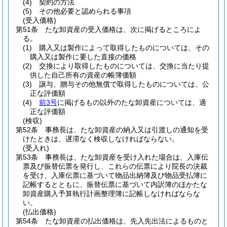
(4)
契約の方法
(5)
その他必要と認められる事項
(受入価格)
第51条
たな卸資産の受入価格は、次に掲げるところによ
る。
(1)
購入又は製作によって取得したものについては、その
購入又は製作に要した直接の価格
(2)
交換により取得したものについては、交換に当たり提
供した自己所有の資産の帳簿価額
(3)
譲与、贈与その他無償で取得したものについては、公
正な評価額
(4)
前3号
に掲げるもの以外のたな卸資産については、適
正な評価額
(検収)
第52条
事務長は、たな卸資産の納入又は引渡しの通知を受
けたときは、遅滞なく検収しなければならない。
(受入れ)
第53条
事務長は、たな卸資産を受け入れた場合は、入庫伝
票及び振替伝票を発行し、これらの伝票により院長の決裁
を受け、入庫伝票に基づいて物品出納簿及び物品受払簿に
記帳するとともに、振替伝票に基づいて内訳簿のほかたな
卸資産購入予算執行計画整理簿に記帳しなければならな
い。
(払出価格)
第54条
たな卸資産の払出価格は、先入先出法によるものと