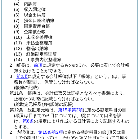
(4)
内訳簿
(5)
収入調定簿
(6)
現金出納簿
(7)
預金口座出納簿
(8)
固定資産台帳
(9)
企業債台帳
(10)
未収金整理簿
(11)
未払金整理簿
(12)
物品出納簿
(13)
経過勘定整理簿
(14)
工事費内訳整理簿
2
町長は、
前項
に規定するもののほか、必要に応じて会計帳
簿を設けることができる。
3
前2項
に規定する会計帳簿
(以下「帳簿」という。)
は、事
務長が整理し、保管しなければならない。
(帳簿の記載)
第11条
帳簿は、会計伝票又は証拠となるべき書類により、
正確かつ明瞭に記載しなければならない。
(総勘定元帳及び内訳簿の記帳)
第12条
総勘定元帳は、
第15条第2項
に定める勘定科目の目
(項又は目までの科目については、項)
について口座を設
け、
第8条
の規定により作成する日計表により記帳するもの
とする。
2
内訳簿は、
第15条第2項
に定める勘定科目の節
(項又は目
までの科目については、それぞれ項又は目)
について口座を