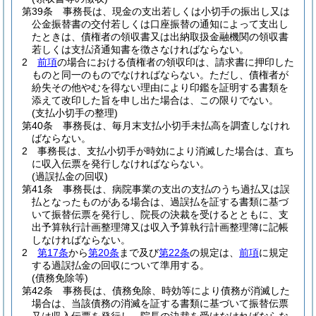
第39条
事務長は、現金の支出若しくは小切手の振出し又は
公金振替書の交付若しくは口座振替の通知によって支出し
たときは、債権者の領収書又は出納取扱金融機関の領収書
若しくは支払済通知書を徴さなければならない。
2
前項
の場合における債権者の領収印は、請求書に押印した
ものと同一のものでなければならない。
ただし、債権者が
紛失その他やむを得ない理由により印鑑を証明する書類を
添えて改印した旨を申し出た場合は、この限りでない。
(支払小切手の整理)
第40条
事務長は、毎月末支払小切手未払高を調査しなけれ
ばならない。
2
事務長は、支払小切手が時効により消滅した場合は、直ち
に収入伝票を発行しなければならない。
(過誤払金の回収)
第41条
事務長は、病院事業の支出の支払のうち過払又は誤
払となったものがある場合は、過誤払を証する書類に基づ
いて振替伝票を発行し、院長の決裁を受けるとともに、支
出予算執行計画整理簿又は収入予算執行計画整理簿に記帳
しなければならない。
2
第17条
から
第20条
まで及び
第22条
の規定は、
前項
に規定
する過誤払金の回収について準用する。
(債務免除等)
第42条
事務長は、債務免除、時効等により債務が消滅した
場合は、当該債務の消滅を証する書類に基づいて振替伝票