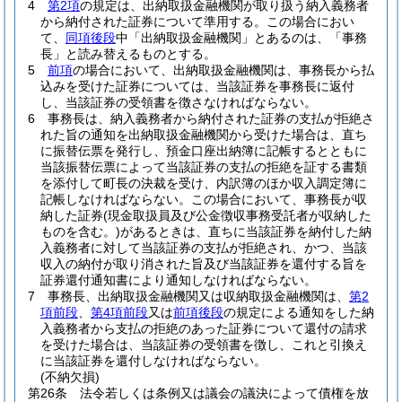
4
第2項
の規定は、出納取扱金融機関が取り扱う納入義務者
から納付された証券について準用する。
この場合におい
て、
同項後段
中「出納取扱金融機関」とあるのは、「事務
長」と読み替えるものとする。
5
前項
の場合において、出納取扱金融機関は、事務長から払
込みを受けた証券については、当該証券を事務長に返付
し、当該証券の受領書を徴さなければならない。
6
事務長は、納入義務者から納付された証券の支払が拒絶さ
れた旨の通知を出納取扱金融機関から受けた場合は、直ち
に振替伝票を発行し、預金口座出納簿に記帳するとともに
当該振替伝票によって当該証券の支払の拒絶を証する書類
を添付して町長の決裁を受け、内訳簿のほか収入調定簿に
記帳しなければならない。
この場合において、事務長が収
納した証券
(現金取扱員及び公金徴収事務受託者が収納した
ものを含む。)
があるときは、直ちに当該証券を納付した納
入義務者に対して当該証券の支払が拒絶され、かつ、当該
収入の納付が取り消された旨及び当該証券を還付する旨を
証券還付通知書により通知しなければならない。
7
事務長、出納取扱金融機関又は収納取扱金融機関は、
第2
項前段
、
第4項前段
又は
前項後段
の規定による通知をした納
入義務者から支払の拒絶のあった証券について還付の請求
を受けた場合は、当該証券の受領書を徴し、これと引換え
に当該証券を還付しなければならない。
(不納欠損)
第26条
法令若しくは条例又は議会の議決によって債権を放