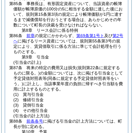
第85条
事務長は、有形固定資産について、当該資産の帳簿
価額が帳簿原価の100分の5に相当する金額に達した後にお
いて、規則第15条第3項の規定により帳簿価額が1円に達す
るまで減価償却を行おうとする場合は、あらかじめその年
数について町長の決裁を受けなければならない。
第8章
リース会計に係る特例
第86条
前章
の規定にかかわらず、
第69条第1号ト
及び
第2号
ヘ
に掲げるリース資産については、規則第55条第3号の規
定により、賃貸借取引に係る方法に準じて会計処理を行う
ものとする。
第9章
引当金
(引当金の計上)
第87条
将来の特定の費用又は損失
(規則第22条に規定する
ものに限る。)
の金額については、次に掲げる引当金として
予定貸借対照表等
(同条に規定する予定貸借対照表等をい
う。)
に計上し、当該事業年度の負担に帰すべき引当額を費
用に計上するものとする。
(1)
賞与引当金
(2)
修繕引当金
(3)
貸倒引当金
(4)
その他引当金
(引当金の計上方法)
第88条
前条各号
に掲げる引当金の計上方法については、町
長が別に定める。
第10章
予算