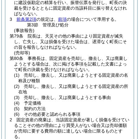
に建設仮勘定の精算を行い、振替伝票を発行し、町長の決
裁を受けるとともに固定資産の当該科目に振り替えなけれ
ばならない。
3
前条第2項
の規定は、
前項
の場合について準用する。
第3節
管理及び処分
(事故報告)
第79条
院長は、天災その他の事由により固定資産が滅失
し、亡失し、又は損傷を受けた場合は、遅滞なく町長にそ
の旨を報告しなければならない。
(売却等)
第80条
事務長は、固定資産を売却し、撤去し、又は廃棄し
ようとする場合は、次に掲げる事項を記載した文書によっ
て町長の決裁を受けなければならない。
(1)
売却し、撤去し、又は廃棄しようとする固定資産の名
称及び種類
(2)
売却し、撤去し、又は廃棄しようとする固定資産の所
在地
(3)
売却し、撤去し、又は廃棄しようとする事由
(4)
予定価格
(5)
契約の方法
(6)
その他必要と認められる事項
2
固定資産の廃棄は、当該固定資産が著しく損傷を受けてい
ることその他の理由により買受人がない場合又は売却価額
が売却に要する費用の額に達しない場合に限るものとす
る。