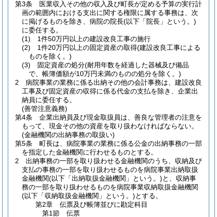
第3条
医業収入その他の収入及び町長が定める予算の実行計
画の範囲内における支出に関する権限に属する事務は、次
に掲げるものを除き、病院の院長
(以下「院長」という。)
に委任する。
(1)
1件50万円以上の建設改良工事の施行
(2)
1件20万円以上の固定資産の取得
(建設改良工事による
ものを除く。)
(3)
固定資産の処分
(耐用年数を経過した器械及び備品
で、帳簿価額が10万円未満のものの処分を除く。)
2
病院事業の業務に係る出納その他の会計事務は、建設改良
工事及び固定資産の収得に係る代金の支払を除き、企業出
納員に委任する。
(善管注意義務)
第4条
企業出納員及び現金取扱員は、善良な管理者の注意を
もって、現金その他の資産を取り扱わなければならない。
(金融機関の出納事務の取扱い)
第5条
町長は、病院事業の業務に係る公金の出納事務の一部
を指定した金融機関に行わせるものとする。
2
出納事務の一部を取り扱わせる金融機関のうち、収納及び
支払の事務の一部を取り扱わせるものを病院事業出納取扱
金融機関
(以下「出納取扱金融機関」という。)
と、収納事
務の一部を取り扱わせるものを病院事業収納取扱金融機関
(以下「収納取扱金融機関」という。)
とする。
第2章
伝票及び帳簿並びに勘定科目
第1節
伝票