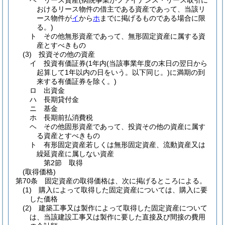
ヘ
リース資産
(病院事業がファイナンス・リース取引に
おけるリース物件の借主である資産であって、当該リ
ース物件が
イ
から
ホ
までに掲げるものである場合に限
る。)
ト
その他無形資産であって、無形固定資産に属する資
産とすべきもの
(3)
投資その他の資産
イ
投資有価証券
(1年内
(当該事業年度の末日の翌日から
起算して1年以内の日をいう。以下同じ。)
に満期の到
来する有価証券を除く。)
ロ
出資金
ハ
長期貸付金
ニ
基金
ホ
長期前払消費税
ヘ
その他固形資産であって、投資その他の資産に属す
る資産とすべきもの
ト
有形固定資産若しくは無形固定資産、流動資産又は
繰延資産に属しない資産
第2節
取得
(取得価格)
第70条
固定資産の取得価格は、次に掲げるところによる。
(1)
購入によって取得した固定資産については、購入に要
した価格
(2)
建築工事又は製作によって取得した固定資産について
は、当該建設工事又は製作に要した直接及び間接の費用