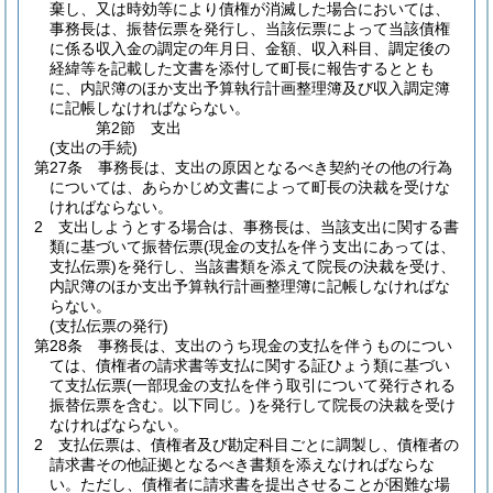
棄し、又は時効等により債権が消滅した場合においては、
事務長は、振替伝票を発行し、当該伝票によって当該債権
に係る収入金の調定の年月日、金額、収入科目、調定後の
経緯等を記載した文書を添付して町長に報告するととも
に、内訳簿のほか支出予算執行計画整理簿及び収入調定簿
に記帳しなければならない。
第2節
支出
(支出の手続)
第27条
事務長は、支出の原因となるべき契約その他の行為
については、あらかじめ文書によって町長の決裁を受けな
ければならない。
2
支出しようとする場合は、事務長は、当該支出に関する書
類に基づいて振替伝票
(現金の支払を伴う支出にあっては、
支払伝票)
を発行し、当該書類を添えて院長の決裁を受け、
内訳簿のほか支出予算執行計画整理簿に記帳しなければな
らない。
(支払伝票の発行)
第28条
事務長は、支出のうち現金の支払を伴うものについ
ては、債権者の請求書等支払に関する証ひょう類に基づい
て支払伝票
(一部現金の支払を伴う取引について発行される
振替伝票を含む。以下同じ。)
を発行して院長の決裁を受け
なければならない。
2
支払伝票は、債権者及び勘定科目ごとに調製し、債権者の
請求書その他証拠となるべき書類を添えなければならな
い。
ただし、債権者に請求書を提出させることが困難な場