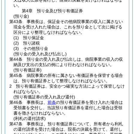
又は収入伝票を発行し、院長の決裁を受けなければならな
い。
第4章
預り金及び預り有価証券
(預り金)
第43条
事務長は、保証金その他病院事業の収入に属さない
現金を受け入れた場合は、これを預り金として次に掲げる
区分により整理しなければならない。
(1)
預り保証金
(2)
預り諸税
(3)
その他預り金
(預り金の受入れ及び払出し)
第44条
預り金の受入れ及び払出しは、病院事業の収入の収
納及び支出の支払の例により行わなければならない。
(預り有価証券)
第45条
病院事業の所有に属さない有価証券を保管する場合
は、預り有価証券として整理しなければならない。
2
預り有価証券は、安全かつ確実な方法によって保管しなけ
ればならない。
(預り有価証券の受入れ及び還付)
第46条
事務長は、
前条
の預り有価証券を受け入れた場合は
受領書を交付し、当該預り有価証券を還付した場合は受領
書を徴さなければならない。
(利札の還付請求)
第47条
事務長は、預り有価証券について、所有者から利札
の還付請求を受けた場合は、院長の決裁を受けて、還付し