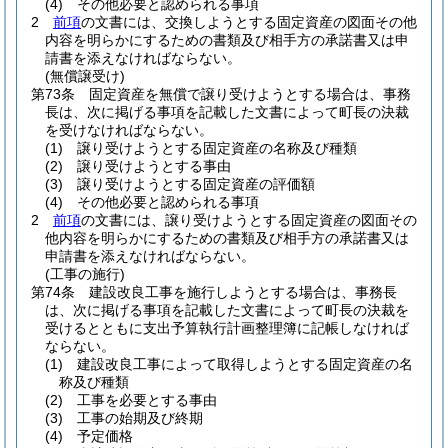
(4)
その他必要と認められる事項
2
前項
の文書には、交換しようとする固定資産の図面その他
内容を明らかにするための書類及び相手方の承諾書又は申
請書を添えなければならない。
(無償譲受け)
第73条
固定資産を無償で譲り受けようとする場合は、事務
長は、次に掲げる事項を記載した文書によって町長の決裁
を受けなければならない。
(1)
譲り受けようとする固定資産の名称及び種類
(2)
譲り受けようとする事由
(3)
譲り受けようとする固定資産の評価額
(4)
その他必要と認められる事項
2
前項
の文書には、譲り受けようとする固定資産の図面その
他内容を明らかにするための書類及び相手方の承諾書又は
申請書を添えなければならない。
(工事の施行)
第74条
建設改良工事を施行しようとする場合は、事務長
は、次に掲げる事項を記載した文書によって町長の決裁を
受けるとともに支出予算執行計画整理簿に記帳しなければ
ならない。
(1)
建設改良工事によって取得しようとする固定資産の名
称及び種類
(2)
工事を必要とする事由
(3)
工事の始期及び終期
(4)
予定価格