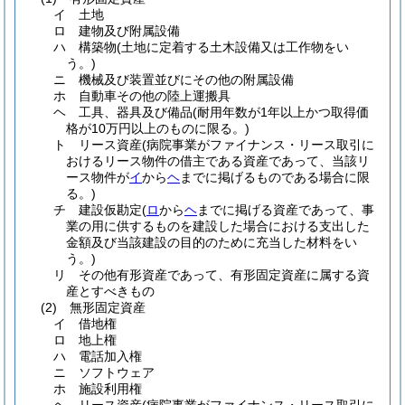
イ
土地
ロ
建物及び附属設備
ハ
構築物
(土地に定着する土木設備又は工作物をい
う。)
ニ
機械及び装置並びにその他の附属設備
ホ
自動車その他の陸上運搬具
ヘ
工具、器具及び備品
(耐用年数が1年以上かつ取得価
格が10万円以上のものに限る。)
ト
リース資産
(病院事業がファイナンス・リース取引に
おけるリース物件の借主である資産であって、当該リ
ース物件が
イ
から
ヘ
までに掲げるものである場合に限
る。)
チ
建設仮勘定
(
ロ
から
ヘ
までに掲げる資産であって、事
業の用に供するものを建設した場合における支出した
金額及び当該建設の目的のために充当した材料をい
う。)
リ
その他有形資産であって、有形固定資産に属する資
産とすべきもの
(2)
無形固定資産
イ
借地権
ロ
地上権
ハ
電話加入権
ニ
ソフトウェア
ホ
施設利用権