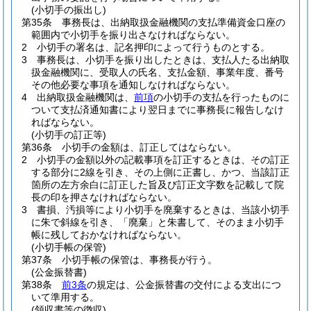
(小切手の振出し)
第35条
事務長は、出納取扱金融機関の支払準備資金口座の
範囲内で小切手を振り出さなければならない。
2
小切手の署名は、記名押印によって行うものとする。
3
事務長は、小切手を振り出したときは、支払人たる出納取
扱金融機関に、受取人の氏名、支払金額、事業年度、番号
その他必要な事項を通知しなければならない。
4
出納取扱金融機関は、
前項
の小切手の支払を行ったものに
ついて支払済通知書により翌日までに事務長に報告しなけ
ればならない。
(小切手の訂正等)
第36条
小切手の金額は、訂正してはならない。
2
小切手の金額以外の記載事項を訂正するときは、その訂正
する部分に2線を引き、その上側に正書し、かつ、当該訂正
箇所の左方余白に訂正した旨及び訂正文字数を記載して院
長の印を押さなければならない。
3
書損、汚損等により小切手を廃棄するときは、当該小切手
に朱で斜線を引き、「廃棄」と朱書して、そのまま小切手
帳に残しておかなければならない。
(小切手帳の保管)
第37条
小切手帳の保管は、事務長が行う。
(公金振替書)
第38条
前3条
の規定は、公金振替書の交付による支出につ
いて準用する。
(領収書等の徴収)