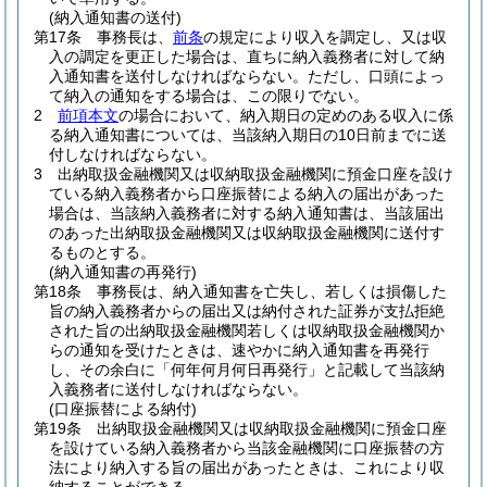
(納入通知書の送付)
第17条
事務長は、
前条
の規定により収入を調定し、又は収
入の調定を更正した場合は、直ちに納入義務者に対して納
入通知書を送付しなければならない。
ただし、口頭によっ
て納入の通知をする場合は、この限りでない。
2
前項本文
の場合において、納入期日の定めのある収入に係
る納入通知書については、当該納入期日の10日前までに送
付しなければならない。
3
出納取扱金融機関又は収納取扱金融機関に預金口座を設け
ている納入義務者から口座振替による納入の届出があった
場合は、当該納入義務者に対する納入通知書は、当該届出
のあった出納取扱金融機関又は収納取扱金融機関に送付す
るものとする。
(納入通知書の再発行)
第18条
事務長は、納入通知書を亡失し、若しくは損傷した
旨の納入義務者からの届出又は納付された証券が支払拒絶
された旨の出納取扱金融機関若しくは収納取扱金融機関か
らの通知を受けたときは、速やかに納入通知書を再発行
し、その余白に「何年何月何日再発行」と記載して当該納
入義務者に送付しなければならない。
(口座振替による納付)
第19条
出納取扱金融機関又は収納取扱金融機関に預金口座
を設けている納入義務者から当該金融機関に口座振替の方
法により納入する旨の届出があったときは、これにより収