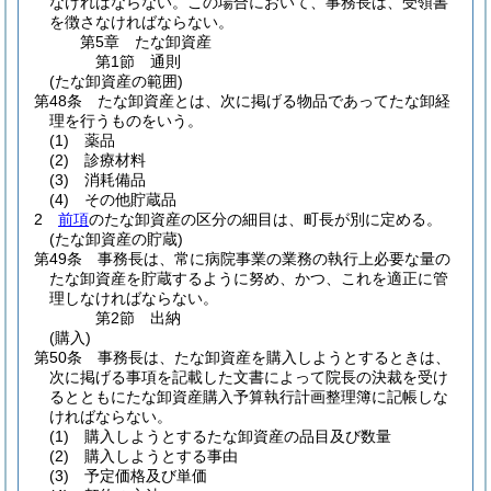
なければならない。
この場合において、事務長は、受領書
を徴さなければならない。
第5章
たな卸資産
第1節
通則
(たな卸資産の範囲)
第48条
たな卸資産とは、次に掲げる物品であってたな卸経
理を行うものをいう。
(1)
薬品
(2)
診療材料
(3)
消耗備品
(4)
その他貯蔵品
2
前項
のたな卸資産の区分の細目は、町長が別に定める。
(たな卸資産の貯蔵)
第49条
事務長は、常に病院事業の業務の執行上必要な量の
たな卸資産を貯蔵するように努め、かつ、これを適正に管
理しなければならない。
第2節
出納
(購入)
第50条
事務長は、たな卸資産を購入しようとするときは、
次に掲げる事項を記載した文書によって院長の決裁を受け
るとともにたな卸資産購入予算執行計画整理簿に記帳しな
ければならない。
(1)
購入しようとするたな卸資産の品目及び数量
(2)
購入しようとする事由
(3)
予定価格及び単価