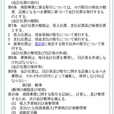
(会計伝票の発行)
第6条
病院事業に係る取引については、その取引の発生の都
度、証拠となるべき書類に基づいて会計伝票を発行するも
のとする。
(会計伝票の種類)
第7条
会計伝票の種類は、収入伝票、支払伝票及び振替伝票
とする。
2
収入伝票は、現金収納の取引について発行する。
3
支払伝票は、現金支払の取引について発行する。
4
振替伝票は、
前2項
に規定する取引以外の取引について発
行する。
(会計伝票の整理及び日計表の作成)
第8条
事務長は、毎日会計伝票を整理し、日計表を作成しな
ければならない。
(会計伝票の保存等)
第9条
会計伝票は、日計表及び取引に関する証拠となるべき
書類は、それぞれの日付によって編集し、保存しなければ
ならない。
第2節
帳簿
(帳簿の種類及び保管)
第10条
病院事業に関する取引を記録し、計算し、及び整理
するため、次の会計帳簿を備える。
(1)
収入予算執行計画整理簿
(2)
支出
(たな卸資産購入)
予算執行計画整理簿
(3)
総勘定元帳