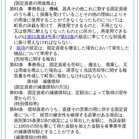
(固定資産の用途廃止)
第81条
事務長は、機械、器具その他これに類する固定資産
のうち著しく損傷を受けていることその他の理由によりそ
の用途に使用することができなくなったものについては、
町長の決裁を受けて、再使用できるものと、不用となり、
又は使用に耐えなくなったものとに区分し、再使用できる
ものは
第51条第4号
及び
第53条
の規定に準じてたな卸資産
に振り替えなければならない。
2
前項
の規定は、固定資産を撤去した場合において発生した
物品について準用する。
(売却等に関する報告)
第82条
事務長は、固定資産を売却し、撤去し、廃棄し、又
は用途を廃止した場合は、遅滞なく当該売却等に関する報
告書を作成して町長に報告しなければならない。
第4節
減価償却
(固定資産の減価償却の方法)
第83条
固定資産の減価償却は、定額法によって取得の翌年
度から行う。
(特別償却率)
第84条
償却資産のうち、直接その営業の用に供する固定資
産について、経営の健全性を確保する必要がある場合は、
規則第15条第1項の規定により算出した金額に、当該金額
に100分の50を乗じて得た金額を加えた金額を各事業年度
の減価償却額とすることができる。
(減価償却の特例)