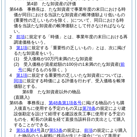
第4節
たな卸資産の評価
第64条
事務長は、たな卸資産で事業年度の末日における時
価が同日における当該たな卸資産の帳簿価額より低いもの
(重要性の乏しいものを除く。)
について、同日における時
価を当該たな卸資産の帳簿価額として付さなければならな
い。
2
前項
に規定する「時価」とは、事業年度の末日における再
調達価格をいう。
3
第1項
に規定する「重要性の乏しいもの」とは、次に掲げ
るたな卸資産をいう。
(1)
受入価格が10万円未満のたな卸資産
(2)
受入価格が資産総額の100分の1未満のたな卸資産
(
前
号
に掲げるものを除く。)
4
第1項
に規定する重要性の乏しいたな卸資産については、
同項
に規定する時価による評価を行わず、受入価格を帳簿
価額とする。
第6章
たな卸資産以外の物品
(直購入)
第65条
事務長は、
第48条第1項各号
に掲げる物品のうち購
入後直ちに使用する予定のもの又は
第78条
の規定により建
設仮勘定を設けて経理する建設改良工事に使用する予定の
ものを、町長の決裁を経て直接当該科目の支出として購入
することができる。
2
第51条第4号
及び
第53条
の規定は、
前項
の規定により購入
した物品のうち材料に残品が生じた場合について準用す