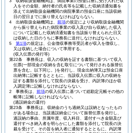
3
収納取扱金融機関は、病院事業の預金口座に受け入れた収
入をその金額、納付者の氏名等を記載した収納済通知書を
添えて出納取扱金融機関の病院事業の預金口座に当該収納
日の翌日までに振り替えなければならない。
4
出納取扱金融機関は、
前項
の規定により収納取扱金融機関
から振り替えられた病院事業の収入及び自ら収納した収入
について記載した収納済通知書を当該振り替えられた日又
は収納した日のうちに事務長に送付しなければならない。
5
第1項
の規定は、公金徴収事務等受託者が収入を徴収し、
又は収納した場合について準用する。
(収入伝票の発行等)
第22条
事務長は、収入の収納を証する書類に基づいて収入
伝票
(一部現金の収納を含む取引について発行される振替伝
票を含む。以下同じ。)
を発行し、現金出納簿又は預金口座
出納簿に記帳するとともに、当該収入伝票に収入の収納を
証する書類を添付して院長の決裁を受け、内訳簿のほか収
入調定簿に記帳しなければならない。
2
事務長は、
前項
の収入伝票に基づいて総勘定元帳その他の
帳簿に記帳しなければならない。
(過誤納金の還付)
第23条
事務長は、収納金のうち過納又は誤納となったもの
がある場合は、当該過誤納金について振替伝票を発行し、
過誤納の事由、所属年度、収入科目、還付すべき金額及び
還付すべき納入者を明らかにした書類を添付して院長の決
裁を受けて、その旨を納入者に通知するとともに、内訳簿