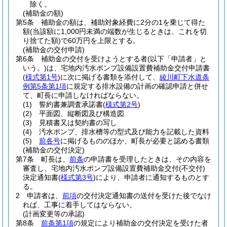
除く。
(補助金の額)
第5条
補助金の額は、補助対象経費に2分の1を乗じて得た
額
(当該額に1,000円未満の端数が生じるときは、これを切
り捨てた額)
で60万円を上限とする。
(補助金の交付申請)
第6条
補助金の交付を受けようとする者
(以下「申請者」と
いう。)
は、宅地内汚水ポンプ設備設置費補助金交付申請書
(
様式第1号
)
に次に掲げる書類を添付して、
綾川町下水道条
例第5条第1項
に規定する排水設備の計画の確認申請と併せ
て、町長に申請しなければならない。
(1)
誓約書兼調査承諾書
(
様式第2号
)
(2)
平面図、縦断図及び構造図
(3)
見積書又は契約書の写し
(4)
汚水ポンプ、排水槽等の型式及び能力を記載した資料
(5)
前各号
に掲げるもののほか、町長が必要と認める書類
(補助金の交付決定)
第7条
町長は、
前条
の申請書を受理したときは、その内容を
審査し、宅地内汚水ポンプ設備設置費補助金交付
(不交付)
決定通知書
(
様式第3号
)
により、申請者に通知するものとす
る。
2
申請者は、
前項
の交付決定通知書の送付を受けた後でなけ
れば、工事に着手してはならない。
(計画変更等の承認)
第8条
前条第1項
の規定により補助金の交付決定を受けた者