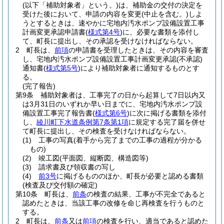
(以下「補助対象者」という。)
は、補助金の交付の決定を
受けた後において、申請の内容を変更
(中止を含む。)
しよ
うとするときは、速やかに宅地内汚水ポンプ設備設置工事
計画変更承認申請書
(
様式第4号
)
に、必要な書類を添付し
て、町長に提出し、その承認を受けなければならない。
2
町長は、
前項
の申請書を受理したときは、その内容を審査
し、宅地内汚水ポンプ設備設置工事計画変更承認
(不承認)
通知書
(
様式第5号
)
により補助対象者に通知するものとす
る。
(完了報告)
第9条
補助対象者は、工事完了の日から起算して7日以内又
は3月31日のいずれか早い日までに、宅地内汚水ポンプ設
備設置工事完了報告書
(
様式第6号
)
に次に掲げる書類を添付
し、
綾川町下水道条例第7条第1項
に規定する完了届を併せ
て町長に提出し、その検査を受けなければならない。
(1)
工事の写真
(着手から完了までの工事の過程が分かる
もの)
(2)
竣工図
(平面図、縦断図、構造図等)
(3)
請求書及び領収書の写し
(4)
前3号
に掲げるもののほか、町長が必要と認める書類
(検査及び交付額の確定)
第10条
町長は、
前条
の検査の結果、工事が不完全であると
認めたときは、当該工事の改修を命じ再検査を行うものと
する。
2
町長は、
前条
又は
前項
の検査を行い、適当であると認めた