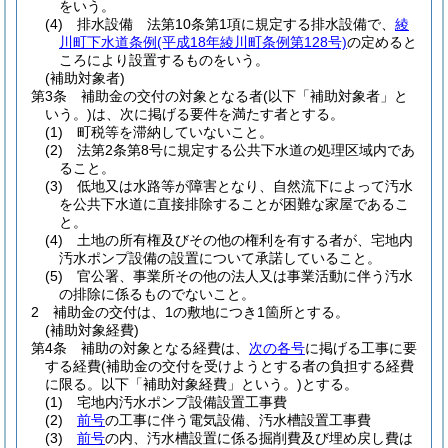
をいう。
(4)
排水設備 法第10条第1項に規定する排水設備で、
綾
川町下水道条例
(平成18年綾川町条例第128号)
の定めると
ころにより設置するものをいう。
(補助対象者)
第3条
補助金の交付の対象となる者
(以下「補助対象者」と
いう。)
は、次に掲げる要件を満たす者とする。
(1)
町税等を滞納していないこと。
(2)
法第2条第8号に規定する公共下水道の処理区域内であ
ること。
(3)
低地又は水路等が障害となり、自然流下によって汚水
を公共下水道に直接排除することが困難な家屋であるこ
と。
(4)
土地の所有権及びその他の権利を有する者が、宅地内
汚水ポンプ設備の設置について承諾していること。
(5)
官公署、事業所その他の法人又は事業活動に伴う汚水
の排除に係るものでないこと。
2
補助金の交付は、1の敷地につき1箇所とする。
(補助対象経費)
第4条
補助の対象となる経費は、
次の各号
に掲げる工事に要
する経費
(補助金の交付を受けようとする者の負担する経費
に限る。以下「補助対象経費」という。)
とする。
(1)
宅地内汚水ポンプ設備設置工事費
(2)
前号
の工事に伴う電気設備、汚水槽設置工事費
(3)
前号
の内、汚水槽設置に係る掘削費及び埋め戻し費は