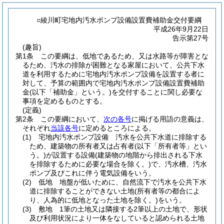
○綾川町宅地内汚水ポンプ設備設置費補助金交付要綱
平成26年9月22日
告示第27号
(趣旨)
第1条
この要綱は、低地であるため、又は水路等が障害とな
るため、汚水の排除が困難となる家屋において、公共下水
道を利用するために宅地内汚水ポンプ設備を設置する者に
対して、予算の範囲内で宅地内汚水ポンプ設備設置費補助
金
(以下「補助金」という。)
を交付することに関し必要な
事項を定めるものとする。
(定義)
第2条
この要綱において、
次の各号
に掲げる用語の意義は、
それぞれ
当該各号
に定めるところによる。
(1)
宅地内汚水ポンプ設備 汚水を公共下水道に排除する
ため、建築物の所有者又は占有者
(以下「所有者等」とい
う。)
が設置する設備
(建築物の地階から排出される下水
を排除するために必要な場合を除く。)
で、汚水槽、汚水
ポンプ及びこれに伴う電気設備をいう。
(2)
低地 地盤が低いために、自然流下で汚水を公共下水
道に排除することができない土地
(所有者等の都合によ
り、人為的に低地となった土地を除く。)
をいう。
(3)
敷地 1筆の土地又は隣接する2筆以上の土地で、形状
及び利用状況により一体をなしていると認められる土地