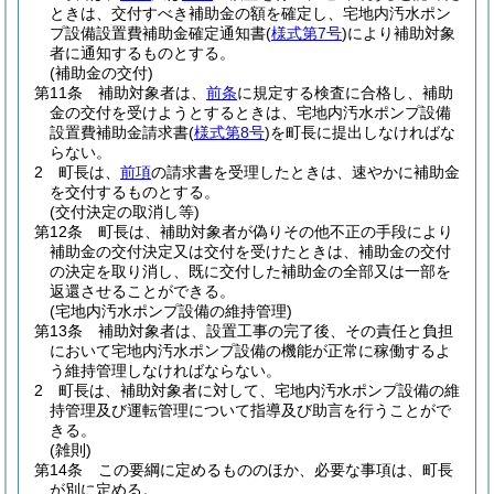
ときは、交付すべき補助金の額を確定し、宅地内汚水ポン
プ設備設置費補助金確定通知書
(
様式第7号
)
により補助対象
者に通知するものとする。
(補助金の交付)
第11条
補助対象者は、
前条
に規定する検査に合格し、補助
金の交付を受けようとするときは、宅地内汚水ポンプ設備
設置費補助金請求書
(
様式第8号
)
を町長に提出しなければな
らない。
2
町長は、
前項
の請求書を受理したときは、速やかに補助金
を交付するものとする。
(交付決定の取消し等)
第12条
町長は、補助対象者が偽りその他不正の手段により
補助金の交付決定又は交付を受けたときは、補助金の交付
の決定を取り消し、既に交付した補助金の全部又は一部を
返還させることができる。
(宅地内汚水ポンプ設備の維持管理)
第13条
補助対象者は、設置工事の完了後、その責任と負担
において宅地内汚水ポンプ設備の機能が正常に稼働するよ
う維持管理しなければならない。
2
町長は、補助対象者に対して、宅地内汚水ポンプ設備の維
持管理及び運転管理について指導及び助言を行うことがで
きる。
(雑則)
第14条
この要綱に定めるもののほか、必要な事項は、町長
が別に定める。