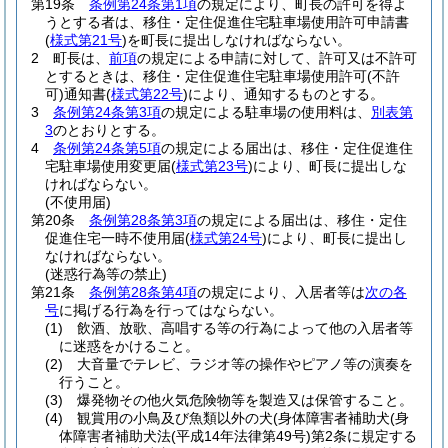
第19条
条例第24条第1項
の規定により、町長の許可を得よ
うとする者は、移住・定住促進住宅駐車場使用許可申請書
(
様式第21号
)
を町長に提出しなければならない。
2
町長は、
前項
の規定による申請に対して、許可又は不許可
とするときは、移住・定住促進住宅駐車場使用許可
(不許
可)
通知書
(
様式第22号
)
により、通知するものとする。
3
条例第24条第3項
の規定による駐車場の使用料は、
別表第
3
のとおりとする。
4
条例第24条第5項
の規定による届出は、移住・定住促進住
宅駐車場使用変更届
(
様式第23号
)
により、町長に提出しな
ければならない。
(不使用届)
第20条
条例第28条第3項
の規定による届出は、移住・定住
促進住宅一時不使用届
(
様式第24号
)
により、町長に提出し
なければならない。
(迷惑行為等の禁止)
第21条
条例第28条第4項
の規定により、入居者等は
次の各
号
に掲げる行為を行ってはならない。
(1)
飲酒、放歌、高唱する等の行為によって他の入居者等
に迷惑をかけること。
(2)
大音量でテレビ、ラジオ等の操作やピアノ等の演奏を
行うこと。
(3)
爆発物その他火気危険物等を製造又は保管すること。
(4)
観賞用の小鳥及び魚類以外の犬
(身体障害者補助犬
(身
体障害者補助犬法
(平成14年法律第49号)
第2条に規定する