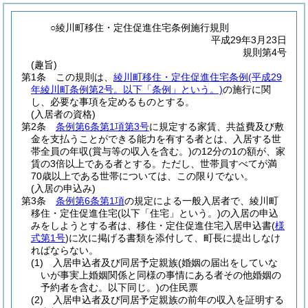
○綾川町移住・定住促進住宅条例施行規則
平成29年3月23日
規則第4号
(趣旨)
第1条
この規則は、
綾川町移住・定住促進住宅条例
(平成29
年綾川町条例第2号。以下「条例」という。)
の施行に関
し、必要な事項を定めるものとする。
(入居者の資格)
第2条
条例第6条第1項第3号
に規定する家賃、共益費及び敷
金を支払うことができる能力を有する者とは、入居する世
帯全員の年収
(賞与等の収入を含む。)
の12分の1の額が、家
賃の3倍以上である者とする。
ただし、世帯員すべてが満
70歳以上である世帯については、この限りでない。
(入居の申込み)
第3条
条例第6条第1項
の規定による一般入居者で、綾川町
移住・定住促進住宅
(以下「住宅」という。)
の入居の申込
みをしようとする者は、移住・定住促進住宅入居申込書
(
様
式第1号
)
に次に掲げる書類を添付して、町長に提出しなけ
ればならない。
(1)
入居申込者及び同居予定親族
(婚姻の届出をしていな
いが事実上婚姻関係と同様の事情にある者その他婚姻の
予約者を含む。以下同じ。)
の住民票
(2)
入居申込者及び同居予定親族の前年の収入を証明する