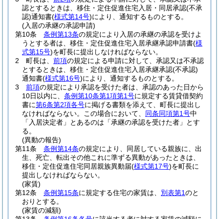
認とするときは、移住・定住促進住宅入居・同居承認
(不承
認)
通知書
(
様式第14号
)
により、通知するものとする。
(入居の承継の承認申請)
第10条
条例第13条
の規定により入居の承継の承認を受けよ
うとする者は、移住・定住促進住宅入居承継承認申請書
(
様
式第15号
)
を町長に提出しなければならない。
2
町長は、
前項
の規定による申請に対して、承認又は不承認
とするときは、移住・定住促進住宅入居承継承認
(不承認)
通知書
(
様式第16号
)
により、通知するものとする。
3
前項
の規定により承認を受けた者は、承認のあった日から
10日以内に、
条例第10条第1項第1号
に規定する賃貸借契約
書に
第6条第2項各号
に掲げる書類を添えて、町長に提出し
なければならない。
この場合において、
同条同項第1号
中
「入居決定者」とあるのは「承継の承認を受けた者」とす
る。
(異動の報告)
第11条
条例第14条
の規定により、同居している親族に、出
生、死亡、転出その他これに準ずる異動があったときは、
移住・定住促進住宅同居親族異動届
(
様式第17号
)
を町長に
提出しなければならない。
(家賃)
第12条
条例第15条
に規定する住宅の家賃は、
別表第1
のと
おりとする。
(家賃の減額)