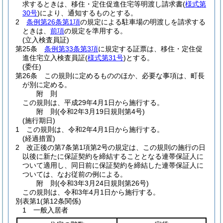
求するときは、移住・定住促進住宅等明渡し請求書
(
様式第
30号
)
により、通知するものとする。
2
条例第26条第1項
の規定による駐車場の明渡しを請求する
ときは、
前項
の規定を準用する。
(立入検査員証)
第25条
条例第33条第3項
に規定する証票は、移住・定住促
進住宅立入検査員証
(
様式第31号
)
とする。
(委任)
第26条
この規則に定めるもののほか、必要な事項は、町長
が別に定める。
附
則
この規則は、平成29年4月1日から施行する。
附
則
(令和2年3月19日
規則第4号)
(施行期日)
1
この規則は、令和2年4月1日から施行する。
(経過措置)
2
改正後の第7条第1項第2号の規定は、この規則の施行の日
以後に新たに保証契約を締結することとなる連帯保証人に
ついて適用し、同日前に保証契約を締結した連帯保証人に
ついては、なお従前の例による。
附
則
(令和3年3月24日
規則第26号)
この規則は、令和3年4月1日から施行する。
別表第1
(第12条関係)
1 一般入居者