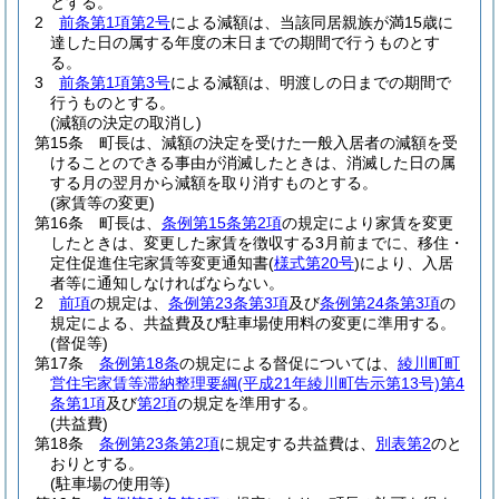
とする。
2
前条第1項第2号
による減額は、当該同居親族が満15歳に
達した日の属する年度の末日までの期間で行うものとす
る。
3
前条第1項第3号
による減額は、明渡しの日までの期間で
行うものとする。
(減額の決定の取消し)
第15条
町長は、減額の決定を受けた一般入居者の減額を受
けることのできる事由が消滅したときは、消滅した日の属
する月の翌月から減額を取り消すものとする。
(家賃等の変更)
第16条
町長は、
条例第15条第2項
の規定により家賃を変更
したときは、変更した家賃を徴収する3月前までに、移住・
定住促進住宅家賃等変更通知書
(
様式第20号
)
により、入居
者等に通知しなければならない。
2
前項
の規定は、
条例第23条第3項
及び
条例第24条第3項
の
規定による、共益費及び駐車場使用料の変更に準用する。
(督促等)
第17条
条例第18条
の規定による督促については、
綾川町町
営住宅家賃等滞納整理要綱
(平成21年綾川町告示第13号)
第4
条第1項
及び
第2項
の規定を準用する。
(共益費)
第18条
条例第23条第2項
に規定する共益費は、
別表第2
のと
おりとする。
(駐車場の使用等)