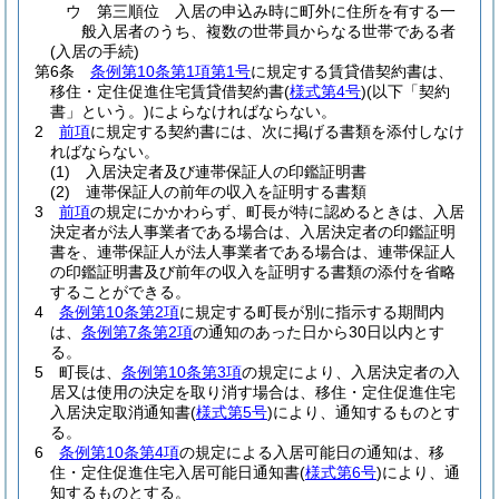
ウ
第三順位 入居の申込み時に町外に住所を有する一
般入居者のうち、複数の世帯員からなる世帯である者
(入居の手続)
第6条
条例第10条第1項第1号
に規定する賃貸借契約書は、
移住・定住促進住宅賃貸借契約書
(
様式第4号
)
(以下「契約
書」という。)
によらなければならない。
2
前項
に規定する契約書には、次に掲げる書類を添付しなけ
ればならない。
(1)
入居決定者及び連帯保証人の印鑑証明書
(2)
連帯保証人の前年の収入を証明する書類
3
前項
の規定にかかわらず、町長が特に認めるときは、入居
決定者が法人事業者である場合は、入居決定者の印鑑証明
書を、連帯保証人が法人事業者である場合は、連帯保証人
の印鑑証明書及び前年の収入を証明する書類の添付を省略
することができる。
4
条例第10条第2項
に規定する町長が別に指示する期間内
は、
条例第7条第2項
の通知のあった日から30日以内とす
る。
5
町長は、
条例第10条第3項
の規定により、入居決定者の入
居又は使用の決定を取り消す場合は、移住・定住促進住宅
入居決定取消通知書
(
様式第5号
)
により、通知するものとす
る。
6
条例第10条第4項
の規定による入居可能日の通知は、移
住・定住促進住宅入居可能日通知書
(
様式第6号
)
により、通
知するものとする。