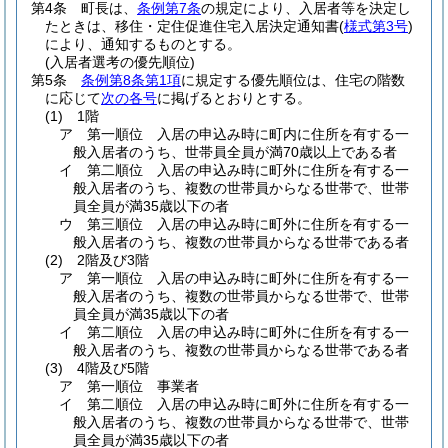
第4条
町長は、
条例第7条
の規定により、入居者等を決定し
たときは、移住・定住促進住宅入居決定通知書
(
様式第3号
)
により、通知するものとする。
(入居者選考の優先順位)
第5条
条例第8条第1項
に規定する優先順位は、住宅の階数
に応じて
次の各号
に掲げるとおりとする。
(1)
1階
ア
第一順位 入居の申込み時に町内に住所を有する一
般入居者のうち、世帯員全員が満70歳以上である者
イ
第二順位 入居の申込み時に町外に住所を有する一
般入居者のうち、複数の世帯員からなる世帯で、世帯
員全員が満35歳以下の者
ウ
第三順位 入居の申込み時に町外に住所を有する一
般入居者のうち、複数の世帯員からなる世帯である者
(2)
2階及び3階
ア
第一順位 入居の申込み時に町外に住所を有する一
般入居者のうち、複数の世帯員からなる世帯で、世帯
員全員が満35歳以下の者
イ
第二順位 入居の申込み時に町外に住所を有する一
般入居者のうち、複数の世帯員からなる世帯である者
(3)
4階及び5階
ア
第一順位 事業者
イ
第二順位 入居の申込み時に町外に住所を有する一
般入居者のうち、複数の世帯員からなる世帯で、世帯
員全員が満35歳以下の者