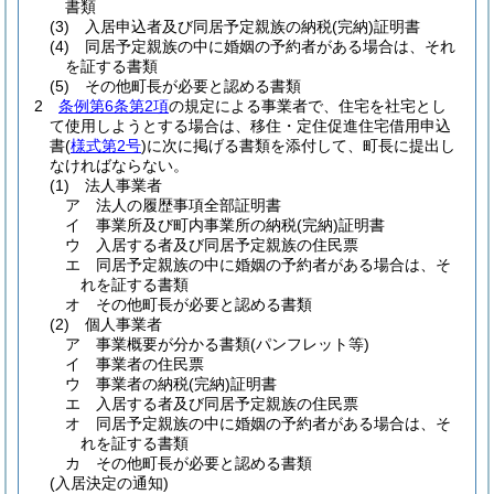
書類
(3)
入居申込者及び同居予定親族の納税
(完納)
証明書
(4)
同居予定親族の中に婚姻の予約者がある場合は、それ
を証する書類
(5)
その他町長が必要と認める書類
2
条例第6条第2項
の規定による事業者で、住宅を社宅とし
て使用しようとする場合は、移住・定住促進住宅借用申込
書
(
様式第2号
)
に次に掲げる書類を添付して、町長に提出し
なければならない。
(1)
法人事業者
ア
法人の履歴事項全部証明書
イ
事業所及び町内事業所の納税
(完納)
証明書
ウ
入居する者及び同居予定親族の住民票
エ
同居予定親族の中に婚姻の予約者がある場合は、そ
れを証する書類
オ
その他町長が必要と認める書類
(2)
個人事業者
ア
事業概要が分かる書類
(パンフレット等)
イ
事業者の住民票
ウ
事業者の納税
(完納)
証明書
エ
入居する者及び同居予定親族の住民票
オ
同居予定親族の中に婚姻の予約者がある場合は、そ
れを証する書類
カ
その他町長が必要と認める書類
(入居決定の通知)