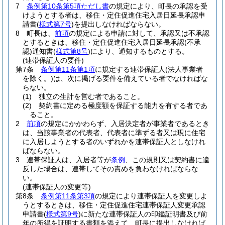
7
条例第10条第5項ただし書
の規定により、町長の承認を受
けようとする者は、移住・定住促進住宅入居日延長承認申
請書
(
様式第7号
)
を提出しなければならない。
8
町長は、
前項
の規定による申請に対して、承認又は不承認
とするときは、移住・定住促進住宅入居日延長承認
(不承
認)
通知書
(
様式第8号
)
により、通知するものとする。
(連帯保証人の要件)
第7条
条例第11条第1項
に規定する連帯保証人
(法人事業者
を除く。)
は、次に掲げる要件を備えている者でなければな
らない。
(1)
独立の生計を営む者であること。
(2)
契約書に定める極度額を保証する能力を有する者であ
ること。
2
前項
の規定にかかわらず、入居決定者が事業者であるとき
は、当該事業者の代表者、代表者に準ずる者又は現に住宅
に入居しようとする者のいずれかを連帯保証人としなけれ
ばならない。
3
連帯保証人は、入居者等が
条例
、この規則又は契約書に違
反した場合は、連帯してその責めを負わなければならな
い。
(連帯保証人の変更等)
第8条
条例第11条第3項
の規定により連帯保証人を変更しよ
うとするときは、移住・定住促進住宅連帯保証人変更承認
申請書
(
様式第9号
)
に新たな連帯保証人の印鑑証明書及び前
年の所得を証明する書類を添えて、町長に提出しなければ