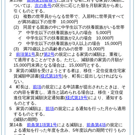
第13条
条例第16条各号
に該当する者に対する家賃の減額に
ついては、
次の各号
の区分に応じた額を月額家賃から差し
引くものとする。
(1)
複数の世帯員からなる世帯で、入居時に世帯員すべて
が満35歳以下の世帯 10,000円
(2)
同居する親族の中に中学生以下の扶養親族がいる世帯
ア
中学生以下の扶養親族が1人の場合 5,000円
イ
中学生以下の扶養親族が2人の場合 10,000円
ウ
中学生以下の扶養親族が3人以上の場合 15,000円
(3)
満70歳以上の高齢者のみの世帯 15,000円
2
前項第1号
及び
第2号
の規定による家賃の減額は、重複し
て適用することができる。
ただし、減額後の家賃の月額が
15,000円未満となる場合は、15,000円とする。
3
家賃の減額を受けようとする者は、移住・定住促進住宅家
賃減額申請書
(
様式第18号
)
を、町長に提出しなければなら
ない。
4
町長は、
前項
の規定による申請書が提出されたときは、そ
の内容を審査し、適当と認められる場合は、移住・定住促
進住宅家賃減額決定通知書
(
様式第19号
)
により、通知する
ものとする。
5
家賃の減額は、
前項
の規定による通知を行った月から適用
するものとする。
(減額の期間)
第14条
前条第1項第1号
による減額は、
前条第4項
の規定に
よる通知を行った年度を含み、5年度以内の期間で行うもの