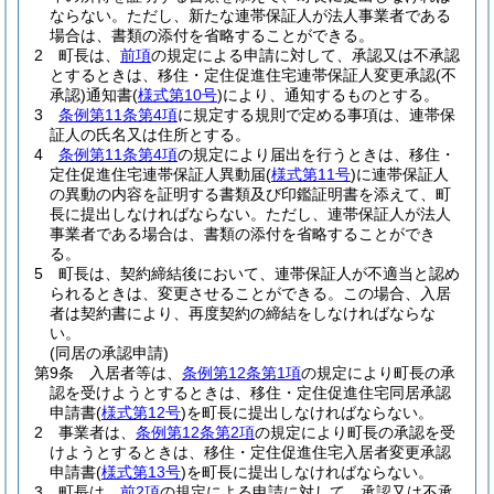
ならない。
ただし、新たな連帯保証人が法人事業者である
場合は、書類の添付を省略することができる。
2
町長は、
前項
の規定による申請に対して、承認又は不承認
とするときは、移住・定住促進住宅連帯保証人変更承認
(不
承認)
通知書
(
様式第10号
)
により、通知するものとする。
3
条例第11条第4項
に規定する規則で定める事項は、連帯保
証人の氏名又は住所とする。
4
条例第11条第4項
の規定により届出を行うときは、移住・
定住促進住宅連帯保証人異動届
(
様式第11号
)
に連帯保証人
の異動の内容を証明する書類及び印鑑証明書を添えて、町
長に提出しなければならない。
ただし、連帯保証人が法人
事業者である場合は、書類の添付を省略することができ
る。
5
町長は、契約締結後において、連帯保証人が不適当と認め
られるときは、変更させることができる。
この場合、入居
者は契約書により、再度契約の締結をしなければならな
い。
(同居の承認申請)
第9条
入居者等は、
条例第12条第1項
の規定により町長の承
認を受けようとするときは、移住・定住促進住宅同居承認
申請書
(
様式第12号
)
を町長に提出しなければならない。
2
事業者は、
条例第12条第2項
の規定により町長の承認を受
けようとするときは、移住・定住促進住宅入居者変更承認
申請書
(
様式第13号
)
を町長に提出しなければならない。
3
町長は、
前2項
の規定による申請に対して、承認又は不承