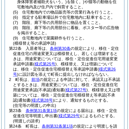
身体障害者補助犬をいう。)
を除く。)
や猫等の動物を住
宅敷地内及び住戸内で飼育すること。
(5)
住宅敷地内での物品販売等の営業行為を行うこと。
(6)
指定する駐車場以外で住宅敷地内に駐車すること。
(7)
階段、廊下等の共用部分に物品を置くこと。
(8)
階段、廊下等の共用部分に看板、ポスター等の広告物
を掲示すること。
(9)
住宅敷地内で菜園耕作を行うこと。
(模様替え等の承認申請)
第22条
入居者等は、
条例第30条
の規定により、移住・定住
促進住宅の用途変更又は模様替えし、若しくは増築すると
きは、用途変更については、移住・定住促進住宅用途変更
承認申請書
(
様式第25号
)
、模様替え、又は増築について
は、移住・定住促進住宅模様替え等承認申請書
(
様式第26
号
)
に設計図を添えて町長に提出しなければならない。
2
町長は、
前項
の規定による申請に対して、承認又は不承認
とするときは、用途変更については、移住・定住促進住宅
用途変更承認
(不承認)
通知書
(
様式第27号
)
、模様替え又は増
築については、移住・定住促進住宅模様替え等承認
(不承
認)
通知書
(
様式第28号
)
により、通知するものとする。
(住宅等の明渡しの申出)
第23条
条例第31条第1項
の規定による届出は、移住・定住
促進住宅等明渡し申出書
(
様式第29号
)
によるものとする。
(明渡しの請求)
第24条
町長は、
条例第32条第1項
の規定により明渡しを請