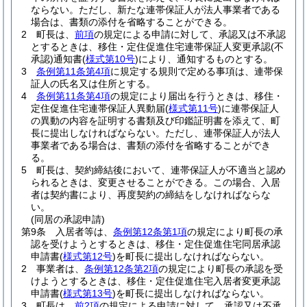
ならない。
ただし、新たな連帯保証人が法人事業者である
場合は、書類の添付を省略することができる。
2
町長は、
前項
の規定による申請に対して、承認又は不承認
とするときは、移住・定住促進住宅連帯保証人変更承認
(不
承認)
通知書
(
様式第10号
)
により、通知するものとする。
3
条例第11条第4項
に規定する規則で定める事項は、連帯保
証人の氏名又は住所とする。
4
条例第11条第4項
の規定により届出を行うときは、移住・
定住促進住宅連帯保証人異動届
(
様式第11号
)
に連帯保証人
の異動の内容を証明する書類及び印鑑証明書を添えて、町
長に提出しなければならない。
ただし、連帯保証人が法人
事業者である場合は、書類の添付を省略することができ
る。
5
町長は、契約締結後において、連帯保証人が不適当と認め
られるときは、変更させることができる。
この場合、入居
者は契約書により、再度契約の締結をしなければならな
い。
(同居の承認申請)
第9条
入居者等は、
条例第12条第1項
の規定により町長の承
認を受けようとするときは、移住・定住促進住宅同居承認
申請書
(
様式第12号
)
を町長に提出しなければならない。
2
事業者は、
条例第12条第2項
の規定により町長の承認を受
けようとするときは、移住・定住促進住宅入居者変更承認
申請書
(
様式第13号
)
を町長に提出しなければならない。
3
町長は、
前2項
の規定による申請に対して、承認又は不承