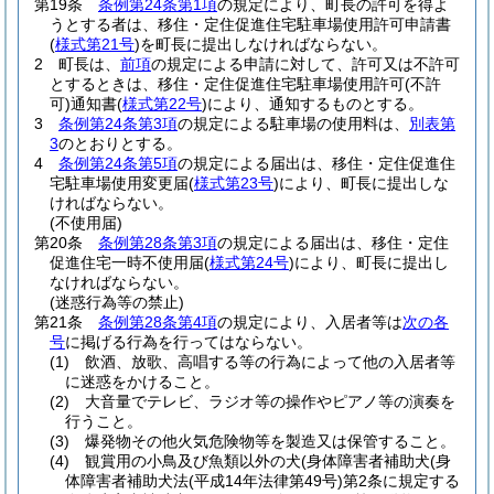
第19条
条例第24条第1項
の規定により、町長の許可を得よ
うとする者は、移住・定住促進住宅駐車場使用許可申請書
(
様式第21号
)
を町長に提出しなければならない。
2
町長は、
前項
の規定による申請に対して、許可又は不許可
とするときは、移住・定住促進住宅駐車場使用許可
(不許
可)
通知書
(
様式第22号
)
により、通知するものとする。
3
条例第24条第3項
の規定による駐車場の使用料は、
別表第
3
のとおりとする。
4
条例第24条第5項
の規定による届出は、移住・定住促進住
宅駐車場使用変更届
(
様式第23号
)
により、町長に提出しな
ければならない。
(不使用届)
第20条
条例第28条第3項
の規定による届出は、移住・定住
促進住宅一時不使用届
(
様式第24号
)
により、町長に提出し
なければならない。
(迷惑行為等の禁止)
第21条
条例第28条第4項
の規定により、入居者等は
次の各
号
に掲げる行為を行ってはならない。
(1)
飲酒、放歌、高唱する等の行為によって他の入居者等
に迷惑をかけること。
(2)
大音量でテレビ、ラジオ等の操作やピアノ等の演奏を
行うこと。
(3)
爆発物その他火気危険物等を製造又は保管すること。
(4)
観賞用の小鳥及び魚類以外の犬
(身体障害者補助犬
(身
体障害者補助犬法
(平成14年法律第49号)
第2条に規定する