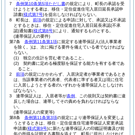
7
条例第10条第5項ただし書
の規定により、町長の承認を受
けようとする者は、移住・定住促進住宅入居日延長承認申
請書
(
様式第7号
)
を提出しなければならない。
8
町長は、
前項
の規定による申請に対して、承認又は不承認
とするときは、移住・定住促進住宅入居日延長承認
(不承
認)
通知書
(
様式第8号
)
により、通知するものとする。
(連帯保証人の要件)
第7条
条例第11条第1項
に規定する連帯保証人
(法人事業者
を除く。)
は、次に掲げる要件を備えている者でなければな
らない。
(1)
独立の生計を営む者であること。
(2)
契約書に定める極度額を保証する能力を有する者であ
ること。
2
前項
の規定にかかわらず、入居決定者が事業者であるとき
は、当該事業者の代表者、代表者に準ずる者又は現に住宅
に入居しようとする者のいずれかを連帯保証人としなけれ
ばならない。
3
連帯保証人は、入居者等が
条例
、この規則又は契約書に違
反した場合は、連帯してその責めを負わなければならな
い。
(連帯保証人の変更等)
第8条
条例第11条第3項
の規定により連帯保証人を変更しよ
うとするときは、移住・定住促進住宅連帯保証人変更承認
申請書
(
様式第9号
)
に新たな連帯保証人の印鑑証明書及び前
年の所得を証明する書類を添えて、町長に提出しなければ