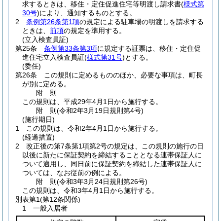
求するときは、移住・定住促進住宅等明渡し請求書
(
様式第
30号
)
により、通知するものとする。
2
条例第26条第1項
の規定による駐車場の明渡しを請求する
ときは、
前項
の規定を準用する。
(立入検査員証)
第25条
条例第33条第3項
に規定する証票は、移住・定住促
進住宅立入検査員証
(
様式第31号
)
とする。
(委任)
第26条
この規則に定めるもののほか、必要な事項は、町長
が別に定める。
附
則
この規則は、平成29年4月1日から施行する。
附
則
(令和2年3月19日
規則第4号)
(施行期日)
1
この規則は、令和2年4月1日から施行する。
(経過措置)
2
改正後の第7条第1項第2号の規定は、この規則の施行の日
以後に新たに保証契約を締結することとなる連帯保証人に
ついて適用し、同日前に保証契約を締結した連帯保証人に
ついては、なお従前の例による。
附
則
(令和3年3月24日
規則第26号)
この規則は、令和3年4月1日から施行する。
別表第1
(第12条関係)
1 一般入居者