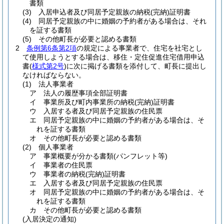
書類
(3)
入居申込者及び同居予定親族の納税
(完納)
証明書
(4)
同居予定親族の中に婚姻の予約者がある場合は、それ
を証する書類
(5)
その他町長が必要と認める書類
2
条例第6条第2項
の規定による事業者で、住宅を社宅とし
て使用しようとする場合は、移住・定住促進住宅借用申込
書
(
様式第2号
)
に次に掲げる書類を添付して、町長に提出し
なければならない。
(1)
法人事業者
ア
法人の履歴事項全部証明書
イ
事業所及び町内事業所の納税
(完納)
証明書
ウ
入居する者及び同居予定親族の住民票
エ
同居予定親族の中に婚姻の予約者がある場合は、そ
れを証する書類
オ
その他町長が必要と認める書類
(2)
個人事業者
ア
事業概要が分かる書類
(パンフレット等)
イ
事業者の住民票
ウ
事業者の納税
(完納)
証明書
エ
入居する者及び同居予定親族の住民票
オ
同居予定親族の中に婚姻の予約者がある場合は、そ
れを証する書類
カ
その他町長が必要と認める書類
(入居決定の通知)