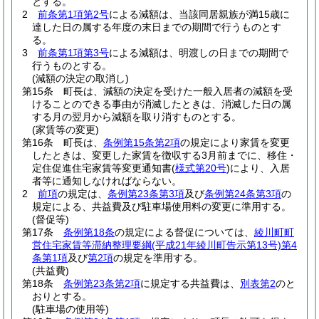
とする。
2
前条第1項第2号
による減額は、当該同居親族が満15歳に
達した日の属する年度の末日までの期間で行うものとす
る。
3
前条第1項第3号
による減額は、明渡しの日までの期間で
行うものとする。
(減額の決定の取消し)
第15条
町長は、減額の決定を受けた一般入居者の減額を受
けることのできる事由が消滅したときは、消滅した日の属
する月の翌月から減額を取り消すものとする。
(家賃等の変更)
第16条
町長は、
条例第15条第2項
の規定により家賃を変更
したときは、変更した家賃を徴収する3月前までに、移住・
定住促進住宅家賃等変更通知書
(
様式第20号
)
により、入居
者等に通知しなければならない。
2
前項
の規定は、
条例第23条第3項
及び
条例第24条第3項
の
規定による、共益費及び駐車場使用料の変更に準用する。
(督促等)
第17条
条例第18条
の規定による督促については、
綾川町町
営住宅家賃等滞納整理要綱
(平成21年綾川町告示第13号)
第4
条第1項
及び
第2項
の規定を準用する。
(共益費)
第18条
条例第23条第2項
に規定する共益費は、
別表第2
のと
おりとする。
(駐車場の使用等)