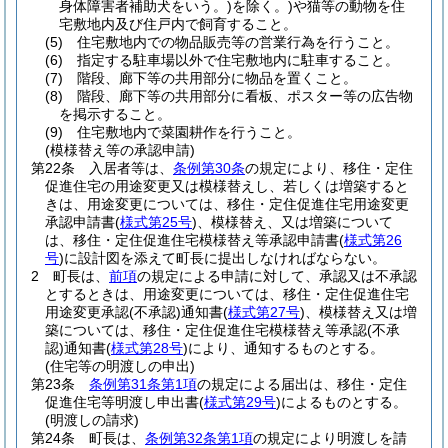
身体障害者補助犬をいう。)
を除く。)
や猫等の動物を住
宅敷地内及び住戸内で飼育すること。
(5)
住宅敷地内での物品販売等の営業行為を行うこと。
(6)
指定する駐車場以外で住宅敷地内に駐車すること。
(7)
階段、廊下等の共用部分に物品を置くこと。
(8)
階段、廊下等の共用部分に看板、ポスター等の広告物
を掲示すること。
(9)
住宅敷地内で菜園耕作を行うこと。
(模様替え等の承認申請)
第22条
入居者等は、
条例第30条
の規定により、移住・定住
促進住宅の用途変更又は模様替えし、若しくは増築すると
きは、用途変更については、移住・定住促進住宅用途変更
承認申請書
(
様式第25号
)
、模様替え、又は増築について
は、移住・定住促進住宅模様替え等承認申請書
(
様式第26
号
)
に設計図を添えて町長に提出しなければならない。
2
町長は、
前項
の規定による申請に対して、承認又は不承認
とするときは、用途変更については、移住・定住促進住宅
用途変更承認
(不承認)
通知書
(
様式第27号
)
、模様替え又は増
築については、移住・定住促進住宅模様替え等承認
(不承
認)
通知書
(
様式第28号
)
により、通知するものとする。
(住宅等の明渡しの申出)
第23条
条例第31条第1項
の規定による届出は、移住・定住
促進住宅等明渡し申出書
(
様式第29号
)
によるものとする。
(明渡しの請求)
第24条
町長は、
条例第32条第1項
の規定により明渡しを請