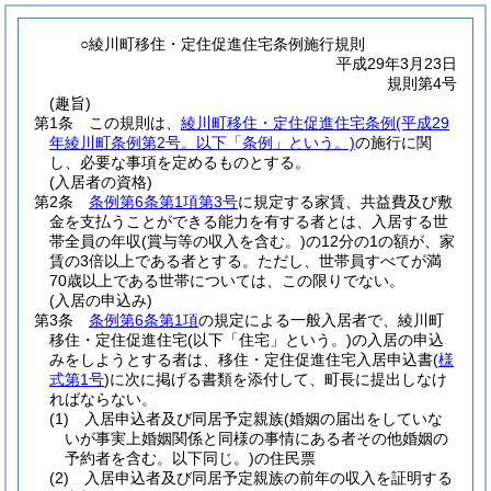
○綾川町移住・定住促進住宅条例施行規則
平成29年3月23日
規則第4号
(趣旨)
第1条
この規則は、
綾川町移住・定住促進住宅条例
(平成29
年綾川町条例第2号。以下「条例」という。)
の施行に関
し、必要な事項を定めるものとする。
(入居者の資格)
第2条
条例第6条第1項第3号
に規定する家賃、共益費及び敷
金を支払うことができる能力を有する者とは、入居する世
帯全員の年収
(賞与等の収入を含む。)
の12分の1の額が、家
賃の3倍以上である者とする。
ただし、世帯員すべてが満
70歳以上である世帯については、この限りでない。
(入居の申込み)
第3条
条例第6条第1項
の規定による一般入居者で、綾川町
移住・定住促進住宅
(以下「住宅」という。)
の入居の申込
みをしようとする者は、移住・定住促進住宅入居申込書
(
様
式第1号
)
に次に掲げる書類を添付して、町長に提出しなけ
ればならない。
(1)
入居申込者及び同居予定親族
(婚姻の届出をしていな
いが事実上婚姻関係と同様の事情にある者その他婚姻の
予約者を含む。以下同じ。)
の住民票
(2)
入居申込者及び同居予定親族の前年の収入を証明する