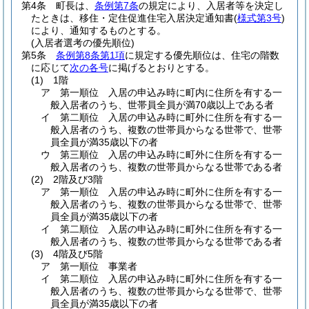
第4条
町長は、
条例第7条
の規定により、入居者等を決定し
たときは、移住・定住促進住宅入居決定通知書
(
様式第3号
)
により、通知するものとする。
(入居者選考の優先順位)
第5条
条例第8条第1項
に規定する優先順位は、住宅の階数
に応じて
次の各号
に掲げるとおりとする。
(1)
1階
ア
第一順位 入居の申込み時に町内に住所を有する一
般入居者のうち、世帯員全員が満70歳以上である者
イ
第二順位 入居の申込み時に町外に住所を有する一
般入居者のうち、複数の世帯員からなる世帯で、世帯
員全員が満35歳以下の者
ウ
第三順位 入居の申込み時に町外に住所を有する一
般入居者のうち、複数の世帯員からなる世帯である者
(2)
2階及び3階
ア
第一順位 入居の申込み時に町外に住所を有する一
般入居者のうち、複数の世帯員からなる世帯で、世帯
員全員が満35歳以下の者
イ
第二順位 入居の申込み時に町外に住所を有する一
般入居者のうち、複数の世帯員からなる世帯である者
(3)
4階及び5階
ア
第一順位 事業者
イ
第二順位 入居の申込み時に町外に住所を有する一
般入居者のうち、複数の世帯員からなる世帯で、世帯
員全員が満35歳以下の者