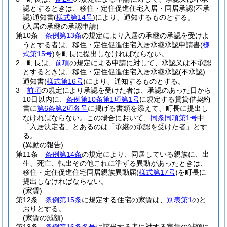
認とするときは、移住・定住促進住宅入居・同居承認
(不承
認)
通知書
(
様式第14号
)
により、通知するものとする。
(入居の承継の承認申請)
第10条
条例第13条
の規定により入居の承継の承認を受けよ
うとする者は、移住・定住促進住宅入居承継承認申請書
(
様
式第15号
)
を町長に提出しなければならない。
2
町長は、
前項
の規定による申請に対して、承認又は不承認
とするときは、移住・定住促進住宅入居承継承認
(不承認)
通知書
(
様式第16号
)
により、通知するものとする。
3
前項
の規定により承認を受けた者は、承認のあった日から
10日以内に、
条例第10条第1項第1号
に規定する賃貸借契約
書に
第6条第2項各号
に掲げる書類を添えて、町長に提出し
なければならない。
この場合において、
同条同項第1号
中
「入居決定者」とあるのは「承継の承認を受けた者」とす
る。
(異動の報告)
第11条
条例第14条
の規定により、同居している親族に、出
生、死亡、転出その他これに準ずる異動があったときは、
移住・定住促進住宅同居親族異動届
(
様式第17号
)
を町長に
提出しなければならない。
(家賃)
第12条
条例第15条
に規定する住宅の家賃は、
別表第1
のと
おりとする。
(家賃の減額)