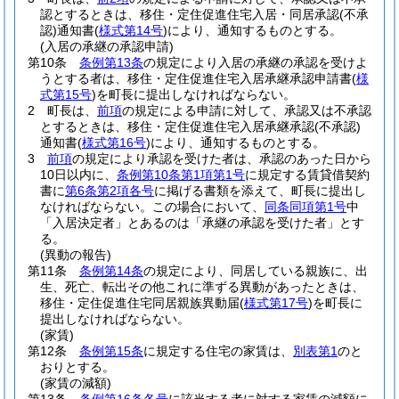
認とするときは、移住・定住促進住宅入居・同居承認
(不承
認)
通知書
(
様式第14号
)
により、通知するものとする。
(入居の承継の承認申請)
第10条
条例第13条
の規定により入居の承継の承認を受けよ
うとする者は、移住・定住促進住宅入居承継承認申請書
(
様
式第15号
)
を町長に提出しなければならない。
2
町長は、
前項
の規定による申請に対して、承認又は不承認
とするときは、移住・定住促進住宅入居承継承認
(不承認)
通知書
(
様式第16号
)
により、通知するものとする。
3
前項
の規定により承認を受けた者は、承認のあった日から
10日以内に、
条例第10条第1項第1号
に規定する賃貸借契約
書に
第6条第2項各号
に掲げる書類を添えて、町長に提出し
なければならない。
この場合において、
同条同項第1号
中
「入居決定者」とあるのは「承継の承認を受けた者」とす
る。
(異動の報告)
第11条
条例第14条
の規定により、同居している親族に、出
生、死亡、転出その他これに準ずる異動があったときは、
移住・定住促進住宅同居親族異動届
(
様式第17号
)
を町長に
提出しなければならない。
(家賃)
第12条
条例第15条
に規定する住宅の家賃は、
別表第1
のと
おりとする。
(家賃の減額)