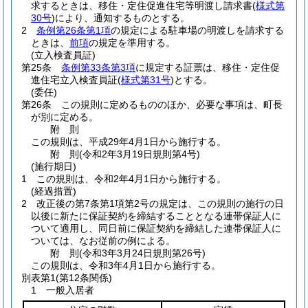
求するときは、移住・定住促進住宅等明渡し請求書
(
様式第
30号
)
により、通知するものとする。
2
条例第26条第1項
の規定による駐車場の明渡しを請求する
ときは、
前項
の規定を準用する。
(立入検査員証)
第25条
条例第33条第3項
に規定する証票は、移住・定住促
進住宅立入検査員証
(
様式第31号
)
とする。
(委任)
第26条
この規則に定めるもののほか、必要な事項は、町長
が別に定める。
附
則
この規則は、平成29年4月1日から施行する。
附
則
(令和2年3月19日
規則第4号)
(施行期日)
1
この規則は、令和2年4月1日から施行する。
(経過措置)
2
改正後の第7条第1項第2号の規定は、この規則の施行の日
以後に新たに保証契約を締結することとなる連帯保証人に
ついて適用し、同日前に保証契約を締結した連帯保証人に
ついては、なお従前の例による。
附
則
(令和3年3月24日
規則第26号)
この規則は、令和3年4月1日から施行する。
別表第1
(第12条関係)
1 一般入居者