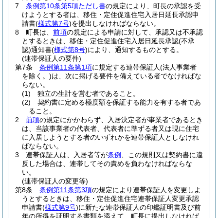
7
条例第10条第5項ただし書
の規定により、町長の承認を受
けようとする者は、移住・定住促進住宅入居日延長承認申
請書
(
様式第7号
)
を提出しなければならない。
8
町長は、
前項
の規定による申請に対して、承認又は不承認
とするときは、移住・定住促進住宅入居日延長承認
(不承
認)
通知書
(
様式第8号
)
により、通知するものとする。
(連帯保証人の要件)
第7条
条例第11条第1項
に規定する連帯保証人
(法人事業者
を除く。)
は、次に掲げる要件を備えている者でなければな
らない。
(1)
独立の生計を営む者であること。
(2)
契約書に定める極度額を保証する能力を有する者であ
ること。
2
前項
の規定にかかわらず、入居決定者が事業者であるとき
は、当該事業者の代表者、代表者に準ずる者又は現に住宅
に入居しようとする者のいずれかを連帯保証人としなけれ
ばならない。
3
連帯保証人は、入居者等が
条例
、この規則又は契約書に違
反した場合は、連帯してその責めを負わなければならな
い。
(連帯保証人の変更等)
第8条
条例第11条第3項
の規定により連帯保証人を変更しよ
うとするときは、移住・定住促進住宅連帯保証人変更承認
申請書
(
様式第9号
)
に新たな連帯保証人の印鑑証明書及び前
年の所得を証明する書類を添えて、町長に提出しなければ