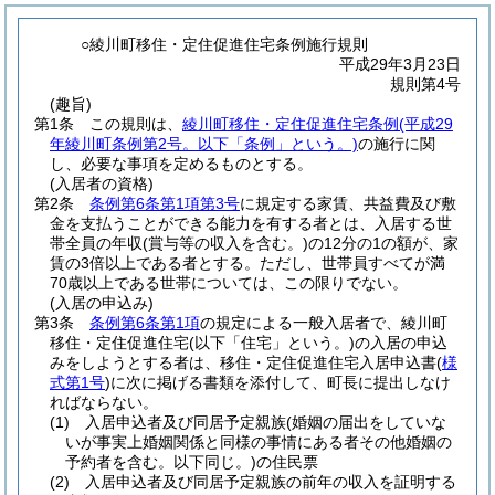
○綾川町移住・定住促進住宅条例施行規則
平成29年3月23日
規則第4号
(趣旨)
第1条
この規則は、
綾川町移住・定住促進住宅条例
(平成29
年綾川町条例第2号。以下「条例」という。)
の施行に関
し、必要な事項を定めるものとする。
(入居者の資格)
第2条
条例第6条第1項第3号
に規定する家賃、共益費及び敷
金を支払うことができる能力を有する者とは、入居する世
帯全員の年収
(賞与等の収入を含む。)
の12分の1の額が、家
賃の3倍以上である者とする。
ただし、世帯員すべてが満
70歳以上である世帯については、この限りでない。
(入居の申込み)
第3条
条例第6条第1項
の規定による一般入居者で、綾川町
移住・定住促進住宅
(以下「住宅」という。)
の入居の申込
みをしようとする者は、移住・定住促進住宅入居申込書
(
様
式第1号
)
に次に掲げる書類を添付して、町長に提出しなけ
ればならない。
(1)
入居申込者及び同居予定親族
(婚姻の届出をしていな
いが事実上婚姻関係と同様の事情にある者その他婚姻の
予約者を含む。以下同じ。)
の住民票
(2)
入居申込者及び同居予定親族の前年の収入を証明する