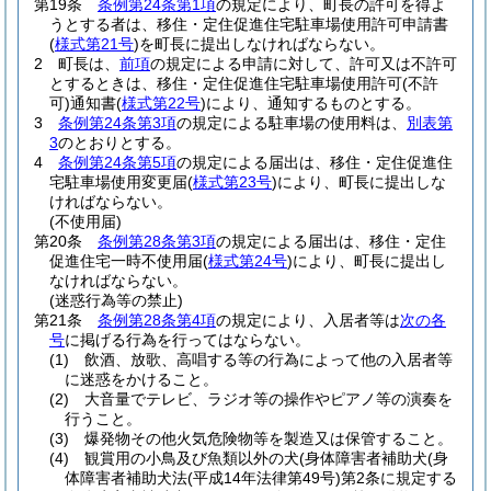
第19条
条例第24条第1項
の規定により、町長の許可を得よ
うとする者は、移住・定住促進住宅駐車場使用許可申請書
(
様式第21号
)
を町長に提出しなければならない。
2
町長は、
前項
の規定による申請に対して、許可又は不許可
とするときは、移住・定住促進住宅駐車場使用許可
(不許
可)
通知書
(
様式第22号
)
により、通知するものとする。
3
条例第24条第3項
の規定による駐車場の使用料は、
別表第
3
のとおりとする。
4
条例第24条第5項
の規定による届出は、移住・定住促進住
宅駐車場使用変更届
(
様式第23号
)
により、町長に提出しな
ければならない。
(不使用届)
第20条
条例第28条第3項
の規定による届出は、移住・定住
促進住宅一時不使用届
(
様式第24号
)
により、町長に提出し
なければならない。
(迷惑行為等の禁止)
第21条
条例第28条第4項
の規定により、入居者等は
次の各
号
に掲げる行為を行ってはならない。
(1)
飲酒、放歌、高唱する等の行為によって他の入居者等
に迷惑をかけること。
(2)
大音量でテレビ、ラジオ等の操作やピアノ等の演奏を
行うこと。
(3)
爆発物その他火気危険物等を製造又は保管すること。
(4)
観賞用の小鳥及び魚類以外の犬
(身体障害者補助犬
(身
体障害者補助犬法
(平成14年法律第49号)
第2条に規定する