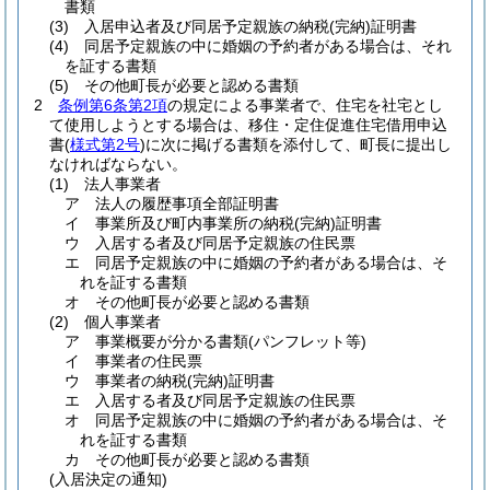
書類
(3)
入居申込者及び同居予定親族の納税
(完納)
証明書
(4)
同居予定親族の中に婚姻の予約者がある場合は、それ
を証する書類
(5)
その他町長が必要と認める書類
2
条例第6条第2項
の規定による事業者で、住宅を社宅とし
て使用しようとする場合は、移住・定住促進住宅借用申込
書
(
様式第2号
)
に次に掲げる書類を添付して、町長に提出し
なければならない。
(1)
法人事業者
ア
法人の履歴事項全部証明書
イ
事業所及び町内事業所の納税
(完納)
証明書
ウ
入居する者及び同居予定親族の住民票
エ
同居予定親族の中に婚姻の予約者がある場合は、そ
れを証する書類
オ
その他町長が必要と認める書類
(2)
個人事業者
ア
事業概要が分かる書類
(パンフレット等)
イ
事業者の住民票
ウ
事業者の納税
(完納)
証明書
エ
入居する者及び同居予定親族の住民票
オ
同居予定親族の中に婚姻の予約者がある場合は、そ
れを証する書類
カ
その他町長が必要と認める書類
(入居決定の通知)