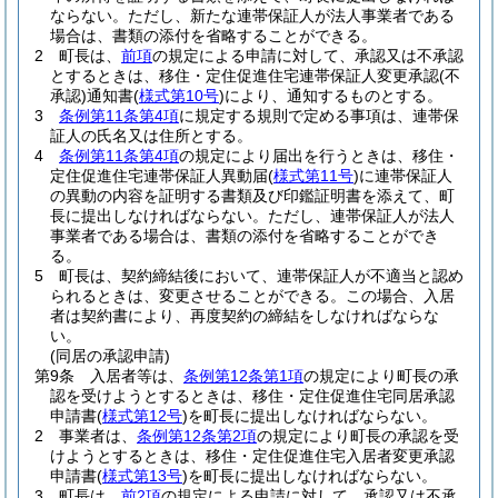
ならない。
ただし、新たな連帯保証人が法人事業者である
場合は、書類の添付を省略することができる。
2
町長は、
前項
の規定による申請に対して、承認又は不承認
とするときは、移住・定住促進住宅連帯保証人変更承認
(不
承認)
通知書
(
様式第10号
)
により、通知するものとする。
3
条例第11条第4項
に規定する規則で定める事項は、連帯保
証人の氏名又は住所とする。
4
条例第11条第4項
の規定により届出を行うときは、移住・
定住促進住宅連帯保証人異動届
(
様式第11号
)
に連帯保証人
の異動の内容を証明する書類及び印鑑証明書を添えて、町
長に提出しなければならない。
ただし、連帯保証人が法人
事業者である場合は、書類の添付を省略することができ
る。
5
町長は、契約締結後において、連帯保証人が不適当と認め
られるときは、変更させることができる。
この場合、入居
者は契約書により、再度契約の締結をしなければならな
い。
(同居の承認申請)
第9条
入居者等は、
条例第12条第1項
の規定により町長の承
認を受けようとするときは、移住・定住促進住宅同居承認
申請書
(
様式第12号
)
を町長に提出しなければならない。
2
事業者は、
条例第12条第2項
の規定により町長の承認を受
けようとするときは、移住・定住促進住宅入居者変更承認
申請書
(
様式第13号
)
を町長に提出しなければならない。
3
町長は、
前2項
の規定による申請に対して、承認又は不承