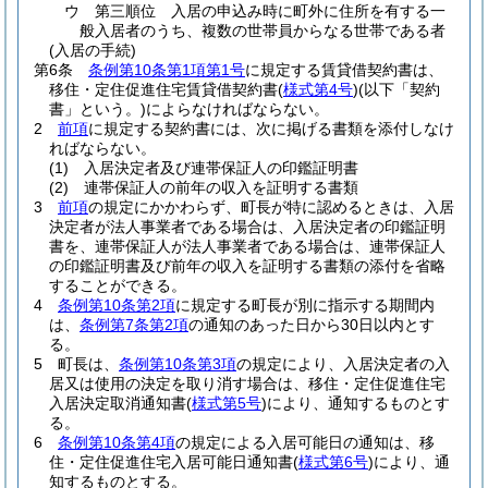
ウ
第三順位 入居の申込み時に町外に住所を有する一
般入居者のうち、複数の世帯員からなる世帯である者
(入居の手続)
第6条
条例第10条第1項第1号
に規定する賃貸借契約書は、
移住・定住促進住宅賃貸借契約書
(
様式第4号
)
(以下「契約
書」という。)
によらなければならない。
2
前項
に規定する契約書には、次に掲げる書類を添付しなけ
ればならない。
(1)
入居決定者及び連帯保証人の印鑑証明書
(2)
連帯保証人の前年の収入を証明する書類
3
前項
の規定にかかわらず、町長が特に認めるときは、入居
決定者が法人事業者である場合は、入居決定者の印鑑証明
書を、連帯保証人が法人事業者である場合は、連帯保証人
の印鑑証明書及び前年の収入を証明する書類の添付を省略
することができる。
4
条例第10条第2項
に規定する町長が別に指示する期間内
は、
条例第7条第2項
の通知のあった日から30日以内とす
る。
5
町長は、
条例第10条第3項
の規定により、入居決定者の入
居又は使用の決定を取り消す場合は、移住・定住促進住宅
入居決定取消通知書
(
様式第5号
)
により、通知するものとす
る。
6
条例第10条第4項
の規定による入居可能日の通知は、移
住・定住促進住宅入居可能日通知書
(
様式第6号
)
により、通
知するものとする。