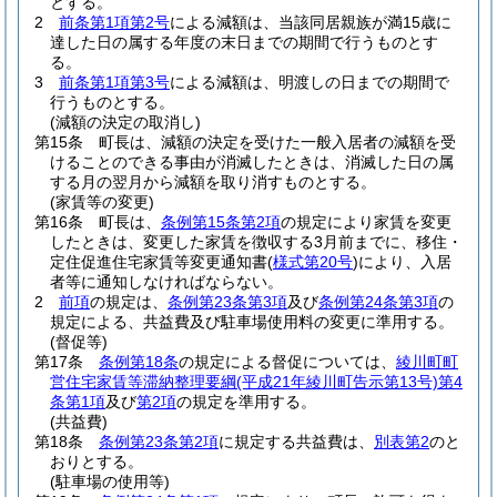
とする。
2
前条第1項第2号
による減額は、当該同居親族が満15歳に
達した日の属する年度の末日までの期間で行うものとす
る。
3
前条第1項第3号
による減額は、明渡しの日までの期間で
行うものとする。
(減額の決定の取消し)
第15条
町長は、減額の決定を受けた一般入居者の減額を受
けることのできる事由が消滅したときは、消滅した日の属
する月の翌月から減額を取り消すものとする。
(家賃等の変更)
第16条
町長は、
条例第15条第2項
の規定により家賃を変更
したときは、変更した家賃を徴収する3月前までに、移住・
定住促進住宅家賃等変更通知書
(
様式第20号
)
により、入居
者等に通知しなければならない。
2
前項
の規定は、
条例第23条第3項
及び
条例第24条第3項
の
規定による、共益費及び駐車場使用料の変更に準用する。
(督促等)
第17条
条例第18条
の規定による督促については、
綾川町町
営住宅家賃等滞納整理要綱
(平成21年綾川町告示第13号)
第4
条第1項
及び
第2項
の規定を準用する。
(共益費)
第18条
条例第23条第2項
に規定する共益費は、
別表第2
のと
おりとする。
(駐車場の使用等)