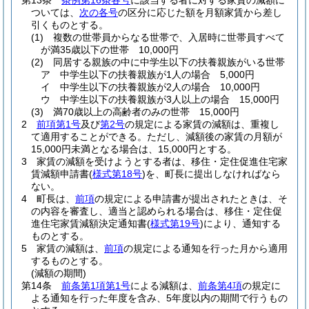
第13条
条例第16条各号
に該当する者に対する家賃の減額に
ついては、
次の各号
の区分に応じた額を月額家賃から差し
引くものとする。
(1)
複数の世帯員からなる世帯で、入居時に世帯員すべて
が満35歳以下の世帯 10,000円
(2)
同居する親族の中に中学生以下の扶養親族がいる世帯
ア
中学生以下の扶養親族が1人の場合 5,000円
イ
中学生以下の扶養親族が2人の場合 10,000円
ウ
中学生以下の扶養親族が3人以上の場合 15,000円
(3)
満70歳以上の高齢者のみの世帯 15,000円
2
前項第1号
及び
第2号
の規定による家賃の減額は、重複し
て適用することができる。
ただし、減額後の家賃の月額が
15,000円未満となる場合は、15,000円とする。
3
家賃の減額を受けようとする者は、移住・定住促進住宅家
賃減額申請書
(
様式第18号
)
を、町長に提出しなければなら
ない。
4
町長は、
前項
の規定による申請書が提出されたときは、そ
の内容を審査し、適当と認められる場合は、移住・定住促
進住宅家賃減額決定通知書
(
様式第19号
)
により、通知する
ものとする。
5
家賃の減額は、
前項
の規定による通知を行った月から適用
するものとする。
(減額の期間)
第14条
前条第1項第1号
による減額は、
前条第4項
の規定に
よる通知を行った年度を含み、5年度以内の期間で行うもの