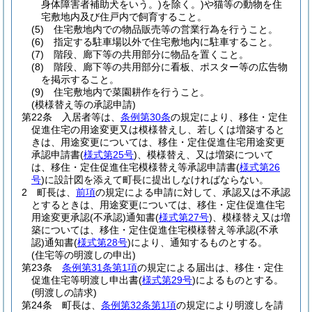
身体障害者補助犬をいう。)
を除く。)
や猫等の動物を住
宅敷地内及び住戸内で飼育すること。
(5)
住宅敷地内での物品販売等の営業行為を行うこと。
(6)
指定する駐車場以外で住宅敷地内に駐車すること。
(7)
階段、廊下等の共用部分に物品を置くこと。
(8)
階段、廊下等の共用部分に看板、ポスター等の広告物
を掲示すること。
(9)
住宅敷地内で菜園耕作を行うこと。
(模様替え等の承認申請)
第22条
入居者等は、
条例第30条
の規定により、移住・定住
促進住宅の用途変更又は模様替えし、若しくは増築すると
きは、用途変更については、移住・定住促進住宅用途変更
承認申請書
(
様式第25号
)
、模様替え、又は増築について
は、移住・定住促進住宅模様替え等承認申請書
(
様式第26
号
)
に設計図を添えて町長に提出しなければならない。
2
町長は、
前項
の規定による申請に対して、承認又は不承認
とするときは、用途変更については、移住・定住促進住宅
用途変更承認
(不承認)
通知書
(
様式第27号
)
、模様替え又は増
築については、移住・定住促進住宅模様替え等承認
(不承
認)
通知書
(
様式第28号
)
により、通知するものとする。
(住宅等の明渡しの申出)
第23条
条例第31条第1項
の規定による届出は、移住・定住
促進住宅等明渡し申出書
(
様式第29号
)
によるものとする。
(明渡しの請求)
第24条
町長は、
条例第32条第1項
の規定により明渡しを請