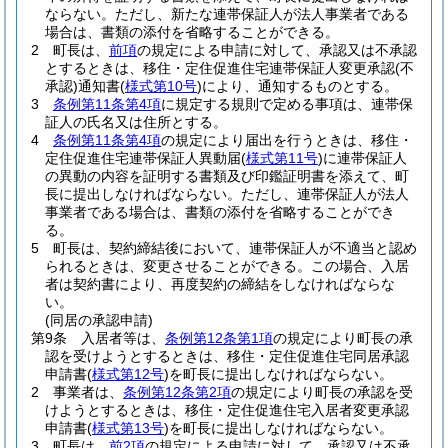
ならない。
ただし、新たな連帯保証人が法人事業者である
場合は、書類の添付を省略することができる。
2
町長は、
前項
の規定による申請に対して、承認又は不承認
とするときは、移住・定住促進住宅連帯保証人変更承認
(不
承認)
通知書
(
様式第10号
)
により、通知するものとする。
3
条例第11条第4項
に規定する規則で定める事項は、連帯保
証人の氏名又は住所とする。
4
条例第11条第4項
の規定により届出を行うときは、移住・
定住促進住宅連帯保証人異動届
(
様式第11号
)
に連帯保証人
の異動の内容を証明する書類及び印鑑証明書を添えて、町
長に提出しなければならない。
ただし、連帯保証人が法人
事業者である場合は、書類の添付を省略することができ
る。
5
町長は、契約締結後において、連帯保証人が不適当と認め
られるときは、変更させることができる。
この場合、入居
者は契約書により、再度契約の締結をしなければならな
い。
(同居の承認申請)
第9条
入居者等は、
条例第12条第1項
の規定により町長の承
認を受けようとするときは、移住・定住促進住宅同居承認
申請書
(
様式第12号
)
を町長に提出しなければならない。
2
事業者は、
条例第12条第2項
の規定により町長の承認を受
けようとするときは、移住・定住促進住宅入居者変更承認
申請書
(
様式第13号
)
を町長に提出しなければならない。
3
町長は、
前2項
の規定による申請に対して、承認又は不承