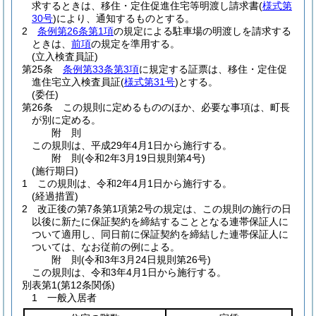
求するときは、移住・定住促進住宅等明渡し請求書
(
様式第
30号
)
により、通知するものとする。
2
条例第26条第1項
の規定による駐車場の明渡しを請求する
ときは、
前項
の規定を準用する。
(立入検査員証)
第25条
条例第33条第3項
に規定する証票は、移住・定住促
進住宅立入検査員証
(
様式第31号
)
とする。
(委任)
第26条
この規則に定めるもののほか、必要な事項は、町長
が別に定める。
附
則
この規則は、平成29年4月1日から施行する。
附
則
(令和2年3月19日
規則第4号)
(施行期日)
1
この規則は、令和2年4月1日から施行する。
(経過措置)
2
改正後の第7条第1項第2号の規定は、この規則の施行の日
以後に新たに保証契約を締結することとなる連帯保証人に
ついて適用し、同日前に保証契約を締結した連帯保証人に
ついては、なお従前の例による。
附
則
(令和3年3月24日
規則第26号)
この規則は、令和3年4月1日から施行する。
別表第1
(第12条関係)
1 一般入居者