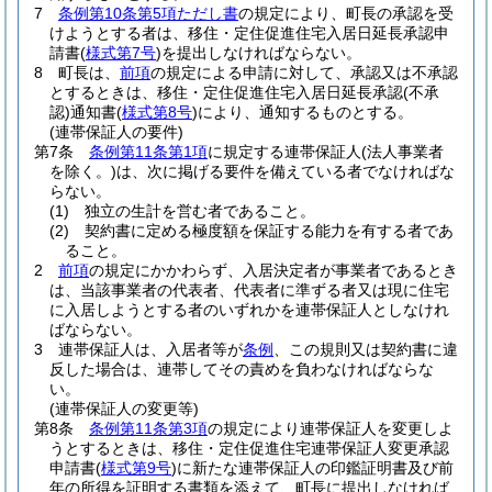
7
条例第10条第5項ただし書
の規定により、町長の承認を受
けようとする者は、移住・定住促進住宅入居日延長承認申
請書
(
様式第7号
)
を提出しなければならない。
8
町長は、
前項
の規定による申請に対して、承認又は不承認
とするときは、移住・定住促進住宅入居日延長承認
(不承
認)
通知書
(
様式第8号
)
により、通知するものとする。
(連帯保証人の要件)
第7条
条例第11条第1項
に規定する連帯保証人
(法人事業者
を除く。)
は、次に掲げる要件を備えている者でなければな
らない。
(1)
独立の生計を営む者であること。
(2)
契約書に定める極度額を保証する能力を有する者であ
ること。
2
前項
の規定にかかわらず、入居決定者が事業者であるとき
は、当該事業者の代表者、代表者に準ずる者又は現に住宅
に入居しようとする者のいずれかを連帯保証人としなけれ
ばならない。
3
連帯保証人は、入居者等が
条例
、この規則又は契約書に違
反した場合は、連帯してその責めを負わなければならな
い。
(連帯保証人の変更等)
第8条
条例第11条第3項
の規定により連帯保証人を変更しよ
うとするときは、移住・定住促進住宅連帯保証人変更承認
申請書
(
様式第9号
)
に新たな連帯保証人の印鑑証明書及び前
年の所得を証明する書類を添えて、町長に提出しなければ