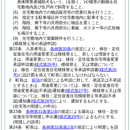
身体障害者補助犬をいう。)
を除く。)
や猫等の動物を住
宅敷地内及び住戸内で飼育すること。
(5)
住宅敷地内での物品販売等の営業行為を行うこと。
(6)
指定する駐車場以外で住宅敷地内に駐車すること。
(7)
階段、廊下等の共用部分に物品を置くこと。
(8)
階段、廊下等の共用部分に看板、ポスター等の広告物
を掲示すること。
(9)
住宅敷地内で菜園耕作を行うこと。
(模様替え等の承認申請)
第22条
入居者等は、
条例第30条
の規定により、移住・定住
促進住宅の用途変更又は模様替えし、若しくは増築すると
きは、用途変更については、移住・定住促進住宅用途変更
承認申請書
(
様式第25号
)
、模様替え、又は増築について
は、移住・定住促進住宅模様替え等承認申請書
(
様式第26
号
)
に設計図を添えて町長に提出しなければならない。
2
町長は、
前項
の規定による申請に対して、承認又は不承認
とするときは、用途変更については、移住・定住促進住宅
用途変更承認
(不承認)
通知書
(
様式第27号
)
、模様替え又は増
築については、移住・定住促進住宅模様替え等承認
(不承
認)
通知書
(
様式第28号
)
により、通知するものとする。
(住宅等の明渡しの申出)
第23条
条例第31条第1項
の規定による届出は、移住・定住
促進住宅等明渡し申出書
(
様式第29号
)
によるものとする。
(明渡しの請求)
第24条
町長は、
条例第32条第1項
の規定により明渡しを請