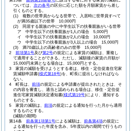
第13条
条例第16条各号
に該当する者に対する家賃の減額に
ついては、
次の各号
の区分に応じた額を月額家賃から差し
引くものとする。
(1)
複数の世帯員からなる世帯で、入居時に世帯員すべて
が満35歳以下の世帯 10,000円
(2)
同居する親族の中に中学生以下の扶養親族がいる世帯
ア
中学生以下の扶養親族が1人の場合 5,000円
イ
中学生以下の扶養親族が2人の場合 10,000円
ウ
中学生以下の扶養親族が3人以上の場合 15,000円
(3)
満70歳以上の高齢者のみの世帯 15,000円
2
前項第1号
及び
第2号
の規定による家賃の減額は、重複し
て適用することができる。
ただし、減額後の家賃の月額が
15,000円未満となる場合は、15,000円とする。
3
家賃の減額を受けようとする者は、移住・定住促進住宅家
賃減額申請書
(
様式第18号
)
を、町長に提出しなければなら
ない。
4
町長は、
前項
の規定による申請書が提出されたときは、そ
の内容を審査し、適当と認められる場合は、移住・定住促
進住宅家賃減額決定通知書
(
様式第19号
)
により、通知する
ものとする。
5
家賃の減額は、
前項
の規定による通知を行った月から適用
するものとする。
(減額の期間)
第14条
前条第1項第1号
による減額は、
前条第4項
の規定に
よる通知を行った年度を含み、5年度以内の期間で行うもの