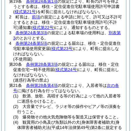
第19条
条例第24条第1項
の規定により、町長の許可を得よ
うとする者は、移住・定住促進住宅駐車場使用許可申請書
(
様式第21号
)
を町長に提出しなければならない。
2
町長は、
前項
の規定による申請に対して、許可又は不許可
とするときは、移住・定住促進住宅駐車場使用許可
(不許
可)
通知書
(
様式第22号
)
により、通知するものとする。
3
条例第24条第3項
の規定による駐車場の使用料は、
別表第
3
のとおりとする。
4
条例第24条第5項
の規定による届出は、移住・定住促進住
宅駐車場使用変更届
(
様式第23号
)
により、町長に提出しな
ければならない。
(不使用届)
第20条
条例第28条第3項
の規定による届出は、移住・定住
促進住宅一時不使用届
(
様式第24号
)
により、町長に提出し
なければならない。
(迷惑行為等の禁止)
第21条
条例第28条第4項
の規定により、入居者等は
次の各
号
に掲げる行為を行ってはならない。
(1)
飲酒、放歌、高唱する等の行為によって他の入居者等
に迷惑をかけること。
(2)
大音量でテレビ、ラジオ等の操作やピアノ等の演奏を
行うこと。
(3)
爆発物その他火気危険物等を製造又は保管すること。
(4)
観賞用の小鳥及び魚類以外の犬
(身体障害者補助犬
(身
体障害者補助犬法
(平成14年法律第49号)
第2条に規定する