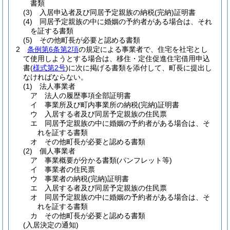
書類
(3)
入居申込者及び同居予定親族の納税
(完納)
証明書
(4)
同居予定親族の中に婚姻の予約者がある場合は、それ
を証する書類
(5)
その他町長が必要と認める書類
2
条例第6条第2項
の規定による事業者で、住宅を社宅とし
て使用しようとする場合は、移住・定住促進住宅借用申込
書
(
様式第2号
)
に次に掲げる書類を添付して、町長に提出し
なければならない。
(1)
法人事業者
ア
法人の履歴事項全部証明書
イ
事業所及び町内事業所の納税
(完納)
証明書
ウ
入居する者及び同居予定親族の住民票
エ
同居予定親族の中に婚姻の予約者がある場合は、そ
れを証する書類
オ
その他町長が必要と認める書類
(2)
個人事業者
ア
事業概要が分かる書類
(パンフレット等)
イ
事業者の住民票
ウ
事業者の納税
(完納)
証明書
エ
入居する者及び同居予定親族の住民票
オ
同居予定親族の中に婚姻の予約者がある場合は、そ
れを証する書類
カ
その他町長が必要と認める書類
(入居決定の通知)