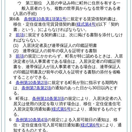
ウ
第三順位 入居の申込み時に町外に住所を有する一
般入居者のうち、複数の世帯員からなる世帯である者
(入居の手続)
第6条
条例第10条第1項第1号
に規定する賃貸借契約書は、
移住・定住促進住宅賃貸借契約書
(
様式第4号
)
(以下「契約
書」という。)
によらなければならない。
2
前項
に規定する契約書には、次に掲げる書類を添付しなけ
ればならない。
(1)
入居決定者及び連帯保証人の印鑑証明書
(2)
連帯保証人の前年の収入を証明する書類
3
前項
の規定にかかわらず、町長が特に認めるときは、入居
決定者が法人事業者である場合は、入居決定者の印鑑証明
書を、連帯保証人が法人事業者である場合は、連帯保証人
の印鑑証明書及び前年の収入を証明する書類の添付を省略
することができる。
4
条例第10条第2項
に規定する町長が別に指示する期間内
は、
条例第7条第2項
の通知のあった日から30日以内とす
る。
5
町長は、
条例第10条第3項
の規定により、入居決定者の入
居又は使用の決定を取り消す場合は、移住・定住促進住宅
入居決定取消通知書
(
様式第5号
)
により、通知するものとす
る。
6
条例第10条第4項
の規定による入居可能日の通知は、移
住・定住促進住宅入居可能日通知書
(
様式第6号
)
により、通
知するものとする。