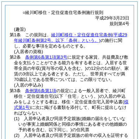
○綾川町移住・定住促進住宅条例施行規則
平成29年3月23日
規則第4号
(趣旨)
第1条
この規則は、
綾川町移住・定住促進住宅条例
(平成29
年綾川町条例第2号。以下「条例」という。)
の施行に関
し、必要な事項を定めるものとする。
(入居者の資格)
第2条
条例第6条第1項第3号
に規定する家賃、共益費及び敷
金を支払うことができる能力を有する者とは、入居する世
帯全員の年収
(賞与等の収入を含む。)
の12分の1の額が、家
賃の3倍以上である者とする。
ただし、世帯員すべてが満
70歳以上である世帯については、この限りでない。
(入居の申込み)
第3条
条例第6条第1項
の規定による一般入居者で、綾川町
移住・定住促進住宅
(以下「住宅」という。)
の入居の申込
みをしようとする者は、移住・定住促進住宅入居申込書
(
様
式第1号
)
に次に掲げる書類を添付して、町長に提出しなけ
ればならない。
(1)
入居申込者及び同居予定親族
(婚姻の届出をしていな
いが事実上婚姻関係と同様の事情にある者その他婚姻の
予約者を含む。以下同じ。)
の住民票
(2)
入居申込者及び同居予定親族の前年の収入を証明する