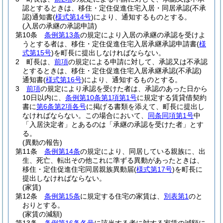
認とするときは、移住・定住促進住宅入居・同居承認
(不承
認)
通知書
(
様式第14号
)
により、通知するものとする。
(入居の承継の承認申請)
第10条
条例第13条
の規定により入居の承継の承認を受けよ
うとする者は、移住・定住促進住宅入居承継承認申請書
(
様
式第15号
)
を町長に提出しなければならない。
2
町長は、
前項
の規定による申請に対して、承認又は不承認
とするときは、移住・定住促進住宅入居承継承認
(不承認)
通知書
(
様式第16号
)
により、通知するものとする。
3
前項
の規定により承認を受けた者は、承認のあった日から
10日以内に、
条例第10条第1項第1号
に規定する賃貸借契約
書に
第6条第2項各号
に掲げる書類を添えて、町長に提出し
なければならない。
この場合において、
同条同項第1号
中
「入居決定者」とあるのは「承継の承認を受けた者」とす
る。
(異動の報告)
第11条
条例第14条
の規定により、同居している親族に、出
生、死亡、転出その他これに準ずる異動があったときは、
移住・定住促進住宅同居親族異動届
(
様式第17号
)
を町長に
提出しなければならない。
(家賃)
第12条
条例第15条
に規定する住宅の家賃は、
別表第1
のと
おりとする。
(家賃の減額)