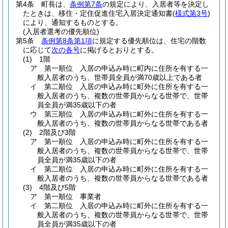
第4条
町長は、
条例第7条
の規定により、入居者等を決定し
たときは、移住・定住促進住宅入居決定通知書
(
様式第3号
)
により、通知するものとする。
(入居者選考の優先順位)
第5条
条例第8条第1項
に規定する優先順位は、住宅の階数
に応じて
次の各号
に掲げるとおりとする。
(1)
1階
ア
第一順位 入居の申込み時に町内に住所を有する一
般入居者のうち、世帯員全員が満70歳以上である者
イ
第二順位 入居の申込み時に町外に住所を有する一
般入居者のうち、複数の世帯員からなる世帯で、世帯
員全員が満35歳以下の者
ウ
第三順位 入居の申込み時に町外に住所を有する一
般入居者のうち、複数の世帯員からなる世帯である者
(2)
2階及び3階
ア
第一順位 入居の申込み時に町外に住所を有する一
般入居者のうち、複数の世帯員からなる世帯で、世帯
員全員が満35歳以下の者
イ
第二順位 入居の申込み時に町外に住所を有する一
般入居者のうち、複数の世帯員からなる世帯である者
(3)
4階及び5階
ア
第一順位 事業者
イ
第二順位 入居の申込み時に町外に住所を有する一
般入居者のうち、複数の世帯員からなる世帯で、世帯
員全員が満35歳以下の者