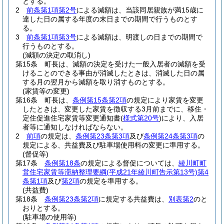
とする。
2
前条第1項第2号
による減額は、当該同居親族が満15歳に
達した日の属する年度の末日までの期間で行うものとす
る。
3
前条第1項第3号
による減額は、明渡しの日までの期間で
行うものとする。
(減額の決定の取消し)
第15条
町長は、減額の決定を受けた一般入居者の減額を受
けることのできる事由が消滅したときは、消滅した日の属
する月の翌月から減額を取り消すものとする。
(家賃等の変更)
第16条
町長は、
条例第15条第2項
の規定により家賃を変更
したときは、変更した家賃を徴収する3月前までに、移住・
定住促進住宅家賃等変更通知書
(
様式第20号
)
により、入居
者等に通知しなければならない。
2
前項
の規定は、
条例第23条第3項
及び
条例第24条第3項
の
規定による、共益費及び駐車場使用料の変更に準用する。
(督促等)
第17条
条例第18条
の規定による督促については、
綾川町町
営住宅家賃等滞納整理要綱
(平成21年綾川町告示第13号)
第4
条第1項
及び
第2項
の規定を準用する。
(共益費)
第18条
条例第23条第2項
に規定する共益費は、
別表第2
のと
おりとする。
(駐車場の使用等)