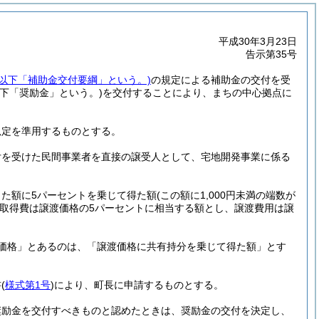
平成30年3月23日
告示第35号
。以下「補助金交付要綱」という。)
の規定による補助金の交付を受
以下「奨励金」という。)
を交付することにより、まちの中心拠点に
規定を準用するものとする。
付を受けた民間事業者を直接の譲受人として、宅地開発事業に係る
た額に5パーセントを乗じて得た額
(この額に1,000円未満の端数が
取得費は譲渡価格の5パーセントに相当する額とし、譲渡費用は譲
価格」とあるのは、「譲渡価格に共有持分を乗じて得た額」とす
書
(
様式第1号
)
により、町長に申請するものとする。
奨励金を交付すべきものと認めたときは、奨励金の交付を決定し、