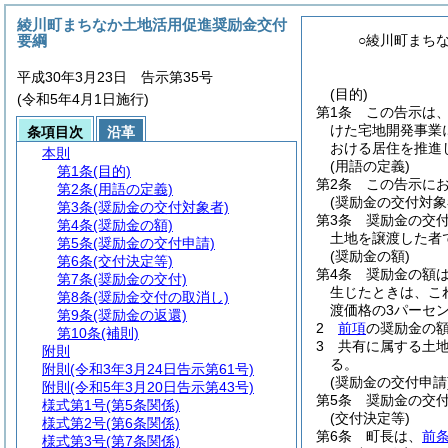
綾川町まちなか土地活用促進奨励金交付
要綱
○綾川町まち
平成30年3月23日 告示第35号
(目的)
(令和5年4月1日施行)
第1条
この告示は
けた宅地開発事業
条項目次
沿革
おける居住を推進
本則
(用語の定義)
第1条
(目的)
第2条
この告示に
第2条
(用語の定義)
(奨励金の交付対象
第3条
(奨励金の交付対象者)
第3条
奨励金の交
第4条
(奨励金の額)
土地を譲渡した者
第5条
(奨励金の交付申請)
(奨励金の額)
第6条
(交付決定等)
第4条
奨励金の額
第7条
(奨励金の交付)
生じたときは、こ
第8条
(奨励金交付の取消し)
渡価格の3パーセ
第9条
(奨励金の返還)
2
前項
の奨励金の額
第10条
(補則)
3
共有に属する土
附則
る。
附則
(令和3年3月24日告示第61号)
(奨励金の交付申請
附則
(令和5年3月20日告示第43号)
第5条
奨励金の交
様式第1号
(第5条関係)
(交付決定等)
様式第2号
(第6条関係)
第6条
町長は、
前
様式第3号
(第7条関係)