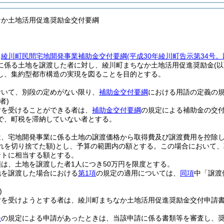
なか土地活用促進奨励金交付要綱
、
綾川町民間宅地開発事業補助金交付要綱
(平成30年綾川町告示第34号
に係る土地を譲渡した者に対し、綾川町まちなか土地活用促進奨励金
(
し、集約型都市構造の実現を図ることを目的とする。
おいて、別段の定めがない限り、
補助金交付要綱
における用語の定義の
者)
付を受けることができる者は、
補助金交付要綱
の規定による補助金の交
で、町税を滞納していない者とする。
は、宅地開発事業に係る土地の譲渡価格から取得費及び譲渡費用を控除し
れを切り捨てた額)
とし、予算の範囲内の額とする。
この場合において、
ントに相当する額とする。
は、土地を譲渡した者1人につき50万円を限度とする。
地を譲渡した場合における
第1項
の規定の適用については、
同項
中「譲渡
)
付を受けようとする者は、綾川町まちなか土地活用促進奨励金交付申請
条
の規定による申請があったときは、当該申請に係る書類等を審査し、