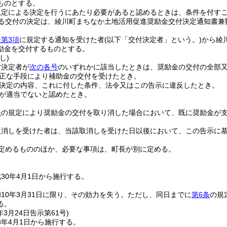
ものとする。
規定による決定を行うにあたり必要があると認めるときは、条件を付す
る交付の決定は、綾川町まちなか土地活用促進奨励金交付決定通知書兼
第3項
に規定する通知を受けた者
(以下「交付決定者」という。)
から綾
励金を交付するものとする。
し)
付決定者が
次の各号
のいずれかに該当したときは、奨励金の交付の全部
正な手段により補助金の交付を受けたとき。
決定の内容、これに付した条件、法令又はこの告示に違反したとき。
が適当でないと認めたとき。
条
の規定により奨励金の交付を取り消した場合において、既に奨励金が
取消しを受けた者は、当該取消しを受けた日以後において、この告示に
定めるもののほか、必要な事項は、町長が別に定める。
30年4月1日から施行する。
10年3月31日に限り、その効力を失う。
ただし、同日までに
第6条
の規
る。
年3月24日
告示第61号)
3年4月1日から施行する。