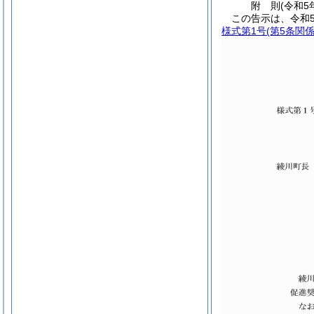
附
則
(令和5
この告示は、令和
様式第1号
(第5条関係