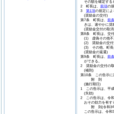
その額を確定する
2
町長は、
前項
の
3
第1項
の規定によ
(奨励金の交付)
第7条
町長は、
前条
きは、速やかに奨
(奨励金交付の取消
第8条
町長は、交
(1)
虚偽その他不
(2)
奨励金の交付
(3)
その他、町長
(奨励金の返還)
第9条
町長は、
前
ができる。
2
奨励金の交付の
(補則)
第10条
この告示に
附
則
(施行期日)
1
この告示は、平成
(失効)
2
この告示は、令和
おその効力を有す
附
則
(令和3
この告示は、令和