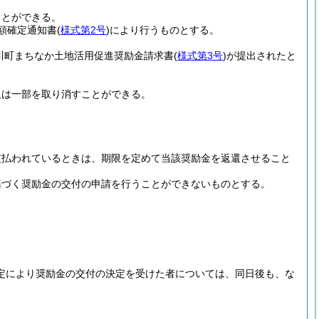
ことができる。
額確定通知書
(
様式第2号
)
により行うものとする。
川町まちなか土地活用促進奨励金請求書
(
様式第3号
)
が提出されたと
又は一部を取り消すことができる。
支払われているときは、期限を定めて当該奨励金を返還させること
基づく奨励金の交付の申請を行うことができないものとする。
定により奨励金の交付の決定を受けた者については、同日後も、な