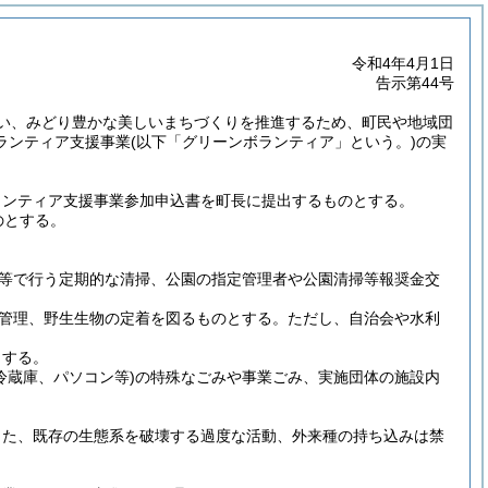
令和4年4月1日
告示第44号
い、みどり豊かな美しいまちづくりを推進するため、町民や地域団
ランティア支援事業
(以下「グリーンボランティア」という。)
の実
ランティア支援事業参加申込書を町長に提出するものとする。
のとする。
等で行う定期的な清掃、公園の指定管理者や公園清掃等報奨金交
管理、野生生物の定着を図るものとする。
ただし、自治会や水利
とする。
冷蔵庫、パソコン等)
の特殊なごみや事業ごみ、実施団体の施設内
。
また、既存の生態系を破壊する過度な活動、外来種の持ち込みは禁