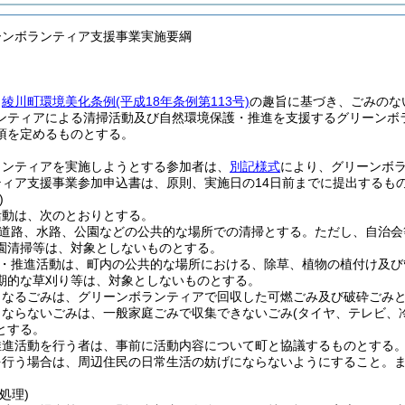
ーンボランティア支援事業実施要綱
、
綾川町環境美化条例
(平成18年条例第113号)
の趣旨に基づき、ごみのな
ンティアによる清掃活動及び自然環境保護・推進を支援するグリーンボ
項を定めるものとする。
ランティアを実施しようとする参加者は、
別記様式
により、グリーンボ
ィア支援事業参加申込書は、原則、実施日の14日前までに提出するも
)
活動は、次のとおりとする。
道路、水路、公園などの公共的な場所での清掃とする。
ただし、自治会
園清掃等は、対象としないものとする。
・推進活動は、町内の公共的な場所における、除草、植物の植付け及び
期的な草刈り等は、対象としないものとする。
となるごみは、グリーンボランティアで回収した可燃ごみ及び破砕ごみ
とならないごみは、一般家庭ごみで収集できないごみ
(タイヤ、テレビ、
とする。
推進活動を行う者は、事前に活動内容について町と協議するものとする
を行う場合は、周辺住民の日常生活の妨げにならないようにすること。
処理)