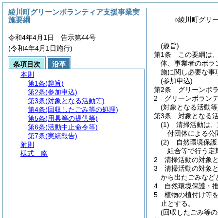
綾川町グリーンボランティア支援事業実
施要綱
○綾川町グリ
令和4年4月1日 告示第44号
(趣旨)
(令和4年4月1日施行)
第1条
この要綱は
体、事業者のボラ
条項目次
沿革
施に関し必要な事
本則
(参加申込)
第1条
(趣旨)
第2条
グリーンボ
第2条
(参加申込)
2
グリーンボランテ
第3条
(対象となる活動等)
(対象となる活動等
第4条
(回収したごみ等の処理)
第3条
対象となる
第5条
(用具等の提供等)
(1)
清掃活動は、
第6条
(活動中止命令等)
付団体による公
第7条
(実績報告)
(2)
自然環境保護
附則
組合等で行う定
様式
略
2
清掃活動の対象
3
清掃活動の対象
から出たごみなど
4
自然環境保護・
5
植物の植付け等
止とする。
(回収したごみ等の