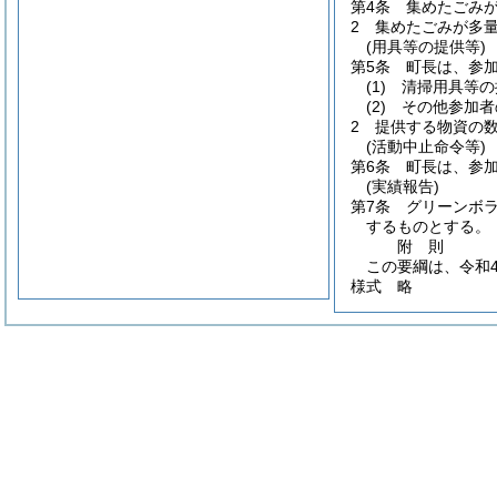
第4条
集めたごみ
2
集めたごみが多
(用具等の提供等)
第5条
町長は、参
(1)
清掃用具等の
(2)
その他参加者
2
提供する物資の
(活動中止命令等)
第6条
町長は、参
(実績報告)
第7条
グリーンボ
するものとする。
附
則
この要綱は、令和
様式
略