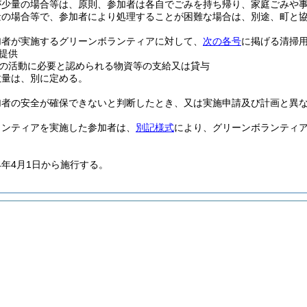
が少量の場合等は、原則、参加者は各自でごみを持ち帰り、家庭ごみや
量の場合等で、参加者により処理することが困難な場合は、別途、町と
加者が実施するグリーンボランティアに対して、
次の各号
に掲げる清掃
提供
の活動に必要と認められる物資等の支給又は貸与
数量は、別に定める。
加者の安全が確保できないと判断したとき、又は実施申請及び計画と異
ランティアを実施した参加者は、
別記様式
により、グリーンボランティ
4年4月1日から施行する。