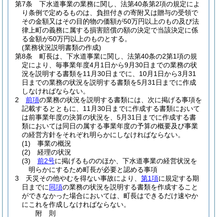
第7条
下水道事業の業務に関し、法第40条第2項の規定によ
り条例で定めるものは、負担付きの寄附又は贈与の受領で
その金額又はその目的物の価額が50万円以上のもの及び法
律上町の義務に属する損害賠償の額の決定で当該決定に係
る金額が50万円以上のものとする。
(業務状況説明書類の作成)
第8条
町長は、下水道事業に関し、法第40条の2第1項の規
定により、毎事業年度4月1日から9月30日までの業務の状
況を説明する書類を11月30日までに、10月1日から3月31
日までの業務の状況を説明する書類を5月31日までに作成
しなければならない。
2
前項
の業務の状況を説明する書類には、次に掲げる事項を
記載するとともに、11月30日までに作成する書類において
は前事業年度の決算の状況を、5月31日までに作成する書
類においては同日の属する事業年度の予算の概要及び事業
の経営方針をそれぞれ明らかにしなければならない。
(1)
事業の概況
(2)
経理の状況
(3)
前2号
に掲げるもののほか、下水道事業の経営状況を
明らかにするため町長が必要と認める事項
3
天災その他やむを得ない事故により、
第1項
に規定する期
日までに
同項
の業務の状況を説明する書類を作成すること
ができなかった場合においては、町長はできるだけ速やか
にこれを作成しなければならない。
附
則