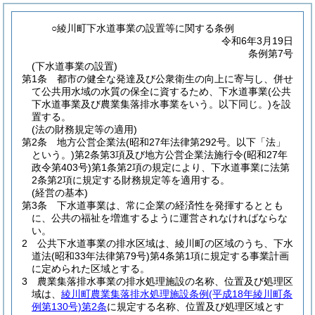
○綾川町下水道事業の設置等に関する条例
令和6年3月19日
条例第7号
(下水道事業の設置)
第1条
都市の健全な発達及び公衆衛生の向上に寄与し、併せ
て公共用水域の水質の保全に資するため、下水道事業
(公共
下水道事業及び農業集落排水事業をいう。以下同じ。)
を設
置する。
(法の財務規定等の適用)
第2条
地方公営企業法
(昭和27年法律第292号。以下「法」
という。)
第2条第3項及び地方公営企業法施行令
(昭和27年
政令第403号)
第1条第2項の規定により、下水道事業に法第
2条第2項に規定する財務規定等を適用する。
(経営の基本)
第3条
下水道事業は、常に企業の経済性を発揮するととも
に、公共の福祉を増進するように運営されなければならな
い。
2
公共下水道事業の排水区域は、綾川町の区域のうち、下水
道法
(昭和33年法律第79号)
第4条第1項に規定する事業計画
に定められた区域とする。
3
農業集落排水事業の排水処理施設の名称、位置及び処理区
域は、
綾川町農業集落排水処理施設条例
(平成18年綾川町条
例第130号)
第2条
に規定する名称、位置及び処理区域とす