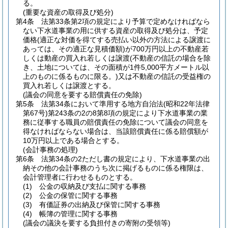
る。
(重要な資産の取得及び処分)
第4条
法第33条第2項の規定により予算で定めなければなら
ない下水道事業の用に供する資産の取得及び処分は、予定
価格
(適正な対価を得てする売払い以外の方法による譲渡に
あっては、その適正な見積価額)
が700万円以上の不動産若
しくは動産の買入れ若しくは譲渡
(不動産の信託の場合を除
き、土地については、その面積が1件5,000平方メートル以
上のものに係るものに限る。)
又は不動産の信託の受益権の
買入れ若しくは譲渡とする。
(議会の同意を要する賠償責任の免除)
第5条
法第34条において準用する地方自治法
(昭和22年法律
第67号)
第243条の2の8第8項の規定により下水道事業の業
務に従事する職員の賠償責任の免除について議会の同意を
得なければならない場合は、当該賠償責任に係る賠償額が
10万円以上である場合とする。
(会計事務の処理)
第6条
法第34条の2ただし書の規定により、下水道事業の出
納その他の会計事務のうち次に掲げるものに係る権限は、
会計管理者に行わせるものとする。
(1)
公金の収納及び支払に関する事務
(2)
公金の保管に関する事務
(3)
有価証券の出納及び保管に関する事務
(4)
帳簿の管理に関する事務
(議会の議決を要する負担付きの寄附の受領等)