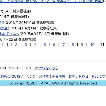
談、ことばの相談、親すみの日（子どもの発達などについての相談・教室）
(
4月14日
健康福祉課
)
月14日
健康福祉課
)
交付
(
2015年04月14日
健康福祉課
)
康診査
(
2015年04月14日
健康福祉課
)
・乳幼児さんへ
(
2015年04月14日
健康福祉課
)
年07月22日
健康福祉課
)
|
1
|
2
|
3
|
4
|
5
|
6
|
7
|
8
|
9
|
10
|
11
X：087-876-3120
アクセスはこちら
人情報の取り扱い
｜
リンク
｜
著作権
｜
免責事項
｜
お問い合わせ
｜
RSSに
Copyright©2011 AYAGAWA All Rights Reserved.