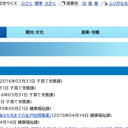
文字サイズ
小さく
標準
大きく
背景色
白
青
黒
ふりがな
観光・文化
産業・労働
2016年03月31日
子育て支援課
)
31日
子育て支援課
)
16年03月31日
子育て支援課
)
1日
子育て支援課
)
15年05月21日
健康福祉課
)
後４カ月までの全戸訪問事業）
(
2015年04月14日
健康福祉課
)
04月14日
健康福祉課
)