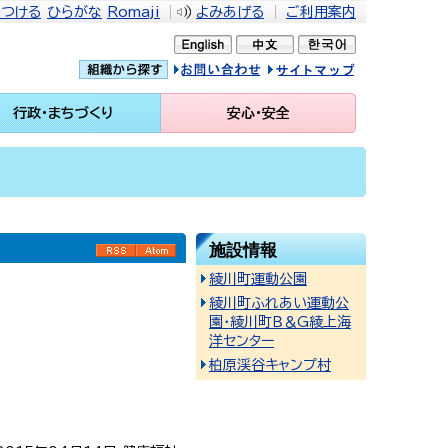
をつける
ひらがな
Romaji
よみあげる
ご利用案内
問い合せ
イトマップ
行政・まちづくり
安心・安全
施設情報
RSS
Atom
綾川町運動公園
綾川町ふれあい運動公
園・綾川町Ｂ＆G綾上海
洋センター
柏原渓谷キャンプ村