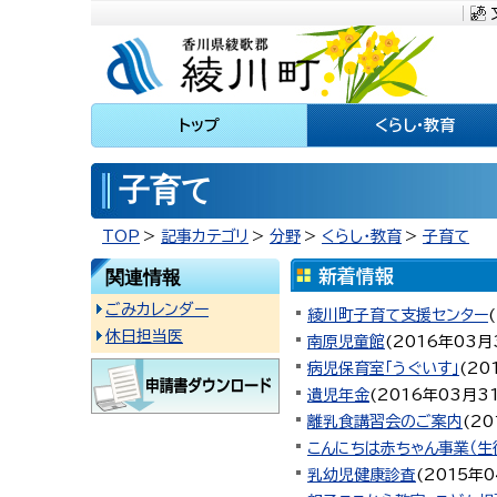
川町
トップ
くらし・教育
子育て
TOP
記事カテゴリ
分野
くらし・教育
子育て
関連情報
ごみカレンダー
綾川町子育て支援センター
(
休日担当医
南原児童館
(
2016年03月
病児保育室「うぐいす」
(
20
遺児年金
(
2016年03月3
離乳食講習会のご案内
(
20
こんにちは赤ちゃん事業（生
乳幼児健康診査
(
2015年