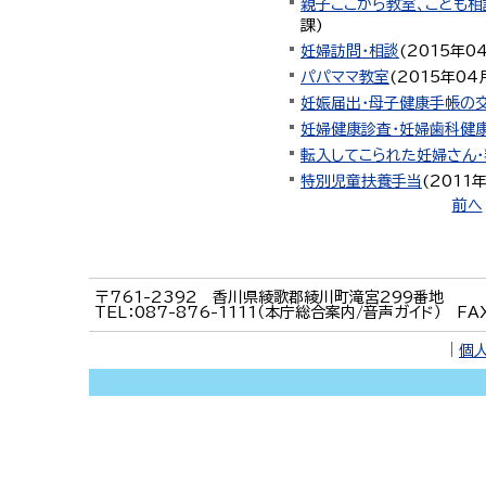
親子ここから教室、こども相
課
)
妊婦訪問・相談
(
2015年0
パパママ教室
(
2015年04
妊娠届出・母子健康手帳の
妊婦健康診査・妊婦歯科健
転入してこられた妊婦さん
特別児童扶養手当
(
2011
前へ
〒761-2392 香川県綾歌郡綾川町滝宮299番地
TEL：087-876-1111（本庁総合案内/音声ガイド） FA
｜
個