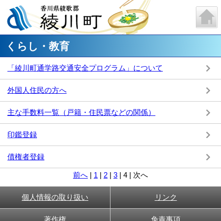
くらし・教育
「綾川町通学路交通安全プログラム」について
外国人住民の方へ
主な手数料一覧（戸籍・住民票などの関係）
印鑑登録
債権者登録
前へ
|
1
|
2
|
3
|
4
|
次へ
個人情報の取り扱い
リンク
著作権
免責事項