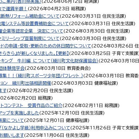
のご案内（香川県実施）
(
2026年06月12日
経済課
)
カで運賃半額！
(
2026年04月23日
総務課
)
宅断熱リフォーム補助金について
(
2026年03月31日
住民生活課
)
発電システム等設置費補助金について
(
2026年03月31日
住民生活課
)
躍企業等認定企業 決定について
(
2026年03月30日
住民生活課
)
ァミリーシップ宣誓制度について
(
2026年03月30日
住民生活課
)
ードの申請・受取・更新のための休日開庁について
(
2026年03月26日
住
きらきら』が新しくなりました。【更新】
(
2026年03月25日
子育て支援課
ォーキング 牛川編 について（綾川町文化財保護協会）
(
2026年03月18
年団体験見学会
(
2026年03月18日
教育委員会
)
集！！（綾川町スポーツ少年団パフレット ）
(
2026年03月18日
教育委
ション 綾川町出張相談開催
(
2026年03月03日
健康福祉課
)
ます
(
2026年02月20日
住民生活課
)
2026年02月20日
総務課
)
ォトコンテスト 受賞作品のご紹介
(
2026年02月11日
総務課
)
アップを実施しました
(
2025年12月10日
住民生活課
)
事業について
(
2025年12月01日
健康福祉課
)
ブ（なかよし学級）利用申込みについて
(
2025年11月26日
子育て支援課
お願いします
(
2025年11月06日
住民生活課
)