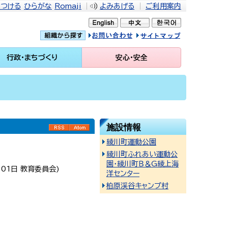
をつける
ひらがな
Romaji
よみあげる
ご利用案内
問い合せ
イトマップ
行政・まちづくり
安心・安全
施設情報
RSS
Atom
綾川町運動公園
綾川町ふれあい運動公
園・綾川町Ｂ＆G綾上海
月01日
教育委員会
)
洋センター
柏原渓谷キャンプ村