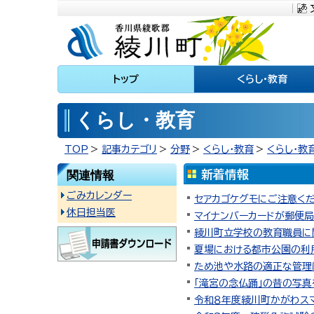
川町
トップ
くらし・教育
くらし・教育
TOP
記事カテゴリ
分野
くらし・教育
くらし・教
関連情報
ごみカレンダー
セアカゴケグモにご注意く
休日担当医
マイナンバーカードが郵便
綾川町立学校の教育職員に
夏場における都市公園の利
ため池や水路の適正な管理
「滝宮の念仏踊」の昔の写真
令和８年度綾川町かがわス