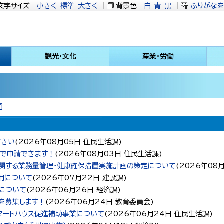
文字サイズ
小さく
標準
大きく
背景色
白
青
黒
ふりがな
観光・文化
産業・労働
育
ださい
(
2026年08月05日
住民生活課
)
局で申請できます！
(
2026年08月03日
住民生活課
)
関する業務量管理・健康確保措置実施計画の策定について
(
2026年08
用について
(
2026年07月22日
建設課
)
について
(
2026年06月26日
経済課
)
を募集します！
(
2026年06月24日
教育委員会
)
マートハウス促進補助事業について
(
2026年06月24日
住民生活課
)