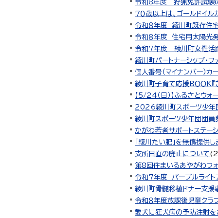
令和8年度 狩猟免許試験
７０歳以上は、ゴールドイル
令和８年度 綾川町既存住
令和８年度 住宅用太陽光
令和7年度 綾川町女性活
綾川町パートナーシップ・フ
個人番号（マイナンバー）カ
綾川町子育て応援ＢＯＯＫ『
【5/24（日）】ふるさとウ
2026綾川町スポーツ少
綾川町スポーツ少年団団員募
かがわ若者サポートステー
「綾川たい肥」を無償提供し
支所日直の廃止について
(
第8回住まいるあやがわフ
令和７年度 パープルライト
綾川町骨髄移植ドナー支援
令和８年度放課後児童クラ
愛犬に狂犬病の予防注射を