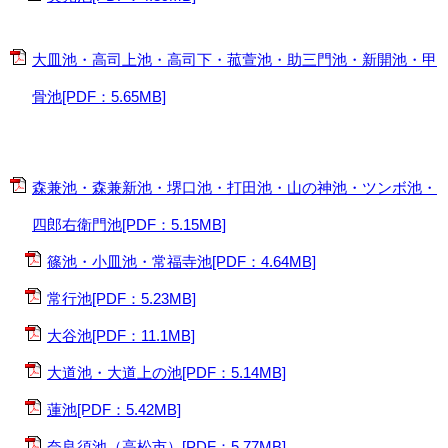
大皿池・高司上池・高司下・菰萱池・助三門池・新開池・甲
骨池[PDF：5.65MB]
森兼池・森兼新池・堺口池・打田池・山の神池・ツンボ池・
四郎右衛門池[PDF：5.15MB]
篠池・小皿池・常福寺池[PDF：4.64MB]
常行池[PDF：5.23MB]
大谷池[PDF：11.1MB]
大道池・大道上の池[PDF：5.14MB]
蓮池[PDF：5.42MB]
奈良須池（高松市）[PDF：5.77MB]