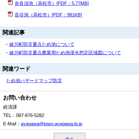
奈良須池（高松市）[PDF：5.77MB]
音谷池（高松市）[PDF：981KB]
関連記事
綾川町防災重点ため池について
綾川町防災重点農業用ため池浸水想定区域図について
関連ワード
ため池
ハザードマップ
防災
お問い合わせ
経済課
TEL
：087-876-5282
E-Mail
：
ayagawa@town.ayagawa.lg.jp