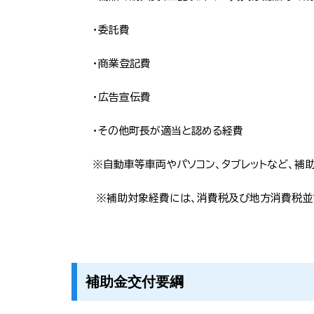
・委託費
・商業登記費
・広告宣伝費
・その他町長が適当と認める経費
※自動車等車両やパソコン、タブレットなど、補
※補助対象経費には、消費税及び地方消費税並
補助金交付要綱