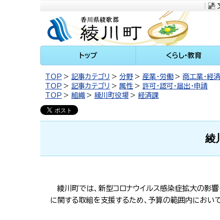
川町
トップ
くらし・教育
TOP
記事カテゴリ
分野
産業・労働
商工業・経
TOP
記事カテゴリ
属性
許可・認可・届出・申請
TOP
組織
綾川町役場
経済課
綾
綾川町では、新型コロナウイルス感染症拡大の影響
に関する取組を支援するため、予算
の範囲内において