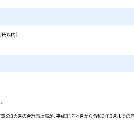
万円以内）
。
、任意の3カ月の合計売上高が、平成31年4月から令和2年3月までの