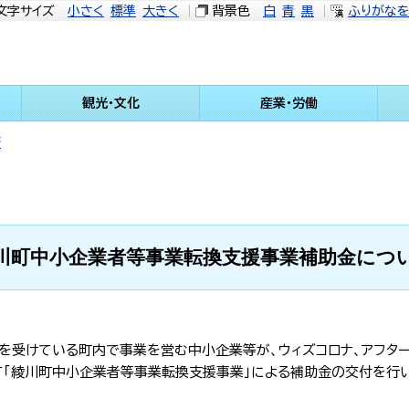
文字サイズ
小さく
標準
大きく
背景色
白
青
黒
ふりがな
観光・文化
産業・労働
済
川町中小企業者等事業転換支援事業補助金につ
を受けている町内で事業を営む中小企業等が、ウィズコロナ、アフタ
「綾川町中小企業者等事業転換支援事業」による補助金の交付を行い