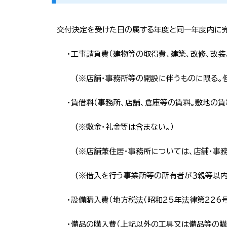
交付決定を受けた日の属する年度と同一年度内に完
・工事請負費（建物等の取得費、建築、改修、改装
(※店舗・事務所等の開設に伴うものに限る。
・賃借料（事務所、店舗、倉庫等の賃料。敷地の賃
(※敷金・礼金等は含まない。）
(※店舗兼住居・事務所については、店舗・事
(※借入を行う事業所等の所有者が３親等以内
・設備購入費（地方税法（昭和25年法律第22
・備品の購入費（上記以外の工具又は備品等の購