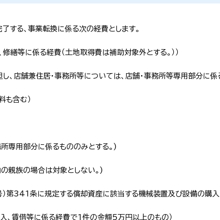
了する、
事業転換に係る次の経費とします
。
、修繕等に係る経費（土地取得費は補助対象外とする。））
但し、店舗兼住居・事務所等については、店舗・事務所等専用部分に係
料も含む）
務所専用部分に係るもののみとする。)
の親族の場合は対象としない。)
6号）第341条に規定する償却資産に該当する機械装置及び設備の購入
入、賃借等に係る経費で1件の金額5万円以上のもの）