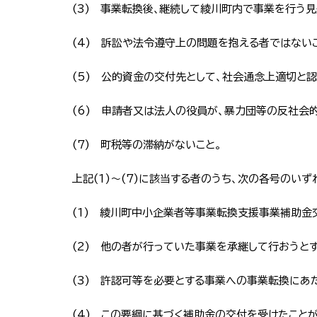
(3) 事業転換後､継続して綾川町内で事業を行う
(4) 訴訟や法令遵守上の問題を抱える者ではない
(5) 公的資金の交付先として、社会通念上適切と
(6) 申請者又は法人の役員が、暴力団等の反社会
(7) 町税等の滞納がないこと。
上記(1)～(7)に該当する者のうち、次の各号のい
(1)
綾川町中小企業者等事業転換支援事業補助金
(2) 他の者が行っていた事業を承継して行おうとす
(3) 許認可等を必要とする事業への事業転換にあ
(4) この要綱に基づく補助金の交付を受けたことが