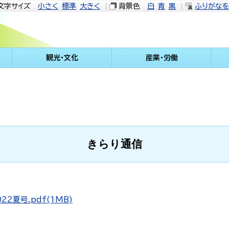
文字サイズ
小さく
標準
大きく
背景色
白
青
黒
ふりがな
観光・文化
産業・労働
きらり通信
22夏号.pdf(1MB)