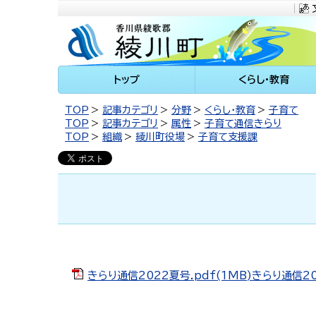
川町
トップ
くらし・教育
TOP
記事カテゴリ
分野
くらし・教育
子育て
TOP
記事カテゴリ
属性
子育て通信きらり
TOP
組織
綾川町役場
子育て支援課
きらり通信2022夏号.pdf(1MB)きらり通信20