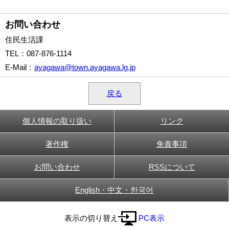
お問い合わせ
住民生活課
TEL
：087-876-1114
E-Mail
：
ayagawa@town.ayagawa.lg.jp
戻る
個人情報の取り扱い
リンク
著作権
免責事項
お問い合わせ
RSSについて
English・中文・한국어
表示の切り替え
PC表示