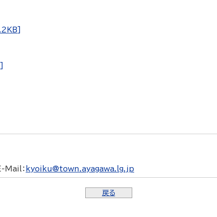
2KB]
]
E-Mail
：
kyoiku@town.ayagawa.lg.jp
戻る