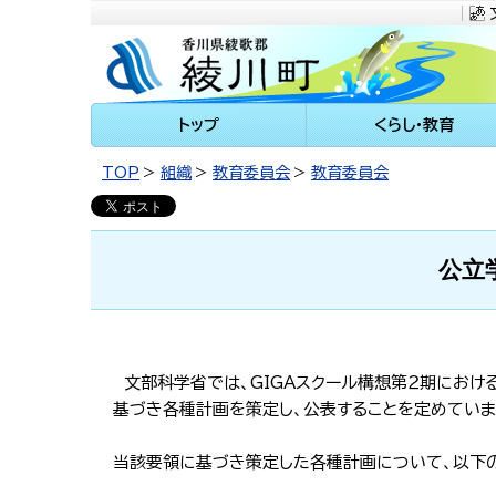
川町
トップ
くらし・教育
TOP
組織
教育委員会
教育委員会
公立
文部科学省では、GIGAスクール構想第２期におけ
基づき各種計画を策定し、公表することを定めていま
当該要領に基づき策定した各種計画について、以下の