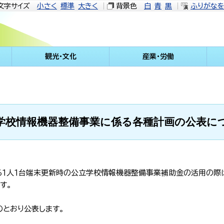
文字サイズ
小さく
標準
大きく
背景色
白
青
黒
ふりがな
観光・文化
産業・労働
学校情報機器整備事業に係る各種計画の公表に
る１人１台端末更新時の公立学校情報機器整備事業補助金の活用の際は
す。
とおり公表します。