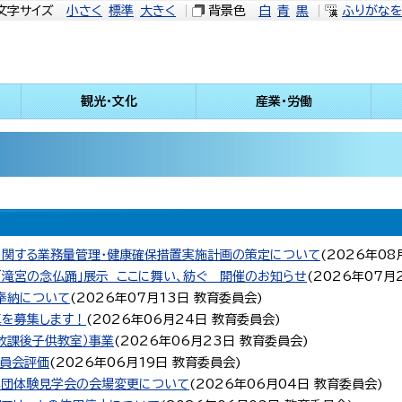
文字サイズ
小さく
標準
大きく
背景色
白
青
黒
ふりがな
観光・文化
産業・労働
関する業務量管理・健康確保措置実施計画の策定について
(
2026年08
「滝宮の念仏踊」展示 ここに舞い、紡ぐ 開催のお知らせ
(
2026年07月
 奉納について
(
2026年07月13日
教育委員会
)
真を募集します！
(
2026年06月24日
教育委員会
)
放課後子供教室）事業
(
2026年06月23日
教育委員会
)
員会評価
(
2026年06月19日
教育委員会
)
年団体験見学会の会場変更について
(
2026年06月04日
教育委員会
)