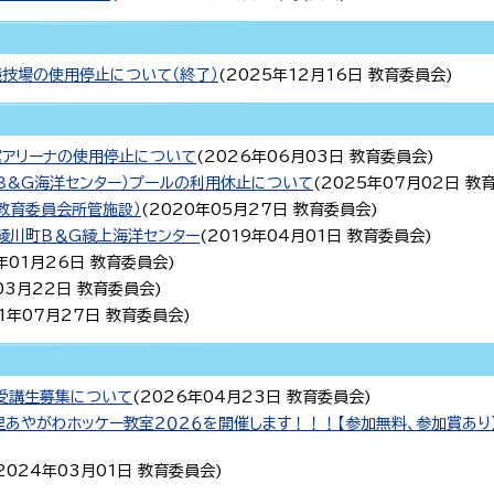
技場の使用停止について（終了）
(
2025年12月16日
教育委員会
)
アリーナの使用停止について
(
2026年06月03日
教育委員会
)
B&G海洋センター）プールの利用休止について
(
2025年07月02日
教
教育委員会所管施設）
(
2020年05月27日
教育委員会
)
綾川町Ｂ＆G綾上海洋センター
(
2019年04月01日
教育委員会
)
年01月26日
教育委員会
)
03月22日
教育委員会
)
11年07月27日
教育委員会
)
受講生募集について
(
2026年04月23日
教育委員会
)
】梅の里あやがわホッケー教室２０２６を開催します！！！【参加無料、参加賞あり
2024年03月01日
教育委員会
)