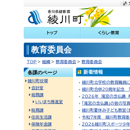
川町
トップ
くらし・教育
教育委員会
TOP
組織
教育委員会
教育委員会
新着情報
各課のページ
綾川町役場
綾川町立学校の教育職員に
会計室
綾川町合併20周年記念 
総務課
２０２６年 滝宮の念仏踊
いいまち推進室
「滝宮の念仏踊」の昔の写
税務課
綾川町夏休み子ども教室（
住民生活課
令和７年度 綾川町教育委
保険年金課
２０２６綾川町スポーツ少