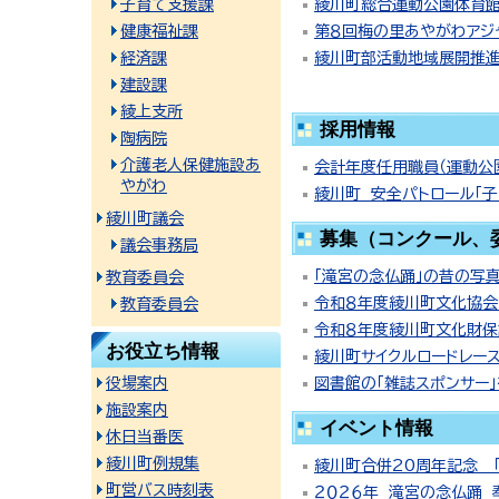
子育て支援課
綾川町総合運動公園体育館
健康福祉課
第８回梅の里あやがわアジ
経済課
綾川町部活動地域展開推進
建設課
綾上支所
採用情報
陶病院
介護老人保健施設あ
会計年度任用職員（運動公
やがわ
綾川町 安全パトロール「
綾川町議会
募集（コンクール、
議会事務局
「滝宮の念仏踊」の昔の写
教育委員会
令和８年度綾川町文化協
教育委員会
令和８年度綾川町文化財
お役立ち情報
綾川町サイクルロードレース
役場案内
図書館の「雑誌スポンサー
施設案内
イベント情報
休日当番医
綾川町例規集
綾川町合併20周年記念 
町営バス時刻表
２０２６年 滝宮の念仏踊