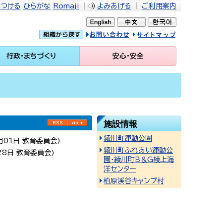
をつける
ひらがな
Romaji
よみあげる
ご利用案内
問い合せ
イトマップ
行政・まちづくり
安心・安全
施設情報
RSS
Atom
綾川町運動公園
月01日
教育委員会
)
綾川町ふれあい運動公
28日
教育委員会
)
園・綾川町Ｂ＆G綾上海
洋センター
柏原渓谷キャンプ村