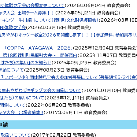
年団体験見学会の会場変更について
(
2026年06月04日
教育委員会
)
ャタ大会 出場チーム募集！！
(
2026年05月21日
教育委員会
)
ウォーキング 牛川編 について（綾川町文化財保護協会）
(
2026年03月18
年団体験見学会
(
2026年03月18日
教育委員会
)
】梅の里あやがわホッケー教室２０２６を開催します！！！【参加無料、参加賞あり
 「COPPA AYAGAWA ２０２６」
(
2025年12月04日
教育委員会
 第１８回綾川町民綱引大会～ 開催案内
(
2025年11月07日
教育委員
（はたち）の集い」のお知らせ
(
2025年09月29日
教育委員会
)
 奉納について
(
2025年08月23日
教育委員会
)
4綾川町スポーツ少年団体験見学会の参加者募集について【募集締切5/24（金）
回梅の里あやがわジョギング大会の開催について
(
2024年01月10日
教育委
（はたち）の集いについて
(
2023年12月11日
教育委員会
)
開催について
(
2022年06月20日
教育委員会
)
ャタ大会 出場者募集!!
(
2017年05月11日
教育委員会
)
申請
の取扱いについて
(
2017年02月22日
教育委員会
)