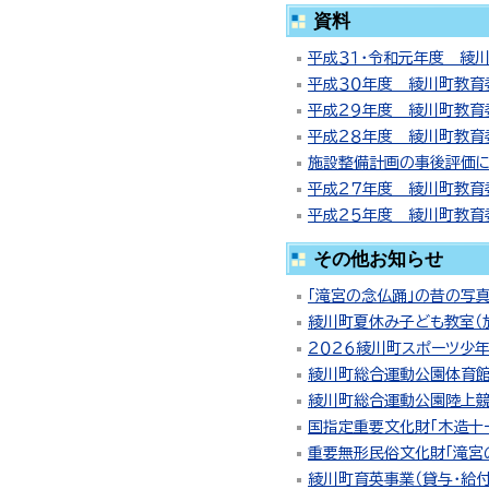
資料
平成３１・令和元年度 綾
平成３０年度 綾川町教育
平成２９年度 綾川町教育
平成２８年度 綾川町教育
施設整備計画の事後評価につ
平成２７年度 綾川町教育
平成２５年度 綾川町教育
その他お知らせ
「滝宮の念仏踊」の昔の写
綾川町夏休み子ども教室（
２０２６綾川町スポーツ少
綾川町総合運動公園体育館
綾川町総合運動公園陸上競
国指定重要文化財「木造十
重要無形民俗文化財「滝宮
綾川町育英事業（貸与・給