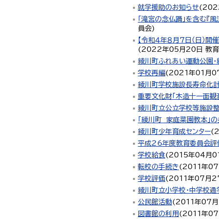
就学援助のお知らせ
(
20
「滝宮の念仏踊」を含む『風
員会
)
【令和４年８月７日（日）
(
2022年05月20日
教育
綾川町ふれあい運動公園・
学校再編
(
2021年01月0
綾川町学校施設長寿命化
重要文化財「木造十一面観
綾川町立公立学校等施設
「綾川町 家庭菜園教本」
綾川町少年育成センター
(
平成26年度教育委員会評
学校給食
(
2015年04月0
転校の手続き
(
2011年0
学校評価
(
2011年07月2
綾川町立小学校・中学校通
公民館活動
(
2011年07
図書館の利用
(
2011年0