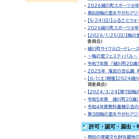
２０２６綾川町スポーツ少
第８回梅の里あやがわアジ
【5/24（日）】ふるさと
2026綾川町スポーツ少
【2026/1/25（日）
委員会
)
綾川町サイクルロードレース
～梅の里フェスティバル～
令和７年度 「綾川町２０歳
２０２５年 滝宮の念仏踊
【6/1（土）開催】202
育委員会
)
【2024/3/24】第７
令和５年度 綾川町20歳
令和４年度教科書展示会の
第３回梅の里あやがわアジ
許可・認可・届出・
周知の埋蔵文化財包蔵地