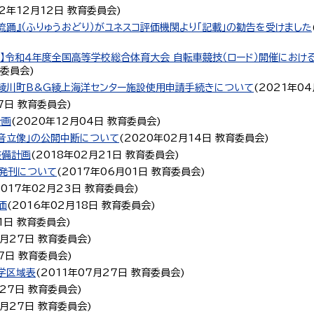
22年12月12日
教育委員会
)
流踊』（ふりゅうおどり）がユネスコ評価機関より「記載」の勧告を受けました
開催】令和４年度全国高等学校総合体育大会 自転車競技（ロード）開催にお
委員会
)
綾川町B&G綾上海洋センター施設使用申請手続きについて
(
2021年0
7日
教育委員会
)
計画
(
2020年12月04日
教育委員会
)
音立像」の公開中断について
(
2020年02月14日
教育委員会
)
整備計画
(
2018年02月21日
教育委員会
)
の発刊について
(
2017年06月01日
教育委員会
)
2017年02月23日
教育委員会
)
価
(
2016年02月18日
教育委員会
)
1日
教育委員会
)
7月27日
教育委員会
)
7日
教育委員会
)
学区域表
(
2011年07月27日
教育委員会
)
月27日
教育委員会
)
7月27日
教育委員会
)