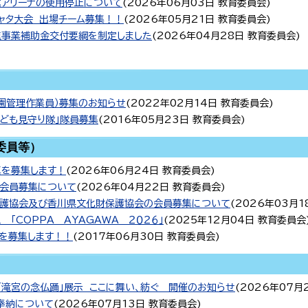
アリーナの使用停止について
(
2026年06月03日
教育委員会
)
ャタ大会 出場チーム募集！！
(
2026年05月21日
教育委員会
)
事業補助金交付要綱を制定しました
(
2026年04月28日
教育委員会
)
園管理作業員）募集のお知らせ
(
2022年02月14日
教育委員会
)
子ども見守り隊」隊員募集
(
2016年05月23日
教育委員会
)
委員等）
真を募集します！
(
2026年06月24日
教育委員会
)
会会員募集について
(
2026年04月22日
教育委員会
)
保護協会及び香川県文化財保護協会の会員募集について
(
2026年03月1
 「COPPA AYAGAWA ２０２６」
(
2025年12月04日
教育委員会
」を募集します！！
(
2017年06月30日
教育委員会
)
「滝宮の念仏踊」展示 ここに舞い、紡ぐ 開催のお知らせ
(
2026年07月
 奉納について
(
2026年07月13日
教育委員会
)