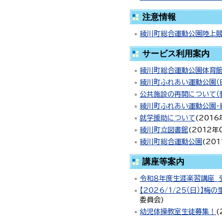
注意情報
綾川町総合運動公園陸上競
サービス利用案内
綾川町総合運動公園体育館
綾川町ふれあい運動公園（
公共施設の再開について（
綾川町ふれあい運動公園・
就学援助について
(
2016
綾川町立図書館
(
2012年
綾川町総合運動公園
(
20
講座等案内
令和８年度生涯楽習講座 
【2026/1/25（日）
委員会
)
幼児体操教室生徒募集！
(