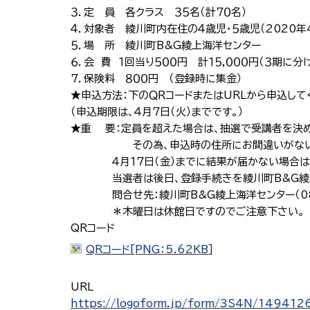
３．定 員 各クラス ３５名（計７０名）
４．対象者 綾川町内在住の４歳児・５歳児（2020年
５．場 所 綾川町B&G綾上海洋センター
６．会 費 １回当り５００円 計１５,０００円（３期に
７．保険料 ８００円 （登録時に集金）
★申込方法：下のＱＲコードまたはURLから申込して
（申込期限は、４月７日（火）までです。）
★重 要：定員を超えた場合は、抽選で受講者を決め
その為、申込時の住所にお間違いがないよ
４月１７日（金）までに結果が届かない場合は、
当選者は後日、登録手続きを綾川町B&G綾上
問合せ先：綾川町B&G綾上海洋センター（087-
＊木曜日は休館日ですのでご注意下さい。
QRコード
QRコード[PNG：5.62KB]
URL
https://logoform.jp/form/3S4N/149412