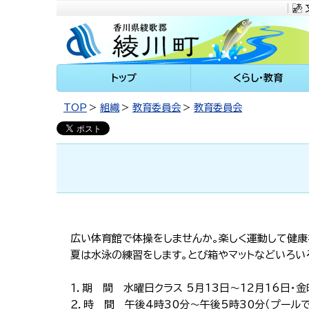
川町
トップ
くらし・教育
TOP
組織
教育委員会
教育委員会
広い体育館で体操をしませんか。楽しく運動して健康
夏は水泳の練習をします。とび箱やマットなどいろ
１．期 間 水曜日クラス 5月13日～12月16日・金
２．時 間 午後4時30分～午後5時30分（プール