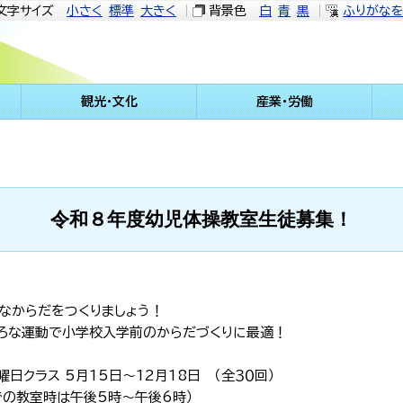
文字サイズ
小さく
標準
大きく
背景色
白
青
黒
ふりがな
観光・文化
産業・労働
令和８年度幼児体操教室生徒募集！
なからだをつくりましょう！
いろな運動で小学校入学前のからだづくりに最適！
曜日クラス 5月15日〜12月18日 （全３０回）
での教室時は午後5時～午後6時）