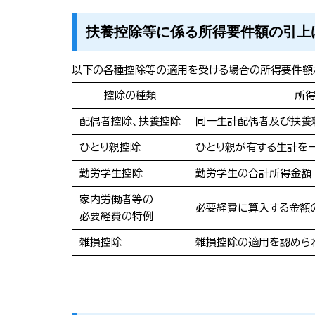
扶養控除等に係る所得要件額の引上
以下の各種控除等の適用を受ける場合の所得要件額
控除の種類
所
配偶者控除、扶養控除
同一生計配偶者及び扶養
ひとり親控除
ひとり親が有する生計を
勤労学生控除
勤労学生の合計所得金額
家内労働者等の
必要経費に算入する金額
必要経費の特例
雑損控除
雑損控除の適用を認めら