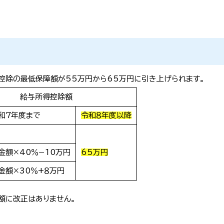
控除の最低保障額が55万円から65万円に引き上げられます。
給与所得控除額
和７年度まで
令和８年度以降
金額×40％−10万円
65万円
金額×30％+８万円
額に改正はありません。