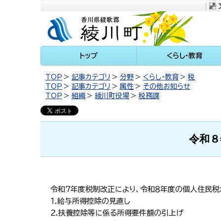
川町
トップ
くらし・教育
TOP
記事カテゴリ
分野
くらし・教育
税
TOP
記事カテゴリ
属性
その他お知らせ
TOP
組織
綾川町役場
税務課
令和８
令和７年度税制改正により、令和８年度の個人住民税
１.給与所得控除の見直し
２.扶養控除等に係る所得要件額の引上げ