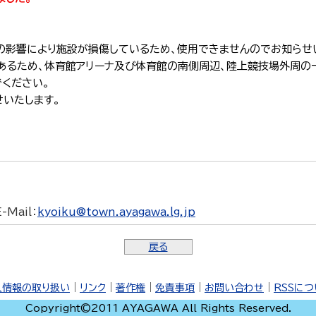
の影響により施設が損傷しているため、使用できませんのでお知らせ
あるため、体育館アリーナ及び体育館の南側周辺、陸上競技場外周の
ください。
いたします。
E-Mail
：
kyoiku@town.ayagawa.lg.jp
戻る
人情報の取り扱い
｜
リンク
｜
著作権
｜
免責事項
｜
お問い合わせ
｜
RSSに
Copyright©2011 AYAGAWA All Rights Reserved.