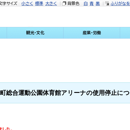
文字サイズ
小さく
標準
大きく
背景色
白
青
黒
ふりがな
観光・文化
産業・労働
川町総合運動公園体育館アリーナの使用停止につ
ました。