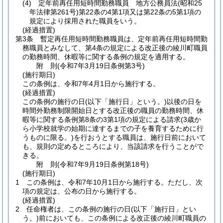
(4)
定年前再任用短時間勤務職員 地方公務員法
(昭和25
年法律第261号)
第22条の4第1項又は第22条の5第1項の
規定により採用された職員をいう。
(経過措置)
第3条
暫定再任用短時間勤務職員は、定年前再任用短時間勤
務職員とみなして、第4条の規定による改正後の綾川町職員
の勤務時間、休暇等に関する条例の規定を適用する。
附
則
(令和7年3月19日
条例第3号)
(施行期日)
この条例は、令和7年4月1日から施行する。
(経過措置)
この条例の施行の日
(以下「施行日」という。)
以後の日を
時間外勤務制限開始日とする改正後の職員の勤務時間、休
暇等に関する条例第8条の3第1項の規定による請求
(3歳か
ら小学校就学の始期に達するまでの子を養育するために行
うものに限る。)
を行おうとする職員は、施行日前において
も、規則の定めるところにより、当該請求を行うことがで
きる。
附
則
(令和7年9月19日
条例第18号)
(施行期日)
1
この条例は、令和7年10月1日から施行する。
ただし、次
項の規定は、公布の日から施行する。
(経過措置)
2
任命権者は、この条例の施行の日
(以下「施行日」とい
う。)
前においても、この条例による改正後の綾川町職員の