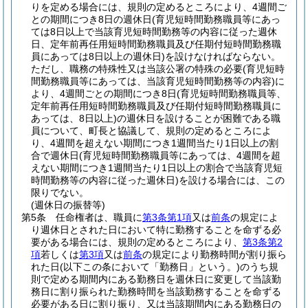
りを定める場合には、規則の定めるところにより、4週間ご
との期間につき8日の週休日
(育児短時間勤務職員等にあっ
ては8日以上で当該育児短時間勤務等の内容に従った週休
日、定年前再任用短時間勤務職員及び任期付短時間勤務職
員にあっては8日以上の週休日)
を設けなければならない。
ただし、職務の特殊性又は当該公署の特殊の必要
(育児短時
間勤務職員等にあっては、当該育児短時間勤務等の内容)
に
より、4週間ごとの期間につき8日
(育児短時間勤務職員等、
定年前再任用短時間勤務職員及び任期付短時間勤務職員に
あっては、8日以上)
の週休日を設けることが困難である職
員について、町長と協議して、規則の定めるところによ
り、4週間を超えない期間につき1週間当たり1日以上の割
合で週休日
(育児短時間勤務職員等にあっては、4週間を超
えない期間につき1週間当たり1日以上の割合で当該育児短
時間勤務等の内容に従った週休日)
を設ける場合には、この
限りでない。
(週休日の振替等)
第5条
任命権者は、職員に
第3条第1項
又は
前条
の規定によ
り週休日とされた日において特に勤務することを命ずる必
要がある場合には、規則の定めるところにより、
第3条第2
項
若しくは
第3項
又は
前条
の規定により勤務時間が割り振ら
れた日
(以下この条において「勤務日」という。)
のうち規
則で定める期間内にある勤務日を週休日に変更して当該勤
務日に割り振られた勤務時間を当該勤務することを命ずる
必要がある日に割り振り、又は当該期間内にある勤務日の