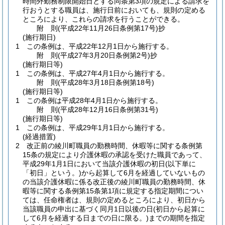
時間外勤務制限開始日とする同条第3項の規定による請求を
行おうとする職員は、施行日前においても、規則の定める
ところにより、これらの請求を行うことができる。
附
則
(平成22年11月26日
条例第17号)
抄
(施行期日)
1
この条例は、平成22年12月1日から施行する。
附
則
(平成27年3月20日
条例第2号)
抄
(施行期日等)
1
この条例は、平成27年4月1日から施行する。
附
則
(平成28年3月18日
条例第18号)
(施行期日等)
1
この条例は平成28年4月1日から施行する。
附
則
(平成28年12月16日
条例第31号)
(施行期日等)
1
この条例は、平成29年1月1日から施行する。
(経過措置)
2
改正前の綾川町職員の勤務時間、休暇等に関する条例第
15条の規定により介護休暇の承認を受けた職員であって、
平成29年1月1日において当該介護休暇の初日
(以下単に
「初日」という。)
から起算して6月を経過していないもの
の当該介護休暇に係る改正後の綾川町職員の勤務時間、休
暇等に関する条例第15条第1項に規定する指定期間につい
ては、任命権者は、規則の定めるところにより、初日から
当該職員の申出に基づく同月1日以後の日
(初日から起算に
して6月を経過する日までの日に限る。)
までの期間を指定