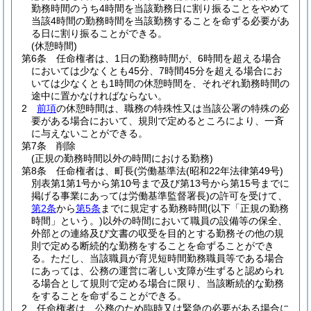
勤務時間のうち4時間を当該勤務日に割り振ることをやめて
当該4時間の勤務時間を当該勤務することを命ずる必要があ
る日に割り振ることができる。
(休憩時間)
第6条
任命権者は、1日の勤務時間が、6時間を超える場合
においては少なくとも45分、7時間45分を超える場合にお
いては少なくとも1時間の休憩時間を、それぞれ勤務時間の
途中に置かなければならない。
2
前項
の休憩時間は、職務の特殊性又は当該公署の特殊の必
要がある場合において、規則で定めるところにより、一斉
に与えないことができる。
第7条
削除
(正規の勤務時間以外の時間における勤務)
第8条
任命権者は、町長
(労働基準法
(昭和22年法律第49号)
別表第1第1号から第10号まで及び第13号から第15号までに
掲げる事業にあっては労働基準監督署長)
の許可を受けて、
第2条
から
第5条
までに規定する勤務時間
(以下「正規の勤務
時間」という。)
以外の時間において職員の設備等の保全、
外部との連絡及び文書の収受を目的とする勤務その他の規
則で定める断続的な勤務をすることを命ずることができ
る。
ただし、当該職員が育児短時間勤務職員等である場合
にあっては、公務の運営に著しい支障が生ずると認められ
る場合として規則で定める場合に限り、当該断続的な勤務
をすることを命ずることができる。
2
任命権者は、公務のため臨時又は緊急の必要がある場合に