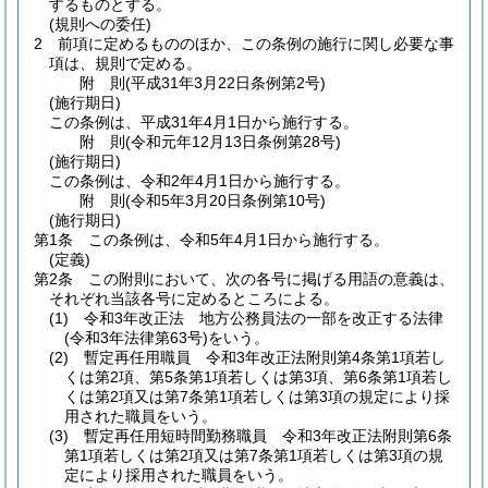
するものとする。
(規則への委任)
2
前項に定めるもののほか、この条例の施行に関し必要な事
項は、規則で定める。
附
則
(平成31年3月22日
条例第2号)
(施行期日)
この条例は、平成31年4月1日から施行する。
附
則
(令和元年12月13日
条例第28号)
(施行期日)
この条例は、令和2年4月1日から施行する。
附
則
(令和5年3月20日
条例第10号)
(施行期日)
第1条
この条例は、令和5年4月1日から施行する。
(定義)
第2条
この附則において、次の各号に掲げる用語の意義は、
それぞれ当該各号に定めるところによる。
(1)
令和3年改正法 地方公務員法の一部を改正する法律
(令和3年法律第63号)
をいう。
(2)
暫定再任用職員 令和3年改正法附則第4条第1項若し
くは第2項、第5条第1項若しくは第3項、第6条第1項若し
くは第2項又は第7条第1項若しくは第3項の規定により採
用された職員をいう。
(3)
暫定再任用短時間勤務職員 令和3年改正法附則第6条
第1項若しくは第2項又は第7条第1項若しくは第3項の規
定により採用された職員をいう。