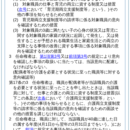
(1)
対象職員の仕事と育児の両立に資する制度又は措置
(
次号
において「育児期両立支援制度等」という。)
その
他の事項を知らせるための措置
(2)
育児期両立支援制度等の請求等に係る対象職員の意向
を確認するための措置
(3)
対象職員の3歳に満たない子の心身の状況又は育児に
関する対象職員の家庭の状況に起因して発生し、又は発
生することが予想される職業生活と家庭生活との両立の
支障となる事情の改善に資する事項に係る対象職員の意
向を確認するための措置
3
任命権者は、
第1項第3号
又は
前項第3号
の規定により意向
を確認した事項の取扱いに当たっては、当該意向に配慮し
なければならない。
(配偶者等が介護を必要とする状況に至った職員等に対する
意向確認等)
第17条の3
任命権者は、職員が配偶者等が当該職員の介護
を必要とする状況に至ったことを申し出たときは、当該職
員に対して、仕事と介護との両立に資する制度又は措置
(以
下この条及び
次条
において「介護両立支援制度等」とい
う。)
その他の事項を知らせるとともに、介護両立支援制度
等の請求等に係る当該職員の意向を確認するための面談そ
の他の措置を講じなければならない。
2
任命権者は、職員に対して、当該職員が40歳に達した日
の属する年度
(4月1日から翌年の3月31日までをいう。)
にお
いて、
前項
に規定する事項を知らせなければならない。