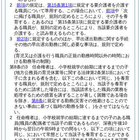
2
前項
の規定は、
第15条第1項
に規定する要介護者を介護す
る職員について準用する。
この場合において、
前項
中「次
に掲げる職員が、規則の定めるところにより、その子を養
育する」とあるのは「第15条第1項に規定する要介護者の
ある職員が、規則の定めるところにより、当該要介護者を
介護する」と読み替えるものとする。
3
前2項
に規定するもののほか、早出遅出勤務に関する手続
その他の早出遅出勤務に関し必要な事項は、規則で定め
る。
(育児又は介護を行う職員の正規の勤務時間以外の時間にお
ける勤務等の制限)
第8条の3
任命権者は、小学校就学の始期に達するまでの子
(地方公務員の育児休業等に関する法律第2条第1項において
子に含まれる者を含む。以下この条において同じ。)
を養育
する職員が、規則で定めるところにより、当該子を養育す
るために請求した場合には、当該請求をした職員の業務を
処理するための措置を講ずることが著しく困難である場合
を除き、
第8条
に規定する勤務
(災害その他避けることので
きない事由に基づく臨時の勤務を除く。)
をさせてはならな
い。
2
任命権者は、小学校就学の始期に達するまでの子のある職
員
(職員の配偶者で当該子の親であるものが、深夜
(午後10
時から翌日の午前5時までの間をいう。以下この項において
同じ。)
において常態として当該子を養育することができる