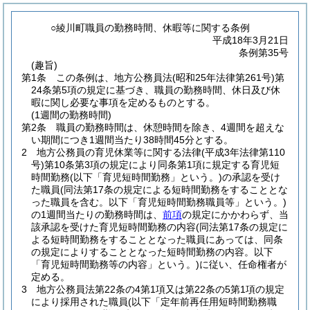
○綾川町職員の勤務時間、休暇等に関する条例
平成18年3月21日
条例第35号
(趣旨)
第1条
この条例は、地方公務員法
(昭和25年法律第261号)
第
24条第5項の規定に基づき、職員の勤務時間、休日及び休
暇に関し必要な事項を定めるものとする。
(1週間の勤務時間)
第2条
職員の勤務時間は、休憩時間を除き、4週間を超えな
い期間につき1週間当たり38時間45分とする。
2
地方公務員の育児休業等に関する法律
(平成3年法律第110
号)
第10条第3項の規定により同条第1項に規定する育児短
時間勤務
(以下「育児短時間勤務」という。)
の承認を受け
た職員
(同法第17条の規定による短時間勤務をすることとな
った職員を含む。以下「育児短時間勤務職員等」という。)
の1週間当たりの勤務時間は、
前項
の規定にかかわらず、当
該承認を受けた育児短時間勤務の内容
(同法第17条の規定に
よる短時間勤務をすることとなった職員にあっては、同条
の規定によりすることとなった短時間勤務の内容。以下
「育児短時間勤務等の内容」という。)
に従い、任命権者が
定める。
3
地方公務員法第22条の4第1項又は第22条の5第1項の規定
により採用された職員
(以下「定年前再任用短時間勤務職