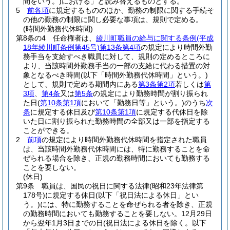
間をいう。)
における」と読み替えるものとする。
5
前各項
に規定するもののほか、勤務の制限に関する手続そ
の他の勤務の制限に関し必要な事項は、規則で定める。
(時間外勤務代休時間)
第8条の4
任命権者は、
綾川町職員の給与に関する条例
(平成
18年綾川町条例第45号)
第13条第4項
の規定により時間外勤
務手当を支給すべき職員に対して、規則の定めるところに
より、当該時間外勤務手当の一部の支給に代わる措置の対
象となるべき時間
(以下「時間外勤務代休時間」という。)
として、規則で定める期間内にある
第3条第2項
若しくは
第
3項
、
第4条
又は
第5条
の規定により勤務時間が割り振られ
た日
(
第10条第1項
において「勤務日等」という。)
のうち
次
条
に規定する休日及び
第10条第1項
に規定する代休日を除
いた日に割り振られた勤務時間の全部又は一部を指定する
ことができる。
2
前項
の規定により時間外勤務代休時間を指定された職員
は、当該時間外勤務代休時間には、特に勤務することを命
ぜられる場合を除き、正規の勤務時間においても勤務する
ことを要しない。
(休日)
第9条
職員は、国民の祝日に関する法律
(昭和23年法律第
178号)
に規定する休日
(以下「祝日法による休日」とい
う。)
には、特に勤務することを命ぜられる者を除き、正規
の勤務時間においても勤務することを要しない。
12月29日
から翌年1月3日までの日
(祝日法による休日を除く。以下