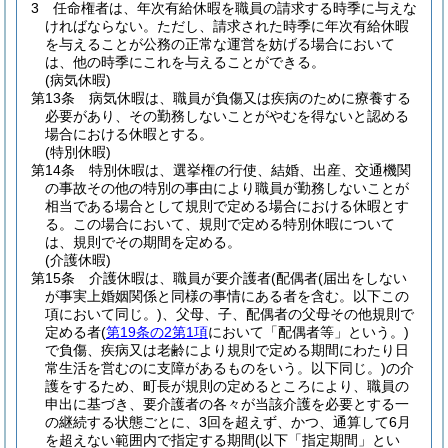
3
任命権者は、年次有給休暇を職員の請求する時季に与えな
ければならない。
ただし、請求された時季に年次有給休暇
を与えることが公務の正常な運営を妨げる場合において
は、他の時季にこれを与えることができる。
(病気休暇)
第13条
病気休暇は、職員が負傷又は疾病のために療養する
必要があり、その勤務しないことがやむを得ないと認める
場合における休暇とする。
(特別休暇)
第14条
特別休暇は、選挙権の行使、結婚、出産、交通機関
の事故その他の特別の事由により職員が勤務しないことが
相当である場合として規則で定める場合における休暇とす
る。
この場合において、規則で定める特別休暇について
は、規則でその期間を定める。
(介護休暇)
第15条
介護休暇は、職員が要介護者
(配偶者
(届出をしない
が事実上婚姻関係と同様の事情にある者を含む。以下この
項において同じ。)
、父母、子、配偶者の父母その他規則で
定める者
(
第19条の2第1項
において「配偶者等」という。)
で負傷、疾病又は老齢により規則で定める期間にわたり日
常生活を営むのに支障があるものをいう。以下同じ。)
の介
護をするため、町長が規則の定めるところにより、職員の
申出に基づき、要介護者の各々が当該介護を必要とする一
の継続する状態ごとに、3回を超えず、かつ、通算して6月
を超えない範囲内で指定する期間
(以下「指定期間」とい