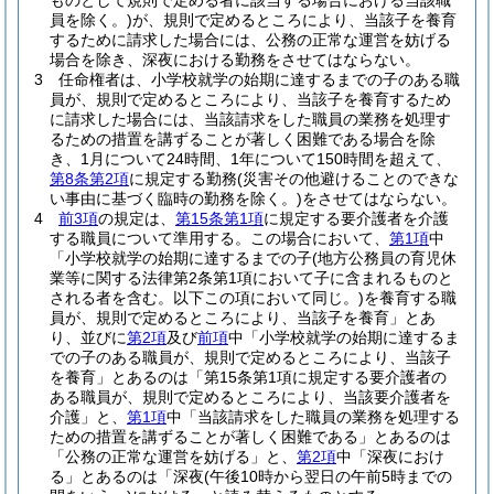
ものとして規則で定める者に該当する場合における当該職
員を除く。)
が、規則で定めるところにより、当該子を養育
するために請求した場合には、公務の正常な運営を妨げる
場合を除き、深夜における勤務をさせてはならない。
3
任命権者は、小学校就学の始期に達するまでの子のある職
員が、規則で定めるところにより、当該子を養育するため
に請求した場合には、当該請求をした職員の業務を処理す
るための措置を講ずることが著しく困難である場合を除
き、1月について24時間、1年について150時間を超えて、
第8条第2項
に規定する勤務
(災害その他避けることのできな
い事由に基づく臨時の勤務を除く。)
をさせてはならない。
4
前3項
の規定は、
第15条第1項
に規定する要介護者を介護
する職員について準用する。
この場合において、
第1項
中
「小学校就学の始期に達するまでの子
(地方公務員の育児休
業等に関する法律第2条第1項において子に含まれるものと
される者を含む。以下この項において同じ。)
を養育する職
員が、規則で定めるところにより、当該子を養育」とあ
り、並びに
第2項
及び
前項
中「小学校就学の始期に達するま
での子のある職員が、規則で定めるところにより、当該子
を養育」とあるのは「第15条第1項に規定する要介護者の
ある職員が、規則で定めるところにより、当該要介護者を
介護」と、
第1項
中「当該請求をした職員の業務を処理する
ための措置を講ずることが著しく困難である」とあるのは
「公務の正常な運営を妨げる」と、
第2項
中「深夜におけ
る」とあるのは「深夜
(午後10時から翌日の午前5時までの