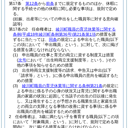
第17条
第12条
から
前条
までに規定するもののほか、休暇に
関する手続その他の休暇に関し必要な事項は、規則で定め
る。
(妊娠、出産等についての申出をした職員等に対する意向確
認等)
第17条の2
任命権者は、
綾川町職員の育児休業等に関する
条例
(平成18年綾川町条例第36号)
第21条第1項
の措置を講
ずるに当たっては、
同条
の規定による申出をした職員
(以下
この項において「申出職員」という。)
に対して、次に掲げ
る措置を講じなければならない。
(1)
申出職員の仕事と育児の両立に資する制度又は措置
(
次号
において「出生時両立支援制度等」という。)
その
他の事項を知らせるための措置
(2)
出生時両立支援制度等の請求、申告又は申出
(以下
「請求等」という。)
に係る申出職員の意向を確認するた
めの措置
(3)
綾川町職員の育児休業等に関する条例第21条
の規定に
よる申出に係る子の心身の状況又は育児に関する申出職
員の家庭の状況に起因して当該子の出生の日以後に発生
し、又は発生することが予想される職業生活と家庭生活
との両立の支障となる事情の改善に資する事項に係る申
出職員の意向を確認するための措置
2
任命権者は、3歳に満たない子を養育する職員
(以下この項
において「対象職員」という。)
に対して、規則で定める期
間内に、次に掲げる措置を講じなければならない。