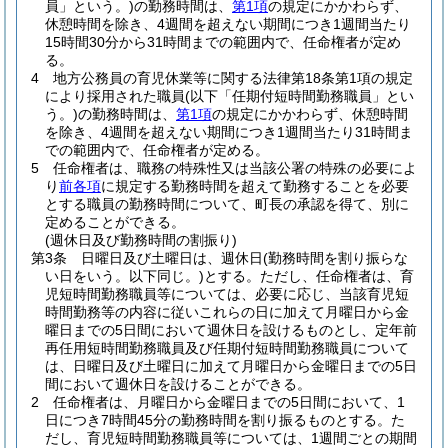
員」という。)
の勤務時間は、
第1項
の規定にかかわらず、
休憩時間を除き、4週間を超えない期間につき1週間当たり
15時間30分から31時間までの範囲内で、任命権者が定め
る。
4
地方公務員の育児休業等に関する法律第18条第1項の規定
により採用された職員
(以下「任期付短時間勤務職員」とい
う。)
の勤務時間は、
第1項
の規定にかかわらず、休憩時間
を除き、4週間を超えない期間につき1週間当たり31時間ま
での範囲内で、任命権者が定める。
5
任命権者は、職務の特殊性又は当該公署の特殊の必要によ
り
前各項
に規定する勤務時間を超えて勤務することを必要
とする職員の勤務時間について、町長の承認を得て、別に
定めることができる。
(週休日及び勤務時間の割振り)
第3条
日曜日及び土曜日は、週休日
(勤務時間を割り振らな
い日をいう。以下同じ。)
とする。
ただし、任命権者は、育
児短時間勤務職員等については、必要に応じ、当該育児短
時間勤務等の内容に従いこれらの日に加えて月曜日から金
曜日までの5日間において週休日を設けるものとし、定年前
再任用短時間勤務職員及び任期付短時間勤務職員について
は、日曜日及び土曜日に加えて月曜日から金曜日までの5日
間において週休日を設けることができる。
2
任命権者は、月曜日から金曜日までの5日間において、1
日につき7時間45分の勤務時間を割り振るものとする。
た
だし、育児短時間勤務職員等については、1週間ごとの期間