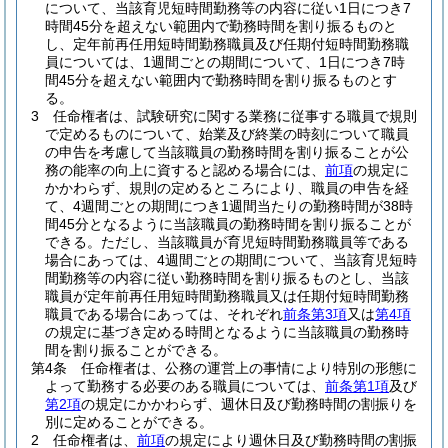
について、当該育児短時間勤務等の内容に従い1日につき7
時間45分を超えない範囲内で勤務時間を割り振るものと
し、定年前再任用短時間勤務職員及び任期付短時間勤務職
員については、1週間ごとの期間について、1日につき7時
間45分を超えない範囲内で勤務時間を割り振るものとす
る。
3
任命権者は、試験研究に関する業務に従事する職員で規則
で定めるものについて、始業及び終業の時刻について職員
の申告を考慮して当該職員の勤務時間を割り振ることが公
務の能率の向上に資すると認める場合には、
前項
の規定に
かかわらず、規則の定めるところにより、職員の申告を経
て、4週間ごとの期間につき1週間当たりの勤務時間が38時
間45分となるように当該職員の勤務時間を割り振ることが
できる。
ただし、当該職員が育児短時間勤務職員等である
場合にあっては、4週間ごとの期間について、当該育児短時
間勤務等の内容に従い勤務時間を割り振るものとし、当該
職員が定年前再任用短時間勤務職員又は任期付短時間勤務
職員である場合にあっては、それぞれ
前条第3項
又は
第4項
の規定に基づき定める時間となるように当該職員の勤務時
間を割り振ることができる。
第4条
任命権者は、公務の運営上の事情により特別の形態に
よって勤務する必要のある職員については、
前条第1項
及び
第2項
の規定にかかわらず、週休日及び勤務時間の割振りを
別に定めることができる。
2
任命権者は、
前項
の規定により週休日及び勤務時間の割振