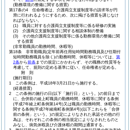
(勤務環境の整備に関する措置)
第17条の4
任命権者は、介護両立支援制度等の請求等が円
滑に行われるようにするため、次に掲げる措置を講じなけ
ればならない。
(1)
職員に対する介護両立支援制度等に係る研修の実施
(2)
介護両立支援制度等に関する相談体制の整備
(3)
その他介護両立支援制度等に係る勤務環境の整備に関
する措置
(非常勤職員の勤務時間、休暇等)
第18条
非常勤職員
(定年前再任用短時間勤務職員及び任期付
短時間勤務職員を除く)
の勤務時間、休暇等については、
第
2条
から
前条
までの規定にかかわらず、その職務の性質等を
考慮して、規則の定める基準に従い、任命権者が定める。
附
則
(施行期日)
1
この条例は、平成18年3月21日から施行する。
(経過措置)
2
この条例の施行の日
(以下「施行日」という。)
の前日まで
に、合併前の綾上町職員の勤務時間、休暇等に関する条例
(平成7年綾上町条例第14号)
又は職員の勤務時間、休暇等に
関する条例
(平成7年綾南町条例第4号)
(以下これらを「合併
前の条例」という。)
の規定によりなされた承認その他の行
為は、それぞれこの条例の相当規定によりなされたものと
みなし、病気休暇及び介護休暇の期間は通算する。