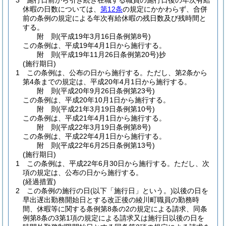
3
施行日前から引き続き在職する職員の施行日後の年次有給
休暇の日数については、
第12条
の規定にかかわらず、合併
前の条例の規定による年次有給休暇の残日数及び残時間と
する。
附
則
(平成19年3月16日
条例第8号)
この条例は、平成19年4月1日から施行する。
附
則
(平成19年11月26日
条例第20号)
抄
(施行期日)
1
この条例は、公布の日から施行する。
ただし、第2条から
第4条までの規定は、平成20年4月1日から施行する。
附
則
(平成20年9月26日
条例第23号)
この条例は、平成20年10月1日から施行する。
附
則
(平成21年3月19日
条例第10号)
この条例は、平成21年4月1日から施行する。
附
則
(平成22年3月19日
条例第8号)
この条例は、平成22年4月1日から施行する。
附
則
(平成22年6月25日
条例第13号)
(施行期日)
1
この条例は、平成22年6月30日から施行する。
ただし、次
項の規定は、公布の日から施行する。
(経過措置)
2
この条例の施行の日
(以下「施行日」という。)
以後の日を
早出遅出勤務開始日とする改正後の綾川町職員の勤務時
間、休暇等に関する条例第8条の2の規定による請求、同条
例第8条の3第1項の規定による請求又は施行日以後の日を