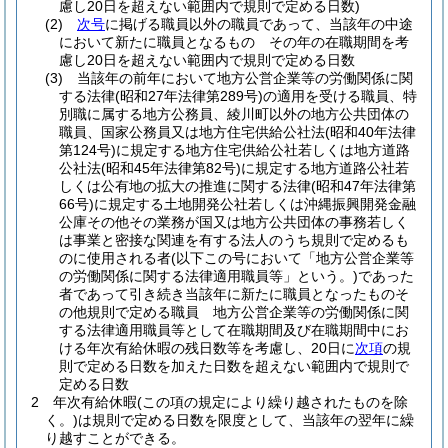
慮し20日を超えない範囲内で規則で定める日数)
(2)
次号
に掲げる職員以外の職員であって、当該年の中途
において新たに職員となるもの その年の在職期間を考
慮し20日を超えない範囲内で規則で定める日数
(3)
当該年の前年において地方公営企業等の労働関係に関
する法律
(昭和27年法律第289号)
の適用を受ける職員、特
別職に属する地方公務員、綾川町以外の地方公共団体の
職員、国家公務員又は地方住宅供給公社法
(昭和40年法律
第124号)
に規定する地方住宅供給公社若しくは地方道路
公社法
(昭和45年法律第82号)
に規定する地方道路公社若
しくは公有地の拡大の推進に関する法律
(昭和47年法律第
66号)
に規定する土地開発公社若しくは沖縄振興開発金融
公庫その他その業務が国又は地方公共団体の事務若しく
は事業と密接な関連を有する法人のうち規則で定めるも
のに使用される者
(以下この号において「地方公営企業等
の労働関係に関する法律適用職員等」という。)
であった
者であって引き続き当該年に新たに職員となったものそ
の他規則で定める職員 地方公営企業等の労働関係に関
する法律適用職員等として在職期間及び在職期間中にお
ける年次有給休暇の残日数等を考慮し、20日に
次項
の規
則で定める日数を加えた日数を超えない範囲内で規則で
定める日数
2
年次有給休暇
(この項の規定により繰り越されたものを除
く。)
は規則で定める日数を限度として、当該年の翌年に繰
り越すことができる。