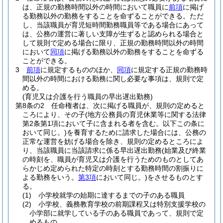
は、正規の勤務時間以外の時間において職員に
前項
に掲げ
る勤務以外の勤務をすることを命ずることができる。
ただ
し、当該職員が育児短時間勤務職員等である場合にあって
は、公務の運営に著しい支障が生ずると認められる場合と
して規則で定める場合に限り、正規の勤務時間以外の時間
において
同項
に掲げる勤務以外の勤務をすることを命ずる
ことができる。
3
前項
に規定するもののほか、
同項
に規定する正規の勤務時
間以外の時間における勤務に関し必要な事項は、規則で定
める。
(育児又は介護を行う職員の早出遅出勤務)
第8条の2
任命権者は、次に掲げる職員が、規則の定めると
ころにより、その子
(地方公務員の育児休業等に関する法律
第2条第1項において子に含まれる者を含む。以下この条に
おいて同じ。)
を養育するために請求した場合には、公務の
正常な運営を妨げる場合を除き、規則の定めるところによ
り、当該職員に当該請求に係る早出遅出勤務
(始業及び終業
の時刻を、職員が育児又は介護を行うためのものとしてあ
らかじめ定められた特定の時刻とする勤務時間の割振りに
よる勤務をいう。
第3項
において同じ。)
をさせるものとす
る。
(1)
小学校就学の始期に達するまでの子のある職員
(2)
小学校、義務教育学校の前期課程又は特別支援学校の
小学部に就学している子のある職員であって、規則で定
めるもの