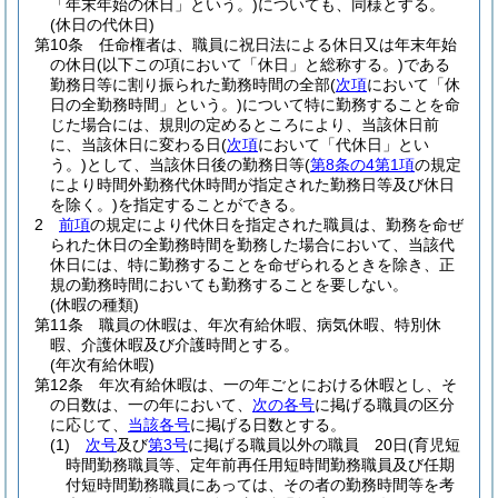
「年末年始の休日」という。)
についても、同様とする。
(休日の代休日)
第10条
任命権者は、職員に祝日法による休日又は年末年始
の休日
(以下この項において「休日」と総称する。)
である
勤務日等に割り振られた勤務時間の全部
(
次項
において「休
日の全勤務時間」という。)
について特に勤務することを命
じた場合には、規則の定めるところにより、当該休日前
に、当該休日に変わる日
(
次項
において「代休日」とい
う。)
として、当該休日後の勤務日等
(
第8条の4第1項
の規定
により時間外勤務代休時間が指定された勤務日等及び休日
を除く。)
を指定することができる。
2
前項
の規定により代休日を指定された職員は、勤務を命ぜ
られた休日の全勤務時間を勤務した場合において、当該代
休日には、特に勤務することを命ぜられるときを除き、正
規の勤務時間においても勤務することを要しない。
(休暇の種類)
第11条
職員の休暇は、年次有給休暇、病気休暇、特別休
暇、介護休暇及び介護時間とする。
(年次有給休暇)
第12条
年次有給休暇は、一の年ごとにおける休暇とし、そ
の日数は、一の年において、
次の各号
に掲げる職員の区分
に応じて、
当該各号
に掲げる日数とする。
(1)
次号
及び
第3号
に掲げる職員以外の職員 20日
(育児短
時間勤務職員等、定年前再任用短時間勤務職員及び任期
付短時間勤務職員にあっては、その者の勤務時間等を考