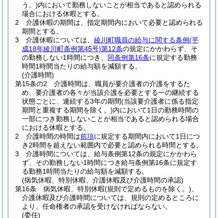
う。)
内において勤務しないことが相当であると認められる
場合における休暇とする。
2
介護休暇の期間は、指定期間内において必要と認められる
期間とする。
3
介護休暇については、
綾川町職員の給与に関する条例
(平
成18年綾川町条例第45号)
第12条
の規定にかかわらず、そ
の勤務しない1時間につき、
同条例第16条
に規定する勤務
時間1時間当たりの給与額を減額する。
(介護時間)
第15条の2
介護時間は、職員が要介護者の介護をするた
め、要介護者の各々が当該介護を必要とする一の継続する
状態ごとに、連続する3年の期間
(当該要介護者に係る指定
期間と重複する期間を除く。)
内において1日の勤務時間の
一部につき勤務しないことが相当であると認められる場合
における休暇とする。
2
介護時間の時間は
前項
に規定する期間内において1日につ
き2時間を超えない範囲内で必要と認められる時間とする。
3
介護時間については、給与条例第12条の規定にかかわら
ず、その勤務しない1時間につき給与条例第16条に規定す
る勤務1時間当たりの給与額を減額する。
(病気休暇、特別休暇、介護休暇及び介護時間の承認)
第16条
病気休暇、特別休暇
(規則で定めるものを除く。)
、
介護休暇及び介護時間については、規則の定めるところに
より、任命権者の承認を受けなければならない。
(委任)