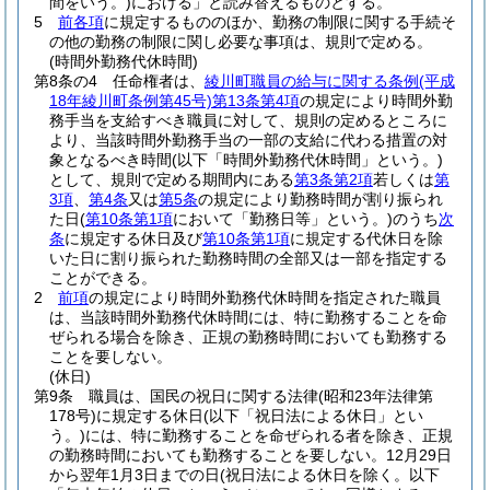
間をいう。)
における」と読み替えるものとする。
5
前各項
に規定するもののほか、勤務の制限に関する手続そ
の他の勤務の制限に関し必要な事項は、規則で定める。
(時間外勤務代休時間)
第8条の4
任命権者は、
綾川町職員の給与に関する条例
(平成
18年綾川町条例第45号)
第13条第4項
の規定により時間外勤
務手当を支給すべき職員に対して、規則の定めるところに
より、当該時間外勤務手当の一部の支給に代わる措置の対
象となるべき時間
(以下「時間外勤務代休時間」という。)
として、規則で定める期間内にある
第3条第2項
若しくは
第
3項
、
第4条
又は
第5条
の規定により勤務時間が割り振られ
た日
(
第10条第1項
において「勤務日等」という。)
のうち
次
条
に規定する休日及び
第10条第1項
に規定する代休日を除
いた日に割り振られた勤務時間の全部又は一部を指定する
ことができる。
2
前項
の規定により時間外勤務代休時間を指定された職員
は、当該時間外勤務代休時間には、特に勤務することを命
ぜられる場合を除き、正規の勤務時間においても勤務する
ことを要しない。
(休日)
第9条
職員は、国民の祝日に関する法律
(昭和23年法律第
178号)
に規定する休日
(以下「祝日法による休日」とい
う。)
には、特に勤務することを命ぜられる者を除き、正規
の勤務時間においても勤務することを要しない。
12月29日
から翌年1月3日までの日
(祝日法による休日を除く。以下