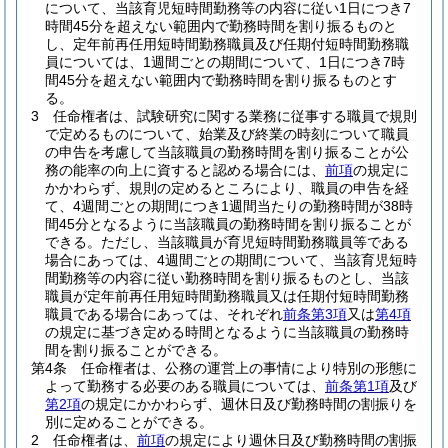
について、当該育児短時間勤務等の内容に従い1日につき7
時間45分を超えない範囲内で勤務時間を割り振るものと
し、定年前再任用短時間勤務職員及び任期付短時間勤務職
員については、1週間ごとの期間について、1日につき7時
間45分を超えない範囲内で勤務時間を割り振るものとす
る。
3
任命権者は、試験研究に関する業務に従事する職員で規則
で定めるものについて、始業及び終業の時刻について職員
の申告を考慮して当該職員の勤務時間を割り振ることが公
務の能率の向上に資すると認める場合には、
前項
の規定に
かかわらず、規則の定めるところにより、職員の申告を経
て、4週間ごとの期間につき1週間当たりの勤務時間が38時
間45分となるように当該職員の勤務時間を割り振ることが
できる。
ただし、当該職員が育児短時間勤務職員等である
場合にあっては、4週間ごとの期間について、当該育児短時
間勤務等の内容に従い勤務時間を割り振るものとし、当該
職員が定年前再任用短時間勤務職員又は任期付短時間勤務
職員である場合にあっては、それぞれ
前条第3項
又は
第4項
の規定に基づき定める時間となるように当該職員の勤務時
間を割り振ることができる。
第4条
任命権者は、公務の運営上の事情により特別の形態に
よって勤務する必要のある職員については、
前条第1項
及び
第2項
の規定にかかわらず、週休日及び勤務時間の割振りを
別に定めることができる。
2
任命権者は、
前項
の規定により週休日及び勤務時間の割振