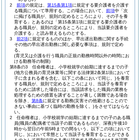
2
前項
の規定は、
第15条第1項
に規定する要介護者を介護す
る職員について準用する。
この場合において、
前項
中「次
に掲げる職員が、規則の定めるところにより、その子を養
育する」とあるのは「第15条第1項に規定する要介護者の
ある職員が、規則の定めるところにより、当該要介護者を
介護する」と読み替えるものとする。
3
前2項
に規定するもののほか、早出遅出勤務に関する手続
その他の早出遅出勤務に関し必要な事項は、規則で定め
る。
(育児又は介護を行う職員の正規の勤務時間以外の時間にお
ける勤務等の制限)
第8条の3
任命権者は、小学校就学の始期に達するまでの子
(地方公務員の育児休業等に関する法律第2条第1項において
子に含まれる者を含む。以下この条において同じ。)
を養育
する職員が、規則で定めるところにより、当該子を養育す
るために請求した場合には、当該請求をした職員の業務を
処理するための措置を講ずることが著しく困難である場合
を除き、
第8条
に規定する勤務
(災害その他避けることので
きない事由に基づく臨時の勤務を除く。)
をさせてはならな
い。
2
任命権者は、小学校就学の始期に達するまでの子のある職
員
(職員の配偶者で当該子の親であるものが、深夜
(午後10
時から翌日の午前5時までの間をいう。以下この項において
同じ。)
において常態として当該子を養育することができる