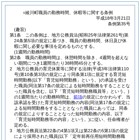
○綾川町職員の勤務時間、休暇等に関する条例
平成18年3月21日
条例第35号
(趣旨)
第1条
この条例は、地方公務員法
(昭和25年法律第261号)
第
24条第5項の規定に基づき、職員の勤務時間、休日及び休
暇に関し必要な事項を定めるものとする。
(1週間の勤務時間)
第2条
職員の勤務時間は、休憩時間を除き、4週間を超えな
い期間につき1週間当たり38時間45分とする。
2
地方公務員の育児休業等に関する法律
(平成3年法律第110
号)
第10条第3項の規定により同条第1項に規定する育児短
時間勤務
(以下「育児短時間勤務」という。)
の承認を受け
た職員
(同法第17条の規定による短時間勤務をすることとな
った職員を含む。以下「育児短時間勤務職員等」という。)
の1週間当たりの勤務時間は、
前項
の規定にかかわらず、当
該承認を受けた育児短時間勤務の内容
(同法第17条の規定に
よる短時間勤務をすることとなった職員にあっては、同条
の規定によりすることとなった短時間勤務の内容。以下
「育児短時間勤務等の内容」という。)
に従い、任命権者が
定める。
3
地方公務員法第22条の4第1項又は第22条の5第1項の規定
により採用された職員
(以下「定年前再任用短時間勤務職