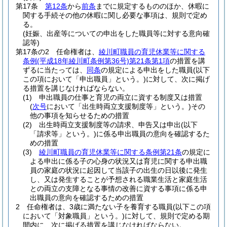
第17条
第12条
から
前条
までに規定するもののほか、休暇に
関する手続その他の休暇に関し必要な事項は、規則で定め
る。
(妊娠、出産等についての申出をした職員等に対する意向確
認等)
第17条の2
任命権者は、
綾川町職員の育児休業等に関する
条例
(平成18年綾川町条例第36号)
第21条第1項
の措置を講
ずるに当たっては、
同条
の規定による申出をした職員
(以下
この項において「申出職員」という。)
に対して、次に掲げ
る措置を講じなければならない。
(1)
申出職員の仕事と育児の両立に資する制度又は措置
(
次号
において「出生時両立支援制度等」という。)
その
他の事項を知らせるための措置
(2)
出生時両立支援制度等の請求、申告又は申出
(以下
「請求等」という。)
に係る申出職員の意向を確認するた
めの措置
(3)
綾川町職員の育児休業等に関する条例第21条
の規定に
よる申出に係る子の心身の状況又は育児に関する申出職
員の家庭の状況に起因して当該子の出生の日以後に発生
し、又は発生することが予想される職業生活と家庭生活
との両立の支障となる事情の改善に資する事項に係る申
出職員の意向を確認するための措置
2
任命権者は、3歳に満たない子を養育する職員
(以下この項
において「対象職員」という。)
に対して、規則で定める期
間内に、次に掲げる措置を講じなければならない。