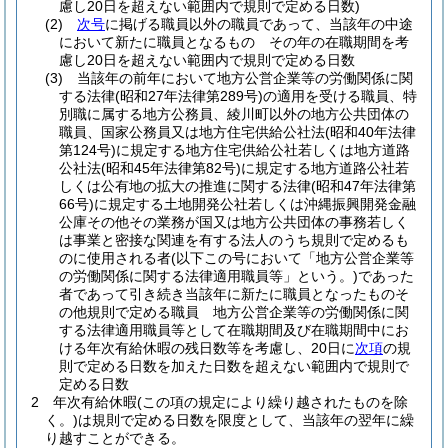
慮し20日を超えない範囲内で規則で定める日数)
(2)
次号
に掲げる職員以外の職員であって、当該年の中途
において新たに職員となるもの その年の在職期間を考
慮し20日を超えない範囲内で規則で定める日数
(3)
当該年の前年において地方公営企業等の労働関係に関
する法律
(昭和27年法律第289号)
の適用を受ける職員、特
別職に属する地方公務員、綾川町以外の地方公共団体の
職員、国家公務員又は地方住宅供給公社法
(昭和40年法律
第124号)
に規定する地方住宅供給公社若しくは地方道路
公社法
(昭和45年法律第82号)
に規定する地方道路公社若
しくは公有地の拡大の推進に関する法律
(昭和47年法律第
66号)
に規定する土地開発公社若しくは沖縄振興開発金融
公庫その他その業務が国又は地方公共団体の事務若しく
は事業と密接な関連を有する法人のうち規則で定めるも
のに使用される者
(以下この号において「地方公営企業等
の労働関係に関する法律適用職員等」という。)
であった
者であって引き続き当該年に新たに職員となったものそ
の他規則で定める職員 地方公営企業等の労働関係に関
する法律適用職員等として在職期間及び在職期間中にお
ける年次有給休暇の残日数等を考慮し、20日に
次項
の規
則で定める日数を加えた日数を超えない範囲内で規則で
定める日数
2
年次有給休暇
(この項の規定により繰り越されたものを除
く。)
は規則で定める日数を限度として、当該年の翌年に繰
り越すことができる。