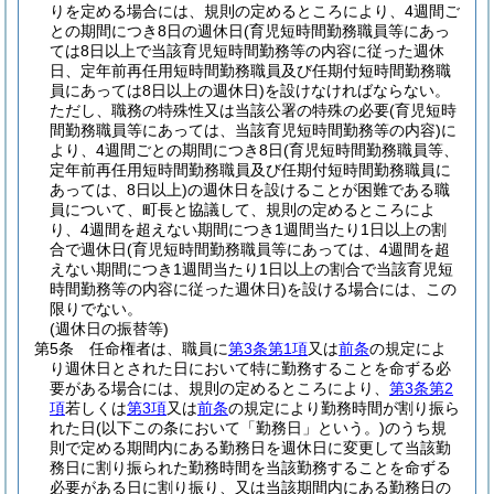
りを定める場合には、規則の定めるところにより、4週間ご
との期間につき8日の週休日
(育児短時間勤務職員等にあっ
ては8日以上で当該育児短時間勤務等の内容に従った週休
日、定年前再任用短時間勤務職員及び任期付短時間勤務職
員にあっては8日以上の週休日)
を設けなければならない。
ただし、職務の特殊性又は当該公署の特殊の必要
(育児短時
間勤務職員等にあっては、当該育児短時間勤務等の内容)
に
より、4週間ごとの期間につき8日
(育児短時間勤務職員等、
定年前再任用短時間勤務職員及び任期付短時間勤務職員に
あっては、8日以上)
の週休日を設けることが困難である職
員について、町長と協議して、規則の定めるところによ
り、4週間を超えない期間につき1週間当たり1日以上の割
合で週休日
(育児短時間勤務職員等にあっては、4週間を超
えない期間につき1週間当たり1日以上の割合で当該育児短
時間勤務等の内容に従った週休日)
を設ける場合には、この
限りでない。
(週休日の振替等)
第5条
任命権者は、職員に
第3条第1項
又は
前条
の規定によ
り週休日とされた日において特に勤務することを命ずる必
要がある場合には、規則の定めるところにより、
第3条第2
項
若しくは
第3項
又は
前条
の規定により勤務時間が割り振ら
れた日
(以下この条において「勤務日」という。)
のうち規
則で定める期間内にある勤務日を週休日に変更して当該勤
務日に割り振られた勤務時間を当該勤務することを命ずる
必要がある日に割り振り、又は当該期間内にある勤務日の