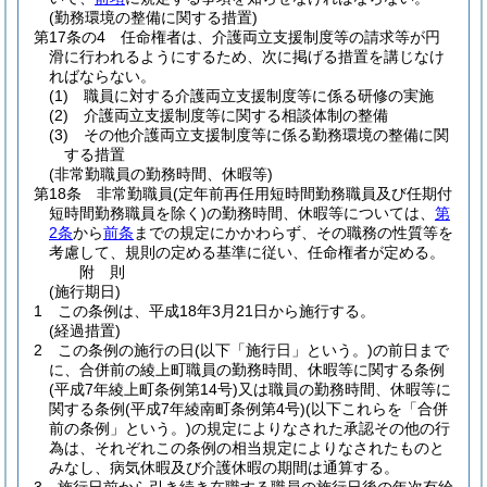
(勤務環境の整備に関する措置)
第17条の4
任命権者は、介護両立支援制度等の請求等が円
滑に行われるようにするため、次に掲げる措置を講じなけ
ればならない。
(1)
職員に対する介護両立支援制度等に係る研修の実施
(2)
介護両立支援制度等に関する相談体制の整備
(3)
その他介護両立支援制度等に係る勤務環境の整備に関
する措置
(非常勤職員の勤務時間、休暇等)
第18条
非常勤職員
(定年前再任用短時間勤務職員及び任期付
短時間勤務職員を除く)
の勤務時間、休暇等については、
第
2条
から
前条
までの規定にかかわらず、その職務の性質等を
考慮して、規則の定める基準に従い、任命権者が定める。
附
則
(施行期日)
1
この条例は、平成18年3月21日から施行する。
(経過措置)
2
この条例の施行の日
(以下「施行日」という。)
の前日まで
に、合併前の綾上町職員の勤務時間、休暇等に関する条例
(平成7年綾上町条例第14号)
又は職員の勤務時間、休暇等に
関する条例
(平成7年綾南町条例第4号)
(以下これらを「合併
前の条例」という。)
の規定によりなされた承認その他の行
為は、それぞれこの条例の相当規定によりなされたものと
みなし、病気休暇及び介護休暇の期間は通算する。