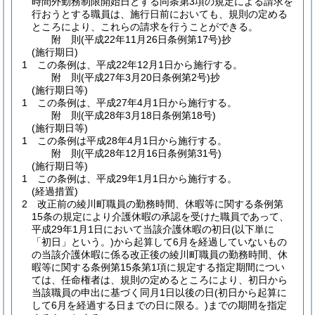
時間外勤務制限開始日とする同条第3項の規定による請求を
行おうとする職員は、施行日前においても、規則の定める
ところにより、これらの請求を行うことができる。
附
則
(平成22年11月26日
条例第17号)
抄
(施行期日)
1
この条例は、平成22年12月1日から施行する。
附
則
(平成27年3月20日
条例第2号)
抄
(施行期日等)
1
この条例は、平成27年4月1日から施行する。
附
則
(平成28年3月18日
条例第18号)
(施行期日等)
1
この条例は平成28年4月1日から施行する。
附
則
(平成28年12月16日
条例第31号)
(施行期日等)
1
この条例は、平成29年1月1日から施行する。
(経過措置)
2
改正前の綾川町職員の勤務時間、休暇等に関する条例第
15条の規定により介護休暇の承認を受けた職員であって、
平成29年1月1日において当該介護休暇の初日
(以下単に
「初日」という。)
から起算して6月を経過していないもの
の当該介護休暇に係る改正後の綾川町職員の勤務時間、休
暇等に関する条例第15条第1項に規定する指定期間につい
ては、任命権者は、規則の定めるところにより、初日から
当該職員の申出に基づく同月1日以後の日
(初日から起算に
して6月を経過する日までの日に限る。)
までの期間を指定