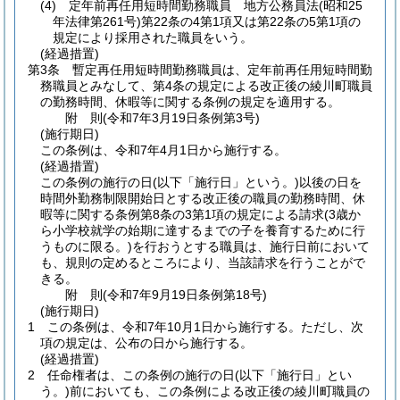
(4)
定年前再任用短時間勤務職員 地方公務員法
(昭和25
年法律第261号)
第22条の4第1項又は第22条の5第1項の
規定により採用された職員をいう。
(経過措置)
第3条
暫定再任用短時間勤務職員は、定年前再任用短時間勤
務職員とみなして、第4条の規定による改正後の綾川町職員
の勤務時間、休暇等に関する条例の規定を適用する。
附
則
(令和7年3月19日
条例第3号)
(施行期日)
この条例は、令和7年4月1日から施行する。
(経過措置)
この条例の施行の日
(以下「施行日」という。)
以後の日を
時間外勤務制限開始日とする改正後の職員の勤務時間、休
暇等に関する条例第8条の3第1項の規定による請求
(3歳か
ら小学校就学の始期に達するまでの子を養育するために行
うものに限る。)
を行おうとする職員は、施行日前において
も、規則の定めるところにより、当該請求を行うことがで
きる。
附
則
(令和7年9月19日
条例第18号)
(施行期日)
1
この条例は、令和7年10月1日から施行する。
ただし、次
項の規定は、公布の日から施行する。
(経過措置)
2
任命権者は、この条例の施行の日
(以下「施行日」とい
う。)
前においても、この条例による改正後の綾川町職員の