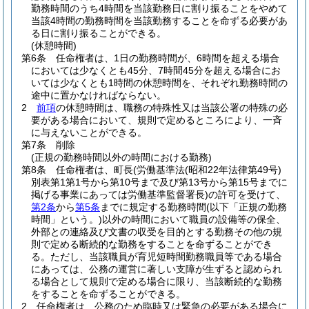
勤務時間のうち4時間を当該勤務日に割り振ることをやめて
当該4時間の勤務時間を当該勤務することを命ずる必要があ
る日に割り振ることができる。
(休憩時間)
第6条
任命権者は、1日の勤務時間が、6時間を超える場合
においては少なくとも45分、7時間45分を超える場合にお
いては少なくとも1時間の休憩時間を、それぞれ勤務時間の
途中に置かなければならない。
2
前項
の休憩時間は、職務の特殊性又は当該公署の特殊の必
要がある場合において、規則で定めるところにより、一斉
に与えないことができる。
第7条
削除
(正規の勤務時間以外の時間における勤務)
第8条
任命権者は、町長
(労働基準法
(昭和22年法律第49号)
別表第1第1号から第10号まで及び第13号から第15号までに
掲げる事業にあっては労働基準監督署長)
の許可を受けて、
第2条
から
第5条
までに規定する勤務時間
(以下「正規の勤務
時間」という。)
以外の時間において職員の設備等の保全、
外部との連絡及び文書の収受を目的とする勤務その他の規
則で定める断続的な勤務をすることを命ずることができ
る。
ただし、当該職員が育児短時間勤務職員等である場合
にあっては、公務の運営に著しい支障が生ずると認められ
る場合として規則で定める場合に限り、当該断続的な勤務
をすることを命ずることができる。
2
任命権者は、公務のため臨時又は緊急の必要がある場合に