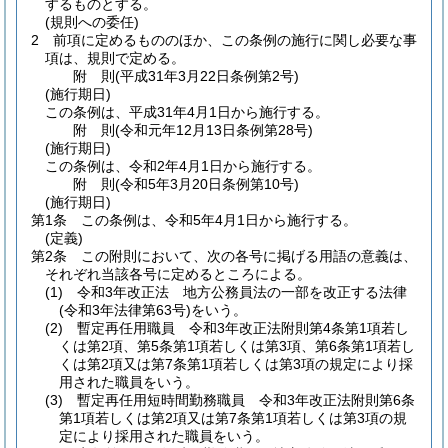
するものとする。
(規則への委任)
2
前項に定めるもののほか、この条例の施行に関し必要な事
項は、規則で定める。
附
則
(平成31年3月22日
条例第2号)
(施行期日)
この条例は、平成31年4月1日から施行する。
附
則
(令和元年12月13日
条例第28号)
(施行期日)
この条例は、令和2年4月1日から施行する。
附
則
(令和5年3月20日
条例第10号)
(施行期日)
第1条
この条例は、令和5年4月1日から施行する。
(定義)
第2条
この附則において、次の各号に掲げる用語の意義は、
それぞれ当該各号に定めるところによる。
(1)
令和3年改正法 地方公務員法の一部を改正する法律
(令和3年法律第63号)
をいう。
(2)
暫定再任用職員 令和3年改正法附則第4条第1項若し
くは第2項、第5条第1項若しくは第3項、第6条第1項若し
くは第2項又は第7条第1項若しくは第3項の規定により採
用された職員をいう。
(3)
暫定再任用短時間勤務職員 令和3年改正法附則第6条
第1項若しくは第2項又は第7条第1項若しくは第3項の規
定により採用された職員をいう。