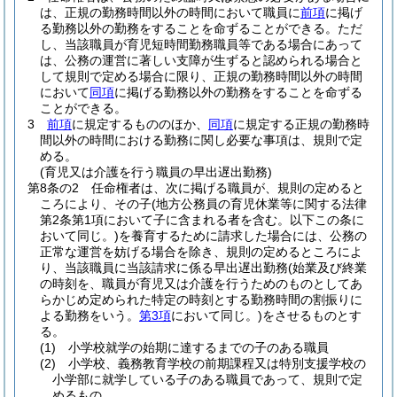
は、正規の勤務時間以外の時間において職員に
前項
に掲げ
る勤務以外の勤務をすることを命ずることができる。
ただ
し、当該職員が育児短時間勤務職員等である場合にあって
は、公務の運営に著しい支障が生ずると認められる場合と
して規則で定める場合に限り、正規の勤務時間以外の時間
において
同項
に掲げる勤務以外の勤務をすることを命ずる
ことができる。
3
前項
に規定するもののほか、
同項
に規定する正規の勤務時
間以外の時間における勤務に関し必要な事項は、規則で定
める。
(育児又は介護を行う職員の早出遅出勤務)
第8条の2
任命権者は、次に掲げる職員が、規則の定めると
ころにより、その子
(地方公務員の育児休業等に関する法律
第2条第1項において子に含まれる者を含む。以下この条に
おいて同じ。)
を養育するために請求した場合には、公務の
正常な運営を妨げる場合を除き、規則の定めるところによ
り、当該職員に当該請求に係る早出遅出勤務
(始業及び終業
の時刻を、職員が育児又は介護を行うためのものとしてあ
らかじめ定められた特定の時刻とする勤務時間の割振りに
よる勤務をいう。
第3項
において同じ。)
をさせるものとす
る。
(1)
小学校就学の始期に達するまでの子のある職員
(2)
小学校、義務教育学校の前期課程又は特別支援学校の
小学部に就学している子のある職員であって、規則で定
めるもの