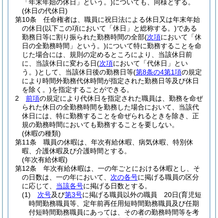
「年末年始の休日」という。)
についても、同様とする。
(休日の代休日)
第10条
任命権者は、職員に祝日法による休日又は年末年始
の休日
(以下この項において「休日」と総称する。)
である
勤務日等に割り振られた勤務時間の全部
(
次項
において「休
日の全勤務時間」という。)
について特に勤務することを命
じた場合には、規則の定めるところにより、当該休日前
に、当該休日に変わる日
(
次項
において「代休日」とい
う。)
として、当該休日後の勤務日等
(
第8条の4第1項
の規定
により時間外勤務代休時間が指定された勤務日等及び休日
を除く。)
を指定することができる。
2
前項
の規定により代休日を指定された職員は、勤務を命ぜ
られた休日の全勤務時間を勤務した場合において、当該代
休日には、特に勤務することを命ぜられるときを除き、正
規の勤務時間においても勤務することを要しない。
(休暇の種類)
第11条
職員の休暇は、年次有給休暇、病気休暇、特別休
暇、介護休暇及び介護時間とする。
(年次有給休暇)
第12条
年次有給休暇は、一の年ごとにおける休暇とし、そ
の日数は、一の年において、
次の各号
に掲げる職員の区分
に応じて、
当該各号
に掲げる日数とする。
(1)
次号
及び
第3号
に掲げる職員以外の職員 20日
(育児短
時間勤務職員等、定年前再任用短時間勤務職員及び任期
付短時間勤務職員にあっては、その者の勤務時間等を考