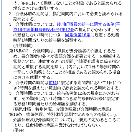
う。)
内において勤務しないことが相当であると認められる
場合における休暇とする。
2
介護休暇の期間は、指定期間内において必要と認められる
期間とする。
3
介護休暇については、
綾川町職員の給与に関する条例
(平
成18年綾川町条例第45号)
第12条
の規定にかかわらず、そ
の勤務しない1時間につき、
同条例第16条
に規定する勤務
時間1時間当たりの給与額を減額する。
(介護時間)
第15条の2
介護時間は、職員が要介護者の介護をするた
め、要介護者の各々が当該介護を必要とする一の継続する
状態ごとに、連続する3年の期間
(当該要介護者に係る指定
期間と重複する期間を除く。)
内において1日の勤務時間の
一部につき勤務しないことが相当であると認められる場合
における休暇とする。
2
介護時間の時間は
前項
に規定する期間内において1日につ
き2時間を超えない範囲内で必要と認められる時間とする。
3
介護時間については、給与条例第12条の規定にかかわら
ず、その勤務しない1時間につき給与条例第16条に規定す
る勤務1時間当たりの給与額を減額する。
(病気休暇、特別休暇、介護休暇及び介護時間の承認)
第16条
病気休暇、特別休暇
(規則で定めるものを除く。)
、
介護休暇及び介護時間については、規則の定めるところに
より、任命権者の承認を受けなければならない。
(委任)