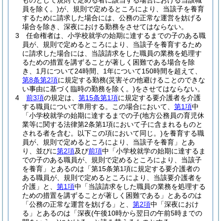
ものとして規則で定める者に該当する場合における当該職
員を除く。)
が、規則で定めるところにより、当該子を養育
するために請求した場合には、公務の正常な運営を妨げる
場合を除き、深夜における勤務をさせてはならない。
3
任命権者は、小学校就学の始期に達するまでの子のある職
員が、規則で定めるところにより、当該子を養育するため
に請求した場合には、当該請求をした職員の業務を処理す
るための措置を講ずることが著しく困難である場合を除
き、1月について24時間、1年について150時間を超えて、
第8条第2項
に規定する勤務
(災害その他避けることのできな
い事由に基づく臨時の勤務を除く。)
をさせてはならない。
4
前3項
の規定は、
第15条第1項
に規定する要介護者を介護
する職員について準用する。
この場合において、
第1項
中
「小学校就学の始期に達するまでの子
(地方公務員の育児休
業等に関する法律第2条第1項において子に含まれるものと
される者を含む。以下この項において同じ。)
を養育する職
員が、規則で定めるところにより、当該子を養育」とあ
り、並びに
第2項
及び
前項
中「小学校就学の始期に達するま
での子のある職員が、規則で定めるところにより、当該子
を養育」とあるのは「第15条第1項に規定する要介護者の
ある職員が、規則で定めるところにより、当該要介護者を
介護」と、
第1項
中「当該請求をした職員の業務を処理する
ための措置を講ずることが著しく困難である」とあるのは
「公務の正常な運営を妨げる」と、
第2項
中「深夜におけ
る」とあるのは「深夜
(午後10時から翌日の午前5時までの