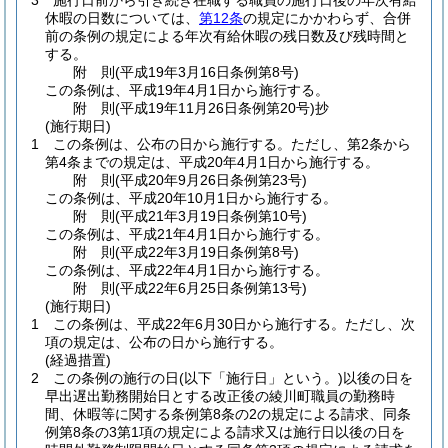
3
施行日前から引き続き在職する職員の施行日後の年次有給
休暇の日数については、
第12条
の規定にかかわらず、合併
前の条例の規定による年次有給休暇の残日数及び残時間と
する。
附
則
(平成19年3月16日
条例第8号)
この条例は、平成19年4月1日から施行する。
附
則
(平成19年11月26日
条例第20号)
抄
(施行期日)
1
この条例は、公布の日から施行する。
ただし、第2条から
第4条までの規定は、平成20年4月1日から施行する。
附
則
(平成20年9月26日
条例第23号)
この条例は、平成20年10月1日から施行する。
附
則
(平成21年3月19日
条例第10号)
この条例は、平成21年4月1日から施行する。
附
則
(平成22年3月19日
条例第8号)
この条例は、平成22年4月1日から施行する。
附
則
(平成22年6月25日
条例第13号)
(施行期日)
1
この条例は、平成22年6月30日から施行する。
ただし、次
項の規定は、公布の日から施行する。
(経過措置)
2
この条例の施行の日
(以下「施行日」という。)
以後の日を
早出遅出勤務開始日とする改正後の綾川町職員の勤務時
間、休暇等に関する条例第8条の2の規定による請求、同条
例第8条の3第1項の規定による請求又は施行日以後の日を