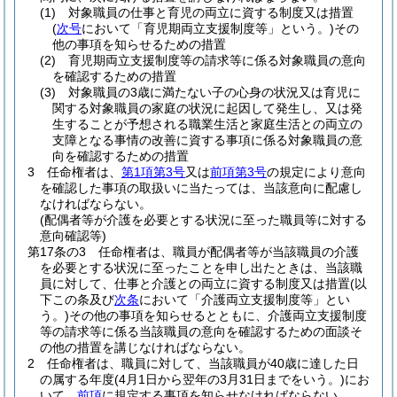
(1)
対象職員の仕事と育児の両立に資する制度又は措置
(
次号
において「育児期両立支援制度等」という。)
その
他の事項を知らせるための措置
(2)
育児期両立支援制度等の請求等に係る対象職員の意向
を確認するための措置
(3)
対象職員の3歳に満たない子の心身の状況又は育児に
関する対象職員の家庭の状況に起因して発生し、又は発
生することが予想される職業生活と家庭生活との両立の
支障となる事情の改善に資する事項に係る対象職員の意
向を確認するための措置
3
任命権者は、
第1項第3号
又は
前項第3号
の規定により意向
を確認した事項の取扱いに当たっては、当該意向に配慮し
なければならない。
(配偶者等が介護を必要とする状況に至った職員等に対する
意向確認等)
第17条の3
任命権者は、職員が配偶者等が当該職員の介護
を必要とする状況に至ったことを申し出たときは、当該職
員に対して、仕事と介護との両立に資する制度又は措置
(以
下この条及び
次条
において「介護両立支援制度等」とい
う。)
その他の事項を知らせるとともに、介護両立支援制度
等の請求等に係る当該職員の意向を確認するための面談そ
の他の措置を講じなければならない。
2
任命権者は、職員に対して、当該職員が40歳に達した日
の属する年度
(4月1日から翌年の3月31日までをいう。)
にお
いて、
前項
に規定する事項を知らせなければならない。