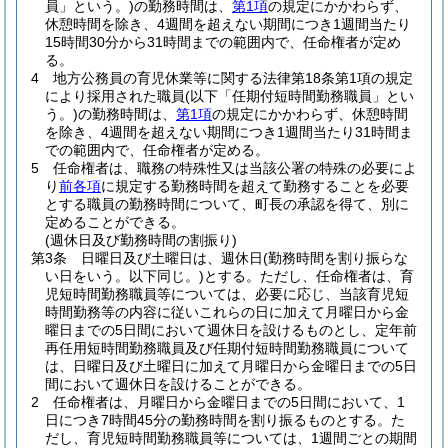
員」という。)
の勤務時間は、
第1項
の規定にかかわらず、
休憩時間を除き、4週間を超えない期間につき1週間当たり
15時間30分から31時間までの範囲内で、任命権者が定め
る。
4
地方公務員の育児休業等に関する法律第18条第1項の規定
により採用された職員
(以下「任期付短時間勤務職員」とい
う。)
の勤務時間は、
第1項
の規定にかかわらず、休憩時間
を除き、4週間を超えない期間につき1週間当たり31時間ま
での範囲内で、任命権者が定める。
5
任命権者は、職務の特殊性又は当該公署の特殊の必要によ
り
前各項
に規定する勤務時間を超えて勤務することを必要
とする職員の勤務時間について、町長の承認を得て、別に
定めることができる。
(週休日及び勤務時間の割振り)
第3条
日曜日及び土曜日は、週休日
(勤務時間を割り振らな
い日をいう。以下同じ。)
とする。
ただし、任命権者は、育
児短時間勤務職員等については、必要に応じ、当該育児短
時間勤務等の内容に従いこれらの日に加えて月曜日から金
曜日までの5日間において週休日を設けるものとし、定年前
再任用短時間勤務職員及び任期付短時間勤務職員について
は、日曜日及び土曜日に加えて月曜日から金曜日までの5日
間において週休日を設けることができる。
2
任命権者は、月曜日から金曜日までの5日間において、1
日につき7時間45分の勤務時間を割り振るものとする。
た
だし、育児短時間勤務職員等については、1週間ごとの期間