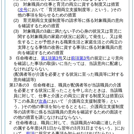
(1)
対象職員の仕事と育児の両立に資する制度又は措置
(
次号
において「育児期両立支援制度等」という。)
その
他の事項を知らせるための措置
(2)
育児期両立支援制度等の請求等に係る対象職員の意向
を確認するための措置
(3)
対象職員の3歳に満たない子の心身の状況又は育児に
関する対象職員の家庭の状況に起因して発生し、又は発
生することが予想される職業生活と家庭生活との両立の
支障となる事情の改善に資する事項に係る対象職員の意
向を確認するための措置
3
任命権者は、
第1項第3号
又は
前項第3号
の規定により意向
を確認した事項の取扱いに当たっては、当該意向に配慮し
なければならない。
(配偶者等が介護を必要とする状況に至った職員等に対する
意向確認等)
第17条の3
任命権者は、職員が配偶者等が当該職員の介護
を必要とする状況に至ったことを申し出たときは、当該職
員に対して、仕事と介護との両立に資する制度又は措置
(以
下この条及び
次条
において「介護両立支援制度等」とい
う。)
その他の事項を知らせるとともに、介護両立支援制度
等の請求等に係る当該職員の意向を確認するための面談そ
の他の措置を講じなければならない。
2
任命権者は、職員に対して、当該職員が40歳に達した日
の属する年度
(4月1日から翌年の3月31日までをいう。)
にお
いて、
前項
に規定する事項を知らせなければならない。