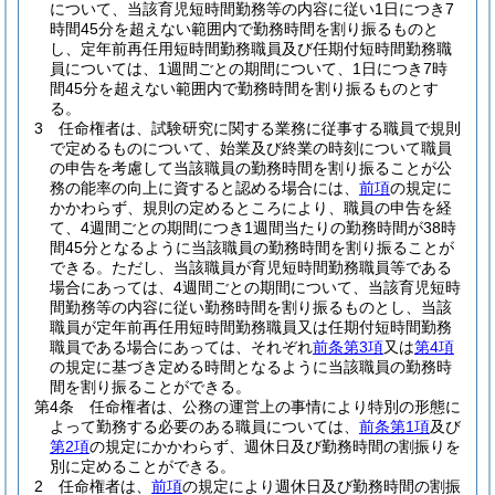
について、当該育児短時間勤務等の内容に従い1日につき7
時間45分を超えない範囲内で勤務時間を割り振るものと
し、定年前再任用短時間勤務職員及び任期付短時間勤務職
員については、1週間ごとの期間について、1日につき7時
間45分を超えない範囲内で勤務時間を割り振るものとす
る。
3
任命権者は、試験研究に関する業務に従事する職員で規則
で定めるものについて、始業及び終業の時刻について職員
の申告を考慮して当該職員の勤務時間を割り振ることが公
務の能率の向上に資すると認める場合には、
前項
の規定に
かかわらず、規則の定めるところにより、職員の申告を経
て、4週間ごとの期間につき1週間当たりの勤務時間が38時
間45分となるように当該職員の勤務時間を割り振ることが
できる。
ただし、当該職員が育児短時間勤務職員等である
場合にあっては、4週間ごとの期間について、当該育児短時
間勤務等の内容に従い勤務時間を割り振るものとし、当該
職員が定年前再任用短時間勤務職員又は任期付短時間勤務
職員である場合にあっては、それぞれ
前条第3項
又は
第4項
の規定に基づき定める時間となるように当該職員の勤務時
間を割り振ることができる。
第4条
任命権者は、公務の運営上の事情により特別の形態に
よって勤務する必要のある職員については、
前条第1項
及び
第2項
の規定にかかわらず、週休日及び勤務時間の割振りを
別に定めることができる。
2
任命権者は、
前項
の規定により週休日及び勤務時間の割振