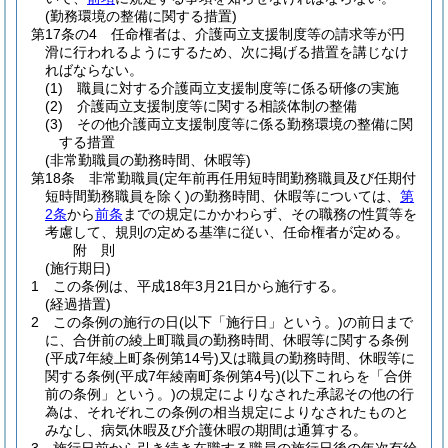
(勤務環境の整備に関する措置)
第17条の4
任命権者は、介護両立支援制度等の請求等が円
滑に行われるようにするため、次に掲げる措置を講じなけ
ればならない。
(1)
職員に対する介護両立支援制度等に係る研修の実施
(2)
介護両立支援制度等に関する相談体制の整備
(3)
その他介護両立支援制度等に係る勤務環境の整備に関
する措置
(非常勤職員の勤務時間、休暇等)
第18条
非常勤職員
(定年前再任用短時間勤務職員及び任期付
短時間勤務職員を除く)
の勤務時間、休暇等については、
第
2条
から
前条
までの規定にかかわらず、その職務の性質等を
考慮して、規則の定める基準に従い、任命権者が定める。
附
則
(施行期日)
1
この条例は、平成18年3月21日から施行する。
(経過措置)
2
この条例の施行の日
(以下「施行日」という。)
の前日まで
に、合併前の綾上町職員の勤務時間、休暇等に関する条例
(平成7年綾上町条例第14号)
又は職員の勤務時間、休暇等に
関する条例
(平成7年綾南町条例第4号)
(以下これらを「合併
前の条例」という。)
の規定によりなされた承認その他の行
為は、それぞれこの条例の相当規定によりなされたものと
みなし、病気休暇及び介護休暇の期間は通算する。