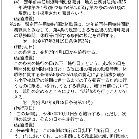
(4)
定年前再任用短時間勤務職員 地方公務員法
(昭和25
年法律第261号)
第22条の4第1項又は第22条の5第1項の
規定により採用された職員をいう。
(経過措置)
第3条
暫定再任用短時間勤務職員は、定年前再任用短時間勤
務職員とみなして、第4条の規定による改正後の綾川町職員
の勤務時間、休暇等に関する条例の規定を適用する。
附
則
(令和7年3月19日
条例第3号)
(施行期日)
この条例は、令和7年4月1日から施行する。
(経過措置)
この条例の施行の日
(以下「施行日」という。)
以後の日を
時間外勤務制限開始日とする改正後の職員の勤務時間、休
暇等に関する条例第8条の3第1項の規定による請求
(3歳か
ら小学校就学の始期に達するまでの子を養育するために行
うものに限る。)
を行おうとする職員は、施行日前において
も、規則の定めるところにより、当該請求を行うことがで
きる。
附
則
(令和7年9月19日
条例第18号)
(施行期日)
1
この条例は、令和7年10月1日から施行する。
ただし、次
項の規定は、公布の日から施行する。
(経過措置)
2
任命権者は、この条例の施行の日
(以下「施行日」とい
う。)
前においても、この条例による改正後の綾川町職員の