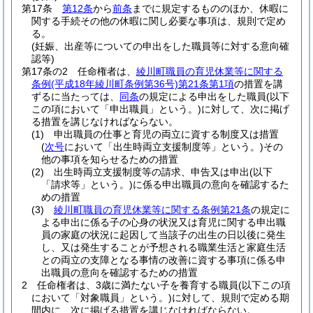
第17条
第12条
から
前条
までに規定するもののほか、休暇に
関する手続その他の休暇に関し必要な事項は、規則で定め
る。
(妊娠、出産等についての申出をした職員等に対する意向確
認等)
第17条の2
任命権者は、
綾川町職員の育児休業等に関する
条例
(平成18年綾川町条例第36号)
第21条第1項
の措置を講
ずるに当たっては、
同条
の規定による申出をした職員
(以下
この項において「申出職員」という。)
に対して、次に掲げ
る措置を講じなければならない。
(1)
申出職員の仕事と育児の両立に資する制度又は措置
(
次号
において「出生時両立支援制度等」という。)
その
他の事項を知らせるための措置
(2)
出生時両立支援制度等の請求、申告又は申出
(以下
「請求等」という。)
に係る申出職員の意向を確認するた
めの措置
(3)
綾川町職員の育児休業等に関する条例第21条
の規定に
よる申出に係る子の心身の状況又は育児に関する申出職
員の家庭の状況に起因して当該子の出生の日以後に発生
し、又は発生することが予想される職業生活と家庭生活
との両立の支障となる事情の改善に資する事項に係る申
出職員の意向を確認するための措置
2
任命権者は、3歳に満たない子を養育する職員
(以下この項
において「対象職員」という。)
に対して、規則で定める期
間内に、次に掲げる措置を講じなければならない。