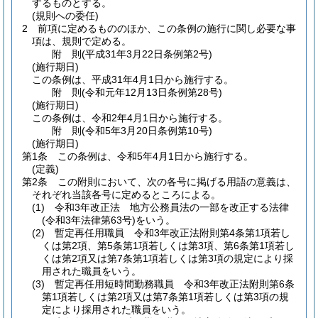
するものとする。
(規則への委任)
2
前項に定めるもののほか、この条例の施行に関し必要な事
項は、規則で定める。
附
則
(平成31年3月22日
条例第2号)
(施行期日)
この条例は、平成31年4月1日から施行する。
附
則
(令和元年12月13日
条例第28号)
(施行期日)
この条例は、令和2年4月1日から施行する。
附
則
(令和5年3月20日
条例第10号)
(施行期日)
第1条
この条例は、令和5年4月1日から施行する。
(定義)
第2条
この附則において、次の各号に掲げる用語の意義は、
それぞれ当該各号に定めるところによる。
(1)
令和3年改正法 地方公務員法の一部を改正する法律
(令和3年法律第63号)
をいう。
(2)
暫定再任用職員 令和3年改正法附則第4条第1項若し
くは第2項、第5条第1項若しくは第3項、第6条第1項若し
くは第2項又は第7条第1項若しくは第3項の規定により採
用された職員をいう。
(3)
暫定再任用短時間勤務職員 令和3年改正法附則第6条
第1項若しくは第2項又は第7条第1項若しくは第3項の規
定により採用された職員をいう。