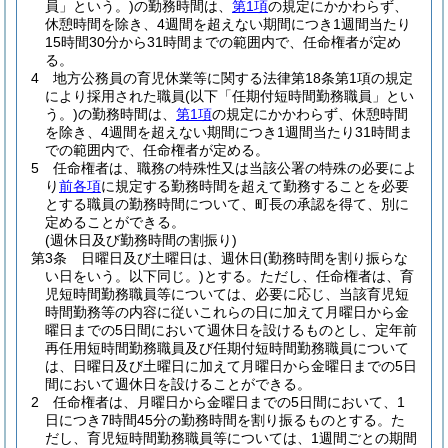
員」という。)
の勤務時間は、
第1項
の規定にかかわらず、
休憩時間を除き、4週間を超えない期間につき1週間当たり
15時間30分から31時間までの範囲内で、任命権者が定め
る。
4
地方公務員の育児休業等に関する法律第18条第1項の規定
により採用された職員
(以下「任期付短時間勤務職員」とい
う。)
の勤務時間は、
第1項
の規定にかかわらず、休憩時間
を除き、4週間を超えない期間につき1週間当たり31時間ま
での範囲内で、任命権者が定める。
5
任命権者は、職務の特殊性又は当該公署の特殊の必要によ
り
前各項
に規定する勤務時間を超えて勤務することを必要
とする職員の勤務時間について、町長の承認を得て、別に
定めることができる。
(週休日及び勤務時間の割振り)
第3条
日曜日及び土曜日は、週休日
(勤務時間を割り振らな
い日をいう。以下同じ。)
とする。
ただし、任命権者は、育
児短時間勤務職員等については、必要に応じ、当該育児短
時間勤務等の内容に従いこれらの日に加えて月曜日から金
曜日までの5日間において週休日を設けるものとし、定年前
再任用短時間勤務職員及び任期付短時間勤務職員について
は、日曜日及び土曜日に加えて月曜日から金曜日までの5日
間において週休日を設けることができる。
2
任命権者は、月曜日から金曜日までの5日間において、1
日につき7時間45分の勤務時間を割り振るものとする。
た
だし、育児短時間勤務職員等については、1週間ごとの期間