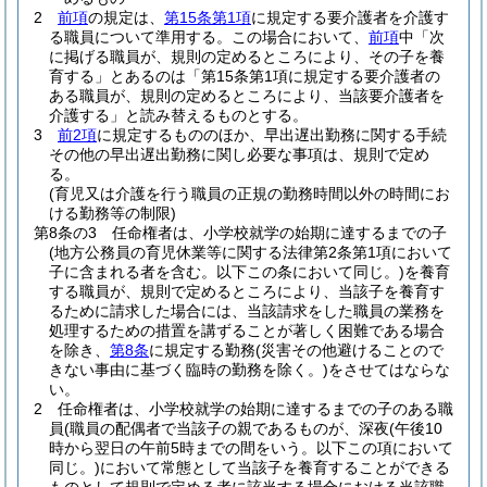
2
前項
の規定は、
第15条第1項
に規定する要介護者を介護す
る職員について準用する。
この場合において、
前項
中「次
に掲げる職員が、規則の定めるところにより、その子を養
育する」とあるのは「第15条第1項に規定する要介護者の
ある職員が、規則の定めるところにより、当該要介護者を
介護する」と読み替えるものとする。
3
前2項
に規定するもののほか、早出遅出勤務に関する手続
その他の早出遅出勤務に関し必要な事項は、規則で定め
る。
(育児又は介護を行う職員の正規の勤務時間以外の時間にお
ける勤務等の制限)
第8条の3
任命権者は、小学校就学の始期に達するまでの子
(地方公務員の育児休業等に関する法律第2条第1項において
子に含まれる者を含む。以下この条において同じ。)
を養育
する職員が、規則で定めるところにより、当該子を養育す
るために請求した場合には、当該請求をした職員の業務を
処理するための措置を講ずることが著しく困難である場合
を除き、
第8条
に規定する勤務
(災害その他避けることので
きない事由に基づく臨時の勤務を除く。)
をさせてはならな
い。
2
任命権者は、小学校就学の始期に達するまでの子のある職
員
(職員の配偶者で当該子の親であるものが、深夜
(午後10
時から翌日の午前5時までの間をいう。以下この項において
同じ。)
において常態として当該子を養育することができる