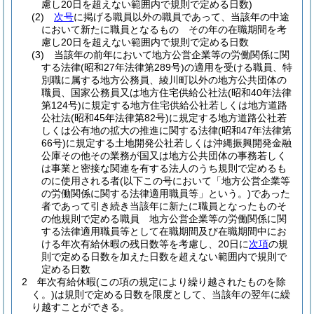
慮し20日を超えない範囲内で規則で定める日数)
(2)
次号
に掲げる職員以外の職員であって、当該年の中途
において新たに職員となるもの その年の在職期間を考
慮し20日を超えない範囲内で規則で定める日数
(3)
当該年の前年において地方公営企業等の労働関係に関
する法律
(昭和27年法律第289号)
の適用を受ける職員、特
別職に属する地方公務員、綾川町以外の地方公共団体の
職員、国家公務員又は地方住宅供給公社法
(昭和40年法律
第124号)
に規定する地方住宅供給公社若しくは地方道路
公社法
(昭和45年法律第82号)
に規定する地方道路公社若
しくは公有地の拡大の推進に関する法律
(昭和47年法律第
66号)
に規定する土地開発公社若しくは沖縄振興開発金融
公庫その他その業務が国又は地方公共団体の事務若しく
は事業と密接な関連を有する法人のうち規則で定めるも
のに使用される者
(以下この号において「地方公営企業等
の労働関係に関する法律適用職員等」という。)
であった
者であって引き続き当該年に新たに職員となったものそ
の他規則で定める職員 地方公営企業等の労働関係に関
する法律適用職員等として在職期間及び在職期間中にお
ける年次有給休暇の残日数等を考慮し、20日に
次項
の規
則で定める日数を加えた日数を超えない範囲内で規則で
定める日数
2
年次有給休暇
(この項の規定により繰り越されたものを除
く。)
は規則で定める日数を限度として、当該年の翌年に繰
り越すことができる。