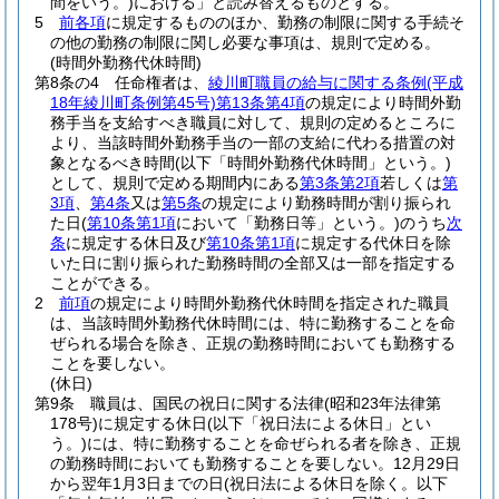
間をいう。)
における」と読み替えるものとする。
5
前各項
に規定するもののほか、勤務の制限に関する手続そ
の他の勤務の制限に関し必要な事項は、規則で定める。
(時間外勤務代休時間)
第8条の4
任命権者は、
綾川町職員の給与に関する条例
(平成
18年綾川町条例第45号)
第13条第4項
の規定により時間外勤
務手当を支給すべき職員に対して、規則の定めるところに
より、当該時間外勤務手当の一部の支給に代わる措置の対
象となるべき時間
(以下「時間外勤務代休時間」という。)
として、規則で定める期間内にある
第3条第2項
若しくは
第
3項
、
第4条
又は
第5条
の規定により勤務時間が割り振られ
た日
(
第10条第1項
において「勤務日等」という。)
のうち
次
条
に規定する休日及び
第10条第1項
に規定する代休日を除
いた日に割り振られた勤務時間の全部又は一部を指定する
ことができる。
2
前項
の規定により時間外勤務代休時間を指定された職員
は、当該時間外勤務代休時間には、特に勤務することを命
ぜられる場合を除き、正規の勤務時間においても勤務する
ことを要しない。
(休日)
第9条
職員は、国民の祝日に関する法律
(昭和23年法律第
178号)
に規定する休日
(以下「祝日法による休日」とい
う。)
には、特に勤務することを命ぜられる者を除き、正規
の勤務時間においても勤務することを要しない。
12月29日
から翌年1月3日までの日
(祝日法による休日を除く。以下