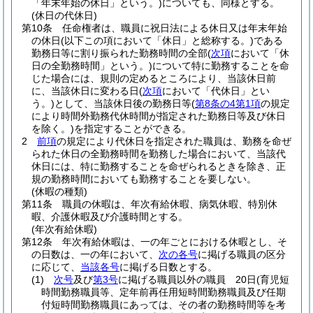
「年末年始の休日」という。)
についても、同様とする。
(休日の代休日)
第10条
任命権者は、職員に祝日法による休日又は年末年始
の休日
(以下この項において「休日」と総称する。)
である
勤務日等に割り振られた勤務時間の全部
(
次項
において「休
日の全勤務時間」という。)
について特に勤務することを命
じた場合には、規則の定めるところにより、当該休日前
に、当該休日に変わる日
(
次項
において「代休日」とい
う。)
として、当該休日後の勤務日等
(
第8条の4第1項
の規定
により時間外勤務代休時間が指定された勤務日等及び休日
を除く。)
を指定することができる。
2
前項
の規定により代休日を指定された職員は、勤務を命ぜ
られた休日の全勤務時間を勤務した場合において、当該代
休日には、特に勤務することを命ぜられるときを除き、正
規の勤務時間においても勤務することを要しない。
(休暇の種類)
第11条
職員の休暇は、年次有給休暇、病気休暇、特別休
暇、介護休暇及び介護時間とする。
(年次有給休暇)
第12条
年次有給休暇は、一の年ごとにおける休暇とし、そ
の日数は、一の年において、
次の各号
に掲げる職員の区分
に応じて、
当該各号
に掲げる日数とする。
(1)
次号
及び
第3号
に掲げる職員以外の職員 20日
(育児短
時間勤務職員等、定年前再任用短時間勤務職員及び任期
付短時間勤務職員にあっては、その者の勤務時間等を考