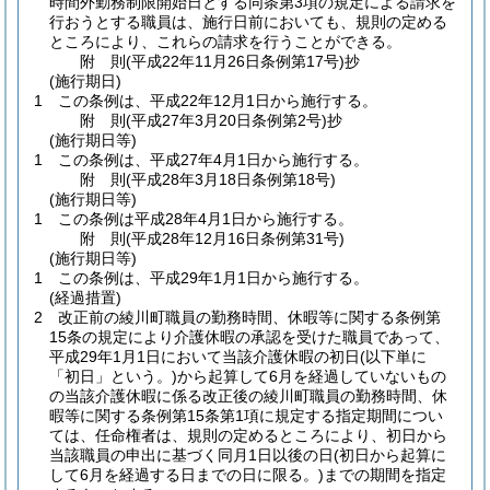
時間外勤務制限開始日とする同条第3項の規定による請求を
行おうとする職員は、施行日前においても、規則の定める
ところにより、これらの請求を行うことができる。
附
則
(平成22年11月26日
条例第17号)
抄
(施行期日)
1
この条例は、平成22年12月1日から施行する。
附
則
(平成27年3月20日
条例第2号)
抄
(施行期日等)
1
この条例は、平成27年4月1日から施行する。
附
則
(平成28年3月18日
条例第18号)
(施行期日等)
1
この条例は平成28年4月1日から施行する。
附
則
(平成28年12月16日
条例第31号)
(施行期日等)
1
この条例は、平成29年1月1日から施行する。
(経過措置)
2
改正前の綾川町職員の勤務時間、休暇等に関する条例第
15条の規定により介護休暇の承認を受けた職員であって、
平成29年1月1日において当該介護休暇の初日
(以下単に
「初日」という。)
から起算して6月を経過していないもの
の当該介護休暇に係る改正後の綾川町職員の勤務時間、休
暇等に関する条例第15条第1項に規定する指定期間につい
ては、任命権者は、規則の定めるところにより、初日から
当該職員の申出に基づく同月1日以後の日
(初日から起算に
して6月を経過する日までの日に限る。)
までの期間を指定