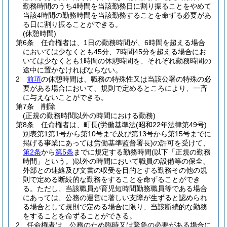
勤務時間のうち4時間を当該勤務日に割り振ることをやめて
当該4時間の勤務時間を当該勤務することを命ずる必要があ
る日に割り振ることができる。
(休憩時間)
第6条
任命権者は、1日の勤務時間が、6時間を超える場合
においては少なくとも45分、7時間45分を超える場合にお
いては少なくとも1時間の休憩時間を、それぞれ勤務時間の
途中に置かなければならない。
2
前項
の休憩時間は、職務の特殊性又は当該公署の特殊の必
要がある場合において、規則で定めるところにより、一斉
に与えないことができる。
第7条
削除
(正規の勤務時間以外の時間における勤務)
第8条
任命権者は、町長
(労働基準法
(昭和22年法律第49号)
別表第1第1号から第10号まで及び第13号から第15号までに
掲げる事業にあっては労働基準監督署長)
の許可を受けて、
第2条
から
第5条
までに規定する勤務時間
(以下「正規の勤務
時間」という。)
以外の時間において職員の設備等の保全、
外部との連絡及び文書の収受を目的とする勤務その他の規
則で定める断続的な勤務をすることを命ずることができ
る。
ただし、当該職員が育児短時間勤務職員等である場合
にあっては、公務の運営に著しい支障が生ずると認められ
る場合として規則で定める場合に限り、当該断続的な勤務
をすることを命ずることができる。
2
任命権者は、公務のため臨時又は緊急の必要がある場合に