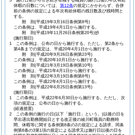
3
施行日前から引き続き在職する職員の施行日後の年次有給
休暇の日数については、
第12条
の規定にかかわらず、合併
前の条例の規定による年次有給休暇の残日数及び残時間と
する。
附
則
(平成19年3月16日
条例第8号)
この条例は、平成19年4月1日から施行する。
附
則
(平成19年11月26日
条例第20号)
抄
(施行期日)
1
この条例は、公布の日から施行する。
ただし、第2条から
第4条までの規定は、平成20年4月1日から施行する。
附
則
(平成20年9月26日
条例第23号)
この条例は、平成20年10月1日から施行する。
附
則
(平成21年3月19日
条例第10号)
この条例は、平成21年4月1日から施行する。
附
則
(平成22年3月19日
条例第8号)
この条例は、平成22年4月1日から施行する。
附
則
(平成22年6月25日
条例第13号)
(施行期日)
1
この条例は、平成22年6月30日から施行する。
ただし、次
項の規定は、公布の日から施行する。
(経過措置)
2
この条例の施行の日
(以下「施行日」という。)
以後の日を
早出遅出勤務開始日とする改正後の綾川町職員の勤務時
間、休暇等に関する条例第8条の2の規定による請求、同条
例第8条の3第1項の規定による請求又は施行日以後の日を