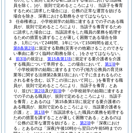
ものとして規則で定める者に該当する場合における当該職
員を除く。)
が、規則で定めるところにより、当該子を養育
するために請求した場合には、公務の正常な運営を妨げる
場合を除き、深夜における勤務をさせてはならない。
3
任命権者は、小学校就学の始期に達するまでの子のある職
員が、規則で定めるところにより、当該子を養育するため
に請求した場合には、当該請求をした職員の業務を処理す
るための措置を講ずることが著しく困難である場合を除
き、1月について24時間、1年について150時間を超えて、
第8条第2項
に規定する勤務
(災害その他避けることのできな
い事由に基づく臨時の勤務を除く。)
をさせてはならない。
4
前3項
の規定は、
第15条第1項
に規定する要介護者を介護
する職員について準用する。
この場合において、
第1項
中
「小学校就学の始期に達するまでの子
(地方公務員の育児休
業等に関する法律第2条第1項において子に含まれるものと
される者を含む。以下この項において同じ。)
を養育する職
員が、規則で定めるところにより、当該子を養育」とあ
り、並びに
第2項
及び
前項
中「小学校就学の始期に達するま
での子のある職員が、規則で定めるところにより、当該子
を養育」とあるのは「第15条第1項に規定する要介護者の
ある職員が、規則で定めるところにより、当該要介護者を
介護」と、
第1項
中「当該請求をした職員の業務を処理する
ための措置を講ずることが著しく困難である」とあるのは
「公務の正常な運営を妨げる」と、
第2項
中「深夜におけ
る」とあるのは「深夜
(午後10時から翌日の午前5時までの