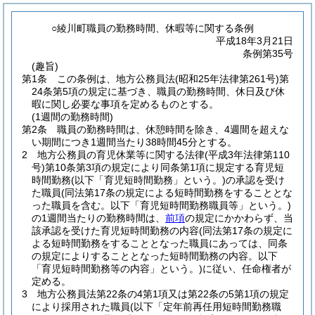
○綾川町職員の勤務時間、休暇等に関する条例
平成18年3月21日
条例第35号
(趣旨)
第1条
この条例は、地方公務員法
(昭和25年法律第261号)
第
24条第5項の規定に基づき、職員の勤務時間、休日及び休
暇に関し必要な事項を定めるものとする。
(1週間の勤務時間)
第2条
職員の勤務時間は、休憩時間を除き、4週間を超えな
い期間につき1週間当たり38時間45分とする。
2
地方公務員の育児休業等に関する法律
(平成3年法律第110
号)
第10条第3項の規定により同条第1項に規定する育児短
時間勤務
(以下「育児短時間勤務」という。)
の承認を受け
た職員
(同法第17条の規定による短時間勤務をすることとな
った職員を含む。以下「育児短時間勤務職員等」という。)
の1週間当たりの勤務時間は、
前項
の規定にかかわらず、当
該承認を受けた育児短時間勤務の内容
(同法第17条の規定に
よる短時間勤務をすることとなった職員にあっては、同条
の規定によりすることとなった短時間勤務の内容。以下
「育児短時間勤務等の内容」という。)
に従い、任命権者が
定める。
3
地方公務員法第22条の4第1項又は第22条の5第1項の規定
により採用された職員
(以下「定年前再任用短時間勤務職