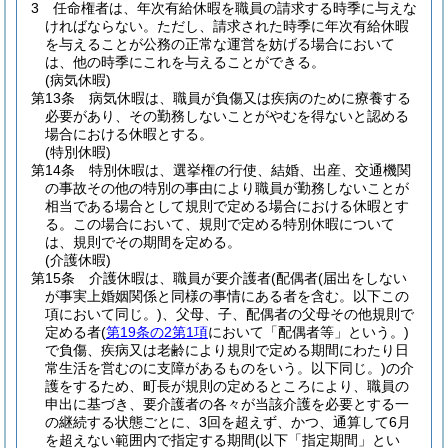
3
任命権者は、年次有給休暇を職員の請求する時季に与えな
ければならない。
ただし、請求された時季に年次有給休暇
を与えることが公務の正常な運営を妨げる場合において
は、他の時季にこれを与えることができる。
(病気休暇)
第13条
病気休暇は、職員が負傷又は疾病のために療養する
必要があり、その勤務しないことがやむを得ないと認める
場合における休暇とする。
(特別休暇)
第14条
特別休暇は、選挙権の行使、結婚、出産、交通機関
の事故その他の特別の事由により職員が勤務しないことが
相当である場合として規則で定める場合における休暇とす
る。
この場合において、規則で定める特別休暇について
は、規則でその期間を定める。
(介護休暇)
第15条
介護休暇は、職員が要介護者
(配偶者
(届出をしない
が事実上婚姻関係と同様の事情にある者を含む。以下この
項において同じ。)
、父母、子、配偶者の父母その他規則で
定める者
(
第19条の2第1項
において「配偶者等」という。)
で負傷、疾病又は老齢により規則で定める期間にわたり日
常生活を営むのに支障があるものをいう。以下同じ。)
の介
護をするため、町長が規則の定めるところにより、職員の
申出に基づき、要介護者の各々が当該介護を必要とする一
の継続する状態ごとに、3回を超えず、かつ、通算して6月
を超えない範囲内で指定する期間
(以下「指定期間」とい