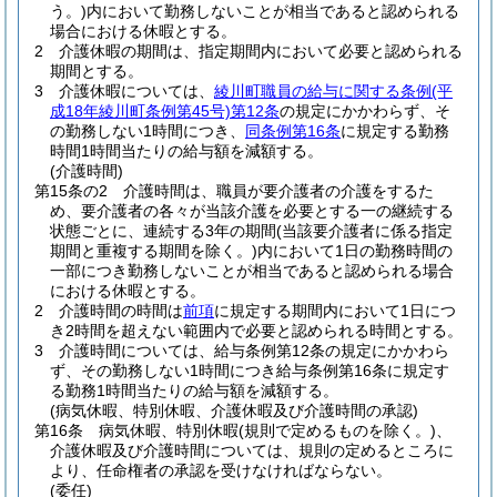
う。)
内において勤務しないことが相当であると認められる
場合における休暇とする。
2
介護休暇の期間は、指定期間内において必要と認められる
期間とする。
3
介護休暇については、
綾川町職員の給与に関する条例
(平
成18年綾川町条例第45号)
第12条
の規定にかかわらず、そ
の勤務しない1時間につき、
同条例第16条
に規定する勤務
時間1時間当たりの給与額を減額する。
(介護時間)
第15条の2
介護時間は、職員が要介護者の介護をするた
め、要介護者の各々が当該介護を必要とする一の継続する
状態ごとに、連続する3年の期間
(当該要介護者に係る指定
期間と重複する期間を除く。)
内において1日の勤務時間の
一部につき勤務しないことが相当であると認められる場合
における休暇とする。
2
介護時間の時間は
前項
に規定する期間内において1日につ
き2時間を超えない範囲内で必要と認められる時間とする。
3
介護時間については、給与条例第12条の規定にかかわら
ず、その勤務しない1時間につき給与条例第16条に規定す
る勤務1時間当たりの給与額を減額する。
(病気休暇、特別休暇、介護休暇及び介護時間の承認)
第16条
病気休暇、特別休暇
(規則で定めるものを除く。)
、
介護休暇及び介護時間については、規則の定めるところに
より、任命権者の承認を受けなければならない。
(委任)