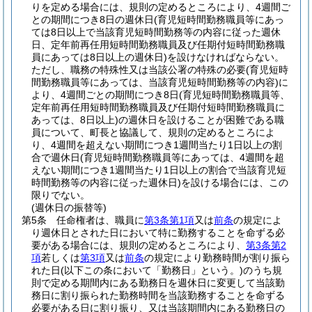
りを定める場合には、規則の定めるところにより、4週間ご
との期間につき8日の週休日
(育児短時間勤務職員等にあっ
ては8日以上で当該育児短時間勤務等の内容に従った週休
日、定年前再任用短時間勤務職員及び任期付短時間勤務職
員にあっては8日以上の週休日)
を設けなければならない。
ただし、職務の特殊性又は当該公署の特殊の必要
(育児短時
間勤務職員等にあっては、当該育児短時間勤務等の内容)
に
より、4週間ごとの期間につき8日
(育児短時間勤務職員等、
定年前再任用短時間勤務職員及び任期付短時間勤務職員に
あっては、8日以上)
の週休日を設けることが困難である職
員について、町長と協議して、規則の定めるところによ
り、4週間を超えない期間につき1週間当たり1日以上の割
合で週休日
(育児短時間勤務職員等にあっては、4週間を超
えない期間につき1週間当たり1日以上の割合で当該育児短
時間勤務等の内容に従った週休日)
を設ける場合には、この
限りでない。
(週休日の振替等)
第5条
任命権者は、職員に
第3条第1項
又は
前条
の規定によ
り週休日とされた日において特に勤務することを命ずる必
要がある場合には、規則の定めるところにより、
第3条第2
項
若しくは
第3項
又は
前条
の規定により勤務時間が割り振ら
れた日
(以下この条において「勤務日」という。)
のうち規
則で定める期間内にある勤務日を週休日に変更して当該勤
務日に割り振られた勤務時間を当該勤務することを命ずる
必要がある日に割り振り、又は当該期間内にある勤務日の