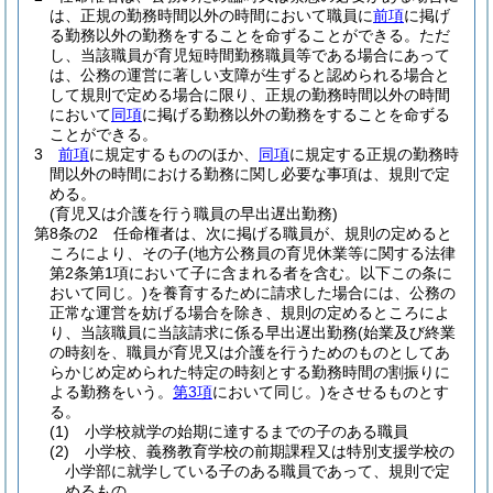
は、正規の勤務時間以外の時間において職員に
前項
に掲げ
る勤務以外の勤務をすることを命ずることができる。
ただ
し、当該職員が育児短時間勤務職員等である場合にあって
は、公務の運営に著しい支障が生ずると認められる場合と
して規則で定める場合に限り、正規の勤務時間以外の時間
において
同項
に掲げる勤務以外の勤務をすることを命ずる
ことができる。
3
前項
に規定するもののほか、
同項
に規定する正規の勤務時
間以外の時間における勤務に関し必要な事項は、規則で定
める。
(育児又は介護を行う職員の早出遅出勤務)
第8条の2
任命権者は、次に掲げる職員が、規則の定めると
ころにより、その子
(地方公務員の育児休業等に関する法律
第2条第1項において子に含まれる者を含む。以下この条に
おいて同じ。)
を養育するために請求した場合には、公務の
正常な運営を妨げる場合を除き、規則の定めるところによ
り、当該職員に当該請求に係る早出遅出勤務
(始業及び終業
の時刻を、職員が育児又は介護を行うためのものとしてあ
らかじめ定められた特定の時刻とする勤務時間の割振りに
よる勤務をいう。
第3項
において同じ。)
をさせるものとす
る。
(1)
小学校就学の始期に達するまでの子のある職員
(2)
小学校、義務教育学校の前期課程又は特別支援学校の
小学部に就学している子のある職員であって、規則で定
めるもの