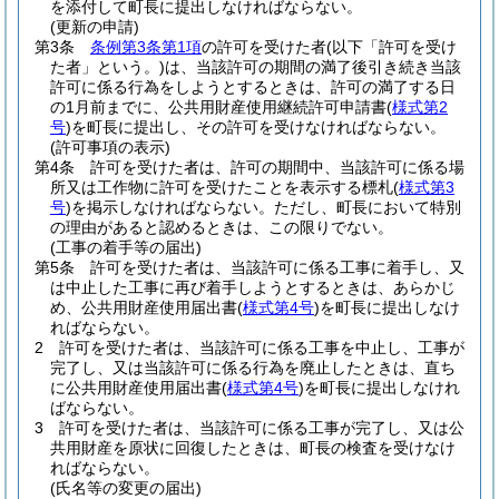
を添付して町長に提出しなければならない。
(更新の申請)
第3条
条例第3条第1項
の許可を受けた者
(以下「許可を受け
た者」という。)
は、当該許可の期間の満了後引き続き当該
許可に係る行為をしようとするときは、許可の満了する日
の1月前までに、公共用財産使用継続許可申請書
(
様式第2
号
)
を町長に提出し、その許可を受けなければならない。
(許可事項の表示)
第4条
許可を受けた者は、許可の期間中、当該許可に係る場
所又は工作物に許可を受けたことを表示する標札
(
様式第3
号
)
を掲示しなければならない。
ただし、町長において特別
の理由があると認めるときは、この限りでない。
(工事の着手等の届出)
第5条
許可を受けた者は、当該許可に係る工事に着手し、又
は中止した工事に再び着手しようとするときは、あらかじ
め、公共用財産使用届出書
(
様式第4号
)
を町長に提出しなけ
ればならない。
2
許可を受けた者は、当該許可に係る工事を中止し、工事が
完了し、又は当該許可に係る行為を廃止したときは、直ち
に公共用財産使用届出書
(
様式第4号
)
を町長に提出しなけれ
ばならない。
3
許可を受けた者は、当該許可に係る工事が完了し、又は公
共用財産を原状に回復したときは、町長の検査を受けなけ
ればならない。
(氏名等の変更の届出)