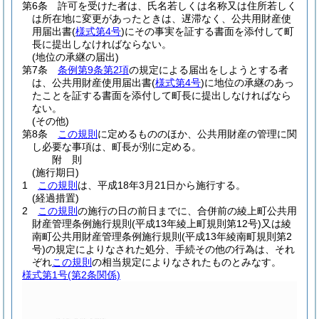
第6条
許可を受けた者は、氏名若しくは名称又は住所若しく
は所在地に変更があったときは、遅滞なく、公共用財産使
用届出書
(
様式第4号
)
にその事実を証する書面を添付して町
長に提出しなければならない。
(地位の承継の届出)
第7条
条例第9条第2項
の規定による届出をしようとする者
は、公共用財産使用届出書
(
様式第4号
)
に地位の承継のあっ
たことを証する書面を添付して町長に提出しなければなら
ない。
(その他)
第8条
この規則
に定めるもののほか、公共用財産の管理に関
し必要な事項は、町長が別に定める。
附
則
(施行期日)
1
この規則
は、平成18年3月21日から施行する。
(経過措置)
2
この規則
の施行の日の前日までに、合併前の綾上町公共用
財産管理条例施行規則
(平成13年綾上町規則第12号)
又は綾
南町公共用財産管理条例施行規則
(平成13年綾南町規則第2
号)
の規定によりなされた処分、手続その他の行為は、それ
ぞれ
この規則
の相当規定によりなされたものとみなす。
様式第1号
(第2条関係)