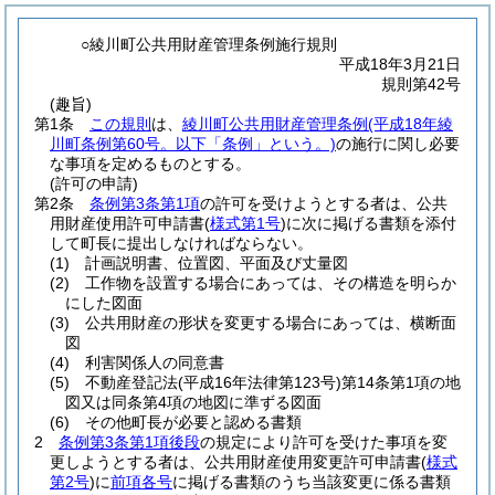
○綾川町公共用財産管理条例施行規則
平成18年3月21日
規則第42号
(趣旨)
第1条
この規則
は、
綾川町公共用財産管理条例
(平成18年綾
川町条例第60号。以下「条例」という。)
の施行に関し必要
な事項を定めるものとする。
(許可の申請)
第2条
条例第3条第1項
の許可を受けようとする者は、公共
用財産使用許可申請書
(
様式第1号
)
に次に掲げる書類を添付
して町長に提出しなければならない。
(1)
計画説明書、位置図、平面及び丈量図
(2)
工作物を設置する場合にあっては、その構造を明らか
にした図面
(3)
公共用財産の形状を変更する場合にあっては、横断面
図
(4)
利害関係人の同意書
(5)
不動産登記法
(平成16年法律第123号)
第14条第1項の地
図又は同条第4項の地図に準ずる図面
(6)
その他町長が必要と認める書類
2
条例第3条第1項後段
の規定により許可を受けた事項を変
更しようとする者は、公共用財産使用変更許可申請書
(
様式
第2号
)
に
前項各号
に掲げる書類のうち当該変更に係る書類