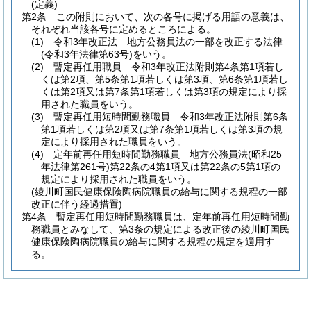
(定義)
第2条
この附則において、次の各号に掲げる用語の意義は、
それぞれ当該各号に定めるところによる。
(1)
令和3年改正法 地方公務員法の一部を改正する法律
(令和3年法律第63号)
をいう。
(2)
暫定再任用職員 令和3年改正法附則第4条第1項若し
くは第2項、第5条第1項若しくは第3項、第6条第1項若し
くは第2項又は第7条第1項若しくは第3項の規定により採
用された職員をいう。
(3)
暫定再任用短時間勤務職員 令和3年改正法附則第6条
第1項若しくは第2項又は第7条第1項若しくは第3項の規
定により採用された職員をいう。
(4)
定年前再任用短時間勤務職員 地方公務員法
(昭和25
年法律第261号)
第22条の4第1項又は第22条の5第1項の
規定により採用された職員をいう。
(綾川町国民健康保険陶病院職員の給与に関する規程の一部
改正に伴う経過措置)
第4条
暫定再任用短時間勤務職員は、定年前再任用短時間勤
務職員とみなして、第3条の規定による改正後の綾川町国民
健康保険陶病院職員の給与に関する規程の規定を適用す
る。