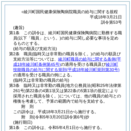
○綾川町国民健康保険陶病院職員の給与に関する規程
平成18年3月21日
訓令第53号
(趣旨)
第1条
この訓令は、綾川町国民健康保険陶病院に勤務する職
員
(以下「職員」という。)
の給与に関し必要な事項を定め
るものとする。
(給与の額及び支給方法)
第2条
職員
(臨時又は非常勤の職員を除く。)
の給与の額及び
支給方法等については、
綾川町職員の給与に関する条例
(平
成18年綾川町条例第45号)
の適用を受ける職員及び
綾川町
技能職員の給与に関する規則
(平成18年綾川町規則第30号)
の適用を受ける職員の例による。
(臨時又は非常勤の職員の給与)
第3条
臨時又は非常勤の職員
(地方公務員法
(昭和25年法律第
261号)
第22条の4第1項又は第22条の5第1項の規定により
採用された職員を除く。)
については、他の職員の給与との
権衡を考慮して、予算の範囲内で給与を支給する。
附
則
この訓令は、平成18年3月21日から施行する。
附
則
(令和5年3月20日
訓令第6号)
抄
(施行期日)
第1条
この訓令は、令和5年4月1日から施行する。