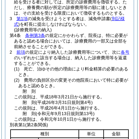
給を受ける者に対しては、所定の診療費用を徴収する。
た
だし、療養費の額が所定の診療費用等の額に達しないとき
は、その支給を受ける限度において徴収するものとする。
3
第1項
の減免を受けようとする者は、減免申請書
(
別記様
式
)
を町長に提出しなければならない。
(診療費用等の納入)
第4条
条例第3条
の規定にかかわらず、院長は、特に必要が
あると認める場合においては、診療費用の一部又は全部を
前納させることができる。
2
前項
の規定により納入した診療費用等について、次に
各号
のいずれかに該当する場合は、納入した診療費用等を返還
することができる。
(1)
死亡、治ゆその他の理由により料金精算の必要のある
とき。
(2)
費用の負担区分の変更その他院長において特に必要が
あると認めるとき。
附
則
この規則は、平成18年3月21日から施行する。
附
則
(平成26年3月31日
規則第4号)
この規則は、平成26年4月1日から施行する。
附
則
(令和元年9月13日
規則第13号)
この規則は、令和元年10月1日から施行する。
別表第1
(第2条関係)
種別
単位
金額