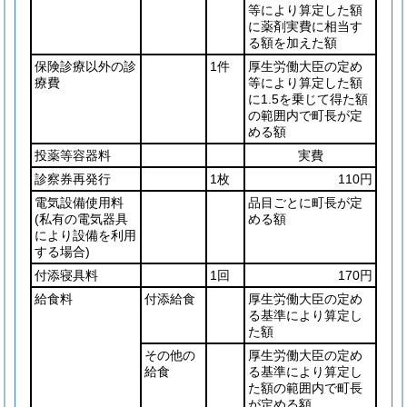
等により算定した額
に薬剤実費に相当す
る額を加えた額
保険診療以外の診
1件
厚生労働大臣の定め
療費
等により算定した額
に1.5を乗じて得た額
の範囲内で町長が定
める額
投薬等容器料
実費
診察券再発行
1枚
110円
電気設備使用料
品目ごとに町長が定
(私有の電気器具
める額
により設備を利用
する場合)
付添寝具料
1回
170円
給食料
付添給食
厚生労働大臣の定め
る基準により算定し
た額
その他の
厚生労働大臣の定め
給食
る基準により算定し
た額の範囲内で町長
が定める額