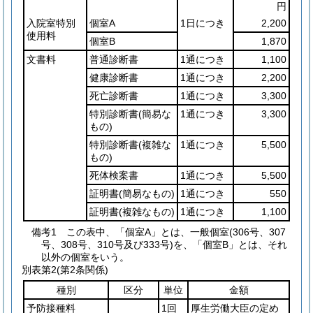
円
入院室特別
個室A
1日につき
2,200
使用料
個室B
1,870
文書料
普通診断書
1通につき
1,100
健康診断書
1通につき
2,200
死亡診断書
1通につき
3,300
特別診断書
(簡易な
1通につき
3,300
もの)
特別診断書
(複雑な
1通につき
5,500
もの)
死体検案書
1通につき
5,500
証明書
(簡易なもの)
1通につき
550
証明書
(複雑なもの)
1通につき
1,100
備考1 この表中、「個室A」とは、一般個室(306号、307
号、308号、310号及び333号)を、「個室B」とは、それ
以外の個室をいう。
別表第2
(第2条関係)
種別
区分
単位
金額
予防接種料
1回
厚生労働大臣の定め