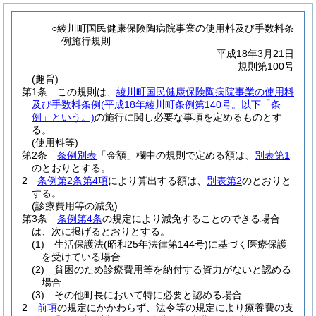
○綾川町国民健康保険陶病院事業の使用料及び手数料条
例施行規則
平成18年3月21日
規則第100号
(趣旨)
第1条
この規則は、
綾川町国民健康保険陶病院事業の使用料
及び手数料条例
(平成18年綾川町条例第140号。以下「条
例」という。)
の施行に関し必要な事項を定めるものとす
る。
(使用料等)
第2条
条例別表
「金額」欄中の規則で定める額は、
別表第1
のとおりとする。
2
条例第2条第4項
により算出する額は、
別表第2
のとおりと
する。
(診療費用等の減免)
第3条
条例第4条
の規定により減免することのできる場合
は、次に掲げるとおりとする。
(1)
生活保護法
(昭和25年法律第144号)
に基づく医療保護
を受けている場合
(2)
貧困のため診療費用等を納付する資力がないと認める
場合
(3)
その他町長において特に必要と認める場合
2
前項
の規定にかかわらず、法令等の規定により療養費の支