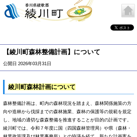
【綾川町森林整備計画】について
公開日 2026年03月31日
綾川町森林計画について
森林整備計画は、町内の森林現況を踏まえ、森林関係施策の方
向や造林から伐採までの森林施業、森林の保護等の規範を規定
し、地域の適切な森森整備を推進することが目的の計画です。
綾川町では、令和７年度に国（四国森林管理局）や県（森林・
林業政策課及び林業事務所）との協議を経て、新たな計画案を