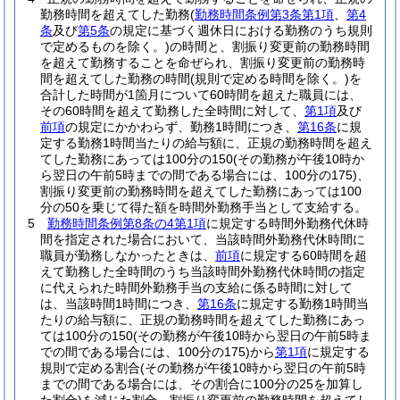
勤務時間を超えてした勤務
(
勤務時間条例第3条第1項
、
第4
条
及び
第5条
の規定に基づく週休日における勤務のうち規則
で定めるものを除く。)
の時間と、割振り変更前の勤務時間
を超えて勤務することを命ぜられ、割振り変更前の勤務時
間を超えてした勤務の時間
(規則で定める時間を除く。)
を
合計した時間が1箇月について60時間を超えた職員には、
その60時間を超えて勤務した全時間に対して、
第1項
及び
前項
の規定にかかわらず、勤務1時間につき、
第16条
に規
定する勤務1時間当たりの給与額に、正規の勤務時間を超え
てした勤務にあっては100分の150
(その勤務が午後10時か
ら翌日の午前5時までの間である場合には、100分の175)
、
割振り変更前の勤務時間を超えてした勤務にあっては100
分の50を乗じて得た額を時間外勤務手当として支給する。
5
勤務時間条例第8条の4第1項
に規定する時間外勤務代休時
間を指定された場合において、当該時間外勤務代休時間に
職員が勤務しなかったときは、
前項
に規定する60時間を超
えて勤務した全時間のうち当該時間外勤務代休時間の指定
に代えられた時間外勤務手当の支給に係る時間に対して
は、当該時間1時間につき、
第16条
に規定する勤務1時間当
たりの給与額に、正規の勤務時間を超えてした勤務にあっ
ては100分の150
(その勤務が午後10時から翌日の午前5時ま
での間である場合には、100分の175)
から
第1項
に規定する
規則で定める割合
(その勤務が午後10時から翌日の午前5時
までの間である場合には、その割合に100分の25を加算し