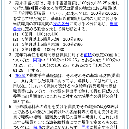
2
期末手当の額は、期末手当基礎額に100分の126.25を乗じ
て得た額
(町長が定める管理又は監督の地位にある職員
(以
下「管理監督職員」という。)
にあっては、100分の106.25
を乗じて得た額)
に、基準日以前6箇月以内の期間における
当該職員の在職期間の
次の各号
に掲げる区分に応じ、
当該
各号
に定める割合を乗じて得た額とする。
(1)
6箇月 100分の100
(2)
5箇月以上6箇月未満 100分の80
(3)
3箇月以上5箇月未満 100分の60
(4)
3箇月未満 100分の30
3
定年前再任用短時間勤務職員に対する
前項
の規定の適用に
ついては、
同項
中「100分の126.25」とあるのは「100分の
71.25」と、「100分の106.25」とあるのは「100分の
61.25」とする。
4
第2項
の期末手当基礎額は、それぞれその基準日現在
(退職
し、又は死亡した職員にあっては、退職し、又は死亡した
日現在。)
において職員が受けるべき給料
(育児短時間勤務
職員等にあっては、その額を算出率で除して得た額)
及び扶
養手当の月額並びにこれらに対する地域手当の月額の合計
額とする。
5
行政職給料表の適用を受ける職員でその職務の級が3級以
上であるもの並びに同表以外の各給料表の適用を受ける職
員で職務の複雑、困難及び責任の度等を考慮してこれに相
当する職員として当該各給料表につき規則で定めるものに
ついては、
前項
の規定にかかわらず、
同項
に規定する合計