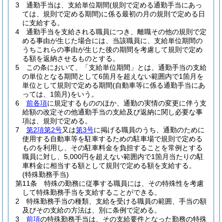
3
通勤手当は、支給単位期間
(規則で定める通勤手当にあっ
ては、規則で定める期間)
に係る最初の月の規則で定める日
に支給する。
4
通勤手当を支給される職員につき、離職その他の規則で定
める事由が生じた場合には、当該職員に、支給単位期間の
うちこれらの事由が生じた後の期間を考慮して規則で定め
る額を返納させるものとする。
5
この条において、「支給単位期間」とは、通勤手当の支給
の単位となる期間として6箇月を超えない範囲内で1箇月を
単位として規則で定める期間
(自動車等に係る通勤手当にあ
っては、1箇月)
をいう。
6
前各項
に規定するもののほか、通勤の実情の変更に伴う支
給額の改定その他通勤手当の支給及び返納に関し必要な事
項は、規則で定める。
7
第2項第2号
又は
第3号
に掲げる職員のうち、通勤のために
使用する自動車等を駐車するための駐車場で規則で定める
ものを利用し、その駐車料金を負担することを常例とする
職員に対し、5,000円を超えない範囲内で1箇月当たりの駐
車料金に相当する額として規則で定める額を支給する。
(特殊勤務手当)
第11条
特殊の勤務に従事する職員には、その特殊性を考慮
して特殊勤務手当を支給することができる。
2
特殊勤務手当の種類、支給を受ける職員の範囲、手当の額
及びその支給の方法は、別に条例で定める。
3
前項
の特殊勤務手当は、その支給要件となった勤務の特殊