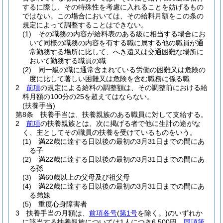
するに際し、その特殊性を考慮に入れることを妨げるもの
ではない。
この場合においては、その給料月額をこの条の
規定によって調整することはできない。
(1)
その職務の内容が給料表のある級に相当する場合にお
いて同様の職務の内容を有する職に属する他の職員が通
常勤務する場所に比して、へき遠又は交通困難な場所に
おいて勤務する職員の職
(2)
同一級の職に通常含まれている労働の困難又は危険の
度に比して著しい困難又は危険を含む職務に係る職
2
前項
の規定による給料の調整額は、その調整前における給
料月額の100分の25を超えてはならない。
(扶養手当)
第8条
扶養手当は、扶養親族のある職員に対して支給する。
2
前項
の扶養親族とは、次に掲げる者で他に生計の途がな
く、主としてその職員の扶養を受けているものをいう。
(1)
満22歳に達する日以後の最初の3月31日までの間にあ
る子
(2)
満22歳に達する日以後の最初の3月31日までの間にあ
る孫
(3)
満60歳以上の父母及び祖父母
(4)
満22歳に達する日以後の最初の3月31日までの間にあ
る弟妹
(5)
重度心身障害者
3
扶養手当の月額は、
前項各号
(
第1号
を除く。)
のいずれか
に該当する扶養親族については1人につき6,500円、
同項第