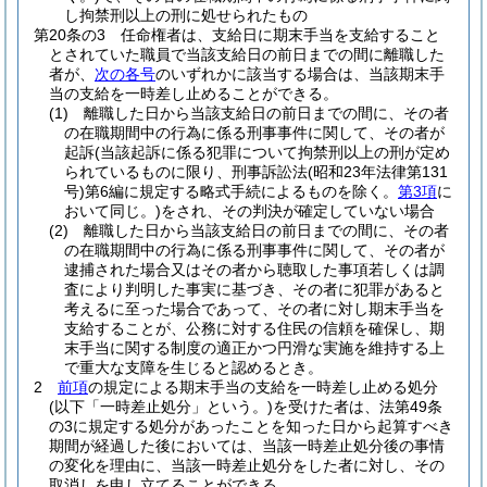
し拘禁刑以上の刑に処せられたもの
第20条の3
任命権者は、支給日に期末手当を支給すること
とされていた職員で当該支給日の前日までの間に離職した
者が、
次の各号
のいずれかに該当する場合は、当該期末手
当の支給を一時差し止めることができる。
(1)
離職した日から当該支給日の前日までの間に、その者
の在職期間中の行為に係る刑事事件に関して、その者が
起訴
(当該起訴に係る犯罪について拘禁刑以上の刑が定め
られているものに限り、刑事訴訟法
(昭和23年法律第131
号)
第6編に規定する略式手続によるものを除く。
第3項
に
おいて同じ。)
をされ、その判決が確定していない場合
(2)
離職した日から当該支給日の前日までの間に、その者
の在職期間中の行為に係る刑事事件に関して、その者が
逮捕された場合又はその者から聴取した事項若しくは調
査により判明した事実に基づき、その者に犯罪があると
考えるに至った場合であって、その者に対し期末手当を
支給することが、公務に対する住民の信頼を確保し、期
末手当に関する制度の適正かつ円滑な実施を維持する上
で重大な支障を生じると認めるとき。
2
前項
の規定による期末手当の支給を一時差し止める処分
(以下「一時差止処分」という。)
を受けた者は、法第49条
の3に規定する処分があったことを知った日から起算すべき
期間が経過した後においては、当該一時差止処分後の事情
の変化を理由に、当該一時差止処分をした者に対し、その
取消しを申し立てることができる。