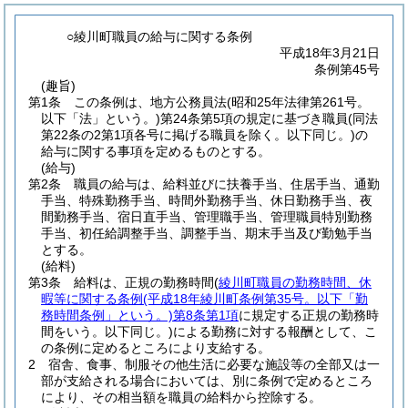
○綾川町職員の給与に関する条例
平成18年3月21日
条例第45号
(趣旨)
第1条
この条例は、地方公務員法
(昭和25年法律第261号。
以下「法」という。)
第24条第5項の規定に基づき職員
(同法
第22条の2第1項各号に掲げる職員を除く。以下同じ。)
の
給与に関する事項を定めるものとする。
(給与)
第2条
職員の給与は、給料並びに扶養手当、住居手当、通勤
手当、特殊勤務手当、時間外勤務手当、休日勤務手当、夜
間勤務手当、宿日直手当、管理職手当、管理職員特別勤務
手当、初任給調整手当、調整手当、期末手当及び勤勉手当
とする。
(給料)
第3条
給料は、正規の勤務時間
(
綾川町職員の勤務時間、休
暇等に関する条例
(平成18年綾川町条例第35号。以下「勤
務時間条例」という。)
第8条第1項
に規定する正規の勤務時
間をいう。以下同じ。)
による勤務に対する報酬として、こ
の条例に定めるところにより支給する。
2
宿舎、食事、制服その他生活に必要な施設等の全部又は一
部が支給される場合においては、別に条例で定めるところ
により、その相当額を職員の給料から控除する。