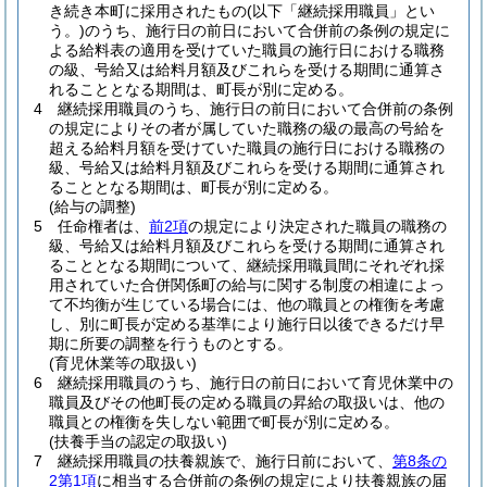
き続き本町に採用されたもの
(以下「継続採用職員」とい
う。)
のうち、施行日の前日において合併前の条例の規定に
よる給料表の適用を受けていた職員の施行日における職務
の級、号給又は給料月額及びこれらを受ける期間に通算さ
れることとなる期間は、町長が別に定める。
4
継続採用職員のうち、施行日の前日において合併前の条例
の規定によりその者が属していた職務の級の最高の号給を
超える給料月額を受けていた職員の施行日における職務の
級、号給又は給料月額及びこれらを受ける期間に通算され
ることとなる期間は、町長が別に定める。
(給与の調整)
5
任命権者は、
前2項
の規定により決定された職員の職務の
級、号給又は給料月額及びこれらを受ける期間に通算され
ることとなる期間について、継続採用職員間にそれぞれ採
用されていた合併関係町の給与に関する制度の相違によっ
て不均衡が生じている場合には、他の職員との権衡を考慮
し、別に町長が定める基準により施行日以後できるだけ早
期に所要の調整を行うものとする。
(育児休業等の取扱い)
6
継続採用職員のうち、施行日の前日において育児休業中の
職員及びその他町長の定める職員の昇給の取扱いは、他の
職員との権衡を失しない範囲で町長が別に定める。
(扶養手当の認定の取扱い)
7
継続採用職員の扶養親族で、施行日前において、
第8条の
2第1項
に相当する合併前の条例の規定により扶養親族の届