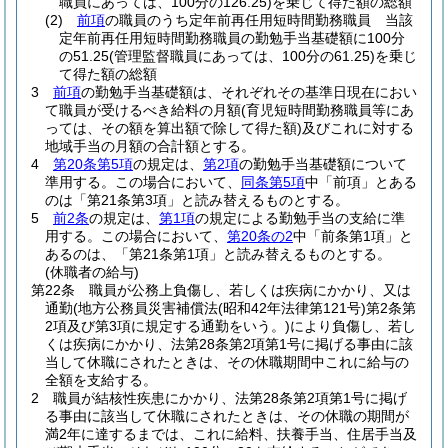
職員にあっては、100分の126.25)
を乗じて得た額の総額
(2)
前項
の職員のうち定年前再任用短時間勤務職員 当該
定年前再任用短時間勤務職員の勤勉手当基礎額に100分
の51.25
(管理監督職員にあっては、100分の61.25)
を乗じ
て得た額の総額
3
前項
の勤勉手当基礎額は、それぞれその基準日現在におい
て職員が受けるべき給料の月額
(育児短時間勤務職員等にあ
っては、その額を算出額で除して得た額)
及びこれに対する
地域手当の月額の合計額とする。
4
第20条第5項
の規定は、
第2項
の勤勉手当基礎額について
準用する。
この場合において、
同条第5項
中「前項」とある
のは「第21条第3項」と読み替えるものとする。
5
前2条
の規定は、
第1項
の規定による勤勉手当の支給に準
用する。
この場合において、
第20条の2
中「前条第1項」と
あるのは、「第21条第1項」と読み替えるものとする。
(休職者の給与)
第22条
職員が公務上負傷し、若しくは疾病にかかり、又は
通勤
(地方公務員災害補償法
(昭和42年法律第121号)
第2条第
2項及び第3項に規定する通勤をいう。)
により負傷し、若し
くは疾病にかかり、法第28条第2項第1号に掲げる事由に該
当して休職にされたときは、その休職期間中これに給与の
全額を支給する。
2
職員が結核性疾患にかかり、法第28条第2項第1号に掲げ
る事由に該当して休職にされたときは、その休職の期間が
満2年に達するまでは、これに給料、扶養手当、住居手当及