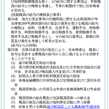
び短時間勤務職員を除く。)
の給与に関する事項は、常勤職
員の給与との権衡を考慮し、予算の範囲内で別に任命権者
が定める。
(技能職員の給与の種類及び基準)
第24条
地方公営企業等の労働関係に関する法律
(昭和27年
法律第289号)
附則第5項の規定の適用を受ける職員の給与
の種類は、給料、扶養手当、住居手当、通勤手当、特殊勤
務手当、時間外勤務手当、休日勤務手当、夜間勤務手当、
期末手当及び勤勉手当とし、その給与の基準は、勤務の性
質及び責任を考慮して町長が定める。
(給与からの控除)
第25条
法第25条第2項の規定により、任命権者は、職員に
給与を支給する際職員の給与から次に掲げるものを控除す
ることができる。
(1)
綾川町職員互助会の掛金
(2)
香川県市町村職員共済組合及び公立学校共済組合の貸
付金、弁済金及び物品購入代金並びに月掛貯金
(3)
財団法人香川県市町村職員互助会の掛金
(4)
各種金融機関の月掛預金及び定期積金並びに貸付弁済
金
(5)
職員団体扱いの月掛又は年掛の各種保険料及び年金掛
金
(6)
職員団体の組合費及び当該職員団体への納入金
(7)
職員の相互の親睦及び福利厚生活動に伴う経費
(8)
給食を受ける職員
(
綾川町認定こども園条例
(平成26年