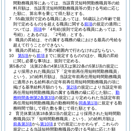
間勤務職員等にあっては、当該育児短時間勤務職員等の給
料月額は、当該育児短時間勤務職員等の受ける号給に応じ
た額に、算出率を乗じて得た額とする。
7
55歳
(規則で定める職員にあっては、56歳以上の年齢で規
則で定めるもの)
を超える職員に関する
前項
の規定の適用に
ついては、
同項
中「4号給
(規則で定める職員にあっては、3
号給)
」とあるのは、「2号給」とする。
8
職員の昇給は、その属する職務の級における最高の号給を
超えて行うことができない。
9
職員の昇給は、予算の範囲内で行わなければならない。
10
第5項
から
前項
までに規定するもののほか、職員の昇給
に関し必要な事項は、規則で定める。
第5条の2
法第22条の4第1項又は第22条の5第1項の規定に
より採用された職員
(以下「定年前再任用短時間勤務職員」
という。)
の給料月額は、当該定年前再任用短時間勤務職員
に適用される給料表の定年前再任用短時間勤務職員の項に
掲げる基準給料月額のうち、
第2項
の規定により当該定年前
再任用短時間勤務職員の属する職務の級に応じた額に、
勤
務時間条例第2条第3項
の規定により定められた当該定年前
再任用短時間勤務職員の勤務時間を
同条第1項
に規定する勤
務時間で除して得た数を乗じて得た額とする。
2
育児休業法第18条第1項の規定により採用された短時間勤
務職員
(以下「短時間勤務職員」という。)
の給料月額は、
前条第3項
から
第10項
までの規定にかかわらず、これらの
規定による当該短時間勤務職員の受ける号給に応じた額