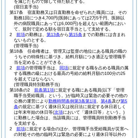
を減じたもので除して得た額とする。
(宿日直手当)
第17条
宿直勤務又は日直勤務を命ぜられた職員には、その
勤務1回につき4,700円
(医師にあっては2万5千円、医師以
外の病院職員にあっては6,000円)
を超えない範囲内におい
て、規則で定める額を宿日直手当として支給する。
2
前項
の勤務は、
第13条
から
第15条
までの勤務には含まれ
ないものとする。
(管理職手当)
第18条
任命権者は、管理又は監督の地位にある職員の職の
うちその特殊性に基づき、給料月額につき適正な管理職手
当を定めることができる。
2
前項
の管理職手当は、
同項
に規定する職を占める職員の属
する職務の級における最高の号給の給料月額の100分の25
を超えてはならない。
(管理職員特別勤務手当)
第18条の2
前条第1項
に規定する職にある職員
(以下「管理
職手当受給職員」という。)
が臨時又は緊急の必要その他の
公務の運営により
勤務時間条例第3条第1項
、
第4条
及び
第5
条
の規定に基づく週休日又は祝日法に規定する休日若しく
は年末年始の休日等
(
次項
において「週休日等」という。)
に勤務した場合は、当該職員には、管理職員特別勤務手当
を支給する。
2
前項
に規定する場合のほか、管理職手当受給職員が災害へ
の対処その他の臨時又は緊急の必要により週休日等以外の