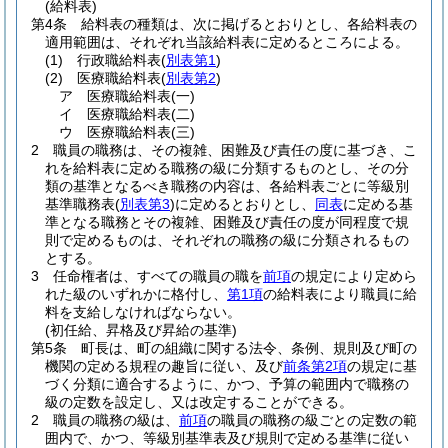
(給料表)
第4条
給料表の種類は、次に掲げるとおりとし、各給料表の
適用範囲は、それぞれ当該給料表に定めるところによる。
(1)
行政職給料表
(
別表第1
)
(2)
医療職給料表
(
別表第2
)
ア
医療職給料表
(一)
イ
医療職給料表
(二)
ウ
医療職給料表
(三)
2
職員の職務は、その複雑、困難及び責任の度に基づき、こ
れを給料表に定める職務の級に分類するものとし、その分
類の基準となるべき職務の内容は、各給料表ごとに等級別
基準職務表
(
別表第3
)
に定めるとおりとし、
同表
に定める基
準となる職務とその複雑、困難及び責任の度が同程度で規
則で定めるものは、それぞれの職務の級に分類されるもの
とする。
3
任命権者は、すべての職員の職を
前項
の規定により定めら
れた級のいずれかに格付し、
第1項
の給料表により職員に給
料を支給しなければならない。
(初任給、昇格及び昇給の基準)
第5条
町長は、町の組織に関する法令、条例、規則及び町の
機関の定める規程の趣旨に従い、及び
前条第2項
の規定に基
づく分類に適合するように、かつ、予算の範囲内で職務の
級の定数を設定し、又は改定することができる。
2
職員の職務の級は、
前項
の職員の職務の級ごとの定数の範
囲内で、かつ、等級別基準表及び規則で定める基準に従い