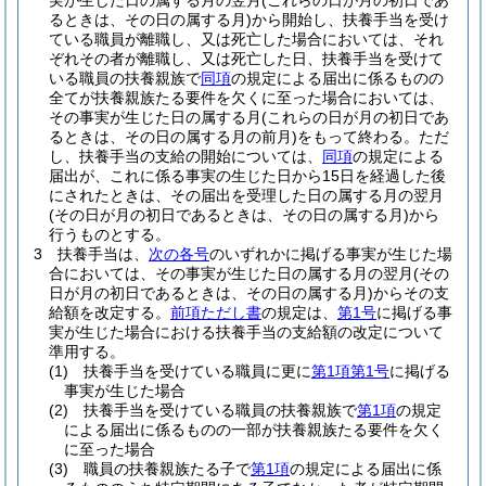
実が生じた日の属する月の翌月
(これらの日が月の初日であ
るときは、その日の属する月)
から開始し、扶養手当を受け
ている職員が離職し、又は死亡した場合においては、それ
ぞれその者が離職し、又は死亡した日、扶養手当を受けて
いる職員の扶養親族で
同項
の規定による届出に係るものの
全てが扶養親族たる要件を欠くに至った場合においては、
その事実が生じた日の属する月
(これらの日が月の初日であ
るときは、その日の属する月の前月)
をもって終わる。
ただ
し、扶養手当の支給の開始については、
同項
の規定による
届出が、これに係る事実の生じた日から15日を経過した後
にされたときは、その届出を受理した日の属する月の翌月
(その日が月の初日であるときは、その日の属する月)
から
行うものとする。
3
扶養手当は、
次の各号
のいずれかに掲げる事実が生じた場
合においては、その事実が生じた日の属する月の翌月
(その
日が月の初日であるときは、その日の属する月)
からその支
給額を改定する。
前項ただし書
の規定は、
第1号
に掲げる事
実が生じた場合における扶養手当の支給額の改定について
準用する。
(1)
扶養手当を受けている職員に更に
第1項第1号
に掲げる
事実が生じた場合
(2)
扶養手当を受けている職員の扶養親族で
第1項
の規定
による届出に係るものの一部が扶養親族たる要件を欠く
に至った場合
(3)
職員の扶養親族たる子で
第1項
の規定による届出に係