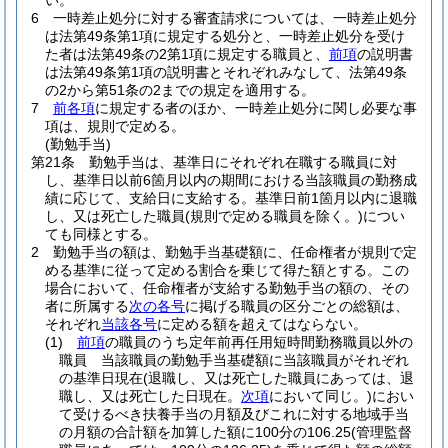
い。
6
一時差止処分に対する審査請求については、一時差止処分
は法第49条第1項に規定する処分と、一時差止処分を受け
た者は法第49条の2第1項に規定する職員と、
前項
の説明書
は法第49条第1項の説明書とそれぞれみなして、法第49条
の2から第51条の2までの規定を適用する。
7
前各項
に規定する者のほか、一時差止処分に関し必要な事
項は、規則で定める。
(勤勉手当)
第21条
勤勉手当は、基準日にそれぞれ在職する職員に対
し、基準日以前6箇月以内の期間における当該職員の勤務成
績に応じて、支給日に支給する。
基準日前1箇月以内に退職
し、又は死亡した職員
(規則で定める職員を除く。)
につい
ても同様とする。
2
勤勉手当の額は、勤勉手当基礎額に、任命権者が規則で定
める基準に従って定める割合を乗じて得た額とする。
この
場合において、任命権者が支給する勤勉手当の額の、その
者に所属する
次の各号
に掲げる職員の区分ごとの総額は、
それぞれ
当該各号
に定める額を超えてはならない。
(1)
前項
の職員のうち定年前再任用短時間勤務職員以外の
職員 当該職員の勤勉手当基礎額に当該職員がそれぞれ
の基準日現在
(退職し、又は死亡した職員にあっては、退
職し、又は死亡した日現在。
次項
において同じ。)
におい
て受けるべき扶養手当の月額及びこれに対する地域手当
の月額の合計額を加算した額に100分の106.25
(管理監督