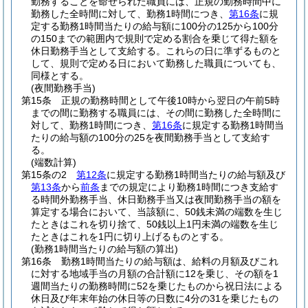
勤務することを命ぜられた職員には、正規の勤務時間中に
勤務した全時間に対して、勤務1時間につき、
第16条
に規
定する勤務1時間当たりの給与額に100分の125から100分
の150までの範囲内で規則で定める割合を乗じて得た額を
休日勤務手当として支給する。
これらの日に準ずるものと
して、規則で定める日において勤務した職員についても、
同様とする。
(夜間勤務手当)
第15条
正規の勤務時間として午後10時から翌日の午前5時
までの間に勤務する職員には、その間に勤務した全時間に
対して、勤務1時間につき、
第16条
に規定する勤務1時間当
たりの給与額の100分の25を夜間勤務手当として支給す
る。
(端数計算)
第15条の2
第12条
に規定する勤務1時間当たりの給与額及び
第13条
から
前条
までの規定により勤務1時間につき支給す
る時間外勤務手当、休日勤務手当又は夜間勤務手当の額を
算定する場合において、当該額に、50銭未満の端数を生じ
たときはこれを切り捨て、50銭以上1円未満の端数を生じ
たときはこれを1円に切り上げるものとする。
(勤務1時間当たりの給与額の算出)
第16条
勤務1時間当たりの給与額は、給料の月額及びこれ
に対する地域手当の月額の合計額に12を乗じ、その額を1
週間当たりの勤務時間に52を乗じたものから祝日法による
休日及び年末年始の休日等の日数に4分の31を乗じたもの