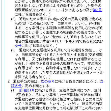
とが著しく困難である職員以外の職員であって、交通機
関を利用しないで徒歩により通勤するものとした場合の
通勤距離が片道2キロメートル未満であるもの及び
第3号
に掲げる職員を除く。)
(2)
通勤のため自動車その他の交通の用具で規則で定める
もの
(以下この条において「自動車等」という。)
を使用
することを常例とする職員
(自動車等を使用しなければ通
勤することが著しく困難である職員以外の職員であって
自動車等を使用しないで徒歩により通勤するものとした
場合の通勤距離が片道2キロメートル未満であるもの及び
次号
に掲げる職員を除く。)
(3)
通勤のため交通機関を利用してその運賃を負担し、か
つ、自動車等を使用することを常例とする職員
(交通機関
を利用し、又は自動車等を使用しなければ通勤すること
が著しく困難である職員以外の職員であって、交通機関
を利用せず、かつ、自動車等を使用しないで徒歩により
通勤するものとした場合の通勤距離が片道2キロメートル
未満である者を除く。)
2
通勤手当の額は、
次の各号
に掲げる職員の区分に応じ、
当
該各号
に定める額とする。
(1)
前項第1号
に掲げる職員 支給単位期間につき、規則
で定めるところにより算出した当該職員の支給単位期間
の通勤に要する運賃等の額に相当する額
(以下この号にお
いて「運賃等相当額」という。)
。
ただし、運賃等相当額
を支給単位期間の月数で除して得た額
(以下この号におい