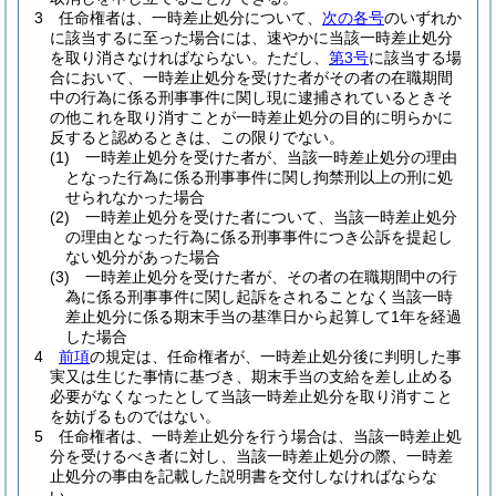
3
任命権者は、一時差止処分について、
次の各号
のいずれか
に該当するに至った場合には、速やかに当該一時差止処分
を取り消さなければならない。
ただし、
第3号
に該当する場
合において、一時差止処分を受けた者がその者の在職期間
中の行為に係る刑事事件に関し現に逮捕されているときそ
の他これを取り消すことが一時差止処分の目的に明らかに
反すると認めるときは、この限りでない。
(1)
一時差止処分を受けた者が、当該一時差止処分の理由
となった行為に係る刑事事件に関し拘禁刑以上の刑に処
せられなかった場合
(2)
一時差止処分を受けた者について、当該一時差止処分
の理由となった行為に係る刑事事件につき公訴を提起し
ない処分があった場合
(3)
一時差止処分を受けた者が、その者の在職期間中の行
為に係る刑事事件に関し起訴をされることなく当該一時
差止処分に係る期末手当の基準日から起算して1年を経過
した場合
4
前項
の規定は、任命権者が、一時差止処分後に判明した事
実又は生じた事情に基づき、期末手当の支給を差し止める
必要がなくなったとして当該一時差止処分を取り消すこと
を妨げるものではない。
5
任命権者は、一時差止処分を行う場合は、当該一時差止処
分を受けるべき者に対し、当該一時差止処分の際、一時差
止処分の事由を記載した説明書を交付しなければならな