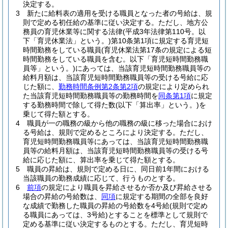
決定する。
3
新たに給料表の適用を受ける職員となった者の号給は、規
則で定める初任給の基準に従い決定する。
ただし、地方公
務員の育児休業等に関する法律
(平成3年法律第110号。以
下「育児休業法」という。)
第10条第1項に規定する育児短
時間勤務をしている職員
(育児休業法第17条の規定による短
時間勤務をしている職員を含む。以下「育児短時間勤務職
員等」という。)
にあっては、当該育児短時間勤務職員等の
給料月額は、当該育児短時間勤務職員等の受ける号給に応
じた額に、
勤務時間条例第2条第2項
の規定により定められ
た当該育児短時間勤務職員等の勤務時間を
同条第1項
に規定
する勤務時間で除して得た数
(以下「算出率」という。)
を
乗じて得た額とする。
4
職員が一の職務の級から他の職務の級に移った場合におけ
る号給は、規則で定めるところにより決定する。
ただし、
育児短時間勤務職員等にあっては、当該育児短時間勤務職
員等の給料月額は、当該育児短時間勤務職員等の受ける号
給に応じた額に、算出率を乗じて得た額とする。
5
職員の昇給は、規則で定める日に、同日前1年間における
当該職員の勤務成績に応じて、行うものとする。
6
前項
の規定により職員を昇給させるか否か及び昇給させる
場合の昇給の号給数は、
同項
に規定する期間の全部を良好
な成績で勤務した職員の昇給の号給数を4号給
(規則で定め
る職員にあっては、3号給)
とすることを標準として規則で
定める基準に従い決定するものとする。
ただし、育児短時