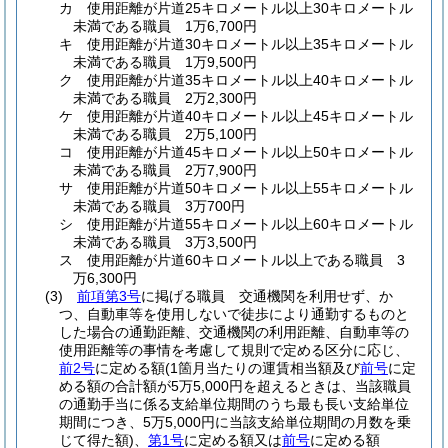
カ
使用距離が片道25キロメートル以上30キロメートル
未満である職員 1万6,700円
キ
使用距離が片道30キロメートル以上35キロメートル
未満である職員 1万9,500円
ク
使用距離が片道35キロメートル以上40キロメートル
未満である職員 2万2,300円
ケ
使用距離が片道40キロメートル以上45キロメートル
未満である職員 2万5,100円
コ
使用距離が片道45キロメートル以上50キロメートル
未満である職員 2万7,900円
サ
使用距離が片道50キロメートル以上55キロメートル
未満である職員 3万700円
シ
使用距離が片道55キロメートル以上60キロメートル
未満である職員 3万3,500円
ス
使用距離が片道60キロメートル以上である職員 3
万6,300円
(3)
前項第3号
に掲げる職員 交通機関を利用せず、か
つ、自動車等を使用しないで徒歩により通勤するものと
した場合の通勤距離、交通機関の利用距離、自動車等の
使用距離等の事情を考慮して規則で定める区分に応じ、
前2号
に定める額
(1箇月当たりの運賃相当額及び
前号
に定
める額の合計額が5万5,000円を超えるときは、当該職員
の通勤手当に係る支給単位期間のうち最も長い支給単位
期間につき、5万5,000円に当該支給単位期間の月数を乗
じて得た額)
、
第1号
に定める額又は
前号
に定める額