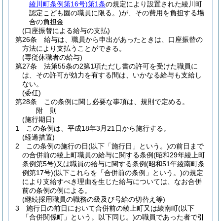
綾川町条例第16号)
第1条
の規定により設置された綾川町
認定こども園の職員に限る。)
が、その費用を負担する場
合の負担金
(口座振替による給与の支払)
第26条
給与は、職員から申出があったときは、口座振替の
方法により支払うことができる。
(専従休職者の給与)
第27条
法第55条の2第1項ただし書の許可を受けた職員に
は、その許可が効力を有する間は、いかなる給与も支給し
ない。
(委任)
第28条
この条例に関し必要な事項は、規則で定める。
附
則
(施行期日)
1
この条例は、平成18年3月21日から施行する。
(経過措置)
2
この条例の施行の日
(以下「施行日」という。)
の前日まで
の合併前の綾上町職員の給与に関する条例
(昭和29年綾上町
条例第5号)
又は職員の給与に関する条例
(昭和51年綾南町条
例第17号)
(以下これらを「合併前の条例」という。)
の規定
により支給すべき理由を生じた給与については、なお合併
前の条例の例による。
(継続採用職員の職務の級及び号給の切替え等)
3
施行日の前日において合併前の綾上町又は綾南町
(以下
「合併関係町」という。以下同じ。)
の職員であった者で引