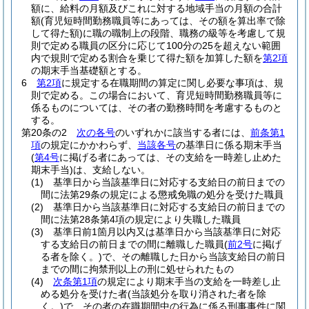
額に、給料の月額及びこれに対する地域手当の月額の合計
額
(育児短時間勤務職員等にあっては、その額を算出率で除
して得た額)
に職の職制上の段階、職務の級等を考慮して規
則で定める職員の区分に応じて100分の25を超えない範囲
内で規則で定める割合を乗じて得た額を加算した額を
第2項
の期末手当基礎額とする。
6
第2項
に規定する在職期間の算定に関し必要な事項は、規
則で定める。
この場合において、育児短時間勤務職員等に
係るものについては、その者の勤務時間を考慮するものと
する。
第20条の2
次の各号
のいずれかに該当する者には、
前条第1
項
の規定にかかわらず、
当該各号
の基準日に係る期末手当
(
第4号
に掲げる者にあっては、その支給を一時差し止めた
期末手当)
は、支給しない。
(1)
基準日から当該基準日に対応する支給日の前日までの
間に法第29条の規定による懲戒免職の処分を受けた職員
(2)
基準日から当該基準日に対応する支給日の前日までの
間に法第28条第4項の規定により失職した職員
(3)
基準日前1箇月以内又は基準日から当該基準日に対応
する支給日の前日までの間に離職した職員
(
前2号
に掲げ
る者を除く。)
で、その離職した日から当該支給日の前日
までの間に拘禁刑以上の刑に処せられたもの
(4)
次条第1項
の規定により期末手当の支給を一時差し止
める処分を受けた者
(当該処分を取り消された者を除
く。)
で、その者の在職期間中の行為に係る刑事事件に関