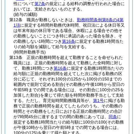
性について
第7条
の規定による給料の調整が行われた場合に
おいては、支給されないものとする。
(給与の減額)
第12条
職員が勤務しないときは、
勤務時間条例第8条の4第
1項
に規定する時間外勤務代休時間、祝日法による休日等又
は年末年始の休日等である場合、休暇による場合その他そ
の勤務しないことにつき特に承認のあった場合を除き、そ
の勤務しない1時間につき
第16条
に規定する勤務1時間当た
りの給与額を減額して給与を支給する。
(時間外勤務手当)
第13条
正規の勤務時間を超えて勤務することを命ぜられた
職員には、正規の勤務時間を超えて勤務した全時間に対し
て、勤務1時間につき
第16条
に規定する勤務1時間当たりの
給与額に正規の勤務時間を超えてした次に掲げる勤務の区
分に応じて、それぞれ100分の125から100分の150までの
範囲内で規則で定める割合
(その勤務が午後10時から翌日の
午前5時までの間である場合には、その割合に100分の25を
加算した割合)
を乗じて得た額を時間外勤務手当として支給
する。
ただし、育児短時間勤務職員等が、
第1号
に掲げる勤
務で正規の勤務時間を超えてしたもののうち、その勤務の
時間とその勤務をした日における正規の勤務時間との合計
が7時間45分に達するまでの間の勤務にあっては、
同条
に
規定する勤務1時間当たりの給与額に100分の100
(その勤務
が午後10時から翌日の午前5時までの間である場合には、
100分の125)
を乗じて得た額とする。