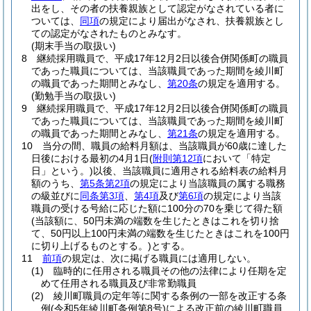
出をし、その者の扶養親族として認定がなされている者に
ついては、
同項
の規定により届出がなされ、扶養親族とし
ての認定がなされたものとみなす。
(期末手当の取扱い)
8
継続採用職員で、平成17年12月2日以後合併関係町の職員
であった職員については、当該職員であった期間を綾川町
の職員であった期間とみなし、
第20条
の規定を適用する。
(勤勉手当の取扱い)
9
継続採用職員で、平成17年12月2日以後合併関係町の職員
であった職員については、当該職員であった期間を綾川町
の職員であった期間とみなし、
第21条
の規定を適用する。
10
当分の間、職員の給料月額は、当該職員が60歳に達した
日後における最初の4月1日
(
附則第12項
において「特定
日」という。)
以後、当該職員に適用される給料表の給料月
額のうち、
第5条第2項
の規定により当該職員の属する職務
の級並びに
同条第3項
、
第4項
及び
第6項
の規定により当該
職員の受ける号給に応じた額に100分の70を乗じて得た額
(当該額に、50円未満の端数を生じたときはこれを切り捨
て、50円以上100円未満の端数を生じたときはこれを100円
に切り上げるものとする。)
とする。
11
前項
の規定は、次に掲げる職員には適用しない。
(1)
臨時的に任用される職員その他の法律により任期を定
めて任用される職員及び非常勤職員
(2)
綾川町職員の定年等に関する条例の一部を改正する条
例
(令和5年綾川町条例第8号)
による改正前の綾川町職員