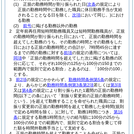
(1)
正規の勤務時間が割り振られた日
(
次条
の規定により
正規の勤務時間中に勤務した職員に休日勤務手当が支給
されることとなる日を除く。
次項
において同じ。)
におけ
る勤務
(2)
前号
に掲げる勤務以外の勤務
2
定年前再任用短時間勤務職員又は短時間勤務職員が、正規
の勤務時間が割り振られた日において、正規の勤務時間を
超えてした勤務のうち、その勤務の時間とその勤務をした
日における正規の勤務時間との合計が、7時間45分に達す
るまでの間の勤務に対する
前項
の規定の適用については、
同項
中「正規の勤務時間を超えてした次に掲げる勤務の区
分に応じて、それぞれ100分の125から100分の150までの
範囲内で規則で定める割合」とあるのは、「100分の100」
とする。
3
前2項
の規定にかかわらず、
勤務時間条例第5条
の規定に
より、あらかじめ
勤務時間条例第3条第2項
若しくは
第3項
又は
第4条
の規定により割り振られた1週間の正規の勤務時
間
(以下この条において「割振り変更前の正規の勤務時間」
という。)
を超えて勤務することを命ぜられた職員には、割
振り変更前の正規の勤務時間を超えて勤務した全時間
(規則
で定める時間を除く。)
に対して、勤務1時間につき、
第16
条
に規定する勤務1時間当たりの給与額に100分の25から
100分の50までの範囲内で、規則で定める割合を乗じて得
た額を時間外勤務手当として支給する。
4
正規の勤務時間を超えて勤務することを命ぜられ、正規の