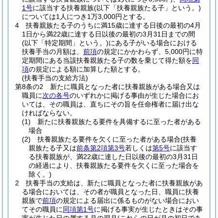
1号
に該当する扶養親族
(以下「扶養親族たる子」という。)
については1人につき1万3,000円とする。
4
扶養親族たる子のうちに満15歳に達する日後の最初の4月
1日から満22歳に達する日以後の最初の3月31日までの間
(以下「特定期間」という。)
にある子がいる場合における
扶養手当の月額は、
前項
の規定にかかわらず、5,000円に特
定期間にある当該扶養親族たる子の数を乗じて得た額を
同
項
の規定による額に加算した額とする。
(扶養手当の支給方法)
第8条の2
新たに職員となった者に扶養親族がある場合又は
職員に
次の各号
のいずれかに掲げる事由が生じた場合にお
いては、その職員は、直ちにその旨を任命権者に届け出な
ければならない。
(1)
新たに扶養親族たる要件を具備するに至った者がある
場合
(2)
扶養親族たる要件を欠くに至った者がある場合
(扶養
親族たる子又は
前条第2項第3号
若しくは
第5号
に該当す
る扶養親族が、満22歳に達した日以後の最初の3月31日
の経過により、扶養親族たる要件を欠くに至った場合を
除く。)
2
扶養手当の支給は、新たに職員となった者に扶養親族があ
る場合においては、その者が職員となった日、職員に扶養
親族で
前項
の規定による届出に係るものがない場合におい
てその職員に
同項第1号
に掲げる事実が生じたときはその事