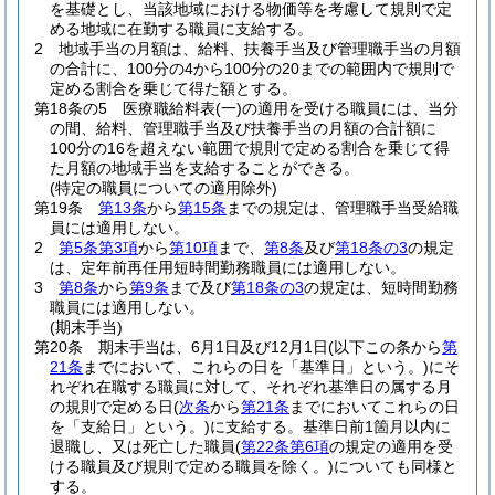
を基礎とし、当該地域における物価等を考慮して規則で定
める地域に在勤する職員に支給する。
2
地域手当の月額は、給料、扶養手当及び管理職手当の月額
の合計に、100分の4から100分の20までの範囲内で規則で
定める割合を乗じて得た額とする。
第18条の5
医療職給料表
(一)
の適用を受ける職員には、当分
の間、給料、管理職手当及び扶養手当の月額の合計額に
100分の16を超えない範囲で規則で定める割合を乗じて得
た月額の地域手当を支給することができる。
(特定の職員についての適用除外)
第19条
第13条
から
第15条
までの規定は、管理職手当受給職
員には適用しない。
2
第5条第3項
から
第10項
まで、
第8条
及び
第18条の3
の規定
は、定年前再任用短時間勤務職員には適用しない。
3
第8条
から
第9条
まで及び
第18条の3
の規定は、短時間勤務
職員には適用しない。
(期末手当)
第20条
期末手当は、6月1日及び12月1日
(以下この条から
第
21条
までにおいて、これらの日を「基準日」という。)
にそ
れぞれ在職する職員に対して、それぞれ基準日の属する月
の規則で定める日
(
次条
から
第21条
までにおいてこれらの日
を「支給日」という。)
に支給する。
基準日前1箇月以内に
退職し、又は死亡した職員
(
第22条第6項
の規定の適用を受
ける職員及び規則で定める職員を除く。)
についても同様と
する。