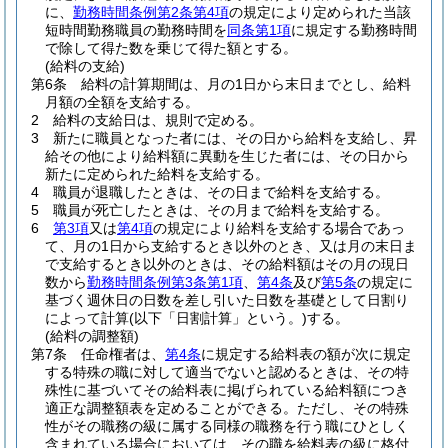
に、
勤務時間条例第2条第4項
の規定により定められた当該
短時間勤務職員の勤務時間を
同条第1項
に規定する勤務時間
で除して得た数を乗じて得た額とする。
(給料の支給)
第6条
給料の計算期間は、月の1日から末日までとし、給料
月額の全額を支給する。
2
給料の支給日は、規則で定める。
3
新たに職員となった者には、その日から給料を支給し、昇
給その他により給料額に異動を生じた者には、その日から
新たに定められた給料を支給する。
4
職員が退職したときは、その日まで給料を支給する。
5
職員が死亡したときは、その月まで給料を支給する。
6
第3項
又は
第4項
の規定により給料を支給する場合であっ
て、月の1日から支給するとき以外のとき、又は月の末日ま
で支給するとき以外のときは、その給料額はその月の現日
数から
勤務時間条例第3条第1項
、
第4条
及び
第5条
の規定に
基づく週休日の日数を差し引いた日数を基礎として日割り
によって計算
(以下「日割計算」という。)
する。
(給料の調整額)
第7条
任命権者は、
第4条
に規定する給料表の額が次に規定
する特殊の職に対して適当でないと認めるときは、その特
殊性に基づいてその給料表に掲げられている給料額につき
適正な調整額表を定めることができる。
ただし、その特殊
性がその職務の級に属する同様の職務を行う職にひとしく
含まれている場合においては、その職を給料表の級に格付