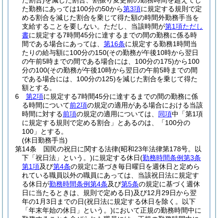
た割合)
を減じた割合、割振り変更前の勤務時間を超えてし
た勤務にあっては100分の50から
第3項
に規定する規則で定
める割合を減じた割合を乗じて得た額の時間外勤務手当を
支給することを要しない。
ただし、当該時間が
第1項ただし
書
に規定する7時間45分に達するまでの間の勤務に係る時
間である場合にあっては、
第16条
に規定する勤務1時間当
たりの給与額に100分の150
(その勤務が午後10時から翌日
の午前5時までの間である場合には、100分の175)
から100
分の100
(その勤務が午後10時から翌日の午前5時までの間
である場合には、100分の125)
を減じた割合を乗じて得た
額とする。
6
第2項
に規定する7時間45分に達するまでの間の勤務に係
る時間について
前2項
の規定の適用がある場合における当該
時間に対する
前項
の規定の適用については、
同項
中「第1項
に規定する規則で定める割合」とあるのは、「100分の
100」とする。
(休日勤務手当)
第14条
国民の祝日に関する法律
(昭和23年法律第178号。以
下「祝日法」という。)
に規定する休日
(
勤務時間条例第3条
第1項
及び
第4条
の規定に基づき毎日曜日を週休日と定めら
れている職員以外の職員にあっては、当該祝日法に規定す
る休日が
勤務時間条例第4条
及び
第5条
の規定に基づく週休
日に当たるときは、規則で定める日)
及び12月29日から翌
年の1月3日までの日
(祝日法に規定する休日を除く。以下
「年末年始の休日」という。)
において正規の勤務時間中に