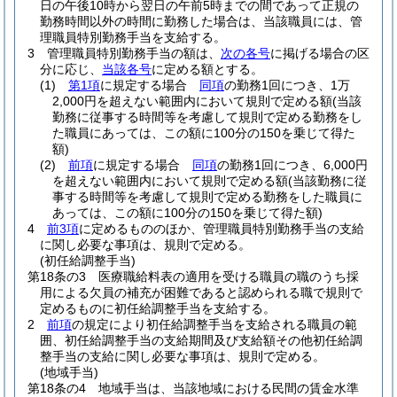
日の午後10時から翌日の午前5時までの間であって正規の
勤務時間以外の時間に勤務した場合は、当該職員には、管
理職員特別勤務手当を支給する。
3
管理職員特別勤務手当の額は、
次の各号
に掲げる場合の区
分に応じ、
当該各号
に定める額とする。
(1)
第1項
に規定する場合
同項
の勤務1回につき、1万
2,000円を超えない範囲内において規則で定める額
(当該
勤務に従事する時間等を考慮して規則で定める勤務をし
た職員にあっては、この額に100分の150を乗じて得た
額)
(2)
前項
に規定する場合
同項
の勤務1回につき、6,000円
を超えない範囲内において規則で定める額
(当該勤務に従
事する時間等を考慮して規則で定める勤務をした職員に
あっては、この額に100分の150を乗じて得た額)
4
前3項
に定めるもののほか、管理職員特別勤務手当の支給
に関し必要な事項は、規則で定める。
(初任給調整手当)
第18条の3
医療職給料表の適用を受ける職員の職のうち採
用による欠員の補充が困難であると認められる職で規則で
定めるものに初任給調整手当を支給する。
2
前項
の規定により初任給調整手当を支給される職員の範
囲、初任給調整手当の支給期間及び支給額その他初任給調
整手当の支給に関し必要な事項は、規則で定める。
(地域手当)
第18条の4
地域手当は、当該地域における民間の賃金水準