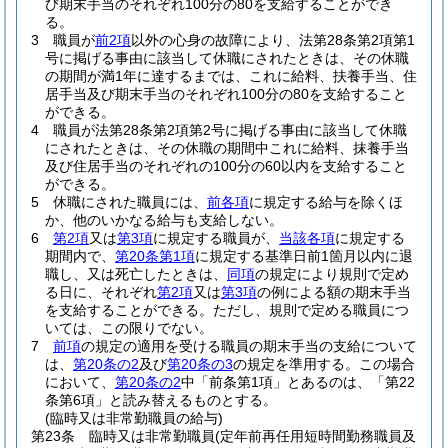
び期末手当のそれぞれ100分の80を支給することができ
る。
3
職員が
前2項
以外の心身の故障により、法第28条第2項第1
号に掲げる事由に該当して休職にされたときは、その休職
の期間が満1年に達するまでは、これに給料、扶養手当、住
居手当及び期末手当のそれぞれ100分の80を支給すること
ができる。
4
職員が法第28条第2項第2号に掲げる事由に該当して休職
にされたときは、その休職の期間中これに給料、抹養手当
及び住居手当のそれぞれの100分の60以内を支給すること
ができる。
5
休職にされた職員には、
前各項
に規定する給与を除くほ
か、他のいかなる給与も支給しない。
6
第2項
又は
第3項
に規定する職員が、
当該各項
に規定する
期間内で、
第20条第1項
に規定する基準日前1箇月以内に退
職し、又は死亡したときは、
同項
の規定により規則で定め
る日に、それぞれ
第2項
又は
第3項
の例による額の期末手当
を支給することができる。
ただし、規則で定める職員につ
いては、この限りでない。
7
前項
の規定の適用を受ける職員の期末手当の支給について
は、
第20条の2
及び
第20条の3
の規定を準用する。
この場合
において、
第20条の2
中「前条第1項」とあるのは、「第22
条第6項」と読み替えるものとする。
(臨時又は非常勤職員の給与)
第23条
臨時又は非常勤職員
(定年前再任用短時間勤務職員及