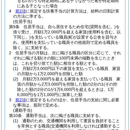
るもののうち特定期間にある子でなかった者が特定期間
にある子となった場合
4
前2項
に規定する扶養手当の計算方法は、給料の日割計算
の方法に準ずる。
(住居手当)
第9条
住居手当は、自ら居住するため住宅
(貸間を含む。)
を
借り受け、月額1万2,000円を超える家賃
(使用料を含む。以
下同じ。)
を支払っている職員
(町が設置する公舎を貸与さ
れ、使用料を支払っている職員その他規則で定める職員を
除く。)
に支給する。
2
住居手当の月額は、次に掲げる職員の区分に応じて、それ
ぞれに掲げる額
(その額に100円未満の端数を生じたとき
は、これを切り捨てた額)
に相当する額とする。
(1)
月額2万3,000円以下の家賃を支払っている職員 家賃
の月額から1万2,000円を控除した額
(2)
月額2万3,000円を超える家賃を支払っている職員 家
賃の月額から2万3,000円を控除した額の2分の1
(その控
除した額の2分の1が1万6,000円を超えるときは、1万
6,000円)
を1万1,000円に加算した額
3
前2項
に規定するもののほか、住居手当の支給に関し必要
な事項は、規則で定める。
(通勤手当)
第10条
通勤手当は、次に掲げる職員に支給する。
(1)
通勤のため、交通機関を利用して運賃を負担すること
を常例とする職員
(交通機関を利用しなければ通勤するこ