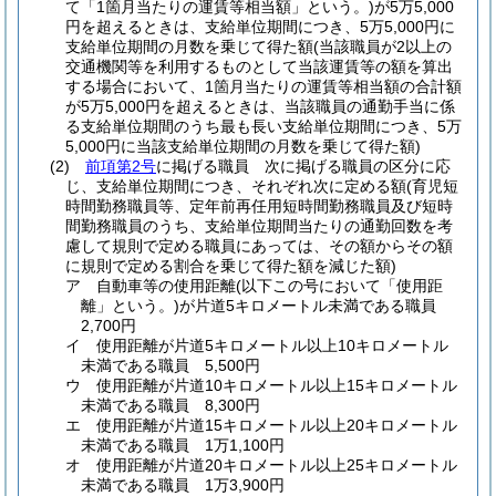
て「1箇月当たりの運賃等相当額」という。)
が5万5,000
円を超えるときは、支給単位期間につき、5万5,000円に
支給単位期間の月数を乗じて得た額
(当該職員が2以上の
交通機関等を利用するものとして当該運賃等の額を算出
する場合において、1箇月当たりの運賃等相当額の合計額
が5万5,000円を超えるときは、当該職員の通勤手当に係
る支給単位期間のうち最も長い支給単位期間につき、5万
5,000円に当該支給単位期間の月数を乗じて得た額)
(2)
前項第2号
に掲げる職員 次に掲げる職員の区分に応
じ、支給単位期間につき、それぞれ次に定める額
(育児短
時間勤務職員等、定年前再任用短時間勤務職員及び短時
間勤務職員のうち、支給単位期間当たりの通勤回数を考
慮して規則で定める職員にあっては、その額からその額
に規則で定める割合を乗じて得た額を減じた額)
ア
自動車等の使用距離
(以下この号において「使用距
離」という。)
が片道5キロメートル未満である職員
2,700円
イ
使用距離が片道5キロメートル以上10キロメートル
未満である職員 5,500円
ウ
使用距離が片道10キロメートル以上15キロメートル
未満である職員 8,300円
エ
使用距離が片道15キロメートル以上20キロメートル
未満である職員 1万1,100円
オ
使用距離が片道20キロメートル以上25キロメートル
未満である職員 1万3,900円