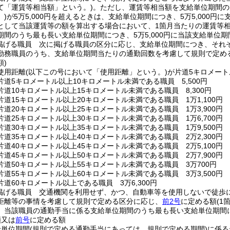
て「運賃等相当額」という。)
。
ただし、運賃等相当額を支給単位期間の
)
が5万5,000円を超えるときは、支給単位期間につき、5万5,000
として当該運賃等の額を算出する場合において、1箇月当たりの運賃等相当
期間のうち最も長い支給単位期間につき、5万5,000円に当該支給単位期
掲げる職員 次に掲げる職員の区分に応じ、支給単位期間につき、それ
勤務職員のうち、支給単位期間当たりの通勤回数を考慮して規則で定め
)
使用距離
(以下この号において「使用距離」という。)
が片道5キロメート
道5キロメートル以上10キロメートル未満である職員 5,500円
道10キロメートル以上15キロメートル未満である職員 8,300円
道15キロメートル以上20キロメートル未満である職員 1万1,100円
道20キロメートル以上25キロメートル未満である職員 1万3,900円
道25キロメートル以上30キロメートル未満である職員 1万6,700円
道30キロメートル以上35キロメートル未満である職員 1万9,500円
道35キロメートル以上40キロメートル未満である職員 2万2,300円
道40キロメートル以上45キロメートル未満である職員 2万5,100円
道45キロメートル以上50キロメートル未満である職員 2万7,900円
片道50キロメートル以上55キロメートル未満である職員 3万700円
道55キロメートル以上60キロメートル未満である職員 3万3,500円
道60キロメートル以上である職員 3万6,300円
掲げる職員 交通機関を利用せず、かつ、自動車等を使用しないで徒歩
距離等の事情を考慮して規則で定める区分に応じ、
前2号
に定める額
(1
、当該職員の通勤手当に係る支給単位期間のうち最も長い支給単位期間につ
額又は
前号
に定める額
給単位期間
(規則で定める通勤手当にあっては、規則で定める期間)
に係る