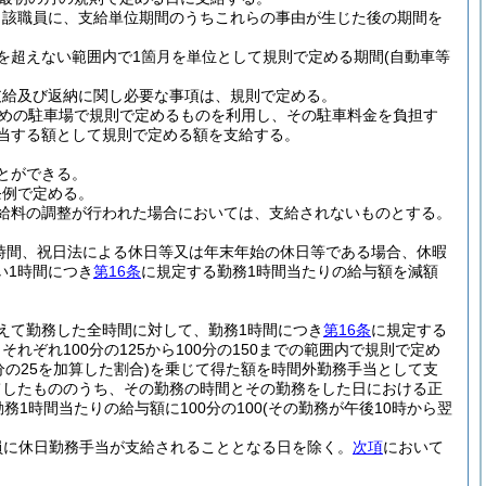
当該職員に、支給単位期間のうちこれらの事由が生じた後の期間を
を超えない範囲内で1箇月を単位として規則で定める期間
(自動車等
支給及び返納に関し必要な事項は、規則で定める。
めの駐車場で規則で定めるものを利用し、その駐車料金を負担す
相当する額として規則で定める額を支給する。
とができる。
条例で定める。
給料の調整が行われた場合においては、支給されないものとする。
時間、祝日法による休日等又は年末年始の休日等である場合、休暇
い1時間につき
第16条
に規定する勤務1時間当たりの給与額を減額
えて勤務した全時間に対して、勤務1時間につき
第16条
に規定する
ぞれ100分の125から100分の150までの範囲内で規則で定め
の25を加算した割合)
を乗じて得た額を時間外勤務手当として支
てしたもののうち、その勤務の時間とその勤務をした日における正
務1時間当たりの給与額に100分の100
(その勤務が午後10時から翌
員に休日勤務手当が支給されることとなる日を除く。
次項
において