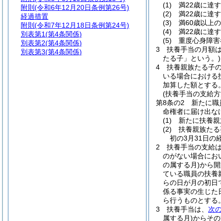
(1)
満22歳に達
附則
(令和6年12月20日条例第26号)
(2)
満22歳に達
経過措置
(3)
満60歳以上
附則
(令和7年12月18日条例第24号)
(4)
満22歳に達
別表第1
(第4条関係)
(5)
重度心身障害
別表第2
(第4条関係)
3
扶養手当の月額
別表第3
(第4条関係)
たる子」という。)
4
扶養親族たる子の
いる場合における
加算した額とする
(扶養手当の支給方
第8条の2
新たに職
命権者に届け出な
(1)
新たに扶養親
(2)
扶養親族たる
初の3月31日
2
扶養手当の支給
のがない場合にお
の属する月)
から開
ている職員の扶養
らの日が月の初日
係る事実の生じた
ら行うものとする
3
扶養手当は、
次
属する月)
からその