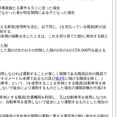
扶養親族たる要件を欠くに至った場合
でなかった者が特定期間にある子となった場合
超える家賃
(使用料を含む。以下同じ。)
を支払っている職員
(町が設
給する。
0円未満の端数を生じたときは、これを切り捨てた額)
に相当する額と
した額
除した額の2分の1
(その控除した額の2分の1が1万6,000円を超える
利用しなければ通勤することが著しく困難である職員以外の職員で
2キロメートル未満であるもの及び
第3号
に掲げる職員を除く。)
動車等」という。)
を使用することを常例とする職員
(自動車等を使
しないで徒歩により通勤するものとした場合の通勤距離が片道2キ
常例とする職員
(交通機関を利用し、又は自動車等を使用しなけれ
つ、自動車等を使用しないで徒歩により通勤するものとした場合の
当該職員の支給単位期間の通勤に要する運賃等の額に相当する額
(以