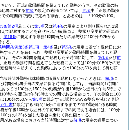
において、正規の勤務時間を超えてした勤務のうち、その勤務の時
の勤務に対する
前項
の規定の適用については、
同項
中「正規の勤務
0までの範囲内で規則で定める割合」とあるのは、「100分の100」
3条第2項
若しくは
第3項
又は
第4条
の規定により割り振られた1週
超えて勤務することを命ぜられた職員には、割振り変更前の正規の
、
第16条
に規定する勤務1時間当たりの給与額に100分の25から
給する。
務時間条例第3条第1項
、
第4条
及び
第5条
の規定に基づく週休日にお
務することを命ぜられ、割振り変更前の勤務時間を超えてした勤
員には、その60時間を超えて勤務した全時間に対して、
第1項
及び
前
、正規の勤務時間を超えてした勤務にあっては100分の150
(その勤
勤務時間を超えてした勤務にあっては100分の50を乗じて得た額
当該時間外勤務代休時間に職員が勤務しなかったときは、
前項
に
た時間外勤務手当の支給に係る時間に対しては、当該時間1時間に
っては100分の150
(その勤務が午後10時から翌日の午前5時まで
後10時から翌日の午前5時までの間である場合には、その割合に100
100分の50から
第3項
に規定する規則で定める割合を減じた割合
ただし書
に規定する7時間45分に達するまでの間の勤務に係る時間
勤務が午後10時から翌日の午前5時までの間である場合には、100分
0分の125)
を減じた割合を乗じて得た額とする。
用がある場合における当該時間に対する
前項
の規定の適用につい
。