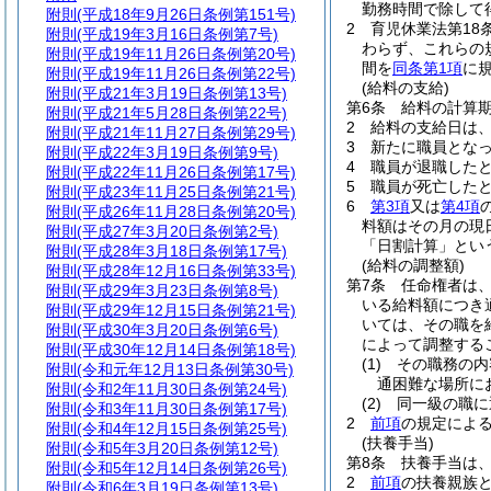
勤務時間で除して
附則
(平成18年9月26日条例第151号)
2
育児休業法第18
附則
(平成19年3月16日条例第7号)
わらず、これらの
附則
(平成19年11月26日条例第20号)
間を
同条第1項
に
附則
(平成19年11月26日条例第22号)
(給料の支給)
附則
(平成21年3月19日条例第13号)
第6条
給料の計算
附則
(平成21年5月28日条例第22号)
2
給料の支給日は
附則
(平成21年11月27日条例第29号)
3
新たに職員とな
附則
(平成22年3月19日条例第9号)
4
職員が退職した
附則
(平成22年11月26日条例第17号)
5
職員が死亡した
附則
(平成23年11月25日条例第21号)
6
第3項
又は
第4項
附則
(平成26年11月28日条例第20号)
料額はその月の現
附則
(平成27年3月20日条例第2号)
「日割計算」とい
附則
(平成28年3月18日条例第17号)
(給料の調整額)
附則
(平成28年12月16日条例第33号)
第7条
任命権者は
附則
(平成29年3月23日条例第8号)
いる給料額につき
附則
(平成29年12月15日条例第21号)
いては、その職を
附則
(平成30年3月20日条例第6号)
によって調整する
附則
(平成30年12月14日条例第18号)
(1)
その職務の内
附則
(令和元年12月13日条例第30号)
通困難な場所に
附則
(令和2年11月30日条例第24号)
(2)
同一級の職に
附則
(令和3年11月30日条例第17号)
2
前項
の規定による
附則
(令和4年12月15日条例第25号)
(扶養手当)
附則
(令和5年3月20日条例第12号)
第8条
扶養手当は
附則
(令和5年12月14日条例第26号)
2
前項
の扶養親族
附則
(令和6年3月19日条例第13号)