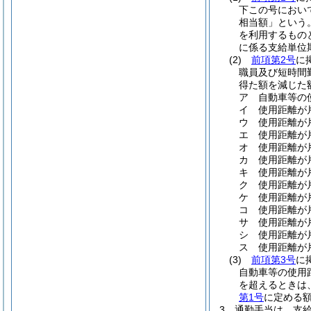
下この号におい
相当額」という。
を利用するもの
に係る支給単位
(2)
前項第2号
に
職員及び短時間
得た額を減じた額
ア
自動車等の
イ
使用距離が片
ウ
使用距離が片
エ
使用距離が片
オ
使用距離が片
カ
使用距離が片
キ
使用距離が片
ク
使用距離が片
ケ
使用距離が片
コ
使用距離が片
サ
使用距離が
シ
使用距離が片
ス
使用距離が片
(3)
前項第3号
に
自動車等の使用
を超えるときは
第1号
に定める
3
通勤手当は、支