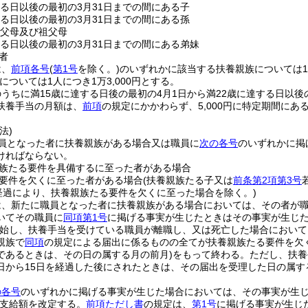
する日以後の最初の3月31日までの間にある子
する日以後の最初の3月31日までの間にある孫
の父母及び祖父母
する日以後の最初の3月31日までの間にある弟妹
者
は、
前項各号
(
第1号
を除く。)
のいずれかに該当する扶養親族については1人
については1人につき1万3,000円とする。
うちに満15歳に達する日後の最初の4月1日から満22歳に達する日以後
扶養手当の月額は、
前項
の規定にかかわらず、5,000円に特定期間に
。
法)
員となった者に扶養親族がある場合又は職員に
次の各号
のいずれかに掲
ければならない。
族たる要件を具備するに至った者がある場合
要件を欠くに至った者がある場合
(扶養親族たる子又は
前条第2項第3号
の経過により、扶養親族たる要件を欠くに至った場合を除く。)
は、新たに職員となった者に扶養親族がある場合においては、その者が
いてその職員に
同項第1号
に掲げる事実が生じたときはその事実が生じ
始し、扶養手当を受けている職員が離職し、又は死亡した場合において
親族で
同項
の規定による届出に係るものの全てが扶養親族たる要件を欠
であるときは、その日の属する月の前月)
をもって終わる。
ただし、扶養
日から15日を経過した後にされたときは、その届出を受理した日の属す
。
の各号
のいずれかに掲げる事実が生じた場合においては、その事実が生
支給額を改定する。
前項ただし書
の規定は、
第1号
に掲げる事実が生じ