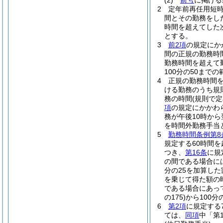
(2)
前号
に掲げる
2
定年前再任用短
間とその勤務をし
時間を超えてした次
とする。
3
前2項
の規定にか
間の正規の勤務時
勤務時間を超えて
100分の50ま
4
正規の勤務時間
ける勤務のうち規
務の時間
(規則で
項
の規定にかかわ
務が午後10時から
を時間外勤務手当
5
勤務時間条例第8
規定する60時間
つき、
第16条
に規
の間である場合には、
分の25を加算した
を乗じて得た額の
である場合にあっ
の175)
から100分の
6
第2項
に規定する
ては、
同項
中「第