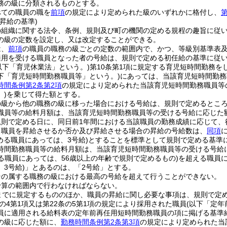
務の級に分類されるものとする。
べての職員の職を
前項
の規定により定められた級のいずれかに格付し、
第
昇給の基準)
の組織に関する法令、条例、規則及び町の機関の定める規程の趣旨に従
の級の定数を設定し、又は改定することができる。
は、
前項
の職員の職務の級ごとの定数の範囲内で、かつ、等級別基準表
適用を受ける職員となった者の号給は、規則で定める初任給の基準に従
以下「育児休業法」という。)
第10条第1項に規定する育児短時間勤務を
下「育児短時間勤務職員等」という。)
にあっては、当該育児短時間勤務
時間条例第2条第2項
の規定により定められた当該育児短時間勤務職員等
)
を乗じて得た額とする。
の級から他の職務の級に移った場合における号給は、規則で定めるとこ
職員等の給料月額は、当該育児短時間勤務職員等の受ける号給に応じた
規則で定める日に、同日前1年間における当該職員の勤務成績に応じて、
り職員を昇給させるか否か及び昇給させる場合の昇給の号給数は、
同項
める職員にあっては、3号給)
とすることを標準として規則で定める基準
時間勤務職員等の給料月額は、当該育児短時間勤務職員等の受ける号給
る職員にあっては、56歳以上の年齢で規則で定めるもの)
を超える職員
3号給)
」とあるのは、「2号給」とする。
その属する職務の級における最高の号給を超えて行うことができない。
予算の範囲内で行わなければならない。
までに規定するもののほか、職員の昇給に関し必要な事項は、規則で定
条の4第1項又は第22条の5第1項の規定により採用された職員
(以下「定年
員に適用される給料表の定年前再任用短時間勤務職員の項に掲げる基準
の級に応じた額に、
勤務時間条例第2条第3項
の規定により定められた当