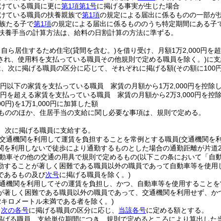
けている職員に更に
第1項第1号
に掲げる事実が生じた場合
けている職員の扶養親族で
第1項
の規定による届出に係るものの一部が
族たる子で
第1項
の規定による届出に係るもののうち特定期間にある子
扶養手当の計算方法は、給料の日割計算の方法に準ずる。
、自ら居住するため住宅
(貸間を含む。)
を借り受け、月額1万2,000円を
され、使用料を支払っている職員その他規則で定める職員を除く。)
に支
は、次に掲げる職員の区分に応じて、それぞれに掲げる額
(その額に10
00円以下の家賃を支払っている職員 家賃の月額から1万2,000円を控除
00円を超える家賃を支払っている職員 家賃の月額から2万3,000円を控
0円)
を1万1,000円に加算した額
もののほか、住居手当の支給に関し必要な事項は、規則で定める。
、次に掲げる職員に支給する。
交通機関を利用して運賃を負担することを常例とする職員
(交通機関を
関を利用しないで徒歩により通勤するものとした場合の通勤距離が片道
動車その他の交通の用具で規則で定めるもの
(以下この条において「自
勤することが著しく困難である職員以外の職員であって自動車等を使用
であるもの及び
次号
に掲げる職員を除く。)
通機関を利用してその運賃を負担し、かつ、自動車等を使用することを
が著しく困難である職員以外の職員であって、交通機関を利用せず、か
2キロメートル未満である者を除く。)
、
次の各号
に掲げる職員の区分に応じ、
当該各号
に定める額とする。
掲げる職員 支給単位期間につき、規則で定めるところにより算出した