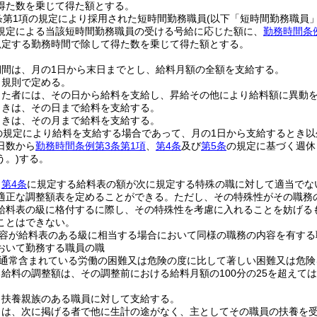
得た数を乗じて得た額とする。
条第1項の規定により採用された短時間勤務職員
(以下「短時間勤務職員」
規定による当該短時間勤務職員の受ける号給に応じた額に、
勤務時間条
規定する勤務時間で除して得た数を乗じて得た額とする。
期間は、月の1日から末日までとし、給料月額の全額を支給する。
、規則で定める。
った者には、その日から給料を支給し、昇給その他により給料額に異動
ときは、その日まで給料を支給する。
ときは、その月まで給料を支給する。
の規定により給料を支給する場合であって、月の1日から支給するとき
日数から
勤務時間条例第3条第1項
、
第4条
及び
第5条
の規定に基づく週休
う。)
する。
、
第4条
に規定する給料表の額が次に規定する特殊の職に対して適当でな
適正な調整額表を定めることができる。
ただし、その特殊性がその職務
給料表の級に格付するに際し、その特殊性を考慮に入れることを妨げる
ことはできない。
容が給料表のある級に相当する場合において同様の職務の内容を有する
おいて勤務する職員の職
通常含まれている労働の困難又は危険の度に比して著しい困難又は危険
給料の調整額は、その調整前における給料月額の100分の25を超えて
、扶養親族のある職員に対して支給する。
とは、次に掲げる者で他に生計の途がなく、主としてその職員の扶養を