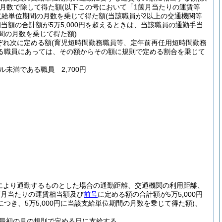
月数で除して得た額
(以下この号において「1箇月当たりの運賃等
円に支給単位期間の月数を乗じて得た額
(当該職員が2以上の交通機関等
額の合計額が5万5,000円を超えるときは、当該職員の通勤手当
間の月数を乗じて得た額)
ぞれ次に定める額
(育児短時間勤務職員等、定年前再任用短時間勤務
る職員にあっては、その額からその額に規則で定める割合を乗じて
ル未満である職員 2,700円
により通勤するものとした場合の通勤距離、交通機関の利用距離、
箇月当たりの運賃相当額及び
前号
に定める額の合計額が5万5,000円
き、5万5,000円に当該支給単位期間の月数を乗じて得た額)
、
最初の月の規則で定める日に支給する。