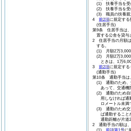
(1)
扶養手当を受
(2)
扶養手当を受
(3)
職員の扶養親
4
前2項
に規定する
(住居手当)
第9条
住居手当は
置する公舎を貸与
2
住居手当の月額
する。
(1)
月額2万3,0
(2)
月額2万3,0
ときは、1万6,00
3
前2項
に規定する
(通勤手当)
第10条
通勤手当は
(1)
通勤のため、
あって、交通機
(2)
通勤のため自
用しなければ通
ロメートル未満
(3)
通勤のため交
ば通勤すること
通勤距離が片道
2
通勤手当の額は
(1)
前項第1号
に