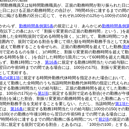
勤務以外の勤務
時間勤務職員又は短時間勤務職員が、正規の勤務時間が割り振られた日
た日における正規の勤務時間との合計が、7時間45分に達するまでの間
に掲げる勤務の区分に応じて、それぞれ100分の125から100分の15
かわらず、
勤務時間条例第5条
の規定により、あらかじめ
勤務時間条例第
間
(以下この条において「割振り変更前の正規の勤務時間」という。)
を
勤務した全時間
(規則で定める時間を除く。)
に対して、勤務1時間につき
での範囲内で、規則で定める割合を乗じて得た額を時間外勤務手当として支
を超えて勤務することを命ぜられ、正規の勤務時間を超えてした勤務
(
勤
則で定めるものを除く。)
の時間と、割振り変更前の勤務時間を超えて勤
定める時間を除く。)
を合計した時間が1箇月について60時間を超えた職
らず、勤務1時間につき、
第16条
に規定する勤務1時間当たりの給与額に
翌日の午前5時までの間である場合には、100分の175)
、割振り変更前の
として支給する。
条の4第1項
に規定する時間外勤務代休時間を指定された場合において、
を超えて勤務した全時間のうち当該時間外勤務代休時間の指定に代えられ
定する勤務1時間当たりの給与額に、正規の勤務時間を超えてした勤務にあ
100分の175)
から
第1項
に規定する規則で定める割合
(その勤務が午
割合)
を減じた割合、割振り変更前の勤務時間を超えてした勤務にあっては
時間外勤務手当を支給することを要しない。
ただし、当該時間が
第1項
ては、
第16条
に規定する勤務1時間当たりの給与額に100分の150
(その
100
(その勤務が午後10時から翌日の午前5時までの間である場合には、10
7時間45分に達するまでの間の勤務に係る時間について
前2項
の規定の適
1項に規定する規則で定める割合」とあるのは、「100分の100」とする