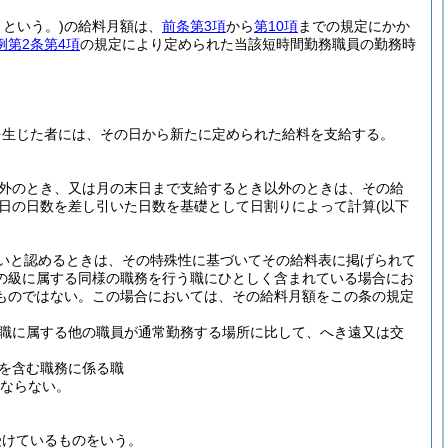
という。)
の給料月額は、
前条第3項
から
第10項
までの規定にかか
例第2条第4項
の規定により定められた当該短時間勤務職員の勤務時
を生じた者には、その日から新たに定められた給料を支給する。
以外のとき、又は月の末日まで支給するとき以外のときは、その給
日の日数を差し引いた日数を基礎として日割りによって計算
(以下
いと認めるときは、その特殊性に基づいてその給料表に掲げられて
の級に属する同様の職務を行う職にひとしく含まれている場合にお
ものではない。
この場合においては、その給料月額をこの条の規定
職に属する他の職員が通常勤務する場所に比して、へき遠又は交
を含む職務に係る職
はならない。
受けているものをいう。