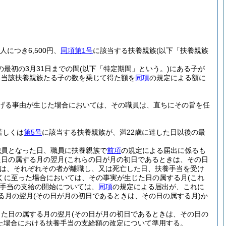
につき6,500円、
同項第1号
に該当する扶養親族
(以下「扶養親族
の最初の3月31日までの間
(以下「特定期間」という。)
にある子が
ある当該扶養親族たる子の数を乗じて得た額を
同項
の規定による額に
げる事由が生じた場合においては、その職員は、直ちにその旨を任
若しくは
第5号
に該当する扶養親族が、満22歳に達した日以後の最
職員となった日、職員に扶養親族で
前項
の規定による届出に係るも
た日の属する月の翌月
(これらの日が月の初日であるときは、その日
は、それぞれその者が離職し、又は死亡した日、扶養手当を受け
くに至った場合においては、その事実が生じた日の属する月
(これ
手当の支給の開始については、
同項
の規定による届出が、これに
る月の翌月
(その日が月の初日であるときは、その日の属する月)
か
じた日の属する月の翌月
(その日が月の初日であるときは、その日の
た場合における扶養手当の支給額の改定について準用する。