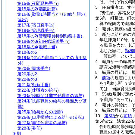
は、それぞれの職
第15条
(夜間勤務手当)
3
任命権者は、す
第15条の2
(端数計算)
(初任給、昇格及び
第16条
(勤務1時間当たりの給与額の
第5条
町長は、町
算出)
算の範囲内で職務
第17条
(宿日直手当)
2
職員の職務の級
第18条
(管理職手当)
3
新たに給料表の
第18条の2
(管理職員特別勤務手当)
年法律第110号。
第18条の3
(初任給調整手当)
る職員を含む。以
第18条の4
(地域手当)
応じた額に、
勤務
第18条の5
「算出率」という。
第19条
(特定の職員についての適用除
4
職員が一の職務
外)
該育児短時間勤務
第20条
(期末手当)
5
職員の昇給は、
第20条の2
6
前項
の規定によ
第20条の3
を4号給
(規則で定
第21条
(勤勉手当)
ては、当該育児短
第22条
(休職者の給与)
7
55歳
(規則で定め
第23条
(臨時又は非常勤職員の給与)
る職員にあっては、
第24条
(技能職員の給与の種類及び基
8
職員の昇給は、
準)
9
職員の昇給は、
第25条
(給与からの控除)
10
第5項
から
前項
第26条
(口座振替による給与の支払)
第5条の2
法第22
第27条
(専従休職者の給与)
任用短時間勤務職
第28条
(委任)
職員の属する職務
附則