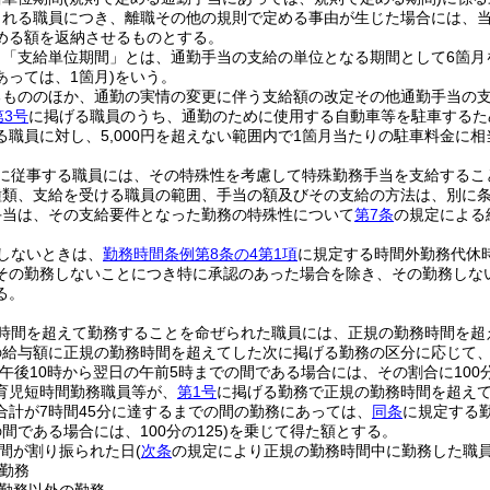
される職員につき、離職その他の規則で定める事由が生じた場合には、
める額を返納させるものとする。
、「支給単位期間」とは、通勤手当の支給の単位となる期間として6箇月
あっては、1箇月)
をいう。
るもののほか、通勤の実情の変更に伴う支給額の改定その他通勤手当の
第3号
に掲げる職員のうち、通勤のために使用する自動車等を駐車するた
る職員に対し、5,000円を超えない範囲内で1箇月当たりの駐車料金に
に従事する職員には、その特殊性を考慮して特殊勤務手当を支給するこ
種類、支給を受ける職員の範囲、手当の額及びその支給の方法は、別に
手当は、その支給要件となった勤務の特殊性について
第7条
の規定による
しないときは、
勤務時間条例第8条の4第1項
に規定する時間外勤務代休
その勤務しないことにつき特に承認のあった場合を除き、その勤務しな
る。
時間を超えて勤務することを命ぜられた職員には、正規の勤務時間を超
給与額に正規の勤務時間を超えてした次に掲げる勤務の区分に応じて、それ
が午後10時から翌日の午前5時までの間である場合には、その割合に100分
育児短時間勤務職員等が、
第1号
に掲げる勤務で正規の勤務時間を超え
合計が7時間45分に達するまでの間の勤務にあっては、
同条
に規定する勤
間である場合には、100分の125)
を乗じて得た額とする。
間が割り振られた日
(
次条
の規定により正規の勤務時間中に勤務した職
勤務