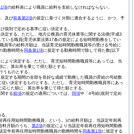
1項
の給料表により職員に給料を支給しなければならない。
い、及び
前条第2項
の規定に基づく分類に適合するように、かつ、予
及び規則で定める基準に従い決定する。
い決定する。
ただし、地方公務員の育児休業等に関する法律
(平成3
している職員
(育児休業法第17条の規定による短時間勤務をしてい
職員等の給料月額は、当該育児短時間勤務職員等の受ける号給に
の勤務時間を
同条第1項
に規定する勤務時間で除して得た数
(以下
ろにより決定する。
ただし、育児短時間勤務職員等にあっては、当
額に、算出率を乗じて得た額とする。
行うものとする。
に規定する期間の全部を良好な成績で勤務した職員の昇給の号給数
に従い決定するものとする。
ただし、育児短時間勤務職員等にあっ
に応じた額に、算出率を乗じて得た額とする。
に関する
前項
の規定の適用については、
同項
中「4号給
(規則で定め
める。
前再任用短時間勤務職員」という。)
の給料月額は、当該定年前再
給料月額のうち、
第2項
の規定により当該定年前再任用短時間勤務
該定年前再任用短時間勤務職員の勤務時間を
同条第1項
に規定する