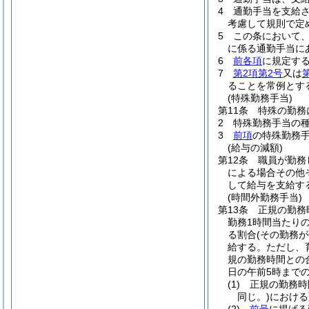
4
通勤手当を支給
考慮して規則で定
5
この条において
に係る通勤手当に
6
前各項
に規定す
7
第2項第2号
又は
ることを常例とす
(特殊勤務手当)
第11条
特殊の勤務
2
特殊勤務手当の
3
前項
の特殊勤務
(給与の減額)
第12条
職員が勤務
による場合その他
して給与を支給す
(時間外勤務手当)
第13条
正規の勤務
勤務1時間当たりの
る割合
(その勤務
給する。
ただし、
規の勤務時間との
日の午前5時までの
(1)
正規の勤務時
同じ。)
における