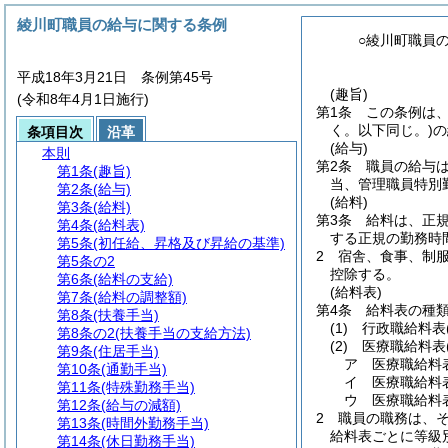
綾川町職員の給与に関する条例
○綾川町職員
平成18年3月21日 条例第45号
(趣旨)
(令和8年4月1日施行)
第1条
この条例は
く。以下同じ。)
の
条項目次
沿革
(給与)
本則
第2条
職員の給与
第1条
(趣旨)
当、管理職員特別
第2条
(給与)
(給料)
第3条
(給料)
第3条
給料は、正
第4条
(給料表)
する正規の勤務時
第5条
(初任給、昇格及び昇給の基準)
2
宿舎、食事、制
第5条の2
控除する。
第6条
(給料の支給)
(給料表)
第7条
(給料の調整額)
第4条
給料表の種
第8条
(扶養手当)
(1)
行政職給料表
第8条の2
(扶養手当の支給方法)
(2)
医療職給料表
第9条
(住居手当)
ア
医療職給料
第10条
(通勤手当)
イ
医療職給料
第11条
(特殊勤務手当)
ウ
医療職給料
第12条
(給与の減額)
2
職員の職務は、
第13条
(時間外勤務手当)
給料表ごとに等級
第14条
(休日勤務手当)