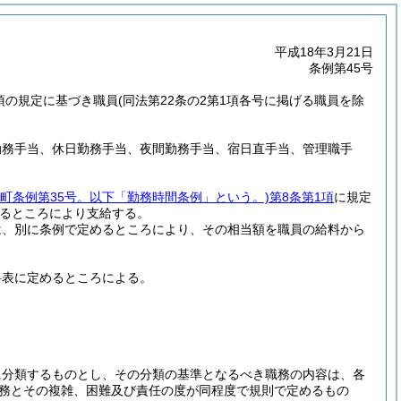
平成18年3月21日
条例第45号
5項の規定に基づき職員
(同法第22条の2第1項各号に掲げる職員を除
勤務手当、休日勤務手当、夜間勤務手当、宿日直手当、管理職手
川町条例第35号。以下「勤務時間条例」という。)
第8条第1項
に規定
るところにより支給する。
は、別に条例で定めるところにより、その相当額を職員の給料から
料表に定めるところによる。
に分類するものとし、その分類の基準となるべき職務の内容は、各
務とその複雑、困難及び責任の度が同程度で規則で定めるもの