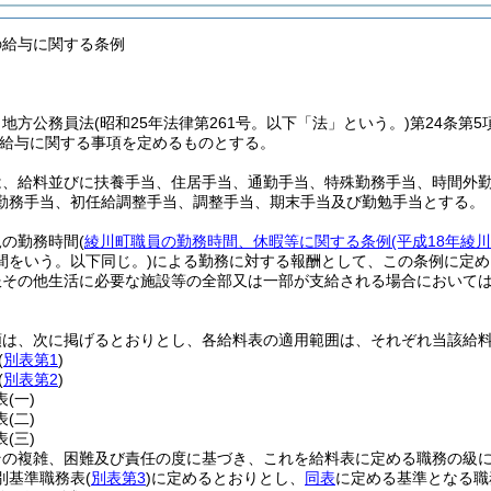
の給与に関する条例
、地方公務員法
(昭和25年法律第261号。以下「法」という。)
第24条第
給与に関する事項を定めるものとする。
は、給料並びに扶養手当、住居手当、通勤手当、特殊勤務手当、時間外
勤務手当、初任給調整手当、調整手当、期末手当及び勤勉手当とする。
規の勤務時間
(
綾川町職員の勤務時間、休暇等に関する条例
(平成18年綾
間をいう。以下同じ。)
による勤務に対する報酬として、この条例に定め
服その他生活に必要な施設等の全部又は一部が支給される場合において
類は、次に掲げるとおりとし、各給料表の適用範囲は、それぞれ当該給
(
別表第1
)
(
別表第2
)
表
(一)
表
(二)
表
(三)
その複雑、困難及び責任の度に基づき、これを給料表に定める職務の級
別基準職務表
(
別表第3
)
に定めるとおりとし、
同表
に定める基準となる職