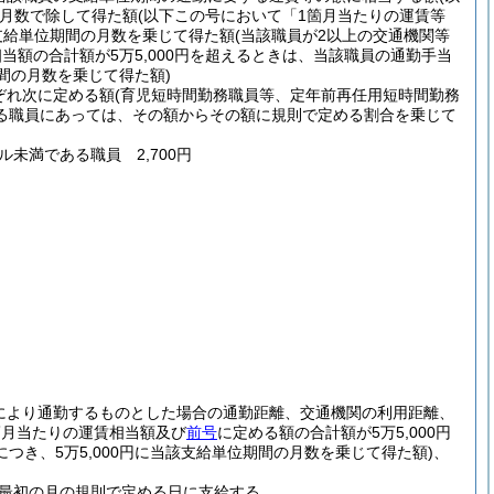
月数で除して得た額
(以下この号において「1箇月当たりの運賃等
円に支給単位期間の月数を乗じて得た額
(当該職員が2以上の交通機関等
額の合計額が5万5,000円を超えるときは、当該職員の通勤手当
間の月数を乗じて得た額)
ぞれ次に定める額
(育児短時間勤務職員等、定年前再任用短時間勤務
る職員にあっては、その額からその額に規則で定める割合を乗じて
ル未満である職員 2,700円
により通勤するものとした場合の通勤距離、交通機関の利用距離、
箇月当たりの運賃相当額及び
前号
に定める額の合計額が5万5,000円
き、5万5,000円に当該支給単位期間の月数を乗じて得た額)
、
最初の月の規則で定める日に支給する。