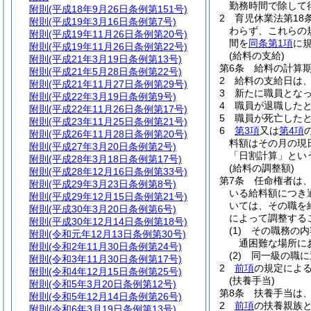
勤務時間で除して
附則
(平成18年9月26日条例第151号)
2
育児休業法第18
附則
(平成19年3月16日条例第7号)
わらず、これらの
附則
(平成19年11月26日条例第20号)
間を
同条第1項
に
附則
(平成19年11月26日条例第22号)
(給料の支給)
附則
(平成21年3月19日条例第13号)
第6条
給料の計算
附則
(平成21年5月28日条例第22号)
2
給料の支給日は
附則
(平成21年11月27日条例第29号)
3
新たに職員とな
附則
(平成22年3月19日条例第9号)
4
職員が退職した
附則
(平成22年11月26日条例第17号)
5
職員が死亡した
附則
(平成23年11月25日条例第21号)
6
第3項
又は
第4項
附則
(平成26年11月28日条例第20号)
料額はその月の現
附則
(平成27年3月20日条例第2号)
「日割計算」とい
附則
(平成28年3月18日条例第17号)
(給料の調整額)
附則
(平成28年12月16日条例第33号)
第7条
任命権者は
附則
(平成29年3月23日条例第8号)
いる給料額につき
附則
(平成29年12月15日条例第21号)
いては、その職を
附則
(平成30年3月20日条例第6号)
によって調整する
附則
(平成30年12月14日条例第18号)
(1)
その職務の内
附則
(令和元年12月13日条例第30号)
通困難な場所に
附則
(令和2年11月30日条例第24号)
(2)
同一級の職に
附則
(令和3年11月30日条例第17号)
2
前項
の規定による
附則
(令和4年12月15日条例第25号)
(扶養手当)
附則
(令和5年3月20日条例第12号)
第8条
扶養手当は
附則
(令和5年12月14日条例第26号)
2
前項
の扶養親族
附則
(令和6年3月19日条例第13号)