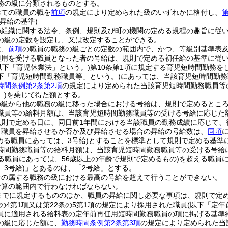
務の級に分類されるものとする。
べての職員の職を
前項
の規定により定められた級のいずれかに格付し、
第
昇給の基準)
の組織に関する法令、条例、規則及び町の機関の定める規程の趣旨に従
の級の定数を設定し、又は改定することができる。
は、
前項
の職員の職務の級ごとの定数の範囲内で、かつ、等級別基準表
適用を受ける職員となった者の号給は、規則で定める初任給の基準に従
以下「育児休業法」という。)
第10条第1項に規定する育児短時間勤務を
下「育児短時間勤務職員等」という。)
にあっては、当該育児短時間勤務
時間条例第2条第2項
の規定により定められた当該育児短時間勤務職員等
)
を乗じて得た額とする。
の級から他の職務の級に移った場合における号給は、規則で定めるとこ
職員等の給料月額は、当該育児短時間勤務職員等の受ける号給に応じた
規則で定める日に、同日前1年間における当該職員の勤務成績に応じて、
り職員を昇給させるか否か及び昇給させる場合の昇給の号給数は、
同項
める職員にあっては、3号給)
とすることを標準として規則で定める基準
時間勤務職員等の給料月額は、当該育児短時間勤務職員等の受ける号給
る職員にあっては、56歳以上の年齢で規則で定めるもの)
を超える職員
3号給)
」とあるのは、「2号給」とする。
その属する職務の級における最高の号給を超えて行うことができない。
予算の範囲内で行わなければならない。
までに規定するもののほか、職員の昇給に関し必要な事項は、規則で定
条の4第1項又は第22条の5第1項の規定により採用された職員
(以下「定年
員に適用される給料表の定年前再任用短時間勤務職員の項に掲げる基準
の級に応じた額に、
勤務時間条例第2条第3項
の規定により定められた当