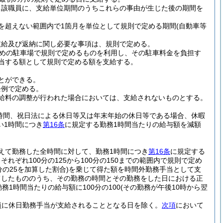
当該職員に、支給単位期間のうちこれらの事由が生じた後の期間を
を超えない範囲内で1箇月を単位として規則で定める期間
(自動車等
支給及び返納に関し必要な事項は、規則で定める。
めの駐車場で規則で定めるものを利用し、その駐車料金を負担す
相当する額として規則で定める額を支給する。
とができる。
条例で定める。
給料の調整が行われた場合においては、支給されないものとする。
時間、祝日法による休日等又は年末年始の休日等である場合、休暇
い1時間につき
第16条
に規定する勤務1時間当たりの給与額を減額
えて勤務した全時間に対して、勤務1時間につき
第16条
に規定する
ぞれ100分の125から100分の150までの範囲内で規則で定め
の25を加算した割合)
を乗じて得た額を時間外勤務手当として支
てしたもののうち、その勤務の時間とその勤務をした日における正
務1時間当たりの給与額に100分の100
(その勤務が午後10時から翌
員に休日勤務手当が支給されることとなる日を除く。
次項
において