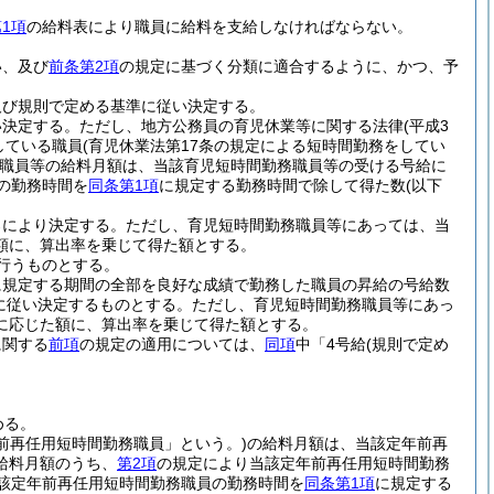
1項
の給料表により職員に給料を支給しなければならない。
い、及び
前条第2項
の規定に基づく分類に適合するように、かつ、予
及び規則で定める基準に従い決定する。
い決定する。
ただし、地方公務員の育児休業等に関する法律
(平成3
している職員
(育児休業法第17条の規定による短時間勤務をしてい
職員等の給料月額は、当該育児短時間勤務職員等の受ける号給に
の勤務時間を
同条第1項
に規定する勤務時間で除して得た数
(以下
ろにより決定する。
ただし、育児短時間勤務職員等にあっては、当
額に、算出率を乗じて得た額とする。
行うものとする。
に規定する期間の全部を良好な成績で勤務した職員の昇給の号給数
に従い決定するものとする。
ただし、育児短時間勤務職員等にあっ
に応じた額に、算出率を乗じて得た額とする。
に関する
前項
の規定の適用については、
同項
中「4号給
(規則で定め
める。
前再任用短時間勤務職員」という。)
の給料月額は、当該定年前再
給料月額のうち、
第2項
の規定により当該定年前再任用短時間勤務
該定年前再任用短時間勤務職員の勤務時間を
同条第1項
に規定する