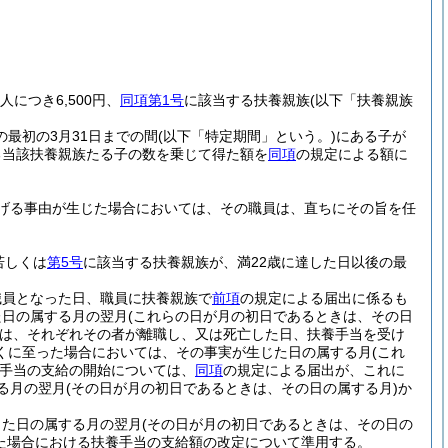
につき6,500円、
同項第1号
に該当する扶養親族
(以下「扶養親族
の最初の3月31日までの間
(以下「特定期間」という。)
にある子が
ある当該扶養親族たる子の数を乗じて得た額を
同項
の規定による額に
げる事由が生じた場合においては、その職員は、直ちにその旨を任
若しくは
第5号
に該当する扶養親族が、満22歳に達した日以後の最
職員となった日、職員に扶養親族で
前項
の規定による届出に係るも
た日の属する月の翌月
(これらの日が月の初日であるときは、その日
は、それぞれその者が離職し、又は死亡した日、扶養手当を受け
くに至った場合においては、その事実が生じた日の属する月
(これ
手当の支給の開始については、
同項
の規定による届出が、これに
る月の翌月
(その日が月の初日であるときは、その日の属する月)
か
じた日の属する月の翌月
(その日が月の初日であるときは、その日の
た場合における扶養手当の支給額の改定について準用する。