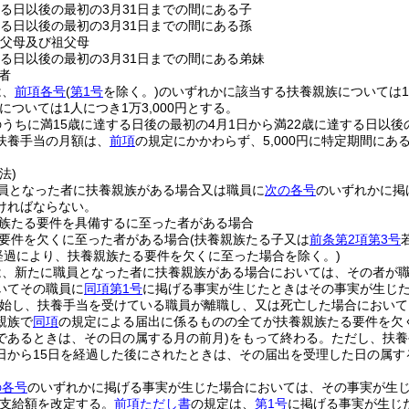
する日以後の最初の3月31日までの間にある子
する日以後の最初の3月31日までの間にある孫
の父母及び祖父母
する日以後の最初の3月31日までの間にある弟妹
者
は、
前項各号
(
第1号
を除く。)
のいずれかに該当する扶養親族については1人
については1人につき1万3,000円とする。
うちに満15歳に達する日後の最初の4月1日から満22歳に達する日以後
扶養手当の月額は、
前項
の規定にかかわらず、5,000円に特定期間に
。
法)
員となった者に扶養親族がある場合又は職員に
次の各号
のいずれかに掲
ければならない。
族たる要件を具備するに至った者がある場合
要件を欠くに至った者がある場合
(扶養親族たる子又は
前条第2項第3号
の経過により、扶養親族たる要件を欠くに至った場合を除く。)
は、新たに職員となった者に扶養親族がある場合においては、その者が
いてその職員に
同項第1号
に掲げる事実が生じたときはその事実が生じ
始し、扶養手当を受けている職員が離職し、又は死亡した場合において
親族で
同項
の規定による届出に係るものの全てが扶養親族たる要件を欠
であるときは、その日の属する月の前月)
をもって終わる。
ただし、扶養
日から15日を経過した後にされたときは、その届出を受理した日の属す
。
の各号
のいずれかに掲げる事実が生じた場合においては、その事実が生
支給額を改定する。
前項ただし書
の規定は、
第1号
に掲げる事実が生じ