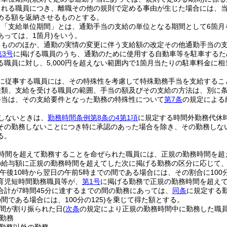
される職員につき、離職その他の規則で定める事由が生じた場合には、
める額を返納させるものとする。
、「支給単位期間」とは、通勤手当の支給の単位となる期間として6箇月
あっては、1箇月)
をいう。
るもののほか、通勤の実情の変更に伴う支給額の改定その他通勤手当の
第3号
に掲げる職員のうち、通勤のために使用する自動車等を駐車するた
る職員に対し、5,000円を超えない範囲内で1箇月当たりの駐車料金に
に従事する職員には、その特殊性を考慮して特殊勤務手当を支給するこ
種類、支給を受ける職員の範囲、手当の額及びその支給の方法は、別に
手当は、その支給要件となった勤務の特殊性について
第7条
の規定による
しないときは、
勤務時間条例第8条の4第1項
に規定する時間外勤務代休
その勤務しないことにつき特に承認のあった場合を除き、その勤務しな
る。
時間を超えて勤務することを命ぜられた職員には、正規の勤務時間を超
給与額に正規の勤務時間を超えてした次に掲げる勤務の区分に応じて、それ
が午後10時から翌日の午前5時までの間である場合には、その割合に100分
育児短時間勤務職員等が、
第1号
に掲げる勤務で正規の勤務時間を超え
合計が7時間45分に達するまでの間の勤務にあっては、
同条
に規定する勤
間である場合には、100分の125)
を乗じて得た額とする。
間が割り振られた日
(
次条
の規定により正規の勤務時間中に勤務した職
勤務