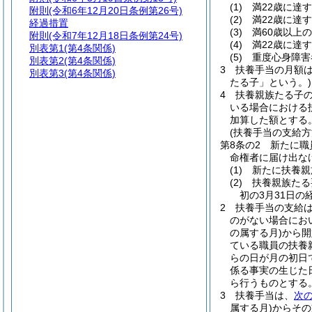
(1)
満22歳に達
附則
(令和6年12月20日条例第26号)
(2)
満22歳に達
経過措置
(3)
満60歳以上
附則
(令和7年12月18日条例第24号)
(4)
満22歳に達
別表第1
(第4条関係)
(5)
重度心身障害
別表第2
(第4条関係)
3
扶養手当の月額
別表第3
(第4条関係)
たる子」という。)
4
扶養親族たる子の
いる場合における
加算した額とする
(扶養手当の支給方
第8条の2
新たに職
命権者に届け出な
(1)
新たに扶養親
(2)
扶養親族たる
初の3月31日
2
扶養手当の支給
のがない場合にお
の属する月)
から開
ている職員の扶養
らの日が月の初日
係る事実の生じた
ら行うものとする
3
扶養手当は、
次
属する月)
からその