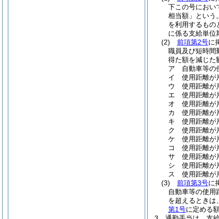
下この号におい
相当額」という。
を利用するもの
に係る支給単位
(2)
前項第2号
に
職員及び短時間
得た額を減じた額
ア
自動車等の
イ
使用距離が片
ウ
使用距離が片
エ
使用距離が片
オ
使用距離が片
カ
使用距離が片
キ
使用距離が片
ク
使用距離が片
ケ
使用距離が片
コ
使用距離が片
サ
使用距離が
シ
使用距離が片
ス
使用距離が片
(3)
前項第3号
に
自動車等の使用
を超えるときは
第1号
に定める
3
通勤手当は、支