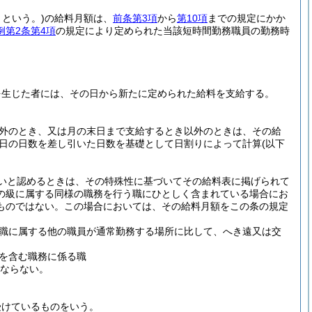
という。)
の給料月額は、
前条第3項
から
第10項
までの規定にかか
例第2条第4項
の規定により定められた当該短時間勤務職員の勤務時
を生じた者には、その日から新たに定められた給料を支給する。
以外のとき、又は月の末日まで支給するとき以外のときは、その給
日の日数を差し引いた日数を基礎として日割りによって計算
(以下
いと認めるときは、その特殊性に基づいてその給料表に掲げられて
の級に属する同様の職務を行う職にひとしく含まれている場合にお
ものではない。
この場合においては、その給料月額をこの条の規定
職に属する他の職員が通常勤務する場所に比して、へき遠又は交
を含む職務に係る職
はならない。
受けているものをいう。