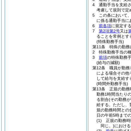
4
通勤手当を支給
考慮して規則で定
5
この条において
に係る通勤手当に
6
前各項
に規定す
7
第2項第2号
又は
ることを常例とす
(特殊勤務手当)
第11条
特殊の勤務
2
特殊勤務手当の
3
前項
の特殊勤務
(給与の減額)
第12条
職員が勤務
による場合その他
して給与を支給す
(時間外勤務手当)
第13条
正規の勤務
勤務1時間当たりの
る割合
(その勤務
給する。
ただし、
規の勤務時間との
日の午前5時までの
(1)
正規の勤務時
同じ。)
における