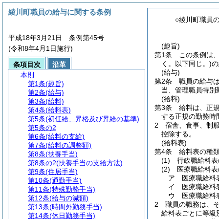
綾川町職員の給与に関する条例
○綾川町職員
平成18年3月21日 条例第45号
(趣旨)
(令和8年4月1日施行)
第1条
この条例は
く。以下同じ。)
の
条項目次
沿革
(給与)
本則
第2条
職員の給与
第1条
(趣旨)
当、管理職員特別
第2条
(給与)
(給料)
第3条
(給料)
第3条
給料は、正
第4条
(給料表)
する正規の勤務時
第5条
(初任給、昇格及び昇給の基準)
2
宿舎、食事、制
第5条の2
控除する。
第6条
(給料の支給)
(給料表)
第7条
(給料の調整額)
第4条
給料表の種
第8条
(扶養手当)
(1)
行政職給料表
第8条の2
(扶養手当の支給方法)
(2)
医療職給料表
第9条
(住居手当)
ア
医療職給料
第10条
(通勤手当)
イ
医療職給料
第11条
(特殊勤務手当)
ウ
医療職給料
第12条
(給与の減額)
2
職員の職務は、
第13条
(時間外勤務手当)
給料表ごとに等級
第14条
(休日勤務手当)