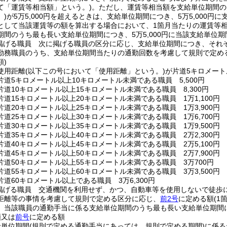
て「運賃等相当額」という。)
。
ただし、運賃等相当額を支給単位期間の
)
が5万5,000円を超えるときは、支給単位期間につき、5万5,000
として当該運賃等の額を算出する場合において、1箇月当たりの運賃等相当
期間のうち最も長い支給単位期間につき、5万5,000円に当該支給単位期
掲げる職員 次に掲げる職員の区分に応じ、支給単位期間につき、それ
勤務職員のうち、支給単位期間当たりの通勤回数を考慮して規則で定め
)
使用距離
(以下この号において「使用距離」という。)
が片道5キロメート
道5キロメートル以上10キロメートル未満である職員 5,500円
道10キロメートル以上15キロメートル未満である職員 8,300円
道15キロメートル以上20キロメートル未満である職員 1万1,100円
道20キロメートル以上25キロメートル未満である職員 1万3,900円
道25キロメートル以上30キロメートル未満である職員 1万6,700円
道30キロメートル以上35キロメートル未満である職員 1万9,500円
道35キロメートル以上40キロメートル未満である職員 2万2,300円
道40キロメートル以上45キロメートル未満である職員 2万5,100円
道45キロメートル以上50キロメートル未満である職員 2万7,900円
片道50キロメートル以上55キロメートル未満である職員 3万700円
道55キロメートル以上60キロメートル未満である職員 3万3,500円
道60キロメートル以上である職員 3万6,300円
掲げる職員 交通機関を利用せず、かつ、自動車等を使用しないで徒歩
距離等の事情を考慮して規則で定める区分に応じ、
前2号
に定める額
(1
、当該職員の通勤手当に係る支給単位期間のうち最も長い支給単位期間につ
額又は
前号
に定める額
給単位期間
(規則で定める通勤手当にあっては、規則で定める期間)
に係る