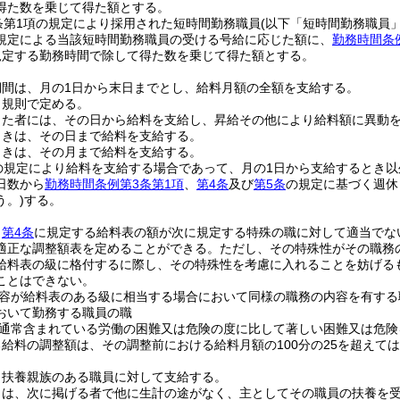
得た数を乗じて得た額とする。
条第1項の規定により採用された短時間勤務職員
(以下「短時間勤務職員」
規定による当該短時間勤務職員の受ける号給に応じた額に、
勤務時間条
規定する勤務時間で除して得た数を乗じて得た額とする。
期間は、月の1日から末日までとし、給料月額の全額を支給する。
、規則で定める。
った者には、その日から給料を支給し、昇給その他により給料額に異動
ときは、その日まで給料を支給する。
ときは、その月まで給料を支給する。
の規定により給料を支給する場合であって、月の1日から支給するとき
日数から
勤務時間条例第3条第1項
、
第4条
及び
第5条
の規定に基づく週休
う。)
する。
、
第4条
に規定する給料表の額が次に規定する特殊の職に対して適当でな
適正な調整額表を定めることができる。
ただし、その特殊性がその職務
給料表の級に格付するに際し、その特殊性を考慮に入れることを妨げる
ことはできない。
容が給料表のある級に相当する場合において同様の職務の内容を有する
おいて勤務する職員の職
通常含まれている労働の困難又は危険の度に比して著しい困難又は危険
給料の調整額は、その調整前における給料月額の100分の25を超えて
、扶養親族のある職員に対して支給する。
とは、次に掲げる者で他に生計の途がなく、主としてその職員の扶養を