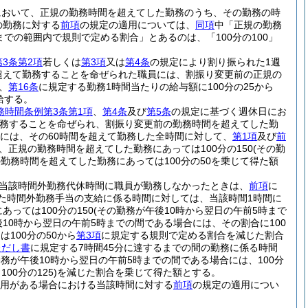
において、正規の勤務時間を超えてした勤務のうち、その勤務の時
の勤務に対する
前項
の規定の適用については、
同項
中「正規の勤務
0までの範囲内で規則で定める割合」とあるのは、「100分の100」
3条第2項
若しくは
第3項
又は
第4条
の規定により割り振られた1週
超えて勤務することを命ぜられた職員には、割振り変更前の正規の
、
第16条
に規定する勤務1時間当たりの給与額に100分の25から
給する。
務時間条例第3条第1項
、
第4条
及び
第5条
の規定に基づく週休日にお
務することを命ぜられ、割振り変更前の勤務時間を超えてした勤
員には、その60時間を超えて勤務した全時間に対して、
第1項
及び
前
、正規の勤務時間を超えてした勤務にあっては100分の150
(その勤
勤務時間を超えてした勤務にあっては100分の50を乗じて得た額
当該時間外勤務代休時間に職員が勤務しなかったときは、
前項
に
た時間外勤務手当の支給に係る時間に対しては、当該時間1時間に
っては100分の150
(その勤務が午後10時から翌日の午前5時まで
後10時から翌日の午前5時までの間である場合には、その割合に100
100分の50から
第3項
に規定する規則で定める割合を減じた割合
ただし書
に規定する7時間45分に達するまでの間の勤務に係る時間
勤務が午後10時から翌日の午前5時までの間である場合には、100分
0分の125)
を減じた割合を乗じて得た額とする。
用がある場合における当該時間に対する
前項
の規定の適用につい
。