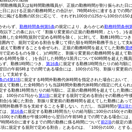
勤務以外の勤務
時間勤務職員又は短時間勤務職員が、正規の勤務時間が割り振られた日
た日における正規の勤務時間との合計が、7時間45分に達するまでの間
に掲げる勤務の区分に応じて、それぞれ100分の125から100分の15
かわらず、
勤務時間条例第5条
の規定により、あらかじめ
勤務時間条例第
間
(以下この条において「割振り変更前の正規の勤務時間」という。)
を
勤務した全時間
(規則で定める時間を除く。)
に対して、勤務1時間につき
での範囲内で、規則で定める割合を乗じて得た額を時間外勤務手当として支
を超えて勤務することを命ぜられ、正規の勤務時間を超えてした勤務
(
勤
則で定めるものを除く。)
の時間と、割振り変更前の勤務時間を超えて勤
定める時間を除く。)
を合計した時間が1箇月について60時間を超えた職
らず、勤務1時間につき、
第16条
に規定する勤務1時間当たりの給与額に
翌日の午前5時までの間である場合には、100分の175)
、割振り変更前の
として支給する。
条の4第1項
に規定する時間外勤務代休時間を指定された場合において、
を超えて勤務した全時間のうち当該時間外勤務代休時間の指定に代えられ
定する勤務1時間当たりの給与額に、正規の勤務時間を超えてした勤務にあ
100分の175)
から
第1項
に規定する規則で定める割合
(その勤務が午
割合)
を減じた割合、割振り変更前の勤務時間を超えてした勤務にあっては
時間外勤務手当を支給することを要しない。
ただし、当該時間が
第1項
ては、
第16条
に規定する勤務1時間当たりの給与額に100分の150
(その
100
(その勤務が午後10時から翌日の午前5時までの間である場合には、10
7時間45分に達するまでの間の勤務に係る時間について
前2項
の規定の適
1項に規定する規則で定める割合」とあるのは、「100分の100」とする