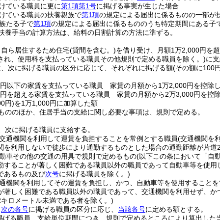
けている職員に更に
第1項第1号
に掲げる事実が生じた場合
けている職員の扶養親族で
第1項
の規定による届出に係るものの一部が
族たる子で
第1項
の規定による届出に係るもののうち特定期間にある子
扶養手当の計算方法は、給料の日割計算の方法に準ずる。
、自ら居住するため住宅
(貸間を含む。)
を借り受け、月額1万2,000円を
され、使用料を支払っている職員その他規則で定める職員を除く。)
に支
は、次に掲げる職員の区分に応じて、それぞれに掲げる額
(その額に10
00円以下の家賃を支払っている職員 家賃の月額から1万2,000円を控除
00円を超える家賃を支払っている職員 家賃の月額から2万3,000円を控
0円)
を1万1,000円に加算した額
もののほか、住居手当の支給に関し必要な事項は、規則で定める。
、次に掲げる職員に支給する。
交通機関を利用して運賃を負担することを常例とする職員
(交通機関を
関を利用しないで徒歩により通勤するものとした場合の通勤距離が片道
動車その他の交通の用具で規則で定めるもの
(以下この条において「自
勤することが著しく困難である職員以外の職員であって自動車等を使用
であるもの及び
次号
に掲げる職員を除く。)
通機関を利用してその運賃を負担し、かつ、自動車等を使用することを
が著しく困難である職員以外の職員であって、交通機関を利用せず、か
2キロメートル未満である者を除く。)
、
次の各号
に掲げる職員の区分に応じ、
当該各号
に定める額とする。
掲げる職員 支給単位期間につき、規則で定めるところにより算出した