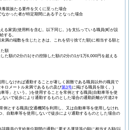
扶養親族たる要件を欠くに至った場合
でなかった者が特定期間にある子となった場合
超える家賃
(使用料を含む。以下同じ。)
を支払っている職員
(町が設
給する。
0円未満の端数を生じたときは、これを切り捨てた額)
に相当する額と
した額
除した額の2分の1
(その控除した額の2分の1が1万6,000円を超える
利用しなければ通勤することが著しく困難である職員以外の職員で
2キロメートル未満であるもの及び
第3号
に掲げる職員を除く。)
動車等」という。)
を使用することを常例とする職員
(自動車等を使
しないで徒歩により通勤するものとした場合の通勤距離が片道2キ
常例とする職員
(交通機関を利用し、又は自動車等を使用しなけれ
つ、自動車等を使用しないで徒歩により通勤するものとした場合の
当該職員の支給単位期間の通勤に要する運賃等の額に相当する額
(以