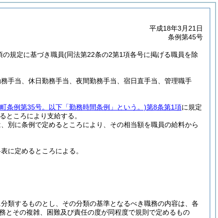
平成18年3月21日
条例第45号
5項の規定に基づき職員
(同法第22条の2第1項各号に掲げる職員を除
勤務手当、休日勤務手当、夜間勤務手当、宿日直手当、管理職手
川町条例第35号。以下「勤務時間条例」という。)
第8条第1項
に規定
るところにより支給する。
は、別に条例で定めるところにより、その相当額を職員の給料から
料表に定めるところによる。
に分類するものとし、その分類の基準となるべき職務の内容は、各
務とその複雑、困難及び責任の度が同程度で規則で定めるもの