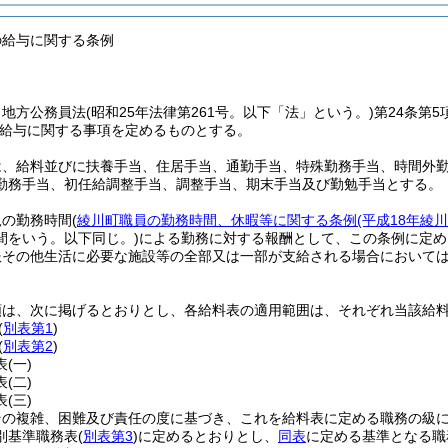
の給与に関する条例
、地方公務員法
(昭和25年法律第261号。以下「法」という。)
第24条第
給与に関する事項を定めるものとする。
は、給料並びに扶養手当、住居手当、通勤手当、特殊勤務手当、時間外
勤務手当、初任給調整手当、調整手当、期末手当及び勤勉手当とする。
規の勤務時間
(
綾川町職員の勤務時間、休暇等に関する条例
(平成18年綾
間をいう。以下同じ。)
による勤務に対する報酬として、この条例に定め
服その他生活に必要な施設等の全部又は一部が支給される場合において
類は、次に掲げるとおりとし、各給料表の適用範囲は、それぞれ当該給
(
別表第1
)
(
別表第2
)
表
(一)
表
(二)
表
(三)
その複雑、困難及び責任の度に基づき、これを給料表に定める職務の級
別基準職務表
(
別表第3
)
に定めるとおりとし、
同表
に定める基準となる職