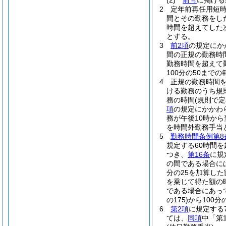
(2)
前号
に掲げる
2
定年前再任用短
間とその勤務をし
時間を超えてした次
とする。
3
前2項
の規定にか
間の正規の勤務時
勤務時間を超えて
100分の50ま
4
正規の勤務時間
ける勤務のうち規
務の時間
(規則で
項
の規定にかかわ
務が午後10時から
を時間外勤務手当
5
勤務時間条例第8
規定する60時間
つき、
第16条
に規
の間である場合には、
分の25を加算した
を乗じて得た額の
である場合にあっ
の175)
から100分の
6
第2項
に規定する
ては、
同項
中「第