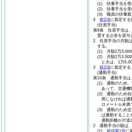
(1)
扶養手当を受
(2)
扶養手当を受
(3)
職員の扶養親
4
前2項
に規定する
(住居手当)
第9条
住居手当は
置する公舎を貸与
2
住居手当の月額
する。
(1)
月額2万3,0
(2)
月額2万3,0
ときは、1万6,00
3
前2項
に規定する
(通勤手当)
第10条
通勤手当は
(1)
通勤のため、
あって、交通機
(2)
通勤のため自
用しなければ通
ロメートル未満
(3)
通勤のため交
ば通勤すること
通勤距離が片道
2
通勤手当の額は
(1)
前項第1号
に