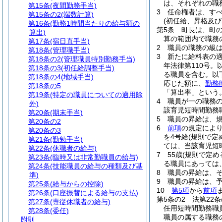
は、それぞれの職
第15条
(夜間勤務手当)
3
任命権者は、す
第15条の2
(端数計算)
(初任給、昇格及び
第16条
(勤務1時間当たりの給与額の
第5条
町長は、町
算出)
算の範囲内で職務
第17条
(宿日直手当)
2
職員の職務の級
第18条
(管理職手当)
3
新たに給料表の
第18条の2
(管理職員特別勤務手当)
年法律第110号。
第18条の3
(初任給調整手当)
る職員を含む。以
第18条の4
(地域手当)
応じた額に、
勤務
第18条の5
「算出率」という。
第19条
(特定の職員についての適用除
4
職員が一の職務
外)
該育児短時間勤務
第20条
(期末手当)
5
職員の昇給は、
第20条の2
6
前項
の規定によ
第20条の3
を4号給
(規則で定
第21条
(勤勉手当)
ては、当該育児短
第22条
(休職者の給与)
7
55歳
(規則で定め
第23条
(臨時又は非常勤職員の給与)
る職員にあっては、
第24条
(技能職員の給与の種類及び基
8
職員の昇給は、
準)
9
職員の昇給は、
第25条
(給与からの控除)
10
第5項
から
前項
第26条
(口座振替による給与の支払)
第5条の2
法第22
第27条
(専従休職者の給与)
任用短時間勤務職
第28条
(委任)
職員の属する職務
附則