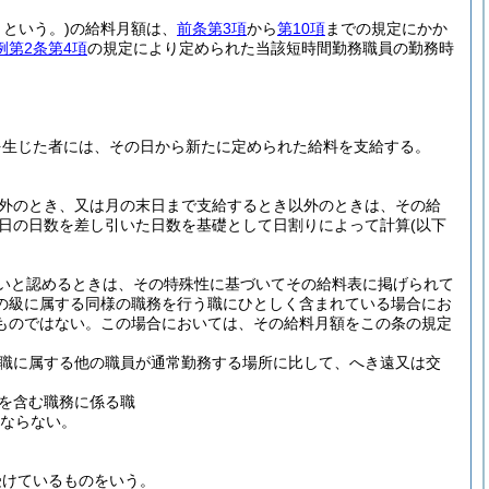
という。)
の給料月額は、
前条第3項
から
第10項
までの規定にかか
例第2条第4項
の規定により定められた当該短時間勤務職員の勤務時
を生じた者には、その日から新たに定められた給料を支給する。
以外のとき、又は月の末日まで支給するとき以外のときは、その給
日の日数を差し引いた日数を基礎として日割りによって計算
(以下
いと認めるときは、その特殊性に基づいてその給料表に掲げられて
の級に属する同様の職務を行う職にひとしく含まれている場合にお
ものではない。
この場合においては、その給料月額をこの条の規定
職に属する他の職員が通常勤務する場所に比して、へき遠又は交
を含む職務に係る職
はならない。
受けているものをいう。