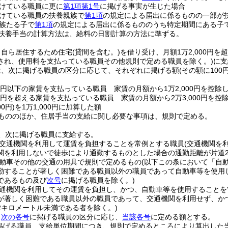
けている職員に更に
第1項第1号
に掲げる事実が生じた場合
けている職員の扶養親族で
第1項
の規定による届出に係るものの一部が
族たる子で
第1項
の規定による届出に係るもののうち特定期間にある子
扶養手当の計算方法は、給料の日割計算の方法に準ずる。
、自ら居住するため住宅
(貸間を含む。)
を借り受け、月額1万2,000円を
され、使用料を支払っている職員その他規則で定める職員を除く。)
に支
は、次に掲げる職員の区分に応じて、それぞれに掲げる額
(その額に10
00円以下の家賃を支払っている職員 家賃の月額から1万2,000円を控除
00円を超える家賃を支払っている職員 家賃の月額から2万3,000円を控
0円)
を1万1,000円に加算した額
もののほか、住居手当の支給に関し必要な事項は、規則で定める。
、次に掲げる職員に支給する。
交通機関を利用して運賃を負担することを常例とする職員
(交通機関を
関を利用しないで徒歩により通勤するものとした場合の通勤距離が片道
動車その他の交通の用具で規則で定めるもの
(以下この条において「自
勤することが著しく困難である職員以外の職員であって自動車等を使用
であるもの及び
次号
に掲げる職員を除く。)
通機関を利用してその運賃を負担し、かつ、自動車等を使用することを
が著しく困難である職員以外の職員であって、交通機関を利用せず、か
2キロメートル未満である者を除く。)
、
次の各号
に掲げる職員の区分に応じ、
当該各号
に定める額とする。
掲げる職員 支給単位期間につき、規則で定めるところにより算出した