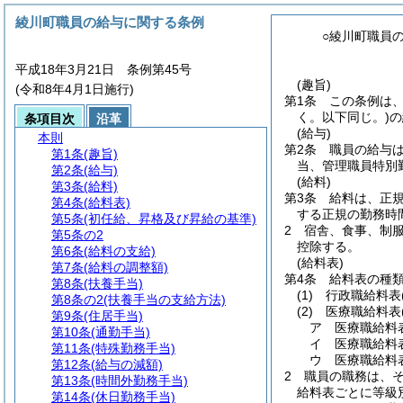
綾川町職員の給与に関する条例
○綾川町職員
平成18年3月21日 条例第45号
(趣旨)
(令和8年4月1日施行)
第1条
この条例は
く。以下同じ。)
の
条項目次
沿革
(給与)
本則
第2条
職員の給与
第1条
(趣旨)
当、管理職員特別
第2条
(給与)
(給料)
第3条
(給料)
第3条
給料は、正
第4条
(給料表)
する正規の勤務時
第5条
(初任給、昇格及び昇給の基準)
2
宿舎、食事、制
第5条の2
控除する。
第6条
(給料の支給)
(給料表)
第7条
(給料の調整額)
第4条
給料表の種
第8条
(扶養手当)
(1)
行政職給料表
第8条の2
(扶養手当の支給方法)
(2)
医療職給料表
第9条
(住居手当)
ア
医療職給料
第10条
(通勤手当)
イ
医療職給料
第11条
(特殊勤務手当)
ウ
医療職給料
第12条
(給与の減額)
2
職員の職務は、
第13条
(時間外勤務手当)
給料表ごとに等級
第14条
(休日勤務手当)