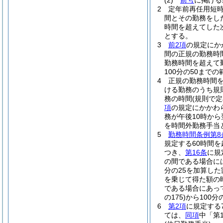
(2)
前号
に掲げる
2
定年前再任用短
間とその勤務をし
時間を超えてした次
とする。
3
前2項
の規定にか
間の正規の勤務時
勤務時間を超えて
100分の50ま
4
正規の勤務時間
ける勤務のうち規
務の時間
(規則で
項
の規定にかかわ
務が午後10時から
を時間外勤務手当
5
勤務時間条例第8
規定する60時間
つき、
第16条
に規
の間である場合には、
分の25を加算した
を乗じて得た額の
である場合にあっ
の175)
から100分の
6
第2項
に規定する
ては、
同項
中「第