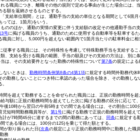
される職員につき、離職その他の規則で定める事由が生じた場合には、
める額を返納させるものとする。
、「支給単位期間」とは、通勤手当の支給の単位となる期間として6箇月
あっては、1箇月)
をいう。
るもののほか、通勤の実情の変更に伴う支給額の改定その他通勤手当の
第3号
に掲げる職員のうち、通勤のために使用する自動車等を駐車するた
る職員に対し、5,000円を超えない範囲内で1箇月当たりの駐車料金に
に従事する職員には、その特殊性を考慮して特殊勤務手当を支給するこ
種類、支給を受ける職員の範囲、手当の額及びその支給の方法は、別に
手当は、その支給要件となった勤務の特殊性について
第7条
の規定による
しないときは、
勤務時間条例第8条の4第1項
に規定する時間外勤務代休
その勤務しないことにつき特に承認のあった場合を除き、その勤務しな
る。
時間を超えて勤務することを命ぜられた職員には、正規の勤務時間を超
給与額に正規の勤務時間を超えてした次に掲げる勤務の区分に応じて、それ
が午後10時から翌日の午前5時までの間である場合には、その割合に100分
育児短時間勤務職員等が、
第1号
に掲げる勤務で正規の勤務時間を超え
合計が7時間45分に達するまでの間の勤務にあっては、
同条
に規定する勤
間である場合には、100分の125)
を乗じて得た額とする。
間が割り振られた日
(
次条
の規定により正規の勤務時間中に勤務した職
勤務