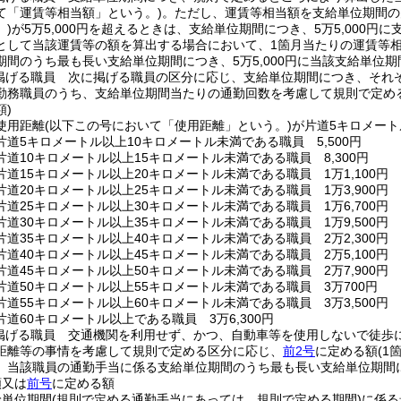
て「運賃等相当額」という。)
。
ただし、運賃等相当額を支給単位期間の
)
が5万5,000円を超えるときは、支給単位期間につき、5万5,000
として当該運賃等の額を算出する場合において、1箇月当たりの運賃等相当
期間のうち最も長い支給単位期間につき、5万5,000円に当該支給単位期
掲げる職員 次に掲げる職員の区分に応じ、支給単位期間につき、それ
勤務職員のうち、支給単位期間当たりの通勤回数を考慮して規則で定め
)
使用距離
(以下この号において「使用距離」という。)
が片道5キロメート
道5キロメートル以上10キロメートル未満である職員 5,500円
道10キロメートル以上15キロメートル未満である職員 8,300円
道15キロメートル以上20キロメートル未満である職員 1万1,100円
道20キロメートル以上25キロメートル未満である職員 1万3,900円
道25キロメートル以上30キロメートル未満である職員 1万6,700円
道30キロメートル以上35キロメートル未満である職員 1万9,500円
道35キロメートル以上40キロメートル未満である職員 2万2,300円
道40キロメートル以上45キロメートル未満である職員 2万5,100円
道45キロメートル以上50キロメートル未満である職員 2万7,900円
片道50キロメートル以上55キロメートル未満である職員 3万700円
道55キロメートル以上60キロメートル未満である職員 3万3,500円
道60キロメートル以上である職員 3万6,300円
掲げる職員 交通機関を利用せず、かつ、自動車等を使用しないで徒歩
距離等の事情を考慮して規則で定める区分に応じ、
前2号
に定める額
(1
、当該職員の通勤手当に係る支給単位期間のうち最も長い支給単位期間につ
額又は
前号
に定める額
給単位期間
(規則で定める通勤手当にあっては、規則で定める期間)
に係る