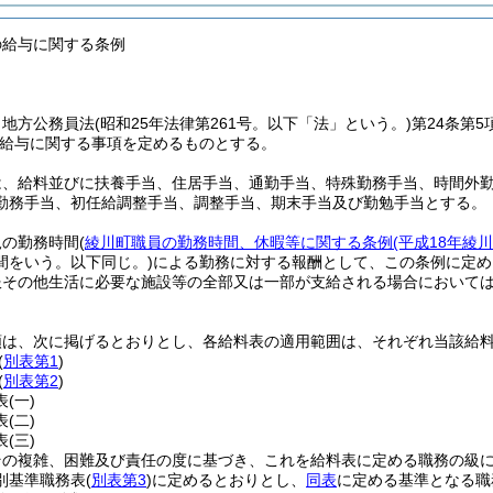
の給与に関する条例
、地方公務員法
(昭和25年法律第261号。以下「法」という。)
第24条第
給与に関する事項を定めるものとする。
は、給料並びに扶養手当、住居手当、通勤手当、特殊勤務手当、時間外
勤務手当、初任給調整手当、調整手当、期末手当及び勤勉手当とする。
規の勤務時間
(
綾川町職員の勤務時間、休暇等に関する条例
(平成18年綾
間をいう。以下同じ。)
による勤務に対する報酬として、この条例に定め
服その他生活に必要な施設等の全部又は一部が支給される場合において
類は、次に掲げるとおりとし、各給料表の適用範囲は、それぞれ当該給
(
別表第1
)
(
別表第2
)
表
(一)
表
(二)
表
(三)
その複雑、困難及び責任の度に基づき、これを給料表に定める職務の級
別基準職務表
(
別表第3
)
に定めるとおりとし、
同表
に定める基準となる職