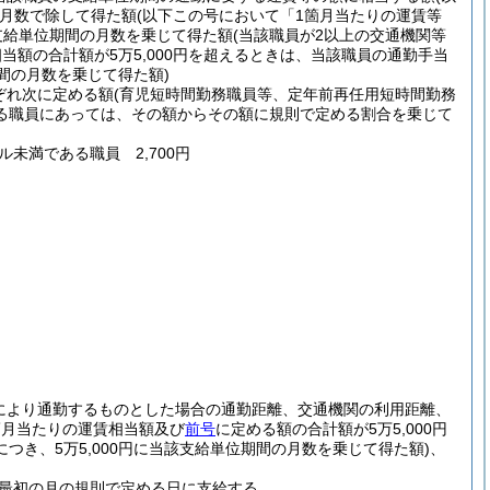
月数で除して得た額
(以下この号において「1箇月当たりの運賃等
円に支給単位期間の月数を乗じて得た額
(当該職員が2以上の交通機関等
額の合計額が5万5,000円を超えるときは、当該職員の通勤手当
間の月数を乗じて得た額)
ぞれ次に定める額
(育児短時間勤務職員等、定年前再任用短時間勤務
る職員にあっては、その額からその額に規則で定める割合を乗じて
ル未満である職員 2,700円
により通勤するものとした場合の通勤距離、交通機関の利用距離、
箇月当たりの運賃相当額及び
前号
に定める額の合計額が5万5,000円
き、5万5,000円に当該支給単位期間の月数を乗じて得た額)
、
最初の月の規則で定める日に支給する。