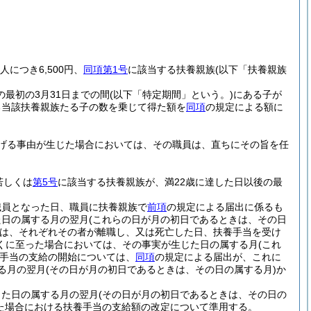
につき6,500円、
同項第1号
に該当する扶養親族
(以下「扶養親族
の最初の3月31日までの間
(以下「特定期間」という。)
にある子が
ある当該扶養親族たる子の数を乗じて得た額を
同項
の規定による額に
げる事由が生じた場合においては、その職員は、直ちにその旨を任
若しくは
第5号
に該当する扶養親族が、満22歳に達した日以後の最
職員となった日、職員に扶養親族で
前項
の規定による届出に係るも
た日の属する月の翌月
(これらの日が月の初日であるときは、その日
は、それぞれその者が離職し、又は死亡した日、扶養手当を受け
くに至った場合においては、その事実が生じた日の属する月
(これ
手当の支給の開始については、
同項
の規定による届出が、これに
る月の翌月
(その日が月の初日であるときは、その日の属する月)
か
じた日の属する月の翌月
(その日が月の初日であるときは、その日の
た場合における扶養手当の支給額の改定について準用する。