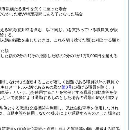
扶養親族たる要件を欠くに至った場合
でなかった者が特定期間にある子となった場合
超える家賃
(使用料を含む。以下同じ。)
を支払っている職員
(町が設
給する。
0円未満の端数を生じたときは、これを切り捨てた額)
に相当する額と
した額
除した額の2分の1
(その控除した額の2分の1が1万6,000円を超える
利用しなければ通勤することが著しく困難である職員以外の職員で
2キロメートル未満であるもの及び
第3号
に掲げる職員を除く。)
動車等」という。)
を使用することを常例とする職員
(自動車等を使
しないで徒歩により通勤するものとした場合の通勤距離が片道2キ
常例とする職員
(交通機関を利用し、又は自動車等を使用しなけれ
つ、自動車等を使用しないで徒歩により通勤するものとした場合の
当該職員の支給単位期間の通勤に要する運賃等の額に相当する額
(以