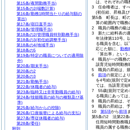
は、それぞれの職
第15条
(夜間勤務手当)
3
任命権者は、す
第15条の2
(端数計算)
(初任給、昇格及び
第16条
(勤務1時間当たりの給与額の
第5条
町長は、町
算出)
算の範囲内で職務
第17条
(宿日直手当)
2
職員の職務の級
第18条
(管理職手当)
3
新たに給料表の
第18条の2
(管理職員特別勤務手当)
年法律第110号。
第18条の3
(初任給調整手当)
る職員を含む。以
第18条の4
(地域手当)
応じた額に、
勤務
第18条の5
「算出率」という。
第19条
(特定の職員についての適用除
4
職員が一の職務
外)
該育児短時間勤務
第20条
(期末手当)
5
職員の昇給は、
第20条の2
6
前項
の規定によ
第20条の3
を4号給
(規則で定
第21条
(勤勉手当)
ては、当該育児短
第22条
(休職者の給与)
7
55歳
(規則で定め
第23条
(臨時又は非常勤職員の給与)
る職員にあっては、
第24条
(技能職員の給与の種類及び基
8
職員の昇給は、
準)
9
職員の昇給は、
第25条
(給与からの控除)
10
第5項
から
前項
第26条
(口座振替による給与の支払)
第5条の2
法第22
第27条
(専従休職者の給与)
任用短時間勤務職
第28条
(委任)
職員の属する職務
附則