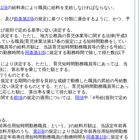
1項
の給料表により職員に給料を支給しなければならない。
い、及び
前条第2項
の規定に基づく分類に適合するように、かつ、予
及び規則で定める基準に従い決定する。
い決定する。
ただし、地方公務員の育児休業等に関する法律
(平成3
している職員
(育児休業法第17条の規定による短時間勤務をしてい
職員等の給料月額は、当該育児短時間勤務職員等の受ける号給に
の勤務時間を
同条第1項
に規定する勤務時間で除して得た数
(以下
ろにより決定する。
ただし、育児短時間勤務職員等にあっては、当
額に、算出率を乗じて得た額とする。
行うものとする。
に規定する期間の全部を良好な成績で勤務した職員の昇給の号給数
に従い決定するものとする。
ただし、育児短時間勤務職員等にあっ
に応じた額に、算出率を乗じて得た額とする。
に関する
前項
の規定の適用については、
同項
中「4号給
(規則で定め
める。
前再任用短時間勤務職員」という。)
の給料月額は、当該定年前再
給料月額のうち、
第2項
の規定により当該定年前再任用短時間勤務
該定年前再任用短時間勤務職員の勤務時間を
同条第1項
に規定する