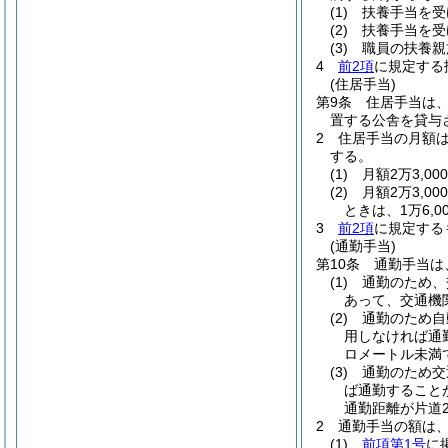
(1)
扶養手当を受
(2)
扶養手当を受
(3)
職員の扶養親
4
前2項
に規定する
(住居手当)
第9条
住居手当は
置する公舎を貸与
2
住居手当の月額
する。
(1)
月額2万3,0
(2)
月額2万3,0
ときは、1万6,00
3
前2項
に規定する
(通勤手当)
第10条
通勤手当は
(1)
通勤のため、
あって、交通機
(2)
通勤のため自
用しなければ通
ロメートル未満
(3)
通勤のため交
ば通勤すること
通勤距離が片道
2
通勤手当の額は
(1)
前項第1号
に