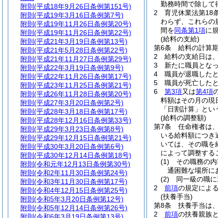
勤務時間で除して
附則
(平成18年9月26日条例第151号)
2
育児休業法第18
附則
(平成19年3月16日条例第7号)
わらず、これらの
附則
(平成19年11月26日条例第20号)
間を
同条第1項
に
附則
(平成19年11月26日条例第22号)
(給料の支給)
附則
(平成21年3月19日条例第13号)
第6条
給料の計算
附則
(平成21年5月28日条例第22号)
2
給料の支給日は
附則
(平成21年11月27日条例第29号)
3
新たに職員とな
附則
(平成22年3月19日条例第9号)
4
職員が退職した
附則
(平成22年11月26日条例第17号)
5
職員が死亡した
附則
(平成23年11月25日条例第21号)
6
第3項
又は
第4項
附則
(平成26年11月28日条例第20号)
料額はその月の現
附則
(平成27年3月20日条例第2号)
「日割計算」とい
附則
(平成28年3月18日条例第17号)
(給料の調整額)
附則
(平成28年12月16日条例第33号)
第7条
任命権者は
附則
(平成29年3月23日条例第8号)
いる給料額につき
附則
(平成29年12月15日条例第21号)
いては、その職を
附則
(平成30年3月20日条例第6号)
によって調整する
附則
(平成30年12月14日条例第18号)
(1)
その職務の内
附則
(令和元年12月13日条例第30号)
通困難な場所に
附則
(令和2年11月30日条例第24号)
(2)
同一級の職に
附則
(令和3年11月30日条例第17号)
2
前項
の規定による
附則
(令和4年12月15日条例第25号)
(扶養手当)
附則
(令和5年3月20日条例第12号)
第8条
扶養手当は
附則
(令和5年12月14日条例第26号)
2
前項
の扶養親族
附則
(令和6年3月19日条例第13号)