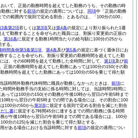
において、正規の勤務時間を超えてした勤務のうち、その勤務の時
の勤務に対する
前項
の規定の適用については、
同項
中「正規の勤務
0までの範囲内で規則で定める割合」とあるのは、「100分の100」
3条第2項
若しくは
第3項
又は
第4条
の規定により割り振られた1週
超えて勤務することを命ぜられた職員には、割振り変更前の正規の
、
第16条
に規定する勤務1時間当たりの給与額に100分の25から
給する。
務時間条例第3条第1項
、
第4条
及び
第5条
の規定に基づく週休日にお
務することを命ぜられ、割振り変更前の勤務時間を超えてした勤
員には、その60時間を超えて勤務した全時間に対して、
第1項
及び
前
、正規の勤務時間を超えてした勤務にあっては100分の150
(その勤
勤務時間を超えてした勤務にあっては100分の50を乗じて得た額
当該時間外勤務代休時間に職員が勤務しなかったときは、
前項
に
た時間外勤務手当の支給に係る時間に対しては、当該時間1時間に
っては100分の150
(その勤務が午後10時から翌日の午前5時まで
後10時から翌日の午前5時までの間である場合には、その割合に100
100分の50から
第3項
に規定する規則で定める割合を減じた割合
ただし書
に規定する7時間45分に達するまでの間の勤務に係る時間
勤務が午後10時から翌日の午前5時までの間である場合には、100分
0分の125)
を減じた割合を乗じて得た額とする。
用がある場合における当該時間に対する
前項
の規定の適用につい
。