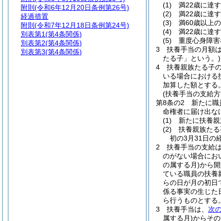
(1)
満22歳に達
附則
(令和6年12月20日条例第26号)
(2)
満22歳に達
経過措置
(3)
満60歳以上
附則
(令和7年12月18日条例第24号)
(4)
満22歳に達
別表第1
(第4条関係)
(5)
重度心身障害
別表第2
(第4条関係)
3
扶養手当の月額
別表第3
(第4条関係)
たる子」という。)
4
扶養親族たる子の
いる場合における
加算した額とする
(扶養手当の支給方
第8条の2
新たに職
命権者に届け出な
(1)
新たに扶養親
(2)
扶養親族たる
初の3月31日
2
扶養手当の支給
のがない場合にお
の属する月)
から開
ている職員の扶養
らの日が月の初日
係る事実の生じた
ら行うものとする
3
扶養手当は、
次
属する月)
からその