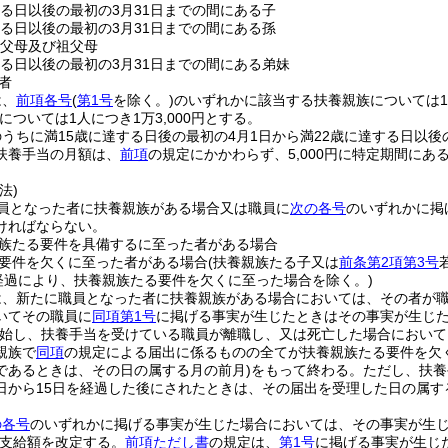
する日以後の最初の3月31日までの間にある子
する日以後の最初の3月31日までの間にある孫
の父母及び祖父母
する日以後の最初の3月31日までの間にある弟妹
者
は、
前項各号
(
第1号
を除く。)
のいずれかに該当する扶養親族については1人
については1人につき1万3,000円とする。
うちに満15歳に達する日後の最初の4月1日から満22歳に達する日以後
扶養手当の月額は、
前項
の規定にかかわらず、5,000円に特定期間に
。
法)
員となった者に扶養親族がある場合又は職員に
次の各号
のいずれかに掲
ければならない。
族たる要件を具備するに至った者がある場合
要件を欠くに至った者がある場合
(扶養親族たる子又は
前条第2項第3号
の経過により、扶養親族たる要件を欠くに至った場合を除く。)
は、新たに職員となった者に扶養親族がある場合においては、その者が
いてその職員に
同項第1号
に掲げる事実が生じたときはその事実が生じ
始し、扶養手当を受けている職員が離職し、又は死亡した場合において
親族で
同項
の規定による届出に係るものの全てが扶養親族たる要件を欠
であるときは、その日の属する月の前月)
をもって終わる。
ただし、扶養
日から15日を経過した後にされたときは、その届出を受理した日の属す
。
の各号
のいずれかに掲げる事実が生じた場合においては、その事実が生
支給額を改定する。
前項ただし書
の規定は、
第1号
に掲げる事実が生じ