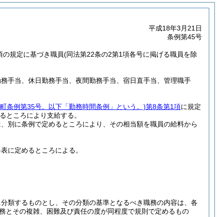
平成18年3月21日
条例第45号
5項の規定に基づき職員
(同法第22条の2第1項各号に掲げる職員を除
勤務手当、休日勤務手当、夜間勤務手当、宿日直手当、管理職手
川町条例第35号。以下「勤務時間条例」という。)
第8条第1項
に規定
るところにより支給する。
は、別に条例で定めるところにより、その相当額を職員の給料から
料表に定めるところによる。
に分類するものとし、その分類の基準となるべき職務の内容は、各
務とその複雑、困難及び責任の度が同程度で規則で定めるもの