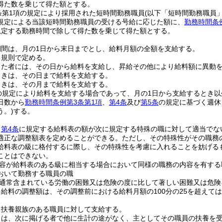
得た数を乗じて得た額とする。
条第1項の規定により採用された短時間勤務職員
(以下「短時間勤務職員」
規定による当該短時間勤務職員の受ける号給に応じた額に、
勤務時間条
規定する勤務時間で除して得た数を乗じて得た額とする。
期間は、月の1日から末日までとし、給料月額の全額を支給する。
、規則で定める。
った者には、その日から給料を支給し、昇給その他により給料額に異動
ときは、その日まで給料を支給する。
ときは、その月まで給料を支給する。
の規定により給料を支給する場合であって、月の1日から支給するとき
日数から
勤務時間条例第3条第1項
、
第4条
及び
第5条
の規定に基づく週休
う。)
する。
、
第4条
に規定する給料表の額が次に規定する特殊の職に対して適当でな
適正な調整額表を定めることができる。
ただし、その特殊性がその職務
給料表の級に格付するに際し、その特殊性を考慮に入れることを妨げる
ことはできない。
容が給料表のある級に相当する場合において同様の職務の内容を有する
おいて勤務する職員の職
通常含まれている労働の困難又は危険の度に比して著しい困難又は危険
給料の調整額は、その調整前における給料月額の100分の25を超えて
、扶養親族のある職員に対して支給する。
とは、次に掲げる者で他に生計の途がなく、主としてその職員の扶養を