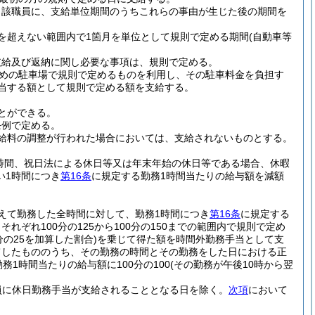
当該職員に、支給単位期間のうちこれらの事由が生じた後の期間を
を超えない範囲内で1箇月を単位として規則で定める期間
(自動車等
支給及び返納に関し必要な事項は、規則で定める。
めの駐車場で規則で定めるものを利用し、その駐車料金を負担す
相当する額として規則で定める額を支給する。
とができる。
条例で定める。
給料の調整が行われた場合においては、支給されないものとする。
時間、祝日法による休日等又は年末年始の休日等である場合、休暇
い1時間につき
第16条
に規定する勤務1時間当たりの給与額を減額
えて勤務した全時間に対して、勤務1時間につき
第16条
に規定する
ぞれ100分の125から100分の150までの範囲内で規則で定め
の25を加算した割合)
を乗じて得た額を時間外勤務手当として支
てしたもののうち、その勤務の時間とその勤務をした日における正
務1時間当たりの給与額に100分の100
(その勤務が午後10時から翌
員に休日勤務手当が支給されることとなる日を除く。
次項
において