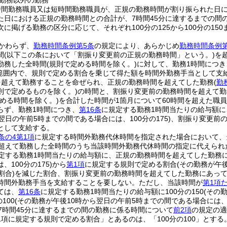
勤務以外の勤務
時間勤務職員又は短時間勤務職員が、正規の勤務時間が割り振られた日
た日における正規の勤務時間との合計が、7時間45分に達するまでの間
に掲げる勤務の区分に応じて、それぞれ100分の125から100分の15
かわらず、
勤務時間条例第5条
の規定により、あらかじめ
勤務時間条例第
間
(以下この条において「割振り変更前の正規の勤務時間」という。)
を
勤務した全時間
(規則で定める時間を除く。)
に対して、勤務1時間につき
での範囲内で、規則で定める割合を乗じて得た額を時間外勤務手当として支
を超えて勤務することを命ぜられ、正規の勤務時間を超えてした勤務
(
勤
則で定めるものを除く。)
の時間と、割振り変更前の勤務時間を超えて勤
定める時間を除く。)
を合計した時間が1箇月について60時間を超えた職
らず、勤務1時間につき、
第16条
に規定する勤務1時間当たりの給与額に
翌日の午前5時までの間である場合には、100分の175)
、割振り変更前の
として支給する。
条の4第1項
に規定する時間外勤務代休時間を指定された場合において、
を超えて勤務した全時間のうち当該時間外勤務代休時間の指定に代えられ
定する勤務1時間当たりの給与額に、正規の勤務時間を超えてした勤務にあ
100分の175)
から
第1項
に規定する規則で定める割合
(その勤務が午
割合)
を減じた割合、割振り変更前の勤務時間を超えてした勤務にあっては
時間外勤務手当を支給することを要しない。
ただし、当該時間が
第1項
ては、
第16条
に規定する勤務1時間当たりの給与額に100分の150
(その
100
(その勤務が午後10時から翌日の午前5時までの間である場合には、10
7時間45分に達するまでの間の勤務に係る時間について
前2項
の規定の適
1項に規定する規則で定める割合」とあるのは、「100分の100」とする