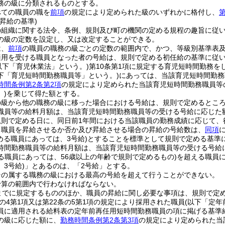
務の級に分類されるものとする。
べての職員の職を
前項
の規定により定められた級のいずれかに格付し、
第
昇給の基準)
の組織に関する法令、条例、規則及び町の機関の定める規程の趣旨に従
の級の定数を設定し、又は改定することができる。
は、
前項
の職員の職務の級ごとの定数の範囲内で、かつ、等級別基準表
適用を受ける職員となった者の号給は、規則で定める初任給の基準に従
以下「育児休業法」という。)
第10条第1項に規定する育児短時間勤務を
下「育児短時間勤務職員等」という。)
にあっては、当該育児短時間勤務
時間条例第2条第2項
の規定により定められた当該育児短時間勤務職員等
)
を乗じて得た額とする。
の級から他の職務の級に移った場合における号給は、規則で定めるとこ
職員等の給料月額は、当該育児短時間勤務職員等の受ける号給に応じた
規則で定める日に、同日前1年間における当該職員の勤務成績に応じて、
り職員を昇給させるか否か及び昇給させる場合の昇給の号給数は、
同項
める職員にあっては、3号給)
とすることを標準として規則で定める基準
時間勤務職員等の給料月額は、当該育児短時間勤務職員等の受ける号給
る職員にあっては、56歳以上の年齢で規則で定めるもの)
を超える職員
3号給)
」とあるのは、「2号給」とする。
その属する職務の級における最高の号給を超えて行うことができない。
予算の範囲内で行わなければならない。
までに規定するもののほか、職員の昇給に関し必要な事項は、規則で定
条の4第1項又は第22条の5第1項の規定により採用された職員
(以下「定年
員に適用される給料表の定年前再任用短時間勤務職員の項に掲げる基準
の級に応じた額に、
勤務時間条例第2条第3項
の規定により定められた当