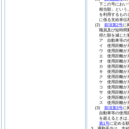
下この号におい
相当額」という。
を利用するもの
に係る支給単位
(2)
前項第2号
に
職員及び短時間
得た額を減じた額
ア
自動車等の
イ
使用距離が片
ウ
使用距離が片
エ
使用距離が片
オ
使用距離が片
カ
使用距離が片
キ
使用距離が片
ク
使用距離が片
ケ
使用距離が片
コ
使用距離が片
サ
使用距離が
シ
使用距離が片
ス
使用距離が片
(3)
前項第3号
に
自動車等の使用
を超えるときは
第1号
に定める
3
通勤手当は、支