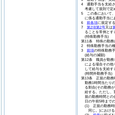
4
通勤手当を支給
考慮して規則で定
5
この条において
に係る通勤手当に
6
前各項
に規定す
7
第2項第2号
又は
ることを常例とす
(特殊勤務手当)
第11条
特殊の勤務
2
特殊勤務手当の
3
前項
の特殊勤務
(給与の減額)
第12条
職員が勤務
による場合その他
して給与を支給す
(時間外勤務手当)
第13条
正規の勤務
勤務1時間当たりの
る割合
(その勤務
給する。
ただし、
規の勤務時間との
日の午前5時までの
(1)
正規の勤務時
同じ。)
における