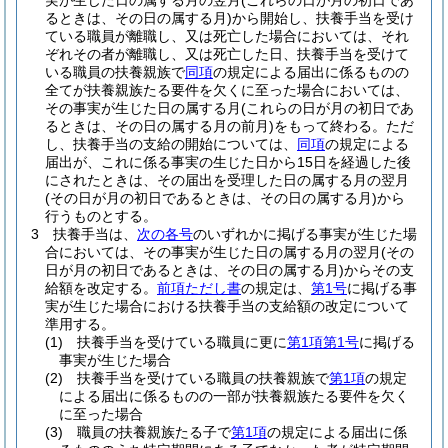
実が生じた日の属する月の翌月
(これらの日が月の初日であ
るときは、その日の属する月)
から開始し、扶養手当を受け
ている職員が離職し、又は死亡した場合においては、それ
ぞれその者が離職し、又は死亡した日、扶養手当を受けて
いる職員の扶養親族で
同項
の規定による届出に係るものの
全てが扶養親族たる要件を欠くに至った場合においては、
その事実が生じた日の属する月
(これらの日が月の初日であ
るときは、その日の属する月の前月)
をもって終わる。
ただ
し、扶養手当の支給の開始については、
同項
の規定による
届出が、これに係る事実の生じた日から15日を経過した後
にされたときは、その届出を受理した日の属する月の翌月
(その日が月の初日であるときは、その日の属する月)
から
行うものとする。
3
扶養手当は、
次の各号
のいずれかに掲げる事実が生じた場
合においては、その事実が生じた日の属する月の翌月
(その
日が月の初日であるときは、その日の属する月)
からその支
給額を改定する。
前項ただし書
の規定は、
第1号
に掲げる事
実が生じた場合における扶養手当の支給額の改定について
準用する。
(1)
扶養手当を受けている職員に更に
第1項第1号
に掲げる
事実が生じた場合
(2)
扶養手当を受けている職員の扶養親族で
第1項
の規定
による届出に係るものの一部が扶養親族たる要件を欠く
に至った場合
(3)
職員の扶養親族たる子で
第1項
の規定による届出に係