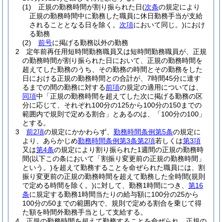
(1)
正規の勤務時間が割り振られた日
(
次条
の規定により
正規の勤務時間中に勤務した職員に休日勤務手当が支給
されることとなる日を除く。
次項
において同じ。)
におけ
る勤務
(2)
前号
に掲げる勤務以外の勤務
2
定年前再任用短時間勤務職員又は短時間勤務職員が、正規
の勤務時間が割り振られた日において、正規の勤務時間を
超えてした勤務のうち、その勤務の時間とその勤務をした
日における正規の勤務時間との合計が、7時間45分に達す
るまでの間の勤務に対する
前項
の規定の適用については、
同項
中「正規の勤務時間を超えてした次に掲げる勤務の区
分に応じて、それぞれ100分の125から100分の150までの
範囲内で規則で定める割合」とあるのは、「100分の100」
とする。
3
前2項
の規定にかかわらず、
勤務時間条例第5条
の規定に
より、あらかじめ
勤務時間条例第3条第2項
若しくは
第3項
又は
第4条
の規定により割り振られた1週間の正規の勤務時
間
(以下この条において「割振り変更前の正規の勤務時間」
という。)
を超えて勤務することを命ぜられた職員には、割
振り変更前の正規の勤務時間を超えて勤務した全時間
(規則
で定める時間を除く。)
に対して、勤務1時間につき、
第16
条
に規定する勤務1時間当たりの給与額に100分の25から
100分の50までの範囲内で、規則で定める割合を乗じて得
た額を時間外勤務手当として支給する。
4
正規の勤務時間を超えて勤務することを命ぜられ、正規の