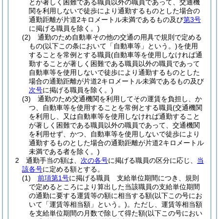
とが著しく困難である職員以外の職員であって、交通機
関を利用しないで徒歩により通勤するものとした場合の
通勤距離が片道2キロメートル未満であるもの及び
第3号
に掲げる職員を除く。)
(2)
通勤のため自動車その他の交通の用具で規則で定める
もの
(以下この条において「自動車等」という。)
を使用
することを常例とする職員
(自動車等を使用しなければ通
勤することが著しく困難である職員以外の職員であって
自動車等を使用しないで徒歩により通勤するものとした
場合の通勤距離が片道2キロメートル未満であるもの及び
次号
に掲げる職員を除く。)
(3)
通勤のため交通機関を利用してその運賃を負担し、か
つ、自動車等を使用することを常例とする職員
(交通機関
を利用し、又は自動車等を使用しなければ通勤すること
が著しく困難である職員以外の職員であって、交通機関
を利用せず、かつ、自動車等を使用しないで徒歩により
通勤するものとした場合の通勤距離が片道2キロメートル
未満である者を除く。)
2
通勤手当の額は、
次の各号
に掲げる職員の区分に応じ、
当
該各号
に定める額とする。
(1)
前項第1号
に掲げる職員 支給単位期間につき、規則
で定めるところにより算出した当該職員の支給単位期間
の通勤に要する運賃等の額に相当する額
(以下この号にお
いて「運賃等相当額」という。)
。
ただし、運賃等相当額
を支給単位期間の月数で除して得た額
(以下この号におい