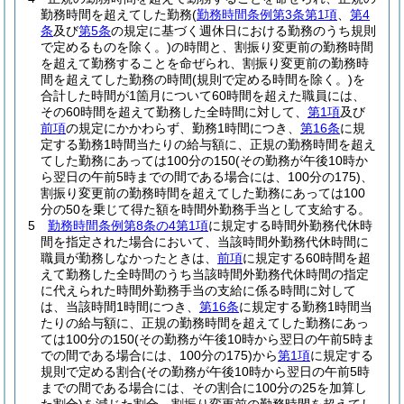
勤務時間を超えてした勤務
(
勤務時間条例第3条第1項
、
第4
条
及び
第5条
の規定に基づく週休日における勤務のうち規則
で定めるものを除く。)
の時間と、割振り変更前の勤務時間
を超えて勤務することを命ぜられ、割振り変更前の勤務時
間を超えてした勤務の時間
(規則で定める時間を除く。)
を
合計した時間が1箇月について60時間を超えた職員には、
その60時間を超えて勤務した全時間に対して、
第1項
及び
前項
の規定にかかわらず、勤務1時間につき、
第16条
に規
定する勤務1時間当たりの給与額に、正規の勤務時間を超え
てした勤務にあっては100分の150
(その勤務が午後10時か
ら翌日の午前5時までの間である場合には、100分の175)
、
割振り変更前の勤務時間を超えてした勤務にあっては100
分の50を乗じて得た額を時間外勤務手当として支給する。
5
勤務時間条例第8条の4第1項
に規定する時間外勤務代休時
間を指定された場合において、当該時間外勤務代休時間に
職員が勤務しなかったときは、
前項
に規定する60時間を超
えて勤務した全時間のうち当該時間外勤務代休時間の指定
に代えられた時間外勤務手当の支給に係る時間に対して
は、当該時間1時間につき、
第16条
に規定する勤務1時間当
たりの給与額に、正規の勤務時間を超えてした勤務にあっ
ては100分の150
(その勤務が午後10時から翌日の午前5時ま
での間である場合には、100分の175)
から
第1項
に規定する
規則で定める割合
(その勤務が午後10時から翌日の午前5時
までの間である場合には、その割合に100分の25を加算し