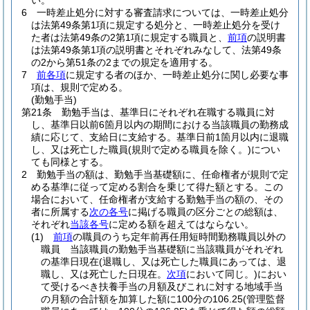
い。
6
一時差止処分に対する審査請求については、一時差止処分
は法第49条第1項に規定する処分と、一時差止処分を受け
た者は法第49条の2第1項に規定する職員と、
前項
の説明書
は法第49条第1項の説明書とそれぞれみなして、法第49条
の2から第51条の2までの規定を適用する。
7
前各項
に規定する者のほか、一時差止処分に関し必要な事
項は、規則で定める。
(勤勉手当)
第21条
勤勉手当は、基準日にそれぞれ在職する職員に対
し、基準日以前6箇月以内の期間における当該職員の勤務成
績に応じて、支給日に支給する。
基準日前1箇月以内に退職
し、又は死亡した職員
(規則で定める職員を除く。)
につい
ても同様とする。
2
勤勉手当の額は、勤勉手当基礎額に、任命権者が規則で定
める基準に従って定める割合を乗じて得た額とする。
この
場合において、任命権者が支給する勤勉手当の額の、その
者に所属する
次の各号
に掲げる職員の区分ごとの総額は、
それぞれ
当該各号
に定める額を超えてはならない。
(1)
前項
の職員のうち定年前再任用短時間勤務職員以外の
職員 当該職員の勤勉手当基礎額に当該職員がそれぞれ
の基準日現在
(退職し、又は死亡した職員にあっては、退
職し、又は死亡した日現在。
次項
において同じ。)
におい
て受けるべき扶養手当の月額及びこれに対する地域手当
の月額の合計額を加算した額に100分の106.25
(管理監督