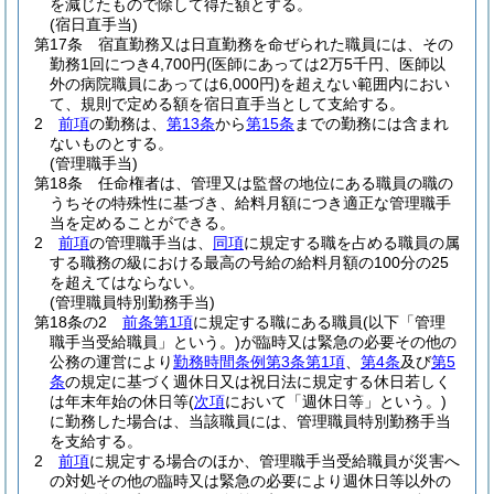
を減じたもので除して得た額とする。
(宿日直手当)
第17条
宿直勤務又は日直勤務を命ぜられた職員には、その
勤務1回につき4,700円
(医師にあっては2万5千円、医師以
外の病院職員にあっては6,000円)
を超えない範囲内におい
て、規則で定める額を宿日直手当として支給する。
2
前項
の勤務は、
第13条
から
第15条
までの勤務には含まれ
ないものとする。
(管理職手当)
第18条
任命権者は、管理又は監督の地位にある職員の職の
うちその特殊性に基づき、給料月額につき適正な管理職手
当を定めることができる。
2
前項
の管理職手当は、
同項
に規定する職を占める職員の属
する職務の級における最高の号給の給料月額の100分の25
を超えてはならない。
(管理職員特別勤務手当)
第18条の2
前条第1項
に規定する職にある職員
(以下「管理
職手当受給職員」という。)
が臨時又は緊急の必要その他の
公務の運営により
勤務時間条例第3条第1項
、
第4条
及び
第5
条
の規定に基づく週休日又は祝日法に規定する休日若しく
は年末年始の休日等
(
次項
において「週休日等」という。)
に勤務した場合は、当該職員には、管理職員特別勤務手当
を支給する。
2
前項
に規定する場合のほか、管理職手当受給職員が災害へ
の対処その他の臨時又は緊急の必要により週休日等以外の