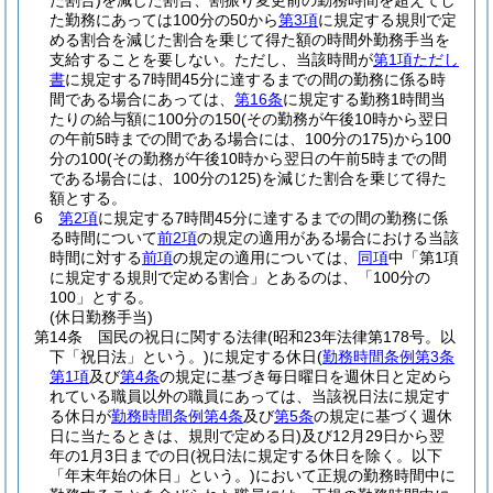
た割合)
を減じた割合、割振り変更前の勤務時間を超えてし
た勤務にあっては100分の50から
第3項
に規定する規則で定
める割合を減じた割合を乗じて得た額の時間外勤務手当を
支給することを要しない。
ただし、当該時間が
第1項ただし
書
に規定する7時間45分に達するまでの間の勤務に係る時
間である場合にあっては、
第16条
に規定する勤務1時間当
たりの給与額に100分の150
(その勤務が午後10時から翌日
の午前5時までの間である場合には、100分の175)
から100
分の100
(その勤務が午後10時から翌日の午前5時までの間
である場合には、100分の125)
を減じた割合を乗じて得た
額とする。
6
第2項
に規定する7時間45分に達するまでの間の勤務に係
る時間について
前2項
の規定の適用がある場合における当該
時間に対する
前項
の規定の適用については、
同項
中「第1項
に規定する規則で定める割合」とあるのは、「100分の
100」とする。
(休日勤務手当)
第14条
国民の祝日に関する法律
(昭和23年法律第178号。以
下「祝日法」という。)
に規定する休日
(
勤務時間条例第3条
第1項
及び
第4条
の規定に基づき毎日曜日を週休日と定めら
れている職員以外の職員にあっては、当該祝日法に規定す
る休日が
勤務時間条例第4条
及び
第5条
の規定に基づく週休
日に当たるときは、規則で定める日)
及び12月29日から翌
年の1月3日までの日
(祝日法に規定する休日を除く。以下
「年末年始の休日」という。)
において正規の勤務時間中に