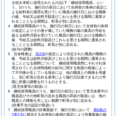
き続き本町に採用されたもの
(以下「継続採用職員」とい
う。)
のうち、施行日の前日において合併前の条例の規定に
よる給料表の適用を受けていた職員の施行日における職務
の級、号給又は給料月額及びこれらを受ける期間に通算さ
れることとなる期間は、町長が別に定める。
4
継続採用職員のうち、施行日の前日において合併前の条例
の規定によりその者が属していた職務の級の最高の号給を
超える給料月額を受けていた職員の施行日における職務の
級、号給又は給料月額及びこれらを受ける期間に通算され
ることとなる期間は、町長が別に定める。
(給与の調整)
5
任命権者は、
前2項
の規定により決定された職員の職務の
級、号給又は給料月額及びこれらを受ける期間に通算され
ることとなる期間について、継続採用職員間にそれぞれ採
用されていた合併関係町の給与に関する制度の相違によっ
て不均衡が生じている場合には、他の職員との権衡を考慮
し、別に町長が定める基準により施行日以後できるだけ早
期に所要の調整を行うものとする。
(育児休業等の取扱い)
6
継続採用職員のうち、施行日の前日において育児休業中の
職員及びその他町長の定める職員の昇給の取扱いは、他の
職員との権衡を失しない範囲で町長が別に定める。
(扶養手当の認定の取扱い)
7
継続採用職員の扶養親族で、施行日前において、
第8条の
2第1項
に相当する合併前の条例の規定により扶養親族の届