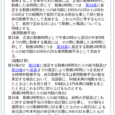
勤務することを命ぜられた職員には、正規の勤務時間中に
勤務した全時間に対して、勤務1時間につき、
第16条
に規
定する勤務1時間当たりの給与額に100分の125から100分
の150までの範囲内で規則で定める割合を乗じて得た額を
休日勤務手当として支給する。
これらの日に準ずるものと
して、規則で定める日において勤務した職員についても、
同様とする。
(夜間勤務手当)
第15条
正規の勤務時間として午後10時から翌日の午前5時
までの間に勤務する職員には、その間に勤務した全時間に
対して、勤務1時間につき、
第16条
に規定する勤務1時間当
たりの給与額の100分の25を夜間勤務手当として支給す
る。
(端数計算)
第15条の2
第12条
に規定する勤務1時間当たりの給与額及び
第13条
から
前条
までの規定により勤務1時間につき支給す
る時間外勤務手当、休日勤務手当又は夜間勤務手当の額を
算定する場合において、当該額に、50銭未満の端数を生じ
たときはこれを切り捨て、50銭以上1円未満の端数を生じ
たときはこれを1円に切り上げるものとする。
(勤務1時間当たりの給与額の算出)
第16条
勤務1時間当たりの給与額は、給料の月額及びこれ
に対する地域手当の月額の合計額に12を乗じ、その額を1
週間当たりの勤務時間に52を乗じたものから祝日法による
休日及び年末年始の休日等の日数に4分の31を乗じたもの