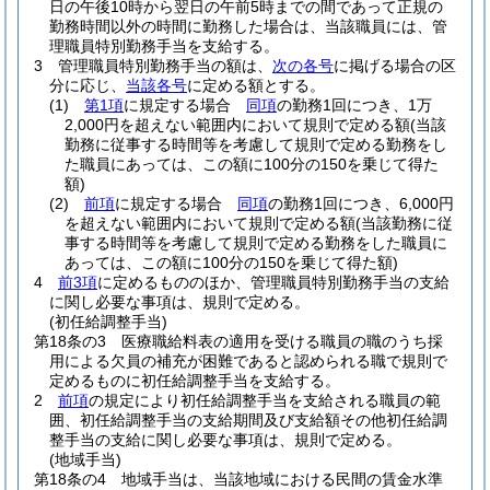
日の午後10時から翌日の午前5時までの間であって正規の
勤務時間以外の時間に勤務した場合は、当該職員には、管
理職員特別勤務手当を支給する。
3
管理職員特別勤務手当の額は、
次の各号
に掲げる場合の区
分に応じ、
当該各号
に定める額とする。
(1)
第1項
に規定する場合
同項
の勤務1回につき、1万
2,000円を超えない範囲内において規則で定める額
(当該
勤務に従事する時間等を考慮して規則で定める勤務をし
た職員にあっては、この額に100分の150を乗じて得た
額)
(2)
前項
に規定する場合
同項
の勤務1回につき、6,000円
を超えない範囲内において規則で定める額
(当該勤務に従
事する時間等を考慮して規則で定める勤務をした職員に
あっては、この額に100分の150を乗じて得た額)
4
前3項
に定めるもののほか、管理職員特別勤務手当の支給
に関し必要な事項は、規則で定める。
(初任給調整手当)
第18条の3
医療職給料表の適用を受ける職員の職のうち採
用による欠員の補充が困難であると認められる職で規則で
定めるものに初任給調整手当を支給する。
2
前項
の規定により初任給調整手当を支給される職員の範
囲、初任給調整手当の支給期間及び支給額その他初任給調
整手当の支給に関し必要な事項は、規則で定める。
(地域手当)
第18条の4
地域手当は、当該地域における民間の賃金水準