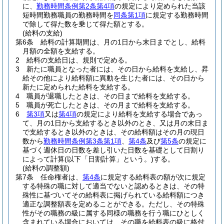
に、
勤務時間条例第2条第4項
の規定により定められた当該
短時間勤務職員の勤務時間を
同条第1項
に規定する勤務時間
で除して得た数を乗じて得た額とする。
(給料の支給)
第6条
給料の計算期間は、月の1日から末日までとし、給料
月額の全額を支給する。
2
給料の支給日は、規則で定める。
3
新たに職員となった者には、その日から給料を支給し、昇
給その他により給料額に異動を生じた者には、その日から
新たに定められた給料を支給する。
4
職員が退職したときは、その日まで給料を支給する。
5
職員が死亡したときは、その月まで給料を支給する。
6
第3項
又は
第4項
の規定により給料を支給する場合であっ
て、月の1日から支給するとき以外のとき、又は月の末日ま
で支給するとき以外のときは、その給料額はその月の現日
数から
勤務時間条例第3条第1項
、
第4条
及び
第5条
の規定に
基づく週休日の日数を差し引いた日数を基礎として日割り
によって計算
(以下「日割計算」という。)
する。
(給料の調整額)
第7条
任命権者は、
第4条
に規定する給料表の額が次に規定
する特殊の職に対して適当でないと認めるときは、その特
殊性に基づいてその給料表に掲げられている給料額につき
適正な調整額表を定めることができる。
ただし、その特殊
性がその職務の級に属する同様の職務を行う職にひとしく
含まれている場合においては、その職を給料表の級に格付