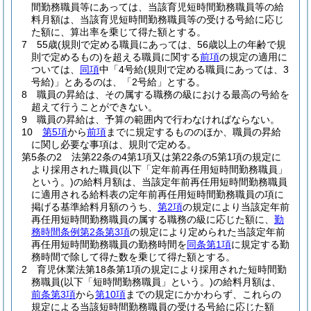
間勤務職員等にあっては、当該育児短時間勤務職員等の給
料月額は、当該育児短時間勤務職員等の受ける号給に応じ
た額に、算出率を乗じて得た額とする。
7
55歳
(規則で定める職員にあっては、56歳以上の年齢で規
則で定めるもの)
を超える職員に関する
前項
の規定の適用に
ついては、
同項
中「4号給
(規則で定める職員にあっては、3
号給)
」とあるのは、「2号給」とする。
8
職員の昇給は、その属する職務の級における最高の号給を
超えて行うことができない。
9
職員の昇給は、予算の範囲内で行わなければならない。
10
第5項
から
前項
までに規定するもののほか、職員の昇給
に関し必要な事項は、規則で定める。
第5条の2
法第22条の4第1項又は第22条の5第1項の規定に
より採用された職員
(以下「定年前再任用短時間勤務職員」
という。)
の給料月額は、当該定年前再任用短時間勤務職員
に適用される給料表の定年前再任用短時間勤務職員の項に
掲げる基準給料月額のうち、
第2項
の規定により当該定年前
再任用短時間勤務職員の属する職務の級に応じた額に、
勤
務時間条例第2条第3項
の規定により定められた当該定年前
再任用短時間勤務職員の勤務時間を
同条第1項
に規定する勤
務時間で除して得た数を乗じて得た額とする。
2
育児休業法第18条第1項の規定により採用された短時間勤
務職員
(以下「短時間勤務職員」という。)
の給料月額は、
前条第3項
から
第10項
までの規定にかかわらず、これらの
規定による当該短時間勤務職員の受ける号給に応じた額