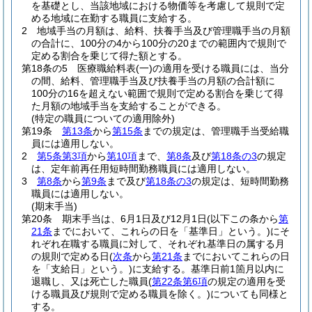
を基礎とし、当該地域における物価等を考慮して規則で定
める地域に在勤する職員に支給する。
2
地域手当の月額は、給料、扶養手当及び管理職手当の月額
の合計に、100分の4から100分の20までの範囲内で規則で
定める割合を乗じて得た額とする。
第18条の5
医療職給料表
(一)
の適用を受ける職員には、当分
の間、給料、管理職手当及び扶養手当の月額の合計額に
100分の16を超えない範囲で規則で定める割合を乗じて得
た月額の地域手当を支給することができる。
(特定の職員についての適用除外)
第19条
第13条
から
第15条
までの規定は、管理職手当受給職
員には適用しない。
2
第5条第3項
から
第10項
まで、
第8条
及び
第18条の3
の規定
は、定年前再任用短時間勤務職員には適用しない。
3
第8条
から
第9条
まで及び
第18条の3
の規定は、短時間勤務
職員には適用しない。
(期末手当)
第20条
期末手当は、6月1日及び12月1日
(以下この条から
第
21条
までにおいて、これらの日を「基準日」という。)
にそ
れぞれ在職する職員に対して、それぞれ基準日の属する月
の規則で定める日
(
次条
から
第21条
までにおいてこれらの日
を「支給日」という。)
に支給する。
基準日前1箇月以内に
退職し、又は死亡した職員
(
第22条第6項
の規定の適用を受
ける職員及び規則で定める職員を除く。)
についても同様と
する。