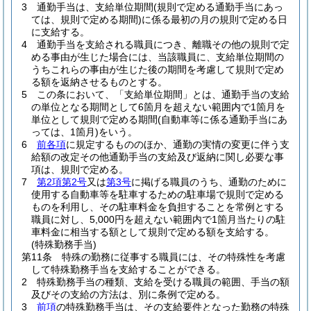
3
通勤手当は、支給単位期間
(規則で定める通勤手当にあっ
ては、規則で定める期間)
に係る最初の月の規則で定める日
に支給する。
4
通勤手当を支給される職員につき、離職その他の規則で定
める事由が生じた場合には、当該職員に、支給単位期間の
うちこれらの事由が生じた後の期間を考慮して規則で定め
る額を返納させるものとする。
5
この条において、「支給単位期間」とは、通勤手当の支給
の単位となる期間として6箇月を超えない範囲内で1箇月を
単位として規則で定める期間
(自動車等に係る通勤手当にあ
っては、1箇月)
をいう。
6
前各項
に規定するもののほか、通勤の実情の変更に伴う支
給額の改定その他通勤手当の支給及び返納に関し必要な事
項は、規則で定める。
7
第2項第2号
又は
第3号
に掲げる職員のうち、通勤のために
使用する自動車等を駐車するための駐車場で規則で定める
ものを利用し、その駐車料金を負担することを常例とする
職員に対し、5,000円を超えない範囲内で1箇月当たりの駐
車料金に相当する額として規則で定める額を支給する。
(特殊勤務手当)
第11条
特殊の勤務に従事する職員には、その特殊性を考慮
して特殊勤務手当を支給することができる。
2
特殊勤務手当の種類、支給を受ける職員の範囲、手当の額
及びその支給の方法は、別に条例で定める。
3
前項
の特殊勤務手当は、その支給要件となった勤務の特殊