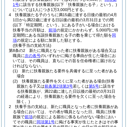
1号
に該当する扶養親族
(以下「扶養親族たる子」という。)
については1人につき1万3,000円とする。
4
扶養親族たる子のうちに満15歳に達する日後の最初の4月
1日から満22歳に達する日以後の最初の3月31日までの間
(以下「特定期間」という。)
にある子がいる場合における
扶養手当の月額は、
前項
の規定にかかわらず、5,000円に特
定期間にある当該扶養親族たる子の数を乗じて得た額を
同
項
の規定による額に加算した額とする。
(扶養手当の支給方法)
第8条の2
新たに職員となった者に扶養親族がある場合又は
職員に
次の各号
のいずれかに掲げる事由が生じた場合にお
いては、その職員は、直ちにその旨を任命権者に届け出な
ければならない。
(1)
新たに扶養親族たる要件を具備するに至った者がある
場合
(2)
扶養親族たる要件を欠くに至った者がある場合
(扶養
親族たる子又は
前条第2項第3号
若しくは
第5号
に該当す
る扶養親族が、満22歳に達した日以後の最初の3月31日
の経過により、扶養親族たる要件を欠くに至った場合を
除く。)
2
扶養手当の支給は、新たに職員となった者に扶養親族があ
る場合においては、その者が職員となった日、職員に扶養
親族で
前項
の規定による届出に係るものがない場合におい
てその職員に
同項第1号
に掲げる事実が生じたときはその事