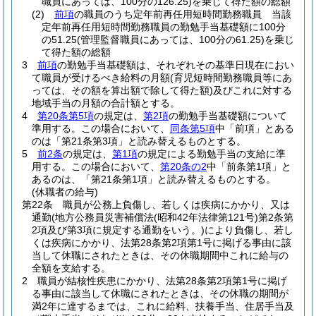
職員にあっては、100分の126.25)
を乗じて得た額の総額
(2)
前項
の職員のうち定年前再任用短時間勤務職員 当該
定年前再任用短時間勤務職員の勤勉手当基礎額に100分
の51.25
(管理監督職員にあっては、100分の61.25)
を乗じ
て得た額の総額
3
前項
の勤勉手当基礎額は、それぞれその基準日現在におい
て職員が受けるべき給料の月額
(育児短時間勤務職員等にあ
っては、その額を算出額で除して得た額)
及びこれに対する
地域手当の月額の合計額とする。
4
第20条第5項
の規定は、
第2項
の勤勉手当基礎額について
準用する。
この場合において、
同条第5項
中「前項」とある
のは「第21条第3項」と読み替えるものとする。
5
前2条
の規定は、
第1項
の規定による勤勉手当の支給に準
用する。
この場合において、
第20条の2
中「前条第1項」と
あるのは、「第21条第1項」と読み替えるものとする。
(休職者の給与)
第22条
職員が公務上負傷し、若しくは疾病にかかり、又は
通勤
(地方公務員災害補償法
(昭和42年法律第121号)
第2条第
2項及び第3項に規定する通勤をいう。)
により負傷し、若し
くは疾病にかかり、法第28条第2項第1号に掲げる事由に該
当して休職にされたときは、その休職期間中これに給与の
全額を支給する。
2
職員が結核性疾患にかかり、法第28条第2項第1号に掲げ
る事由に該当して休職にされたときは、その休職の期間が
満2年に達するまでは、これに給料、扶養手当、住居手当及