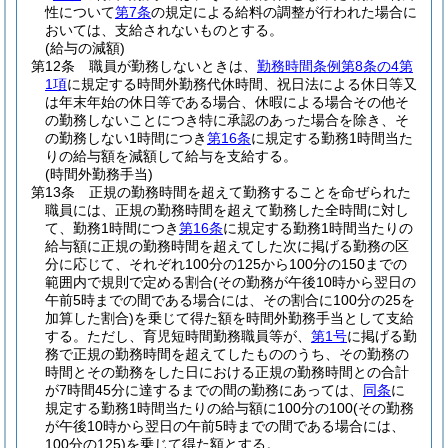
性について
第7条
の規定による給料の調整が行われた場合に
おいては、支給されないものとする。
(給与の減額)
第12条
職員が勤務しないときは、
勤務時間条例第8条の4第
1項
に規定する時間外勤務代休時間、祝日法による休日等又
は年末年始の休日等である場合、休暇による場合その他そ
の勤務しないことにつき特に承認のあった場合を除き、そ
の勤務しない1時間につき
第16条
に規定する勤務1時間当た
りの給与額を減額して給与を支給する。
(時間外勤務手当)
第13条
正規の勤務時間を超えて勤務することを命ぜられた
職員には、正規の勤務時間を超えて勤務した全時間に対し
て、勤務1時間につき
第16条
に規定する勤務1時間当たりの
給与額に正規の勤務時間を超えてした次に掲げる勤務の区
分に応じて、それぞれ100分の125から100分の150までの
範囲内で規則で定める割合
(その勤務が午後10時から翌日の
午前5時までの間である場合には、その割合に100分の25を
加算した割合)
を乗じて得た額を時間外勤務手当として支給
する。
ただし、育児短時間勤務職員等が、
第1号
に掲げる勤
務で正規の勤務時間を超えてしたもののうち、その勤務の
時間とその勤務をした日における正規の勤務時間との合計
が7時間45分に達するまでの間の勤務にあっては、
同条
に
規定する勤務1時間当たりの給与額に100分の100
(その勤務
が午後10時から翌日の午前5時までの間である場合には、
100分の125)
を乗じて得た額とする。