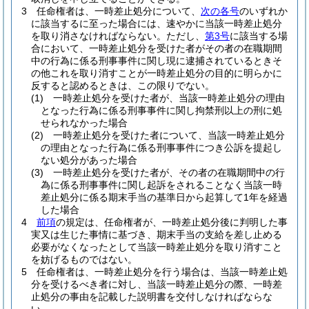
3
任命権者は、一時差止処分について、
次の各号
のいずれか
に該当するに至った場合には、速やかに当該一時差止処分
を取り消さなければならない。
ただし、
第3号
に該当する場
合において、一時差止処分を受けた者がその者の在職期間
中の行為に係る刑事事件に関し現に逮捕されているときそ
の他これを取り消すことが一時差止処分の目的に明らかに
反すると認めるときは、この限りでない。
(1)
一時差止処分を受けた者が、当該一時差止処分の理由
となった行為に係る刑事事件に関し拘禁刑以上の刑に処
せられなかった場合
(2)
一時差止処分を受けた者について、当該一時差止処分
の理由となった行為に係る刑事事件につき公訴を提起し
ない処分があった場合
(3)
一時差止処分を受けた者が、その者の在職期間中の行
為に係る刑事事件に関し起訴をされることなく当該一時
差止処分に係る期末手当の基準日から起算して1年を経過
した場合
4
前項
の規定は、任命権者が、一時差止処分後に判明した事
実又は生じた事情に基づき、期末手当の支給を差し止める
必要がなくなったとして当該一時差止処分を取り消すこと
を妨げるものではない。
5
任命権者は、一時差止処分を行う場合は、当該一時差止処
分を受けるべき者に対し、当該一時差止処分の際、一時差
止処分の事由を記載した説明書を交付しなければならな