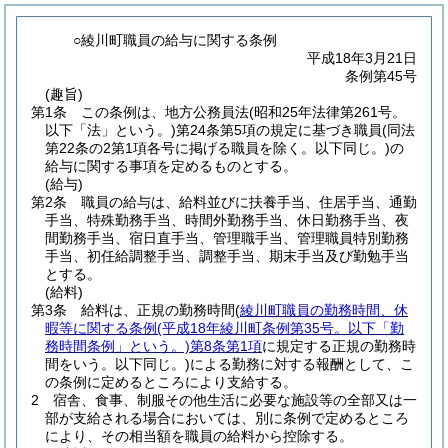
○綾川町職員の給与に関する条例
平成18年3月21日
条例第45号
(趣旨)
第1条
この条例は、地方公務員法
(昭和25年法律第261号。
以下「法」という。)
第24条第5項の規定に基づき職員
(同法
第22条の2第1項各号に掲げる職員を除く。以下同じ。)
の
給与に関する事項を定めるものとする。
(給与)
第2条
職員の給与は、給料並びに扶養手当、住居手当、通勤
手当、特殊勤務手当、時間外勤務手当、休日勤務手当、夜
間勤務手当、宿日直手当、管理職手当、管理職員特別勤務
手当、初任給調整手当、調整手当、期末手当及び勤勉手当
とする。
(給料)
第3条
給料は、正規の勤務時間
(
綾川町職員の勤務時間、休
暇等に関する条例
(平成18年綾川町条例第35号。以下「勤
務時間条例」という。)
第8条第1項
に規定する正規の勤務時
間をいう。以下同じ。)
による勤務に対する報酬として、こ
の条例に定めるところにより支給する。
2
宿舎、食事、制服その他生活に必要な施設等の全部又は一
部が支給される場合においては、別に条例で定めるところ
により、その相当額を職員の給料から控除する。