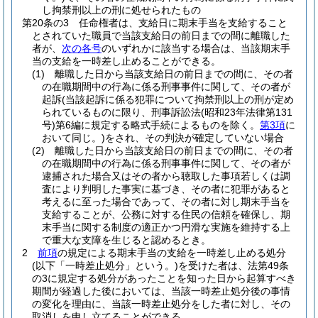
し拘禁刑以上の刑に処せられたもの
第20条の3
任命権者は、支給日に期末手当を支給すること
とされていた職員で当該支給日の前日までの間に離職した
者が、
次の各号
のいずれかに該当する場合は、当該期末手
当の支給を一時差し止めることができる。
(1)
離職した日から当該支給日の前日までの間に、その者
の在職期間中の行為に係る刑事事件に関して、その者が
起訴
(当該起訴に係る犯罪について拘禁刑以上の刑が定め
られているものに限り、刑事訴訟法
(昭和23年法律第131
号)
第6編に規定する略式手続によるものを除く。
第3項
に
おいて同じ。)
をされ、その判決が確定していない場合
(2)
離職した日から当該支給日の前日までの間に、その者
の在職期間中の行為に係る刑事事件に関して、その者が
逮捕された場合又はその者から聴取した事項若しくは調
査により判明した事実に基づき、その者に犯罪があると
考えるに至った場合であって、その者に対し期末手当を
支給することが、公務に対する住民の信頼を確保し、期
末手当に関する制度の適正かつ円滑な実施を維持する上
で重大な支障を生じると認めるとき。
2
前項
の規定による期末手当の支給を一時差し止める処分
(以下「一時差止処分」という。)
を受けた者は、法第49条
の3に規定する処分があったことを知った日から起算すべき
期間が経過した後においては、当該一時差止処分後の事情
の変化を理由に、当該一時差止処分をした者に対し、その
取消しを申し立てることができる。