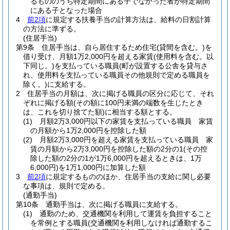
るもののうち特定期間にある子でなかった者が特定期間
にある子となった場合
4
前2項
に規定する扶養手当の計算方法は、給料の日割計算
の方法に準ずる。
(住居手当)
第9条
住居手当は、自ら居住するため住宅
(貸間を含む。)
を
借り受け、月額1万2,000円を超える家賃
(使用料を含む。以
下同じ。)
を支払っている職員
(町が設置する公舎を貸与さ
れ、使用料を支払っている職員その他規則で定める職員を
除く。)
に支給する。
2
住居手当の月額は、次に掲げる職員の区分に応じて、それ
ぞれに掲げる額
(その額に100円未満の端数を生じたとき
は、これを切り捨てた額)
に相当する額とする。
(1)
月額2万3,000円以下の家賃を支払っている職員 家賃
の月額から1万2,000円を控除した額
(2)
月額2万3,000円を超える家賃を支払っている職員 家
賃の月額から2万3,000円を控除した額の2分の1
(その控
除した額の2分の1が1万6,000円を超えるときは、1万
6,000円)
を1万1,000円に加算した額
3
前2項
に規定するもののほか、住居手当の支給に関し必要
な事項は、規則で定める。
(通勤手当)
第10条
通勤手当は、次に掲げる職員に支給する。
(1)
通勤のため、交通機関を利用して運賃を負担すること
を常例とする職員
(交通機関を利用しなければ通勤するこ