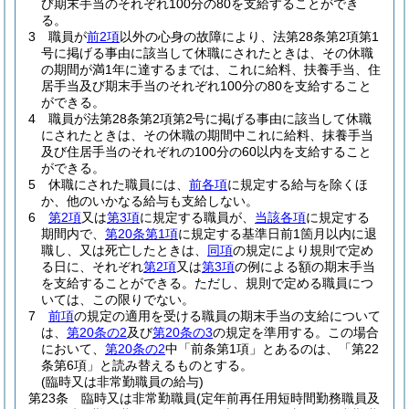
び期末手当のそれぞれ100分の80を支給することができ
る。
3
職員が
前2項
以外の心身の故障により、法第28条第2項第1
号に掲げる事由に該当して休職にされたときは、その休職
の期間が満1年に達するまでは、これに給料、扶養手当、住
居手当及び期末手当のそれぞれ100分の80を支給すること
ができる。
4
職員が法第28条第2項第2号に掲げる事由に該当して休職
にされたときは、その休職の期間中これに給料、抹養手当
及び住居手当のそれぞれの100分の60以内を支給すること
ができる。
5
休職にされた職員には、
前各項
に規定する給与を除くほ
か、他のいかなる給与も支給しない。
6
第2項
又は
第3項
に規定する職員が、
当該各項
に規定する
期間内で、
第20条第1項
に規定する基準日前1箇月以内に退
職し、又は死亡したときは、
同項
の規定により規則で定め
る日に、それぞれ
第2項
又は
第3項
の例による額の期末手当
を支給することができる。
ただし、規則で定める職員につ
いては、この限りでない。
7
前項
の規定の適用を受ける職員の期末手当の支給について
は、
第20条の2
及び
第20条の3
の規定を準用する。
この場合
において、
第20条の2
中「前条第1項」とあるのは、「第22
条第6項」と読み替えるものとする。
(臨時又は非常勤職員の給与)
第23条
臨時又は非常勤職員
(定年前再任用短時間勤務職員及