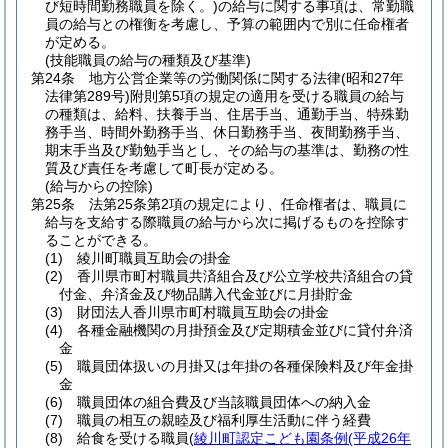
び短時間勤務職員を除く。)
の給与に関する事項は、常勤職
員の給与との権衡を考慮し、予算の範囲内で別に任命権者
が定める。
(技能職員の給与の種類及び基準)
第24条
地方公営企業等の労働関係に関する法律
(昭和27年
法律第289号)
附則第5項の規定の適用を受ける職員の給与
の種類は、給料、扶養手当、住居手当、通勤手当、特殊勤
務手当、時間外勤務手当、休日勤務手当、夜間勤務手当、
期末手当及び勤勉手当とし、その給与の基準は、勤務の性
質及び責任を考慮して町長が定める。
(給与からの控除)
第25条
法第25条第2項の規定により、任命権者は、職員に
給与を支給する際職員の給与から次に掲げるものを控除す
ることができる。
(1)
綾川町職員互助会の掛金
(2)
香川県市町村職員共済組合及び公立学校共済組合の貸
付金、弁済金及び物品購入代金並びに月掛貯金
(3)
財団法人香川県市町村職員互助会の掛金
(4)
各種金融機関の月掛預金及び定期積金並びに貸付弁済
金
(5)
職員団体扱いの月掛又は年掛の各種保険料及び年金掛
金
(6)
職員団体の組合費及び当該職員団体への納入金
(7)
職員の相互の親睦及び福利厚生活動に伴う経費
(8)
給食を受ける職員
(
綾川町認定こども園条例
(平成26年