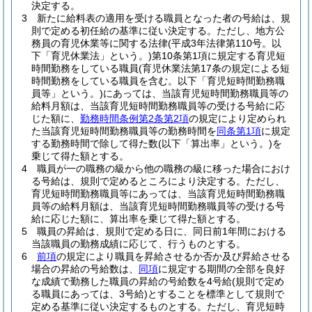
決定する。
3
新たに給料表の適用を受ける職員となった者の号給は、規
則で定める初任給の基準に従い決定する。
ただし、地方公
務員の育児休業等に関する法律
(平成3年法律第110号。以
下「育児休業法」という。)
第10条第1項に規定する育児短
時間勤務をしている職員
(育児休業法第17条の規定による短
時間勤務をしている職員を含む。以下「育児短時間勤務職
員等」という。)
にあっては、当該育児短時間勤務職員等の
給料月額は、当該育児短時間勤務職員等の受ける号給に応
じた額に、
勤務時間条例第2条第2項
の規定により定められ
た当該育児短時間勤務職員等の勤務時間を
同条第1項
に規定
する勤務時間で除して得た数
(以下「算出率」という。)
を
乗じて得た額とする。
4
職員が一の職務の級から他の職務の級に移った場合におけ
る号給は、規則で定めるところにより決定する。
ただし、
育児短時間勤務職員等にあっては、当該育児短時間勤務職
員等の給料月額は、当該育児短時間勤務職員等の受ける号
給に応じた額に、算出率を乗じて得た額とする。
5
職員の昇給は、規則で定める日に、同日前1年間における
当該職員の勤務成績に応じて、行うものとする。
6
前項
の規定により職員を昇給させるか否か及び昇給させる
場合の昇給の号給数は、
同項
に規定する期間の全部を良好
な成績で勤務した職員の昇給の号給数を4号給
(規則で定め
る職員にあっては、3号給)
とすることを標準として規則で
定める基準に従い決定するものとする。
ただし、育児短時