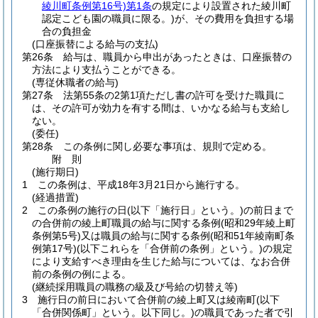
綾川町条例第16号)
第1条
の規定により設置された綾川町
認定こども園の職員に限る。)
が、その費用を負担する場
合の負担金
(口座振替による給与の支払)
第26条
給与は、職員から申出があったときは、口座振替の
方法により支払うことができる。
(専従休職者の給与)
第27条
法第55条の2第1項ただし書の許可を受けた職員に
は、その許可が効力を有する間は、いかなる給与も支給し
ない。
(委任)
第28条
この条例に関し必要な事項は、規則で定める。
附
則
(施行期日)
1
この条例は、平成18年3月21日から施行する。
(経過措置)
2
この条例の施行の日
(以下「施行日」という。)
の前日まで
の合併前の綾上町職員の給与に関する条例
(昭和29年綾上町
条例第5号)
又は職員の給与に関する条例
(昭和51年綾南町条
例第17号)
(以下これらを「合併前の条例」という。)
の規定
により支給すべき理由を生じた給与については、なお合併
前の条例の例による。
(継続採用職員の職務の級及び号給の切替え等)
3
施行日の前日において合併前の綾上町又は綾南町
(以下
「合併関係町」という。以下同じ。)
の職員であった者で引