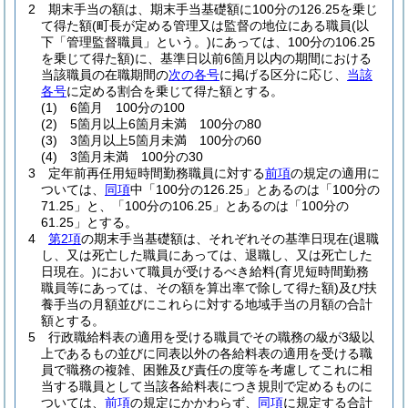
2
期末手当の額は、期末手当基礎額に100分の126.25を乗じ
て得た額
(町長が定める管理又は監督の地位にある職員
(以
下「管理監督職員」という。)
にあっては、100分の106.25
を乗じて得た額)
に、基準日以前6箇月以内の期間における
当該職員の在職期間の
次の各号
に掲げる区分に応じ、
当該
各号
に定める割合を乗じて得た額とする。
(1)
6箇月 100分の100
(2)
5箇月以上6箇月未満 100分の80
(3)
3箇月以上5箇月未満 100分の60
(4)
3箇月未満 100分の30
3
定年前再任用短時間勤務職員に対する
前項
の規定の適用に
ついては、
同項
中「100分の126.25」とあるのは「100分の
71.25」と、「100分の106.25」とあるのは「100分の
61.25」とする。
4
第2項
の期末手当基礎額は、それぞれその基準日現在
(退職
し、又は死亡した職員にあっては、退職し、又は死亡した
日現在。)
において職員が受けるべき給料
(育児短時間勤務
職員等にあっては、その額を算出率で除して得た額)
及び扶
養手当の月額並びにこれらに対する地域手当の月額の合計
額とする。
5
行政職給料表の適用を受ける職員でその職務の級が3級以
上であるもの並びに同表以外の各給料表の適用を受ける職
員で職務の複雑、困難及び責任の度等を考慮してこれに相
当する職員として当該各給料表につき規則で定めるものに
ついては、
前項
の規定にかかわらず、
同項
に規定する合計