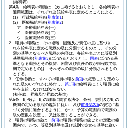
(給料表)
第4条
給料表の種類は、次に掲げるとおりとし、各給料表の
適用範囲は、それぞれ当該給料表に定めるところによる。
(1)
行政職給料表
(
別表第1
)
(2)
医療職給料表
(
別表第2
)
ア
医療職給料表
(一)
イ
医療職給料表
(二)
ウ
医療職給料表
(三)
2
職員の職務は、その複雑、困難及び責任の度に基づき、こ
れを給料表に定める職務の級に分類するものとし、その分
類の基準となるべき職務の内容は、各給料表ごとに等級別
基準職務表
(
別表第3
)
に定めるとおりとし、
同表
に定める基
準となる職務とその複雑、困難及び責任の度が同程度で規
則で定めるものは、それぞれの職務の級に分類されるもの
とする。
3
任命権者は、すべての職員の職を
前項
の規定により定めら
れた級のいずれかに格付し、
第1項
の給料表により職員に給
料を支給しなければならない。
(初任給、昇格及び昇給の基準)
第5条
町長は、町の組織に関する法令、条例、規則及び町の
機関の定める規程の趣旨に従い、及び
前条第2項
の規定に基
づく分類に適合するように、かつ、予算の範囲内で職務の
級の定数を設定し、又は改定することができる。
2
職員の職務の級は、
前項
の職員の職務の級ごとの定数の範
囲内で、かつ、等級別基準表及び規則で定める基準に従い