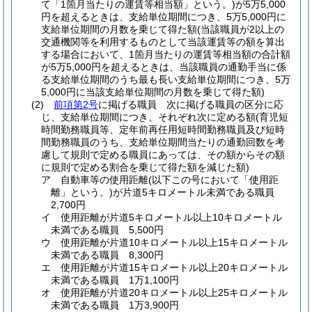
て「1箇月当たりの運賃等相当額」という。)
が5万5,000
円を超えるときは、支給単位期間につき、5万5,000円に
支給単位期間の月数を乗じて得た額
(当該職員が2以上の
交通機関等を利用するものとして当該運賃等の額を算出
する場合において、1箇月当たりの運賃等相当額の合計額
が5万5,000円を超えるときは、当該職員の通勤手当に係
る支給単位期間のうち最も長い支給単位期間につき、5万
5,000円に当該支給単位期間の月数を乗じて得た額)
(2)
前項第2号
に掲げる職員 次に掲げる職員の区分に応
じ、支給単位期間につき、それぞれ次に定める額
(育児短
時間勤務職員等、定年前再任用短時間勤務職員及び短時
間勤務職員のうち、支給単位期間当たりの通勤回数を考
慮して規則で定める職員にあっては、その額からその額
に規則で定める割合を乗じて得た額を減じた額)
ア
自動車等の使用距離
(以下この号において「使用距
離」という。)
が片道5キロメートル未満である職員
2,700円
イ
使用距離が片道5キロメートル以上10キロメートル
未満である職員 5,500円
ウ
使用距離が片道10キロメートル以上15キロメートル
未満である職員 8,300円
エ
使用距離が片道15キロメートル以上20キロメートル
未満である職員 1万1,100円
オ
使用距離が片道20キロメートル以上25キロメートル
未満である職員 1万3,900円