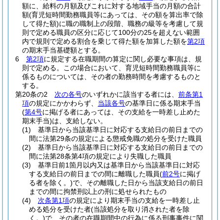
額に、給料の月額及びこれに対する地域手当の月額の合計
額
(育児短時間勤務職員等にあっては、その額を算出率で除
して得た額)
に職の職制上の段階、職務の級等を考慮して規
則で定める職員の区分に応じて100分の25を超えない範囲
内で規則で定める割合を乗じて得た額を加算した額を
第2項
の期末手当基礎額とする。
6
第2項
に規定する在職期間の算定に関し必要な事項は、規
則で定める。
この場合において、育児短時間勤務職員等に
係るものについては、その者の勤務時間を考慮するものと
する。
第20条の2
次の各号
のいずれかに該当する者には、
前条第1
項
の規定にかかわらず、
当該各号
の基準日に係る期末手当
(
第4号
に掲げる者にあっては、その支給を一時差し止めた
期末手当)
は、支給しない。
(1)
基準日から当該基準日に対応する支給日の前日までの
間に法第29条の規定による懲戒免職の処分を受けた職員
(2)
基準日から当該基準日に対応する支給日の前日までの
間に法第28条第4項の規定により失職した職員
(3)
基準日前1箇月以内又は基準日から当該基準日に対応
する支給日の前日までの間に離職した職員
(
前2号
に掲げ
る者を除く。)
で、その離職した日から当該支給日の前日
までの間に拘禁刑以上の刑に処せられたもの
(4)
次条第1項
の規定により期末手当の支給を一時差し止
める処分を受けた者
(当該処分を取り消された者を除
く。)
で、その者の在職期間中の行為に係る刑事事件に関