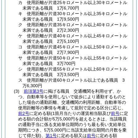
カ
使用距離が片道25キロメートル以上30キロメートル
未満である職員 1万6,700円
キ
使用距離が片道30キロメートル以上35キロメートル
未満である職員 1万9,500円
ク
使用距離が片道35キロメートル以上40キロメートル
未満である職員 2万2,300円
ケ
使用距離が片道40キロメートル以上45キロメートル
未満である職員 2万5,100円
コ
使用距離が片道45キロメートル以上50キロメートル
未満である職員 2万7,900円
サ
使用距離が片道50キロメートル以上55キロメートル
未満である職員 3万700円
シ
使用距離が片道55キロメートル以上60キロメートル
未満である職員 3万3,500円
ス
使用距離が片道60キロメートル以上である職員 3
万6,300円
(3)
前項第3号
に掲げる職員 交通機関を利用せず、か
つ、自動車等を使用しないで徒歩により通勤するものと
した場合の通勤距離、交通機関の利用距離、自動車等の
使用距離等の事情を考慮して規則で定める区分に応じ、
前2号
に定める額
(1箇月当たりの運賃相当額及び
前号
に定
める額の合計額が5万5,000円を超えるときは、当該職員
の通勤手当に係る支給単位期間のうち最も長い支給単位
期間につき、5万5,000円に当該支給単位期間の月数を乗
じて得た額)
、
第1号
に定める額又は
前号
に定める額