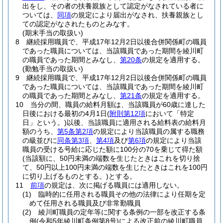
出をし、その者の扶養親族として認定がなされている者に
ついては、
同項
の規定により届出がなされ、扶養親族とし
ての認定がなされたものとみなす。
(期末手当の取扱い)
8
継続採用職員で、平成17年12月2日以後合併関係町の職員
であった職員については、当該職員であった期間を綾川町
の職員であった期間とみなし、
第20条
の規定を適用する。
(勤勉手当の取扱い)
9
継続採用職員で、平成17年12月2日以後合併関係町の職員
であった職員については、当該職員であった期間を綾川町
の職員であった期間とみなし、
第21条
の規定を適用する。
10
当分の間、職員の給料月額は、当該職員が60歳に達した
日後における最初の4月1日
(
附則第12項
において「特定
日」という。)
以後、当該職員に適用される給料表の給料月
額のうち、
第5条第2項
の規定により当該職員の属する職務
の級並びに
同条第3項
、
第4項
及び
第6項
の規定により当該
職員の受ける号給に応じた額に100分の70を乗じて得た額
(当該額に、50円未満の端数を生じたときはこれを切り捨
て、50円以上100円未満の端数を生じたときはこれを100円
に切り上げるものとする。)
とする。
11
前項
の規定は、次に掲げる職員には適用しない。
(1)
臨時的に任用される職員その他の法律により任期を定
めて任用される職員及び非常勤職員
(2)
綾川町職員の定年等に関する条例の一部を改正する条
例
(令和5年綾川町条例第8号)
による改正前の綾川町職員