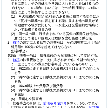
するに際し、その特殊性を考慮に入れることを妨げるもの
ではない。
この場合においては、その給料月額をこの条の
規定によって調整することはできない。
(1)
その職務の内容が給料表のある級に相当する場合にお
いて同様の職務の内容を有する職に属する他の職員が通
常勤務する場所に比して、へき遠又は交通困難な場所に
おいて勤務する職員の職
(2)
同一級の職に通常含まれている労働の困難又は危険の
度に比して著しい困難又は危険を含む職務に係る職
2
前項
の規定による給料の調整額は、その調整前における給
料月額の100分の25を超えてはならない。
(扶養手当)
第8条
扶養手当は、扶養親族のある職員に対して支給する。
2
前項
の扶養親族とは、次に掲げる者で他に生計の途がな
く、主としてその職員の扶養を受けているものをいう。
(1)
満22歳に達する日以後の最初の3月31日までの間にあ
る子
(2)
満22歳に達する日以後の最初の3月31日までの間にあ
る孫
(3)
満60歳以上の父母及び祖父母
(4)
満22歳に達する日以後の最初の3月31日までの間にあ
る弟妹
(5)
重度心身障害者
3
扶養手当の月額は、
前項各号
(
第1号
を除く。)
のいずれか
に該当する扶養親族については1人につき6,500円、
同項第