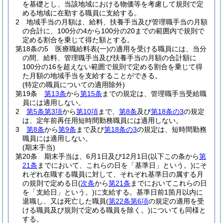
を基礎とし、当該地域における物価等を考慮して規則で定
める地域に在勤する職員に支給する。
2
地域手当の月額は、給料、扶養手当及び管理職手当の月額
の合計に、100分の4から100分の20までの範囲内で規則で
定める割合を乗じて得た額とする。
第18条の5
医療職給料表
(一)
の適用を受ける職員には、当分
の間、給料、管理職手当及び扶養手当の月額の合計額に
100分の16を超えない範囲で規則で定める割合を乗じて得
た月額の地域手当を支給することができる。
(特定の職員についての適用除外)
第19条
第13条
から
第15条
までの規定は、管理職手当受給職
員には適用しない。
2
第5条第3項
から
第10項
まで、
第8条
及び
第18条の3
の規定
は、定年前再任用短時間勤務職員には適用しない。
3
第8条
から
第9条
まで及び
第18条の3
の規定は、短時間勤務
職員には適用しない。
(期末手当)
第20条
期末手当は、6月1日及び12月1日
(以下この条から
第
21条
までにおいて、これらの日を「基準日」という。)
にそ
れぞれ在職する職員に対して、それぞれ基準日の属する月
の規則で定める日
(
次条
から
第21条
までにおいてこれらの日
を「支給日」という。)
に支給する。
基準日前1箇月以内に
退職し、又は死亡した職員
(
第22条第6項
の規定の適用を受
ける職員及び規則で定める職員を除く。)
についても同様と
する。