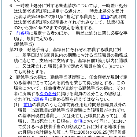
い。
6
一時差止処分に対する審査請求については、一時差止処分
は法第49条第1項に規定する処分と、一時差止処分を受け
た者は法第49条の2第1項に規定する職員と、
前項
の説明書
は法第49条第1項の説明書とそれぞれみなして、法第49条
の2から第51条の2までの規定を適用する。
7
前各項
に規定する者のほか、一時差止処分に関し必要な事
項は、規則で定める。
(勤勉手当)
第21条
勤勉手当は、基準日にそれぞれ在職する職員に対
し、基準日以前6箇月以内の期間における当該職員の勤務成
績に応じて、支給日に支給する。
基準日前1箇月以内に退職
し、又は死亡した職員
(規則で定める職員を除く。)
につい
ても同様とする。
2
勤勉手当の額は、勤勉手当基礎額に、任命権者が規則で定
める基準に従って定める割合を乗じて得た額とする。
この
場合において、任命権者が支給する勤勉手当の額の、その
者に所属する
次の各号
に掲げる職員の区分ごとの総額は、
それぞれ
当該各号
に定める額を超えてはならない。
(1)
前項
の職員のうち定年前再任用短時間勤務職員以外の
職員 当該職員の勤勉手当基礎額に当該職員がそれぞれ
の基準日現在
(退職し、又は死亡した職員にあっては、退
職し、又は死亡した日現在。
次項
において同じ。)
におい
て受けるべき扶養手当の月額及びこれに対する地域手当
の月額の合計額を加算した額に100分の106.25
(管理監督