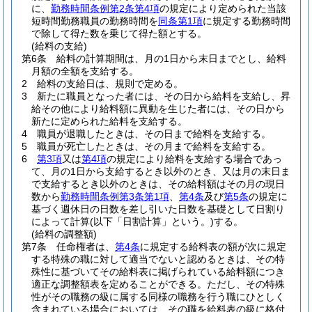
に、
勤務時間条例第2条第4項
の規定により定められた当該
短時間勤務職員の勤務時間を
同条第1項
に規定する勤務時間
で除して得た数を乗じて得た額とする。
(給料の支給)
第6条
給料の計算期間は、月の1日から末日までとし、給料
月額の全額を支給する。
2
給料の支給日は、規則で定める。
3
新たに職員となった者には、その日から給料を支給し、昇
給その他により給料額に異動を生じた者には、その日から
新たに定められた給料を支給する。
4
職員が退職したときは、その日まで給料を支給する。
5
職員が死亡したときは、その月まで給料を支給する。
6
第3項
又は
第4項
の規定により給料を支給する場合であっ
て、月の1日から支給するとき以外のとき、又は月の末日ま
で支給するとき以外のときは、その給料額はその月の現日
数から
勤務時間条例第3条第1項
、
第4条
及び
第5条
の規定に
基づく週休日の日数を差し引いた日数を基礎として日割り
によって計算
(以下「日割計算」という。)
する。
(給料の調整額)
第7条
任命権者は、
第4条
に規定する給料表の額が次に規定
する特殊の職に対して適当でないと認めるときは、その特
殊性に基づいてその給料表に掲げられている給料額につき
適正な調整額表を定めることができる。
ただし、その特殊
性がその職務の級に属する同様の職務を行う職にひとしく
含まれている場合においては、その職を給料表の級に格付