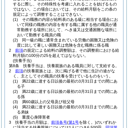
するに際し、その特殊性を考慮に入れることを妨げるもの
ではない。
この場合においては、その給料月額をこの条の
規定によって調整することはできない。
(1)
その職務の内容が給料表のある級に相当する場合にお
いて同様の職務の内容を有する職に属する他の職員が通
常勤務する場所に比して、へき遠又は交通困難な場所に
おいて勤務する職員の職
(2)
同一級の職に通常含まれている労働の困難又は危険の
度に比して著しい困難又は危険を含む職務に係る職
2
前項
の規定による給料の調整額は、その調整前における給
料月額の100分の25を超えてはならない。
(扶養手当)
第8条
扶養手当は、扶養親族のある職員に対して支給する。
2
前項
の扶養親族とは、次に掲げる者で他に生計の途がな
く、主としてその職員の扶養を受けているものをいう。
(1)
満22歳に達する日以後の最初の3月31日までの間にあ
る子
(2)
満22歳に達する日以後の最初の3月31日までの間にあ
る孫
(3)
満60歳以上の父母及び祖父母
(4)
満22歳に達する日以後の最初の3月31日までの間にあ
る弟妹
(5)
重度心身障害者
3
扶養手当の月額は、
前項各号
(
第1号
を除く。)
のいずれか
に該当する扶養親族については1人につき6,500円、
同項第