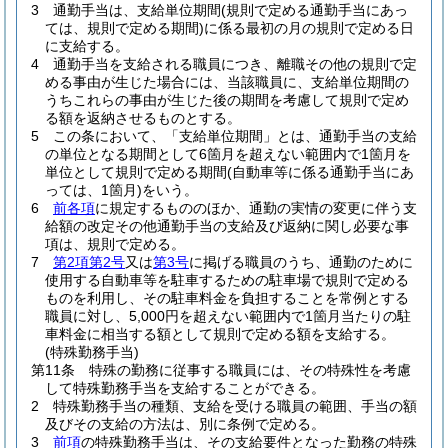
3
通勤手当は、支給単位期間
(規則で定める通勤手当にあっ
ては、規則で定める期間)
に係る最初の月の規則で定める日
に支給する。
4
通勤手当を支給される職員につき、離職その他の規則で定
める事由が生じた場合には、当該職員に、支給単位期間の
うちこれらの事由が生じた後の期間を考慮して規則で定め
る額を返納させるものとする。
5
この条において、「支給単位期間」とは、通勤手当の支給
の単位となる期間として6箇月を超えない範囲内で1箇月を
単位として規則で定める期間
(自動車等に係る通勤手当にあ
っては、1箇月)
をいう。
6
前各項
に規定するもののほか、通勤の実情の変更に伴う支
給額の改定その他通勤手当の支給及び返納に関し必要な事
項は、規則で定める。
7
第2項第2号
又は
第3号
に掲げる職員のうち、通勤のために
使用する自動車等を駐車するための駐車場で規則で定める
ものを利用し、その駐車料金を負担することを常例とする
職員に対し、5,000円を超えない範囲内で1箇月当たりの駐
車料金に相当する額として規則で定める額を支給する。
(特殊勤務手当)
第11条
特殊の勤務に従事する職員には、その特殊性を考慮
して特殊勤務手当を支給することができる。
2
特殊勤務手当の種類、支給を受ける職員の範囲、手当の額
及びその支給の方法は、別に条例で定める。
3
前項
の特殊勤務手当は、その支給要件となった勤務の特殊