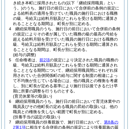
き続き本町に採用されたもの
(以下「継続採用職員」とい
う。)
のうち、施行日の前日において合併前の条例の規定に
よる給料表の適用を受けていた職員の施行日における職務
の級、号給又は給料月額及びこれらを受ける期間に通算さ
れることとなる期間は、町長が別に定める。
4
継続採用職員のうち、施行日の前日において合併前の条例
の規定によりその者が属していた職務の級の最高の号給を
超える給料月額を受けていた職員の施行日における職務の
級、号給又は給料月額及びこれらを受ける期間に通算され
ることとなる期間は、町長が別に定める。
(給与の調整)
5
任命権者は、
前2項
の規定により決定された職員の職務の
級、号給又は給料月額及びこれらを受ける期間に通算され
ることとなる期間について、継続採用職員間にそれぞれ採
用されていた合併関係町の給与に関する制度の相違によっ
て不均衡が生じている場合には、他の職員との権衡を考慮
し、別に町長が定める基準により施行日以後できるだけ早
期に所要の調整を行うものとする。
(育児休業等の取扱い)
6
継続採用職員のうち、施行日の前日において育児休業中の
職員及びその他町長の定める職員の昇給の取扱いは、他の
職員との権衡を失しない範囲で町長が別に定める。
(扶養手当の認定の取扱い)
7
継続採用職員の扶養親族で、施行日前において、
第8条の
2第1項
に相当する合併前の条例の規定により扶養親族の届