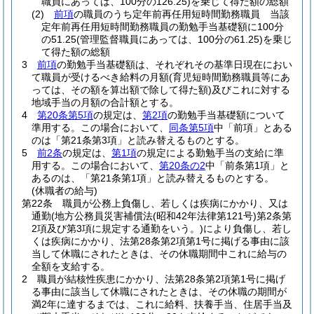
職員にあっては、100分の126.25)
を乗じて得た額の総額
(2)
前項
の職員のうち定年前再任用短時間勤務職員 当該
定年前再任用短時間勤務職員の勤勉手当基礎額に100分
の51.25
(管理監督職員にあっては、100分の61.25)
を乗じ
て得た額の総額
3
前項
の勤勉手当基礎額は、それぞれその基準日現在におい
て職員が受けるべき給料の月額
(育児短時間勤務職員等にあ
っては、その額を算出額で除して得た額)
及びこれに対する
地域手当の月額の合計額とする。
4
第20条第5項
の規定は、
第2項
の勤勉手当基礎額について
準用する。
この場合において、
同条第5項
中「前項」とある
のは「第21条第3項」と読み替えるものとする。
5
前2条
の規定は、
第1項
の規定による勤勉手当の支給に準
用する。
この場合において、
第20条の2
中「前条第1項」と
あるのは、「第21条第1項」と読み替えるものとする。
(休職者の給与)
第22条
職員が公務上負傷し、若しくは疾病にかかり、又は
通勤
(地方公務員災害補償法
(昭和42年法律第121号)
第2条第
2項及び第3項に規定する通勤をいう。)
により負傷し、若し
くは疾病にかかり、法第28条第2項第1号に掲げる事由に該
当して休職にされたときは、その休職期間中これに給与の
全額を支給する。
2
職員が結核性疾患にかかり、法第28条第2項第1号に掲げ
る事由に該当して休職にされたときは、その休職の期間が
満2年に達するまでは、これに給料、扶養手当、住居手当及