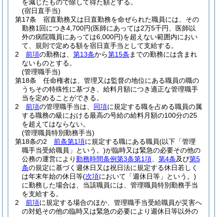
を減じたもので除して得た額とする。
(宿日直手当)
第17条
宿直勤務又は日直勤務を命ぜられた職員には、その
勤務1回につき4,700円
(医師にあっては2万5千円、医師以
外の病院職員にあっては6,000円)
を超えない範囲内におい
て、規則で定める額を宿日直手当として支給する。
2
前項
の勤務は、
第13条
から
第15条
までの勤務には含まれ
ないものとする。
(管理職手当)
第18条
任命権者は、管理又は監督の地位にある職員の職の
うちその特殊性に基づき、給料月額につき適正な管理職手
当を定めることができる。
2
前項
の管理職手当は、
同項
に規定する職を占める職員の属
する職務の級における最高の号給の給料月額の100分の25
を超えてはならない。
(管理職員特別勤務手当)
第18条の2
前条第1項
に規定する職にある職員
(以下「管理
職手当受給職員」という。)
が臨時又は緊急の必要その他の
公務の運営により
勤務時間条例第3条第1項
、
第4条
及び
第5
条
の規定に基づく週休日又は祝日法に規定する休日若しく
は年末年始の休日等
(
次項
において「週休日等」という。)
に勤務した場合は、当該職員には、管理職員特別勤務手当
を支給する。
2
前項
に規定する場合のほか、管理職手当受給職員が災害へ
の対処その他の臨時又は緊急の必要により週休日等以外の