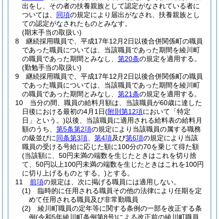
出をし、その者の扶養親族として認定がなされている者に
ついては、
同項
の規定により届出がなされ、扶養親族とし
ての認定がなされたものとみなす。
(期末手当の取扱い)
8
継続採用職員で、平成17年12月2日以後合併関係町の職員
であった職員については、当該職員であった期間を綾川町
の職員であった期間とみなし、
第20条
の規定を適用する。
(勤勉手当の取扱い)
9
継続採用職員で、平成17年12月2日以後合併関係町の職員
であった職員については、当該職員であった期間を綾川町
の職員であった期間とみなし、
第21条
の規定を適用する。
10
当分の間、職員の給料月額は、当該職員が60歳に達した
日後における最初の4月1日
(
附則第12項
において「特定
日」という。)
以後、当該職員に適用される給料表の給料月
額のうち、
第5条第2項
の規定により当該職員の属する職務
の級並びに
同条第3項
、
第4項
及び
第6項
の規定により当該
職員の受ける号給に応じた額に100分の70を乗じて得た額
(当該額に、50円未満の端数を生じたときはこれを切り捨
て、50円以上100円未満の端数を生じたときはこれを100円
に切り上げるものとする。)
とする。
11
前項
の規定は、次に掲げる職員には適用しない。
(1)
臨時的に任用される職員その他の法律により任期を定
めて任用される職員及び非常勤職員
(2)
綾川町職員の定年等に関する条例の一部を改正する条
例
(令和5年綾川町条例第8号)
による改正前の綾川町職員