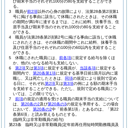
び期末手当のそれぞれ100分の80を支給することができ
る。
3
職員が
前2項
以外の心身の故障により、法第28条第2項第1
号に掲げる事由に該当して休職にされたときは、その休職
の期間が満1年に達するまでは、これに給料、扶養手当、住
居手当及び期末手当のそれぞれ100分の80を支給すること
ができる。
4
職員が法第28条第2項第2号に掲げる事由に該当して休職
にされたときは、その休職の期間中これに給料、抹養手当
及び住居手当のそれぞれの100分の60以内を支給すること
ができる。
5
休職にされた職員には、
前各項
に規定する給与を除くほ
か、他のいかなる給与も支給しない。
6
第2項
又は
第3項
に規定する職員が、
当該各項
に規定する
期間内で、
第20条第1項
に規定する基準日前1箇月以内に退
職し、又は死亡したときは、
同項
の規定により規則で定め
る日に、それぞれ
第2項
又は
第3項
の例による額の期末手当
を支給することができる。
ただし、規則で定める職員につ
いては、この限りでない。
7
前項
の規定の適用を受ける職員の期末手当の支給について
は、
第20条の2
及び
第20条の3
の規定を準用する。
この場合
において、
第20条の2
中「前条第1項」とあるのは、「第22
条第6項」と読み替えるものとする。
(臨時又は非常勤職員の給与)
第23条
臨時又は非常勤職員
(定年前再任用短時間勤務職員及