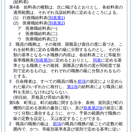
(給料表)
第4条
給料表の種類は、次に掲げるとおりとし、各給料表の
適用範囲は、それぞれ当該給料表に定めるところによる。
(1)
行政職給料表
(
別表第1
)
(2)
医療職給料表
(
別表第2
)
ア
医療職給料表
(一)
イ
医療職給料表
(二)
ウ
医療職給料表
(三)
2
職員の職務は、その複雑、困難及び責任の度に基づき、こ
れを給料表に定める職務の級に分類するものとし、その分
類の基準となるべき職務の内容は、各給料表ごとに等級別
基準職務表
(
別表第3
)
に定めるとおりとし、
同表
に定める基
準となる職務とその複雑、困難及び責任の度が同程度で規
則で定めるものは、それぞれの職務の級に分類されるもの
とする。
3
任命権者は、すべての職員の職を
前項
の規定により定めら
れた級のいずれかに格付し、
第1項
の給料表により職員に給
料を支給しなければならない。
(初任給、昇格及び昇給の基準)
第5条
町長は、町の組織に関する法令、条例、規則及び町の
機関の定める規程の趣旨に従い、及び
前条第2項
の規定に基
づく分類に適合するように、かつ、予算の範囲内で職務の
級の定数を設定し、又は改定することができる。
2
職員の職務の級は、
前項
の職員の職務の級ごとの定数の範
囲内で、かつ、等級別基準表及び規則で定める基準に従い