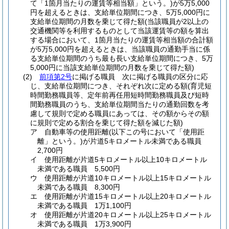
て「1箇月当たりの運賃等相当額」という。)
が5万5,000
円を超えるときは、支給単位期間につき、5万5,000円に
支給単位期間の月数を乗じて得た額
(当該職員が2以上の
交通機関等を利用するものとして当該運賃等の額を算出
する場合において、1箇月当たりの運賃等相当額の合計額
が5万5,000円を超えるときは、当該職員の通勤手当に係
る支給単位期間のうち最も長い支給単位期間につき、5万
5,000円に当該支給単位期間の月数を乗じて得た額)
(2)
前項第2号
に掲げる職員 次に掲げる職員の区分に応
じ、支給単位期間につき、それぞれ次に定める額
(育児短
時間勤務職員等、定年前再任用短時間勤務職員及び短時
間勤務職員のうち、支給単位期間当たりの通勤回数を考
慮して規則で定める職員にあっては、その額からその額
に規則で定める割合を乗じて得た額を減じた額)
ア
自動車等の使用距離
(以下この号において「使用距
離」という。)
が片道5キロメートル未満である職員
2,700円
イ
使用距離が片道5キロメートル以上10キロメートル
未満である職員 5,500円
ウ
使用距離が片道10キロメートル以上15キロメートル
未満である職員 8,300円
エ
使用距離が片道15キロメートル以上20キロメートル
未満である職員 1万1,100円
オ
使用距離が片道20キロメートル以上25キロメートル
未満である職員 1万3,900円