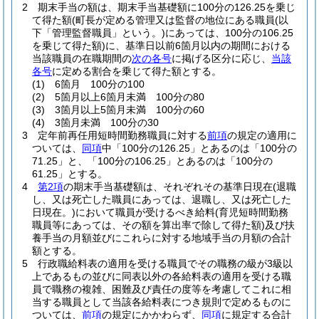
2
期末手当の額は、期末手当基礎額に100分の126.25を乗じ
て得た額
(町長が定める管理又は監督の地位にある職員
(以
下「管理監督職員」という。)
にあっては、100分の106.25
を乗じて得た額)
に、基準日以前6箇月以内の期間における
当該職員の在職期間の
次の各号
に掲げる区分に応じ、
当該
各号
に定める割合を乗じて得た額とする。
(1)
6箇月 100分の100
(2)
5箇月以上6箇月未満 100分の80
(3)
3箇月以上5箇月未満 100分の60
(4)
3箇月未満 100分の30
3
定年前再任用短時間勤務職員に対する
前項
の規定の適用に
ついては、
同項
中「100分の126.25」とあるのは「100分の
71.25」と、「100分の106.25」とあるのは「100分の
61.25」とする。
4
第2項
の期末手当基礎額は、それぞれその基準日現在
(退職
し、又は死亡した職員にあっては、退職し、又は死亡した
日現在。)
において職員が受けるべき給料
(育児短時間勤務
職員等にあっては、その額を算出率で除して得た額)
及び扶
養手当の月額並びにこれらに対する地域手当の月額の合計
額とする。
5
行政職給料表の適用を受ける職員でその職務の級が3級以
上であるもの並びに同表以外の各給料表の適用を受ける職
員で職務の複雑、困難及び責任の度等を考慮してこれに相
当する職員として当該各給料表につき規則で定めるものに
ついては、
前項
の規定にかかわらず、
同項
に規定する合計