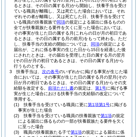
実が生じた日の属する月の翌月
(これらの日が月の初日であ
るときは、その日の属する月)
から開始し、扶養手当を受け
ている職員が離職し、又は死亡した場合においては、それ
ぞれその者が離職し、又は死亡した日、扶養手当を受けて
いる職員の扶養親族で
同項
の規定による届出に係るものの
全てが扶養親族たる要件を欠くに至った場合においては、
その事実が生じた日の属する月
(これらの日が月の初日であ
るときは、その日の属する月の前月)
をもって終わる。
ただ
し、扶養手当の支給の開始については、
同項
の規定による
届出が、これに係る事実の生じた日から15日を経過した後
にされたときは、その届出を受理した日の属する月の翌月
(その日が月の初日であるときは、その日の属する月)
から
行うものとする。
3
扶養手当は、
次の各号
のいずれかに掲げる事実が生じた場
合においては、その事実が生じた日の属する月の翌月
(その
日が月の初日であるときは、その日の属する月)
からその支
給額を改定する。
前項ただし書
の規定は、
第1号
に掲げる事
実が生じた場合における扶養手当の支給額の改定について
準用する。
(1)
扶養手当を受けている職員に更に
第1項第1号
に掲げる
事実が生じた場合
(2)
扶養手当を受けている職員の扶養親族で
第1項
の規定
による届出に係るものの一部が扶養親族たる要件を欠く
に至った場合
(3)
職員の扶養親族たる子で
第1項
の規定による届出に係