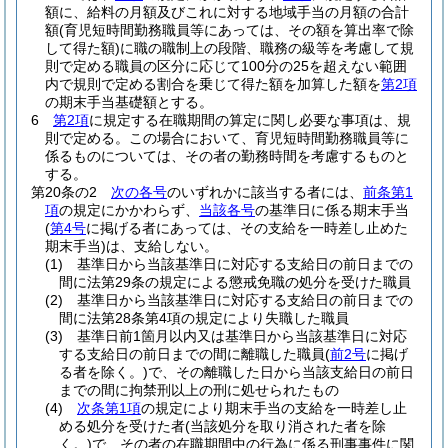
額に、給料の月額及びこれに対する地域手当の月額の合計
額
(育児短時間勤務職員等にあっては、その額を算出率で除
して得た額)
に職の職制上の段階、職務の級等を考慮して規
則で定める職員の区分に応じて100分の25を超えない範囲
内で規則で定める割合を乗じて得た額を加算した額を
第2項
の期末手当基礎額とする。
6
第2項
に規定する在職期間の算定に関し必要な事項は、規
則で定める。
この場合において、育児短時間勤務職員等に
係るものについては、その者の勤務時間を考慮するものと
する。
第20条の2
次の各号
のいずれかに該当する者には、
前条第1
項
の規定にかかわらず、
当該各号
の基準日に係る期末手当
(
第4号
に掲げる者にあっては、その支給を一時差し止めた
期末手当)
は、支給しない。
(1)
基準日から当該基準日に対応する支給日の前日までの
間に法第29条の規定による懲戒免職の処分を受けた職員
(2)
基準日から当該基準日に対応する支給日の前日までの
間に法第28条第4項の規定により失職した職員
(3)
基準日前1箇月以内又は基準日から当該基準日に対応
する支給日の前日までの間に離職した職員
(
前2号
に掲げ
る者を除く。)
で、その離職した日から当該支給日の前日
までの間に拘禁刑以上の刑に処せられたもの
(4)
次条第1項
の規定により期末手当の支給を一時差し止
める処分を受けた者
(当該処分を取り消された者を除
く。)
で、その者の在職期間中の行為に係る刑事事件に関