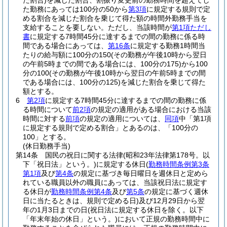
た割合)
を減じた割合、割振り変更前の勤務時間を超えてし
た勤務にあっては100分の50から
第3項
に規定する規則で定
める割合を減じた割合を乗じて得た額の時間外勤務手当を
支給することを要しない。
ただし、当該時間が
第1項ただし
書
に規定する7時間45分に達するまでの間の勤務に係る時
間である場合にあっては、
第16条
に規定する勤務1時間当
たりの給与額に100分の150
(その勤務が午後10時から翌日
の午前5時までの間である場合には、100分の175)
から100
分の100
(その勤務が午後10時から翌日の午前5時までの間
である場合には、100分の125)
を減じた割合を乗じて得た
額とする。
6
第2項
に規定する7時間45分に達するまでの間の勤務に係
る時間について
前2項
の規定の適用がある場合における当該
時間に対する
前項
の規定の適用については、
同項
中「第1項
に規定する規則で定める割合」とあるのは、「100分の
100」とする。
(休日勤務手当)
第14条
国民の祝日に関する法律
(昭和23年法律第178号。以
下「祝日法」という。)
に規定する休日
(
勤務時間条例第3条
第1項
及び
第4条
の規定に基づき毎日曜日を週休日と定めら
れている職員以外の職員にあっては、当該祝日法に規定す
る休日が
勤務時間条例第4条
及び
第5条
の規定に基づく週休
日に当たるときは、規則で定める日)
及び12月29日から翌
年の1月3日までの日
(祝日法に規定する休日を除く。以下
「年末年始の休日」という。)
において正規の勤務時間中に