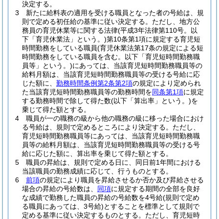
決定する。
3
新たに給料表の適用を受ける職員となった者の号給は、規
則で定める初任給の基準に従い決定する。
ただし、地方公
務員の育児休業等に関する法律
(平成3年法律第110号。以
下「育児休業法」という。)
第10条第1項に規定する育児短
時間勤務をしている職員
(育児休業法第17条の規定による短
時間勤務をしている職員を含む。以下「育児短時間勤務職
員等」という。)
にあっては、当該育児短時間勤務職員等の
給料月額は、当該育児短時間勤務職員等の受ける号給に応
じた額に、
勤務時間条例第2条第2項
の規定により定められ
た当該育児短時間勤務職員等の勤務時間を
同条第1項
に規定
する勤務時間で除して得た数
(以下「算出率」という。)
を
乗じて得た額とする。
4
職員が一の職務の級から他の職務の級に移った場合におけ
る号給は、規則で定めるところにより決定する。
ただし、
育児短時間勤務職員等にあっては、当該育児短時間勤務職
員等の給料月額は、当該育児短時間勤務職員等の受ける号
給に応じた額に、算出率を乗じて得た額とする。
5
職員の昇給は、規則で定める日に、同日前1年間における
当該職員の勤務成績に応じて、行うものとする。
6
前項
の規定により職員を昇給させるか否か及び昇給させる
場合の昇給の号給数は、
同項
に規定する期間の全部を良好
な成績で勤務した職員の昇給の号給数を4号給
(規則で定め
る職員にあっては、3号給)
とすることを標準として規則で
定める基準に従い決定するものとする。
ただし、育児短時