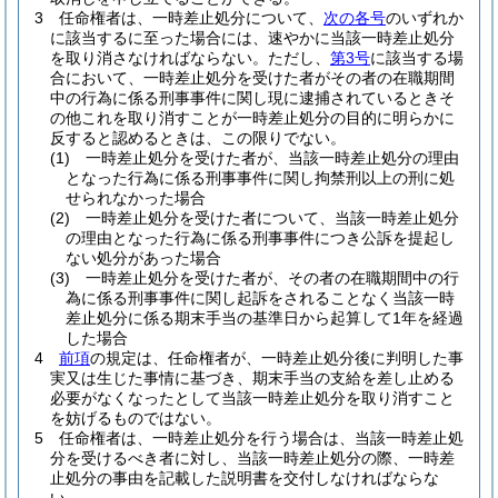
3
任命権者は、一時差止処分について、
次の各号
のいずれか
に該当するに至った場合には、速やかに当該一時差止処分
を取り消さなければならない。
ただし、
第3号
に該当する場
合において、一時差止処分を受けた者がその者の在職期間
中の行為に係る刑事事件に関し現に逮捕されているときそ
の他これを取り消すことが一時差止処分の目的に明らかに
反すると認めるときは、この限りでない。
(1)
一時差止処分を受けた者が、当該一時差止処分の理由
となった行為に係る刑事事件に関し拘禁刑以上の刑に処
せられなかった場合
(2)
一時差止処分を受けた者について、当該一時差止処分
の理由となった行為に係る刑事事件につき公訴を提起し
ない処分があった場合
(3)
一時差止処分を受けた者が、その者の在職期間中の行
為に係る刑事事件に関し起訴をされることなく当該一時
差止処分に係る期末手当の基準日から起算して1年を経過
した場合
4
前項
の規定は、任命権者が、一時差止処分後に判明した事
実又は生じた事情に基づき、期末手当の支給を差し止める
必要がなくなったとして当該一時差止処分を取り消すこと
を妨げるものではない。
5
任命権者は、一時差止処分を行う場合は、当該一時差止処
分を受けるべき者に対し、当該一時差止処分の際、一時差
止処分の事由を記載した説明書を交付しなければならな