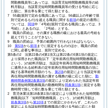
間勤務職員等にあっては、当該育児短時間勤務職員等の給
料月額は、当該育児短時間勤務職員等の受ける号給に応じ
た額に、算出率を乗じて得た額とする。
7
55歳
(規則で定める職員にあっては、56歳以上の年齢で規
則で定めるもの)
を超える職員に関する
前項
の規定の適用に
ついては、
同項
中「4号給
(規則で定める職員にあっては、3
号給)
」とあるのは、「2号給」とする。
8
職員の昇給は、その属する職務の級における最高の号給を
超えて行うことができない。
9
職員の昇給は、予算の範囲内で行わなければならない。
10
第5項
から
前項
までに規定するもののほか、職員の昇給
に関し必要な事項は、規則で定める。
第5条の2
法第22条の4第1項又は第22条の5第1項の規定に
より採用された職員
(以下「定年前再任用短時間勤務職員」
という。)
の給料月額は、当該定年前再任用短時間勤務職員
に適用される給料表の定年前再任用短時間勤務職員の項に
掲げる基準給料月額のうち、
第2項
の規定により当該定年前
再任用短時間勤務職員の属する職務の級に応じた額に、
勤
務時間条例第2条第3項
の規定により定められた当該定年前
再任用短時間勤務職員の勤務時間を
同条第1項
に規定する勤
務時間で除して得た数を乗じて得た額とする。
2
育児休業法第18条第1項の規定により採用された短時間勤
務職員
(以下「短時間勤務職員」という。)
の給料月額は、
前条第3項
から
第10項
までの規定にかかわらず、これらの
規定による当該短時間勤務職員の受ける号給に応じた額