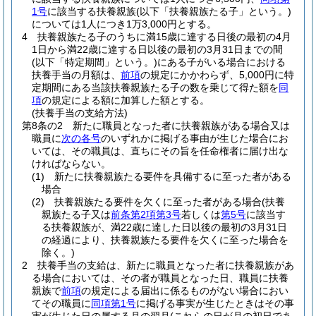
1号
に該当する扶養親族
(以下「扶養親族たる子」という。)
については1人につき1万3,000円とする。
4
扶養親族たる子のうちに満15歳に達する日後の最初の4月
1日から満22歳に達する日以後の最初の3月31日までの間
(以下「特定期間」という。)
にある子がいる場合における
扶養手当の月額は、
前項
の規定にかかわらず、5,000円に特
定期間にある当該扶養親族たる子の数を乗じて得た額を
同
項
の規定による額に加算した額とする。
(扶養手当の支給方法)
第8条の2
新たに職員となった者に扶養親族がある場合又は
職員に
次の各号
のいずれかに掲げる事由が生じた場合にお
いては、その職員は、直ちにその旨を任命権者に届け出な
ければならない。
(1)
新たに扶養親族たる要件を具備するに至った者がある
場合
(2)
扶養親族たる要件を欠くに至った者がある場合
(扶養
親族たる子又は
前条第2項第3号
若しくは
第5号
に該当す
る扶養親族が、満22歳に達した日以後の最初の3月31日
の経過により、扶養親族たる要件を欠くに至った場合を
除く。)
2
扶養手当の支給は、新たに職員となった者に扶養親族があ
る場合においては、その者が職員となった日、職員に扶養
親族で
前項
の規定による届出に係るものがない場合におい
てその職員に
同項第1号
に掲げる事実が生じたときはその事