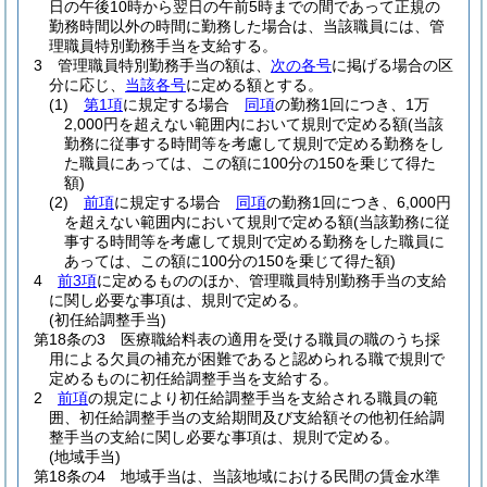
日の午後10時から翌日の午前5時までの間であって正規の
勤務時間以外の時間に勤務した場合は、当該職員には、管
理職員特別勤務手当を支給する。
3
管理職員特別勤務手当の額は、
次の各号
に掲げる場合の区
分に応じ、
当該各号
に定める額とする。
(1)
第1項
に規定する場合
同項
の勤務1回につき、1万
2,000円を超えない範囲内において規則で定める額
(当該
勤務に従事する時間等を考慮して規則で定める勤務をし
た職員にあっては、この額に100分の150を乗じて得た
額)
(2)
前項
に規定する場合
同項
の勤務1回につき、6,000円
を超えない範囲内において規則で定める額
(当該勤務に従
事する時間等を考慮して規則で定める勤務をした職員に
あっては、この額に100分の150を乗じて得た額)
4
前3項
に定めるもののほか、管理職員特別勤務手当の支給
に関し必要な事項は、規則で定める。
(初任給調整手当)
第18条の3
医療職給料表の適用を受ける職員の職のうち採
用による欠員の補充が困難であると認められる職で規則で
定めるものに初任給調整手当を支給する。
2
前項
の規定により初任給調整手当を支給される職員の範
囲、初任給調整手当の支給期間及び支給額その他初任給調
整手当の支給に関し必要な事項は、規則で定める。
(地域手当)
第18条の4
地域手当は、当該地域における民間の賃金水準