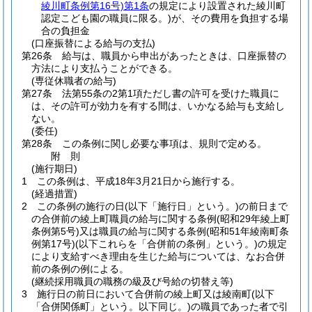
綾川町条例第16号)
第1条
の規定により設置された綾川町
認定こども園の職員に限る。)
が、その費用を負担する場
合の負担金
(口座振替による給与の支払)
第26条
給与は、職員から申出があったときは、口座振替の
方法により支払うことができる。
(専従休職者の給与)
第27条
法第55条の2第1項ただし書の許可を受けた職員に
は、その許可が効力を有する間は、いかなる給与も支給し
ない。
(委任)
第28条
この条例に関し必要な事項は、規則で定める。
附
則
(施行期日)
1
この条例は、平成18年3月21日から施行する。
(経過措置)
2
この条例の施行の日
(以下「施行日」という。)
の前日まで
の合併前の綾上町職員の給与に関する条例
(昭和29年綾上町
条例第5号)
又は職員の給与に関する条例
(昭和51年綾南町条
例第17号)
(以下これらを「合併前の条例」という。)
の規定
により支給すべき理由を生じた給与については、なお合併
前の条例の例による。
(継続採用職員の職務の級及び号給の切替え等)
3
施行日の前日において合併前の綾上町又は綾南町
(以下
「合併関係町」という。以下同じ。)
の職員であった者で引