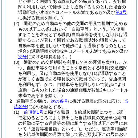
とが著しく困難である職員以外の職員であって、交通機
関を利用しないで徒歩により通勤するものとした場合の
通勤距離が片道2キロメートル未満であるもの及び
第3号
に掲げる職員を除く。)
(2)
通勤のため自動車その他の交通の用具で規則で定める
もの
(以下この条において「自動車等」という。)
を使用
することを常例とする職員
(自動車等を使用しなければ通
勤することが著しく困難である職員以外の職員であって
自動車等を使用しないで徒歩により通勤するものとした
場合の通勤距離が片道2キロメートル未満であるもの及び
次号
に掲げる職員を除く。)
(3)
通勤のため交通機関を利用してその運賃を負担し、か
つ、自動車等を使用することを常例とする職員
(交通機関
を利用し、又は自動車等を使用しなければ通勤すること
が著しく困難である職員以外の職員であって、交通機関
を利用せず、かつ、自動車等を使用しないで徒歩により
通勤するものとした場合の通勤距離が片道2キロメートル
未満である者を除く。)
2
通勤手当の額は、
次の各号
に掲げる職員の区分に応じ、
当
該各号
に定める額とする。
(1)
前項第1号
に掲げる職員 支給単位期間につき、規則
で定めるところにより算出した当該職員の支給単位期間
の通勤に要する運賃等の額に相当する額
(以下この号にお
いて「運賃等相当額」という。)
。
ただし、運賃等相当額
を支給単位期間の月数で除して得た額
(以下この号におい