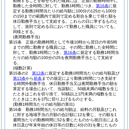
勤務することを命ぜられた職員には、正規の勤務時間中に
勤務した全時間に対して、勤務1時間につき、
第16条
に規
定する勤務1時間当たりの給与額に100分の125から100分
の150までの範囲内で規則で定める割合を乗じて得た額を
休日勤務手当として支給する。
これらの日に準ずるものと
して、規則で定める日において勤務した職員についても、
同様とする。
(夜間勤務手当)
第15条
正規の勤務時間として午後10時から翌日の午前5時
までの間に勤務する職員には、その間に勤務した全時間に
対して、勤務1時間につき、
第16条
に規定する勤務1時間当
たりの給与額の100分の25を夜間勤務手当として支給す
る。
(端数計算)
第15条の2
第12条
に規定する勤務1時間当たりの給与額及び
第13条
から
前条
までの規定により勤務1時間につき支給す
る時間外勤務手当、休日勤務手当又は夜間勤務手当の額を
算定する場合において、当該額に、50銭未満の端数を生じ
たときはこれを切り捨て、50銭以上1円未満の端数を生じ
たときはこれを1円に切り上げるものとする。
(勤務1時間当たりの給与額の算出)
第16条
勤務1時間当たりの給与額は、給料の月額及びこれ
に対する地域手当の月額の合計額に12を乗じ、その額を1
週間当たりの勤務時間に52を乗じたものから祝日法による
休日及び年末年始の休日等の日数に4分の31を乗じたもの