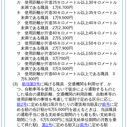
カ
使用距離が片道25キロメートル以上30キロメートル
未満である職員 1万6,700円
キ
使用距離が片道30キロメートル以上35キロメートル
未満である職員 1万9,500円
ク
使用距離が片道35キロメートル以上40キロメートル
未満である職員 2万2,300円
ケ
使用距離が片道40キロメートル以上45キロメートル
未満である職員 2万5,100円
コ
使用距離が片道45キロメートル以上50キロメートル
未満である職員 2万7,900円
サ
使用距離が片道50キロメートル以上55キロメートル
未満である職員 3万700円
シ
使用距離が片道55キロメートル以上60キロメートル
未満である職員 3万3,500円
ス
使用距離が片道60キロメートル以上である職員 3
万6,300円
(3)
前項第3号
に掲げる職員 交通機関を利用せず、か
つ、自動車等を使用しないで徒歩により通勤するものと
した場合の通勤距離、交通機関の利用距離、自動車等の
使用距離等の事情を考慮して規則で定める区分に応じ、
前2号
に定める額
(1箇月当たりの運賃相当額及び
前号
に定
める額の合計額が5万5,000円を超えるときは、当該職員
の通勤手当に係る支給単位期間のうち最も長い支給単位
期間につき、5万5,000円に当該支給単位期間の月数を乗
じて得た額)
、
第1号
に定める額又は
前号
に定める額