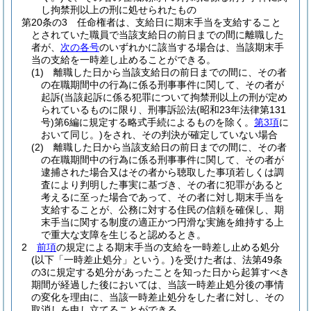
し拘禁刑以上の刑に処せられたもの
第20条の3
任命権者は、支給日に期末手当を支給すること
とされていた職員で当該支給日の前日までの間に離職した
者が、
次の各号
のいずれかに該当する場合は、当該期末手
当の支給を一時差し止めることができる。
(1)
離職した日から当該支給日の前日までの間に、その者
の在職期間中の行為に係る刑事事件に関して、その者が
起訴
(当該起訴に係る犯罪について拘禁刑以上の刑が定め
られているものに限り、刑事訴訟法
(昭和23年法律第131
号)
第6編に規定する略式手続によるものを除く。
第3項
に
おいて同じ。)
をされ、その判決が確定していない場合
(2)
離職した日から当該支給日の前日までの間に、その者
の在職期間中の行為に係る刑事事件に関して、その者が
逮捕された場合又はその者から聴取した事項若しくは調
査により判明した事実に基づき、その者に犯罪があると
考えるに至った場合であって、その者に対し期末手当を
支給することが、公務に対する住民の信頼を確保し、期
末手当に関する制度の適正かつ円滑な実施を維持する上
で重大な支障を生じると認めるとき。
2
前項
の規定による期末手当の支給を一時差し止める処分
(以下「一時差止処分」という。)
を受けた者は、法第49条
の3に規定する処分があったことを知った日から起算すべき
期間が経過した後においては、当該一時差止処分後の事情
の変化を理由に、当該一時差止処分をした者に対し、その
取消しを申し立てることができる。