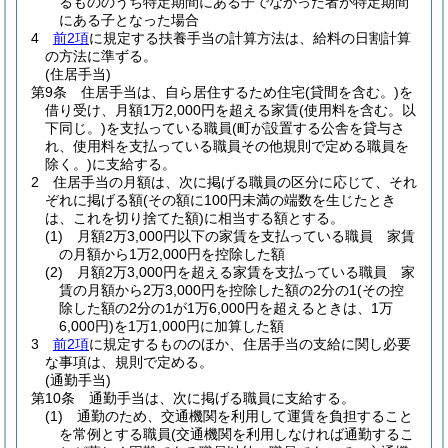
るもののうち特定期間にある子でなかった者が特定期間
にある子となった場合
4
前2項
に規定する扶養手当の計算方法は、給料の日割計算
の方法に準ずる。
(住居手当)
第9条
住居手当は、自ら居住するため住宅
(貸間を含む。)
を
借り受け、月額1万2,000円を超える家賃
(使用料を含む。以
下同じ。)
を支払っている職員
(町が設置する公舎を貸与さ
れ、使用料を支払っている職員その他規則で定める職員を
除く。)
に支給する。
2
住居手当の月額は、次に掲げる職員の区分に応じて、それ
ぞれに掲げる額
(その額に100円未満の端数を生じたとき
は、これを切り捨てた額)
に相当する額とする。
(1)
月額2万3,000円以下の家賃を支払っている職員 家賃
の月額から1万2,000円を控除した額
(2)
月額2万3,000円を超える家賃を支払っている職員 家
賃の月額から2万3,000円を控除した額の2分の1
(その控
除した額の2分の1が1万6,000円を超えるときは、1万
6,000円)
を1万1,000円に加算した額
3
前2項
に規定するもののほか、住居手当の支給に関し必要
な事項は、規則で定める。
(通勤手当)
第10条
通勤手当は、次に掲げる職員に支給する。
(1)
通勤のため、交通機関を利用して運賃を負担すること
を常例とする職員
(交通機関を利用しなければ通勤するこ