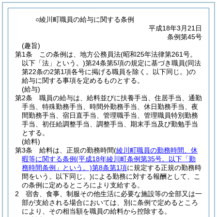
○綾川町職員の給与に関する条例
平成18年3月21日
条例第45号
(趣旨)
第1条
この条例は、地方公務員法
(昭和25年法律第261号。
以下「法」という。)
第24条第5項の規定に基づき職員
(同法
第22条の2第1項各号に掲げる職員を除く。以下同じ。)
の
給与に関する事項を定めるものとする。
(給与)
第2条
職員の給与は、給料並びに扶養手当、住居手当、通勤
手当、特殊勤務手当、時間外勤務手当、休日勤務手当、夜
間勤務手当、宿日直手当、管理職手当、管理職員特別勤務
手当、初任給調整手当、調整手当、期末手当及び勤勉手当
とする。
(給料)
第3条
給料は、正規の勤務時間
(
綾川町職員の勤務時間、休
暇等に関する条例
(平成18年綾川町条例第35号。以下「勤
務時間条例」という。)
第8条第1項
に規定する正規の勤務時
間をいう。以下同じ。)
による勤務に対する報酬として、こ
の条例に定めるところにより支給する。
2
宿舎、食事、制服その他生活に必要な施設等の全部又は一
部が支給される場合においては、別に条例で定めるところ
により、その相当額を職員の給料から控除する。