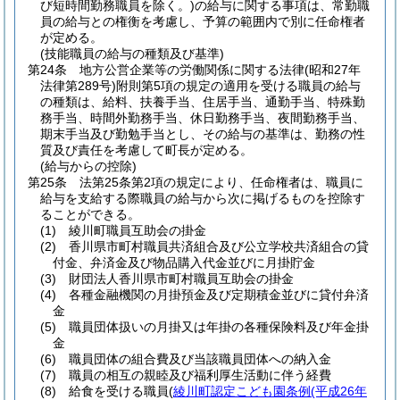
び短時間勤務職員を除く。)
の給与に関する事項は、常勤職
員の給与との権衡を考慮し、予算の範囲内で別に任命権者
が定める。
(技能職員の給与の種類及び基準)
第24条
地方公営企業等の労働関係に関する法律
(昭和27年
法律第289号)
附則第5項の規定の適用を受ける職員の給与
の種類は、給料、扶養手当、住居手当、通勤手当、特殊勤
務手当、時間外勤務手当、休日勤務手当、夜間勤務手当、
期末手当及び勤勉手当とし、その給与の基準は、勤務の性
質及び責任を考慮して町長が定める。
(給与からの控除)
第25条
法第25条第2項の規定により、任命権者は、職員に
給与を支給する際職員の給与から次に掲げるものを控除す
ることができる。
(1)
綾川町職員互助会の掛金
(2)
香川県市町村職員共済組合及び公立学校共済組合の貸
付金、弁済金及び物品購入代金並びに月掛貯金
(3)
財団法人香川県市町村職員互助会の掛金
(4)
各種金融機関の月掛預金及び定期積金並びに貸付弁済
金
(5)
職員団体扱いの月掛又は年掛の各種保険料及び年金掛
金
(6)
職員団体の組合費及び当該職員団体への納入金
(7)
職員の相互の親睦及び福利厚生活動に伴う経費
(8)
給食を受ける職員
(
綾川町認定こども園条例
(平成26年