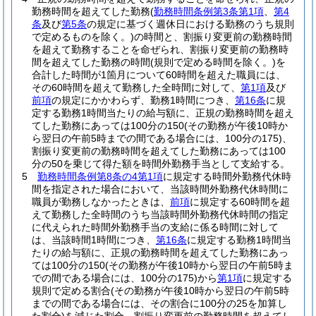
勤務時間を超えてした勤務
(
勤務時間条例第3条第1項
、
第4
条
及び
第5条
の規定に基づく週休日における勤務のうち規則
で定めるものを除く。)
の時間と、割振り変更前の勤務時間
を超えて勤務することを命ぜられ、割振り変更前の勤務時
間を超えてした勤務の時間
(規則で定める時間を除く。)
を
合計した時間が1箇月について60時間を超えた職員には、
その60時間を超えて勤務した全時間に対して、
第1項
及び
前項
の規定にかかわらず、勤務1時間につき、
第16条
に規
定する勤務1時間当たりの給与額に、正規の勤務時間を超え
てした勤務にあっては100分の150
(その勤務が午後10時か
ら翌日の午前5時までの間である場合には、100分の175)
、
割振り変更前の勤務時間を超えてした勤務にあっては100
分の50を乗じて得た額を時間外勤務手当として支給する。
5
勤務時間条例第8条の4第1項
に規定する時間外勤務代休時
間を指定された場合において、当該時間外勤務代休時間に
職員が勤務しなかったときは、
前項
に規定する60時間を超
えて勤務した全時間のうち当該時間外勤務代休時間の指定
に代えられた時間外勤務手当の支給に係る時間に対して
は、当該時間1時間につき、
第16条
に規定する勤務1時間当
たりの給与額に、正規の勤務時間を超えてした勤務にあっ
ては100分の150
(その勤務が午後10時から翌日の午前5時ま
での間である場合には、100分の175)
から
第1項
に規定する
規則で定める割合
(その勤務が午後10時から翌日の午前5時
までの間である場合には、その割合に100分の25を加算し