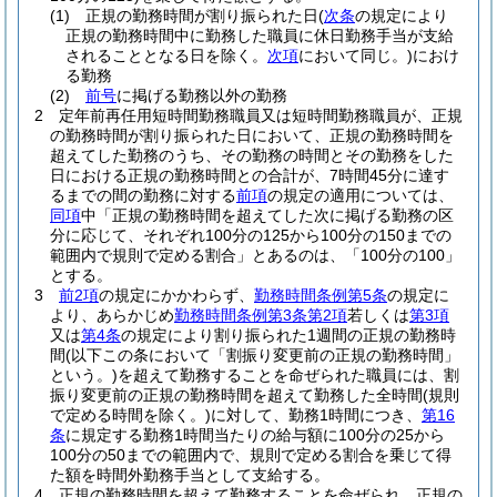
(1)
正規の勤務時間が割り振られた日
(
次条
の規定により
正規の勤務時間中に勤務した職員に休日勤務手当が支給
されることとなる日を除く。
次項
において同じ。)
におけ
る勤務
(2)
前号
に掲げる勤務以外の勤務
2
定年前再任用短時間勤務職員又は短時間勤務職員が、正規
の勤務時間が割り振られた日において、正規の勤務時間を
超えてした勤務のうち、その勤務の時間とその勤務をした
日における正規の勤務時間との合計が、7時間45分に達す
るまでの間の勤務に対する
前項
の規定の適用については、
同項
中「正規の勤務時間を超えてした次に掲げる勤務の区
分に応じて、それぞれ100分の125から100分の150までの
範囲内で規則で定める割合」とあるのは、「100分の100」
とする。
3
前2項
の規定にかかわらず、
勤務時間条例第5条
の規定に
より、あらかじめ
勤務時間条例第3条第2項
若しくは
第3項
又は
第4条
の規定により割り振られた1週間の正規の勤務時
間
(以下この条において「割振り変更前の正規の勤務時間」
という。)
を超えて勤務することを命ぜられた職員には、割
振り変更前の正規の勤務時間を超えて勤務した全時間
(規則
で定める時間を除く。)
に対して、勤務1時間につき、
第16
条
に規定する勤務1時間当たりの給与額に100分の25から
100分の50までの範囲内で、規則で定める割合を乗じて得
た額を時間外勤務手当として支給する。
4
正規の勤務時間を超えて勤務することを命ぜられ、正規の