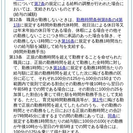
性について
第7条
の規定による給料の調整が行われた場合に
おいては、支給されないものとする。
(給与の減額)
第12条
職員が勤務しないときは、
勤務時間条例第8条の4第
1項
に規定する時間外勤務代休時間、祝日法による休日等又
は年末年始の休日等である場合、休暇による場合その他そ
の勤務しないことにつき特に承認のあった場合を除き、そ
の勤務しない1時間につき
第16条
に規定する勤務1時間当た
りの給与額を減額して給与を支給する。
(時間外勤務手当)
第13条
正規の勤務時間を超えて勤務することを命ぜられた
職員には、正規の勤務時間を超えて勤務した全時間に対し
て、勤務1時間につき
第16条
に規定する勤務1時間当たりの
給与額に正規の勤務時間を超えてした次に掲げる勤務の区
分に応じて、それぞれ100分の125から100分の150までの
範囲内で規則で定める割合
(その勤務が午後10時から翌日の
午前5時までの間である場合には、その割合に100分の25を
加算した割合)
を乗じて得た額を時間外勤務手当として支給
する。
ただし、育児短時間勤務職員等が、
第1号
に掲げる勤
務で正規の勤務時間を超えてしたもののうち、その勤務の
時間とその勤務をした日における正規の勤務時間との合計
が7時間45分に達するまでの間の勤務にあっては、
同条
に
規定する勤務1時間当たりの給与額に100分の100
(その勤務
が午後10時から翌日の午前5時までの間である場合には、
100分の125)
を乗じて得た額とする。